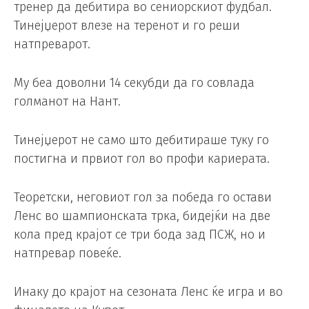
тренер да дебитира во сениорскиот фудбал.
Тинејџерот влезе на теренот и го реши
натпреварот.
Му беа доволни 14 секубди да го совлада
голманот на Нант.
Тинејџерот не само што дебитираше туку го
постигна и првиот гол во профи кариерата.
Теоретски, неговиот гол за победа го остави
Ленс во шампионската трка, бидејќи на две
кола пред крајот се три бода зад ПСЖ, но и
натпревар повеќе.
Инаку до крајот на сезоната Ленс ќе игра и во