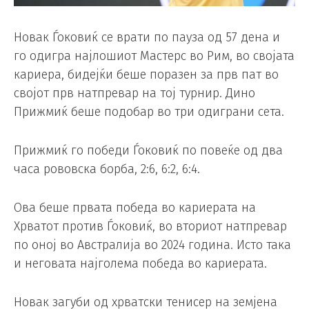
Новак Ѓоковиќ се врати по пауза од 57 дена и
го одигра најлошиот Мастерс во Рим, во својата
кариера, бидејќи беше поразен за прв пат во
својот прв натпревар на тој турнир. Дино
Прижмиќ беше подобар во три одиграни сета.
Прижмиќ го победи Ѓоковиќ по повеќе од два
часа рововска борба, 2:6, 6:2, 6:4.
Ова беше првата победа во кариерата на
Хрватот против Ѓоковиќ, во вториот натпревар
по оној во Австралија во 2024 година. Исто така
и неговата најголема победа во кариерата.
Новак загуби од хрватски тенисер на земјена