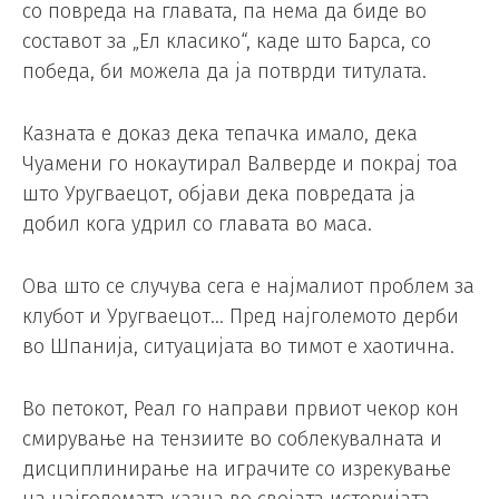
со повреда на главата, па нема да биде во
составот за „Ел класико“, каде што Барса, со
победа, би можела да ја потврди титулата.
Казната е доказ дека тепачка имало, дека
Чуамени го нокаутирал Валверде и покрај тоа
што Уругваецот, објави дека повредата ја
добил кога удрил со главата во маса.
Ова што се случува сега е најмалиот проблем за
клубот и Уругваецот… Пред најголемото дерби
во Шпанија, ситуацијата во тимот е хаотична.
Во петокот, Реал го направи првиот чекор кон
смирување на тензиите во соблекувалната и
дисциплинирање на играчите со изрекување
на најголемата казна во својата историјата.