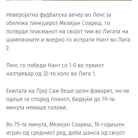
Неверојатна фудбалска вечер во Ленс ја
обележа тинејџерот Мезијан Соареш, го
потврди пласманот на својот тим во Лигата на
шампионите и воедно го испрати Нант во Лига
2.
Ленс го победи Нант со 1-0 во првиот
натпревар од 32-то коло во Лига 1.
Екипата на Пјер Саж беше јасен фаворит, но не
одеше се според планот, бидејќи до 79-та
минута немаше голови.
Во 79-та минута, Мезијан Соареш, 16-годишен
играч од средниот ред, доби шанса од својот