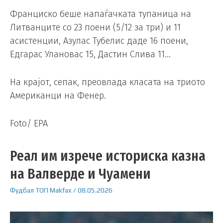
Франциско беше напаѓачката тупаница на
Литванците со 23 поени (5/12 за три) и 11
асистенции, Азулас Тубелис даде 16 поени,
Едгарас Улановас 15, Дастин Слива 11…
На крајот, сепак, преовлада класата на триото
Американци на Фенер.
Foto/ EPA
Реал им изрече историска казна
на Валверде и Чуамени
Фудбал
ТОП
Makfax
/
08.05.2026