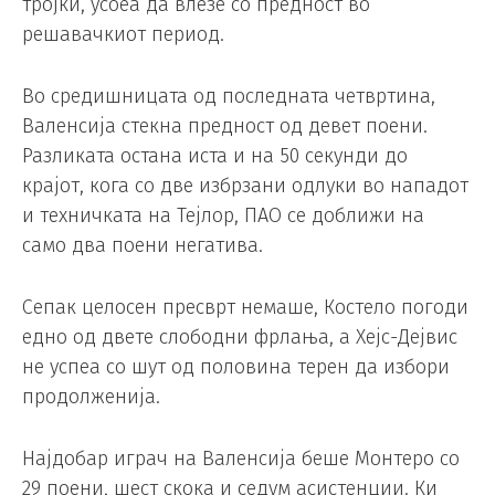
тројки, усоеа да влезе со предност во
решавачкиот период.
Во средишницата од последната четвртина,
Валенсија стекна предност од девет поени.
Разликата остана иста и на 50 секунди до
крајот, кога со две избрзани одлуки во нападот
и техничката на Тејлор, ПАО се доближи на
само два поени негатива.
Сепак целосен пресврт немаше, Костело погоди
едно од двете слободни фрлања, а Хејс-Дејвис
не успеа со шут од половина терен да избори
продолженија.
Најдобар играч на Валенсија беше Монтеро со
29 поени, шест скока и седум асистенции. Ки