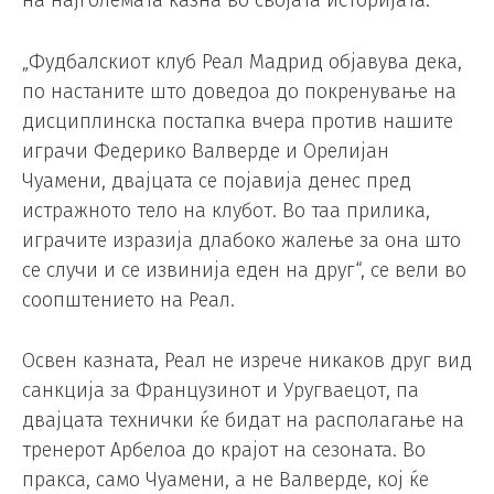
„Фудбалскиот клуб Реал Мадрид објавува дека,
по настаните што доведоа до покренување на
дисциплинска постапка вчера против нашите
играчи Федерико Валверде и Орелијан
Чуамени, двајцата се појавија денес пред
истражното тело на клубот. Во таа прилика,
играчите изразија длабоко жалење за она што
се случи и се извинија еден на друг“, се вели во
соопштението на Реал.
Освен казната, Реал не изрече никаков друг вид
санкција за Французинот и Уругваецот, па
двајцата технички ќе бидат на располагање на
тренерот Арбелоа до крајот на сезоната. Во
пракса, само Чуамени, а не Валверде, кој ќе