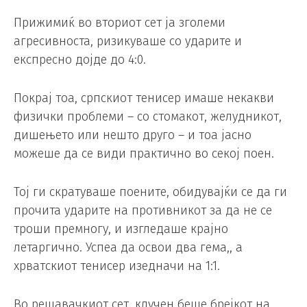
Прижимиќ во вториот сет ја зголеми
агресивноста, ризикуваше со ударите и
експресно дојде до 4:0.
Покрај тоа, српскиот тенисер имаше некакви
физички проблеми – со стомакот, желудникот,
дишењето или нешто друго – и тоа јасно
можеше да се види практично во секој поен.
Тој ги скратуваше поените, обидувајќи се да ги
прочита ударите на противникот за да не се
троши премногу, и изгледаше крајно
летаргично. Успеа да освои два гема,, а
хрватскиот тенисер изедначи на 1:1.
Во решавачкиот сет, клучен беше брејкот на