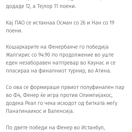
додаде 12, а Тејлор 11 поени.
Кај ПАО се истакнаа Осман со 26 и Нан со 19
поени.
Кошаркарите на Фенербахче го победија
Жалгирис со 94:90 по продолжение во уште
еден незаборавен натпревар во Каунас и се
пласираа на финалниот турнир, во Атина.
Со ова се формираше првиот полуфинален пар
во Ф4, Фенер ќе игра против Олимпијакос,
додека Реал го чека исходот од битката меѓу
Панатинаикос и Валенсија.
По двете победи на Фенер во Истанбул,