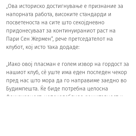
„Ова историско достигнување е признание за
напорната работа, високите стандарди и
посветеноста на сите што секојдневно
придонесуваат за континуираниот раст на
Пари Сен Жермен“, рече претседателот на
клубот, кој исто така додаде:
„Иако овој пласман е голем извор на гордост за
нашиот клуб, сè уште има еден последен чекор
пред нас што мора да го направиме заедно во
Будимпешта. Ќе биде потребна целосна
фокусираност, непоколеблива решителност и
апсолутно единство на сите.“
Ал-Келаифи додаде дека големите европски
успеси секогаш се градат колективно.