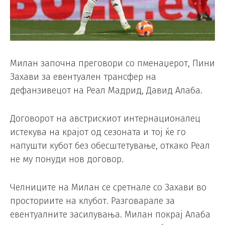
Милан започна преговори со пменаџерот, Пини
Захави за евентуален трансфер на
дефанзивецот на Реал Мадрид, Давид Алаба.
Договорот на австрискиот интернационалец
истекува на крајот од сезоната и тој ќе го
напушти кубот без обесштетување, откако Реал
не му понуди нов договор.
Челниците на Милан се сретнале со Захави во
просториите на клубот. Разговарале за
евентуалните засилувања. Милан покрај Алаба