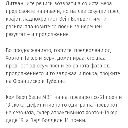
Литванците речиси возвратија со иста мера
пред своите навивачи, но на две секунди пред
крајот, ладнокрвниот Вејн Болдвин им ги
расипа плановите со поени за нерешен
резултат – и продолжение.
Во продолжението, гостите, предводени од
Хортон-Такер и Берч, доминираа, стекнаа
предност од осум поени во раната фаза од
продолжението и го задржаа и покрај тројките
на Франциско и Тубелис.
Кем Берч беше MВП на натпреварот со 21 поен и
13 скока, дефинитивно го одигра натпреварот
на сезоната, супер атрактивниот Хортон-Такер
даде 19, а Вејд Болдвин 14 поени.