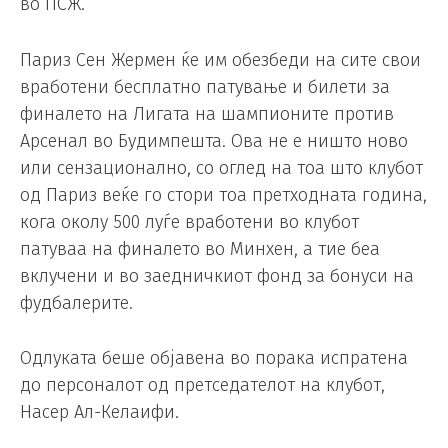
во ПСЖ.
Париз Сен Жермен ќе им обезбеди на сите свои
вработени бесплатно патување и билети за
финалето на Лигата на шампионите против
Арсенал во Будимпешта. Ова не е ништо ново
или сензационално, со оглед на тоа што клубот
од Париз веќе го стори тоа претходната година,
кога околу 500 луѓе вработени во клубот
патуваа на финалето во Минхен, а тие беа
вклучени и во заедничкиот фонд за бонуси на
фудбалерите.
Одлуката беше објавена во порака испратена
до персоналот од претседателот на клубот,
Насер Ал-Келаифи.