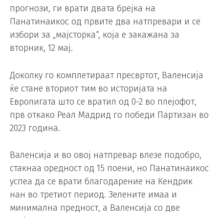
прогнози, ги врати двата брејка на
Панатинаикос од првите два натпревари и се
избори за „мајсторка“, која е закажана за
вторник, 12 мај.
Доколку го комплетираат пресвртот, Валенсија
ќе стане вториот тим во историјата на
Евролигата што се вратил од 0-2 во плејофот,
прв откако Реал Мадрид го победи Партизан во
2023 година.
Валенсија и во овој натпревар влезе подобро,
стакнаа оредност од 15 поени, но Панатинаикос
успеа да се врати благодарение на Кендрик
нан во третиот период. Зелените имаа и
минимална предност, а Валенсија со две