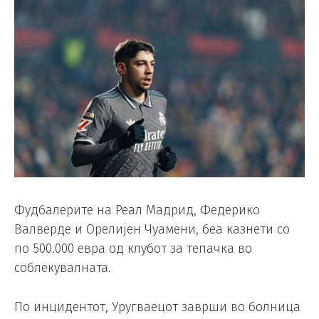
Фудбалерите на Реал Мадрид, Федерико
Валверде и Орелијен Чуамени, беа казнети со
по 500.000 евра од клубот за тепачка во
соблекувалната.
По инцидентот, Уругваецот заврши во болница