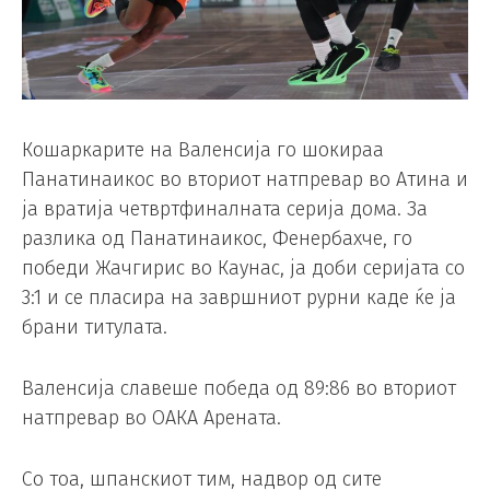
Кошаркарите на Валенсија го шокираа
Панатинаикос во вториот натпревар во Атина и
ја вратија четвртфиналната серија дома. За
разлика од Панатинаикос, Фенербахче, го
победи Жачгирис во Каунас, ја доби серијата со
3:1 и се пласира на завршниот рурни каде ќе ја
брани титулата.
Валенсија славеше победа од 89:86 во вториот
натпревар во ОАКА Арената.
Со тоа, шпанскиот тим, надвор од сите