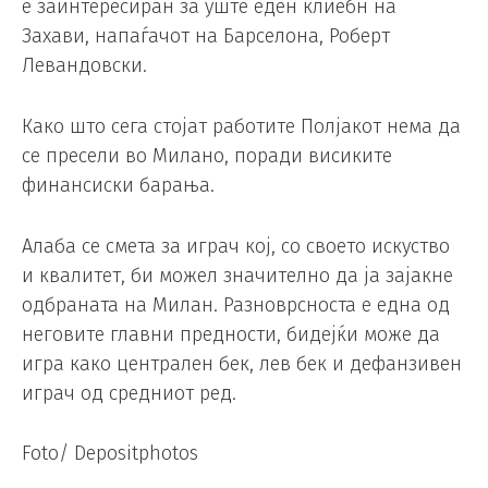
е заинтересиран за уште еден клиебн на
Захави, напаѓачот на Барселона, Роберт
Левандовски.
Како што сега стојат работите Полјакот нема да
се пресели во Милано, поради висиките
финансиски барања.
Алаба се смета за играч кој, со своето искуство
и квалитет, би можел значително да ја зајакне
одбраната на Милан. Разноврсноста е една од
неговите главни предности, бидејќи може да
игра како централен бек, лев бек и дефанзивен
играч од средниот ред.
Foto/ Depositphotos