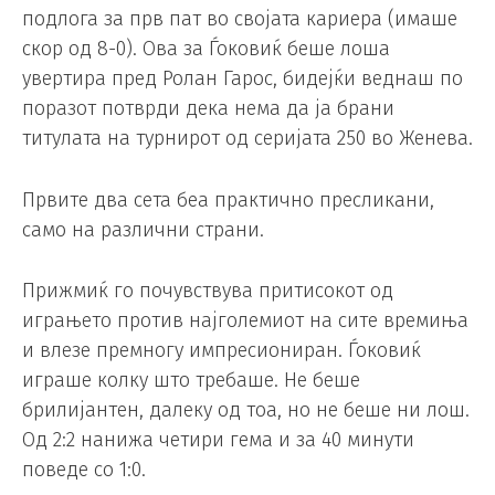
подлога за прв пат во својата кариера (имаше
скор од 8-0). Ова за Ѓоковиќ беше лоша
увертира пред Ролан Гарос, бидејќи веднаш по
поразот потврди дека нема да ја брани
титулата на турнирот од серијата 250 во Женева.
Првите два сета беа практично пресликани,
само на различни страни.
Прижмиќ го почувствува притисокот од
играњето против најголемиот на сите времиња
и влезе премногу импресиониран. Ѓоковиќ
играше колку што требаше. Не беше
брилијантен, далеку од тоа, но не беше ни лош.
Од 2:2 нанижа четири гема и за 40 минути
поведе со 1:0.