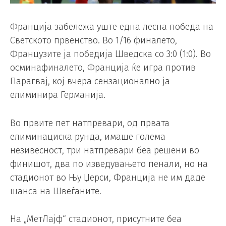
Франција забележа уште една лесна победа на
Светското првенство. Во 1/16 финалето,
Французите ја победија Шведска со 3:0 (1:0). Во
осминафиналето, Франција ќе игра против
Парагвај, кој вчера сензационално ја
елиминира Германија.
Во првите пет натпревари, од првата
елиминациска рунда, имаше голема
незивесност, три натпревари беа решени во
финишот, два по изведувањето пенали, но на
стадионот во Њу Џерси, Франција не им даде
шанса на Швеѓаните.
На „МетЛајф“ стадионот, присутните беа