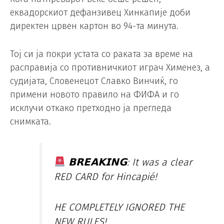
еквадорскиот дефанзивец Хинкапије доби
директен црвен картон во 94-та минута.
Тој си ја покри устата со раката за време на
расправија со противничкиот играч Хименез, а
судијата, Словенецот Славко Винчиќ, го
примени новото правило на ФИФА и го
исклучи откако претходно ја прегледа
снимката.
𝗕𝗥𝗘𝗔𝗞𝗜𝗡𝗚: It was a clear
RED CARD for Hincapié!
HE COMPLETELY IGNORED THE
NEW RULES!