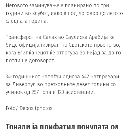
Неговото заминување е планирано по три
години во клубот, иако е под договор до летото
следната година.
Трансферот на Салах во Саудиска Арабија ќе
биде официјализиран по Светското првенство,
кога Египќанецот ќе отпатува во Ријад за да го
потпише договорот.
34-годишниот напаѓач одигра 442 натпревари
за Ливерпул во претходните девет години со
учинок од 257 гола и 123 асистенции.
Foto/ Depositphotos
Тонали ја прифатил понудата од