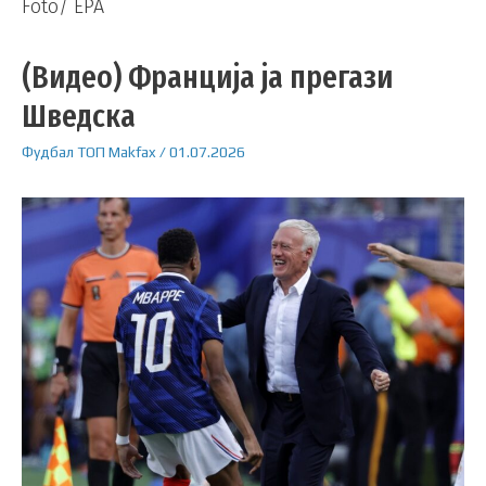
Foto/ EPA
(Видео) Франција ја прегази
Шведска
Фудбал
ТОП
Makfax
/
01.07.2026