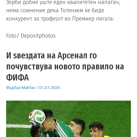
Зерби добие уште еден квалитетен напаѓач,
нема сомнение дека Тотенхем ќе биде
конкурент за трофејот во Премиер лигата.
Foto/ Depositphotos
И ѕвездата на Арсенал го
почувствува новото правило на
ФИФА
Фудбал
Makfax
/
01.07.2026