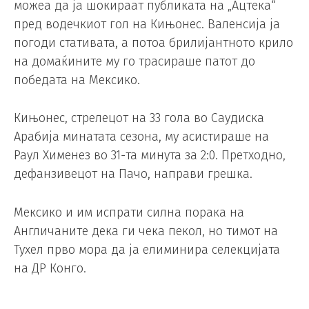
можеа да ја шокираат публиката на „Ацтека“
пред водечкиот гол на Кињонес. Валенсија ја
погоди стативата, а потоа брилијантното крило
на домаќините му го трасираше патот до
победата на Мексико.
Кињонес, стрелецот на 33 гола во Саудиска
Арабија минатата сезона, му асистираше на
Раул Хименез во 31-та минута за 2:0. Претходно,
дефанзивецот на Пачо, направи грешка.
Мексико и им испрати силна порака на
Англичаните дека ги чека пекол, но тимот на
Тухел прво мора да ја елиминира селекцијата
на ДР Конго.