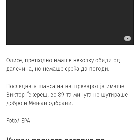
Олисе, претходно имаше неколку обиди од
далечина, но немаше среќа да погоди.
Последната шанса на натпреварот ја имаше
Виктор Ѓекереш, во 89-та минута не шутираше
добро и Мењан одбрани.
Foto/ EPA