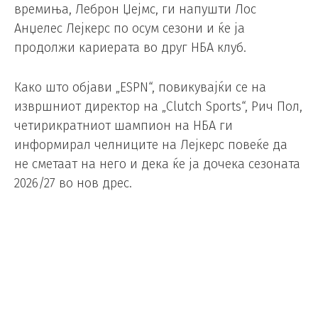
времиња, Леброн Џејмс, ги напушти Лос
Анџелес Лејкерс по осум сезони и ќе ја
продолжи кариерата во друг НБА клуб.
Како што објави „ESPN“, повикувајќи се на
извршниот директор на „Clutch Sports“, Рич Пол,
четирикратниот шампион на НБА ги
информирал челниците на Лејкерс повеќе да
не сметаат на него и дека ќе ја дочека сезоната
2026/27 во нов дрес.
Лејкерс му кажале на Џејмс дека го сакаат
назад, но најдобриот стрелец на сите времиња
во НБА одлучил да оди на друго место. Според
некои информации, тој би можел да го носи
дресот на Кливленд по трет пат, клубот што го