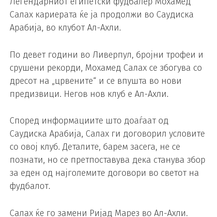
Легендарниот египетски фудбалер Мохамед
Салах кариерата ќе ја продолжи во Саудиска
Арабија, во клубот Ал-Ахли.
По девет години во Ливерпул, бројни трофеи и
срушени рекорди, Мохамед Салах се збогува со
дресот на „црвените“ и се впушта во нови
предизвици. Негов нов клуб е Ал-Ахли.
Според информациите што доаѓаат од
Саудиска Арабија, Салах ги договорил условите
со овој клуб. Деталите, барем засега, не се
познати, но се претпоставува дека станува збор
за еден од најголемите договори во светот на
фудбалот.
Салах ќе го замени Ријад Марез во Ал-Ахли.