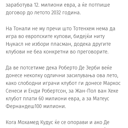
заработува 12. милиони евра, а ќе потпише
договор до летото 2032 година.
На Тонали не му пречи што Тотенхем нема да
игра во европските купови, бидејќи ниту
Њукасл не избори пласман, додека другите
клубови не беа конкретни во преговорите.
Да ве потсетиме дека Роберто Де Зерби веќе
донесе неколку одлични засилувања ова лето,
како слободни играчи клубот ги донесе Маркос
Сенеси и Енди Робертсон, за Жан-Пол ван Хеке
клубот плати 60 милиони евра, а за Матеус
Фернандеш100 милиони.
Кога Мохамед Кудус ќе се опорави и ако Де