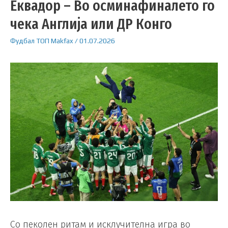
Еквадор – Во осминафиналето го
чека Англија или ДР Конго
Фудбал
ТОП
Makfax
/
01.07.2026
Со пеколен ритам и исклучителна игра во