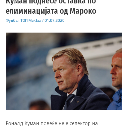
Куман поднесе оставка по
елиминацијата од Мароко
Фудбал
ТОП
Makfax
/
01.07.2026
Роналд Куман повеќе не е селектор на