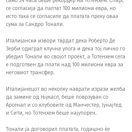
само 24 часа беше рекордер на Тотенхем. Спарс
се согласија да палтат 100 милиони евра, но
исто така се согласиле да платата преку оваа
сума за Сандро Тонали.
Италијански извори тврдат дека Роберто Де
Зерби одиграл клучна улога и дека тој лично го
убедил Тонали во својот проект, а Тотенхем сега
е подготвен да плати над 100 милиони евра за
неговиот трансфер.
Италијанецот во неколку наврати изрази желба
да замине од Њукасл, беше поврзуван со
Арсенал и со клубовите од Манчестер, Јунајтед
и Сити, но Тотенхем беше најупорен.
Тонали ја договорил платата, годишно ќе