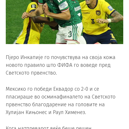
Пјеро Инкапије го почувствува на своја кожа
новото правило што ФИФА го воведе пред
Светското првенство.
Мексико го победи Еквадор со 2-0 и се
пласираше во осминафиналето на Светското
првенство благодарение на головите на
Хулијан Кињонес и Раул Хименез.
Кога натпреварот веќе беше решен,