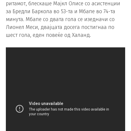
ритамот, блескаше Мајкл Олисе со асистенции
за Бредли Баркола во 53-та и Мбапе во 74-та
минута. Мбапе со двата гола се изедначи со
Лионел Меси, двајцата досега постигнаа по
шест гола, еден повеќе од Халанд.