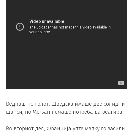
Веднаш по голот, Шведска имаше две солидни
шанси, но Мењан немаше потреба да реагира.
Во вториот дел, Франција упте малку го засили