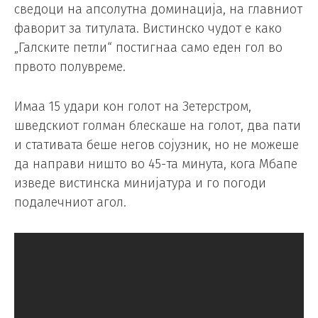
сведоци на апсолутна доминација, на главниот
фаворит за титулата. Вистинско чудот е како
„Галските петли“ постигнаа само еден гол во
првото полувреме.
Имаа 15 удари кон голот на Зетерстром,
шведскиот голман блескаше на голот, два пати
и стативата беше негов сојузник, но не можеше
да направи ништо во 45-та минута, кога Мбапе
изведе вистинска минијатура и го погоди
подалечниот агол.