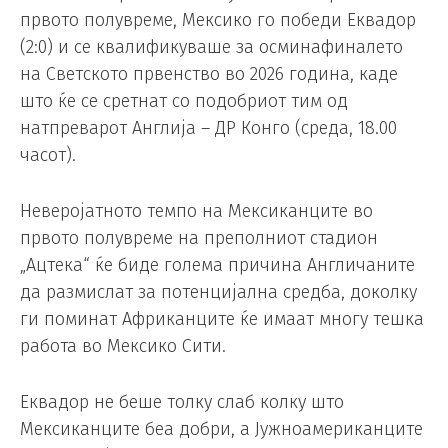
првото полувреме, Мексико го победи Еквадор
(2:0) и се квалификуваше за осминафиналето
на Светското првенство во 2026 година, каде
што ќе се сретнат со подобриот тим од
натпреварот Англија – ДР Конго (среда, 18.00
часот).
Неверојатното темпо на Мексиканците во
првото полувреме на преполниот стадион
„Ацтека“ ќе биде голема причина Англичаните
да размислат за потенцијална средба, доколку
ги поминат Африканците ќе имаат многу тешка
работа во Мексико Сити.
Еквадор не беше толку слаб колку што
Мексиканците беа добри, а Јужноамериканците