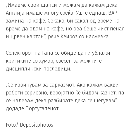
„Имавме свои шанси и можам да кажам дека
Англија имаше многу среќа. Уште еднаш, ВАР
замина на кафе. Секако, би сакал од време на
време да одам на кафе, но ова беше чист пенал
и црвен картон“, рече Кеироз со насмевка.
Селекторот на Гана се обиде да ги ублажи
критиките со хумор, свесен за можните
дисциплински последици.
„Се извинувам за сарказмот. Ако кажам вакви
работи сериозно, веројатно ќе бидам казнет, ​​па
се надевам дека разбирате дека се шегувам“,
додаде Португалецот.
Foto/ Depositphotos