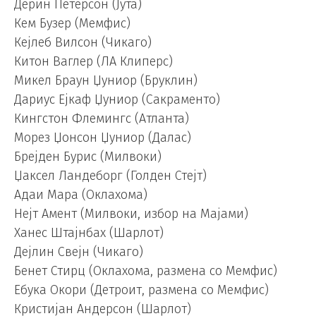
Дерин Петерсон (Јута)
Кем Бузер (Мемфис)
Кејлеб Вилсон (Чикаго)
Китон Ваглер (ЛА Клиперс)
Микел Браун Џуниор (Бруклин)
Дариус Ејкаф Џуниор (Сакраменто)
Кингстон Флемингс (Атланта)
Морез Џонсон Џуниор (Далас)
Брејден Бурис (Милвоки)
Џаксел Ландеборг (Голден Стејт)
Адаи Мара (Оклахома)
Нејт Амент (Милвоки, избор на Мајами)
Ханес Штајнбах (Шарлот)
Дејлин Свејн (Чикаго)
Бенет Стирц (Оклахома, размена со Мемфис)
Ебука Окори (Детроит, размена со Мемфис)
Кристијан Андерсон (Шарлот)