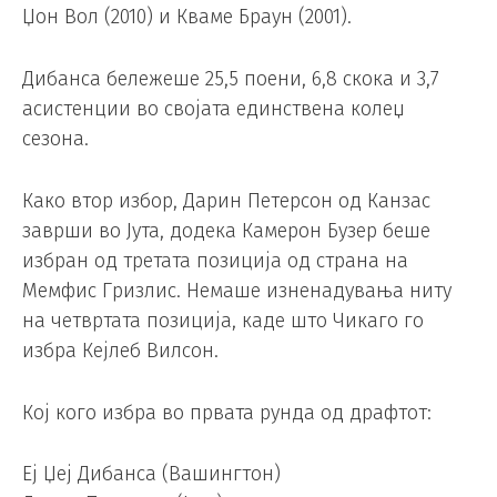
Џон Вол (2010) и Кваме Браун (2001).
Дибанса бележеше 25,5 поени, 6,8 скока и 3,7
асистенции во својата единствена колеџ
сезона.
Како втор избор, Дарин Петерсон од Канзас
заврши во Јута, додека Камерон Бузер беше
избран од третата позиција од страна на
Мемфис Гризлис. Немаше изненадувања ниту
на четвртата позиција, каде што Чикаго го
избра Кејлеб Вилсон.
Кој кого избра во првата рунда од драфтот:
Еј Џеј Дибанса (Вашингтон)