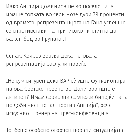
Иако Англија доминираше во поседот и ја
имаше топката во свои нозе дури 79 проценти
од времето, репрезентацијата на Гана успешно
се спротивстави на притисокот и стигна до
важен бод во Групата Л.
Сепак, Кеироз верува дека неговата
репрезентација заслужи повеќе.
„Не сум сигурен дека ВАР сè уште функционира
на ова Светско првенство. Дали воопшто е
активен? Имам сериозни сомнежи бидејќи Гана
не доби чист пенал против Англија“, рече
искусниот тренер на прес-конференција.
Тој беше особено огорчен поради ситуацијата