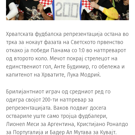
Хрватската фудбалска репрезентација остана во
трка за нокаут фазата на Светското првенство
откако ја победи Панама со 1:0 во натпреварот
од второто коло. Мечот покрај стрелецот на
единствениот гол, Анте Будимир, го обележа и
капитенот на Хрватите, Лука Модриќ.
Брилијантниот играч од средниот ред го
одигра својот 200-ти натпревар за
репрезентацијата. Ваков подвиг досега
оствариле уште само тројца фудбалери,
Лионел Меси за Аргентина, Кристијано Роналдо
за Португалија и Бадер Ал Мутава за Кувајт.