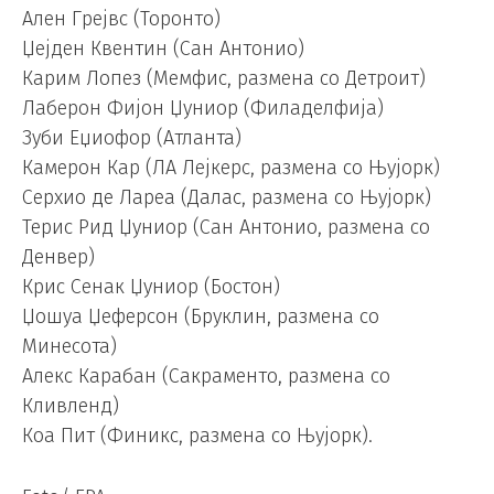
Ален Грејвс (Торонто)
Џејден Квентин (Сан Антонио)
Карим Лопез (Мемфис, размена со Детроит)
Лаберон Фијон Џуниор (Филаделфија)
Зуби Еџиофор (Атланта)
Камерон Кар (ЛА Лејкерс, размена со Њујорк)
Серхио де Лареа (Далас, размена со Њујорк)
Терис Рид Џуниор (Сан Антонио, размена со
Денвер)
Крис Сенак Џуниор (Бостон)
Џошуа Џеферсон (Бруклин, размена со
Минесота)
Алекс Карабан (Сакраменто, размена со
Кливленд)
Коа Пит (Финикс, размена со Њујорк).