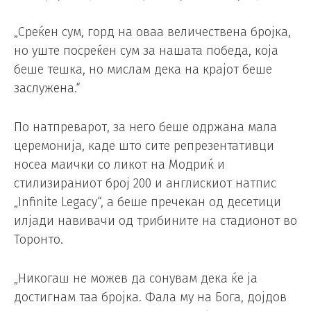
„Среќен сум, горд на оваа величествена бројка,
но уште посреќен сум за нашата победа, која
беше тешка, но мислам дека на крајот беше
заслужена.“
По натпреварот, за него беше одржана мала
церемонија, каде што сите репрезентативци
носеа маички со ликот на Модриќ и
стилизираниот број 200 и англискиот натпис
„Infinite Legacy“, а беше пречекан од десетици
илјади навивачи од трибините на стадионот во
Торонто.
„Никогаш не можев да сонувам дека ќе ја
достигнам таа бројка. Фала му на Бога, дојдов