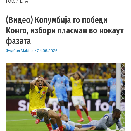
Foto/ EPA
(Видео) Колумбија го победи
Конго, избори пласман во нокаут
фазата
Фудбал
Makfax
/
24.06.2026