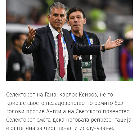
Селекторот на Гана, Карлос Кеироз, не го
криеше своето незадоволство по ремито без
голови против Англија на Светското првенство.
Селекторот смета дека неговата репрезентација
е оштетена за чист пенал и исклучување.