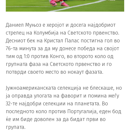
Даниел Муњоз е херојот и досега најдобриот
стрелец на Колумбија на Светското првенство.
Десниот бек на Кристал Палас постигна гол во
76-та минута за да му донесе победа на својот
тим од 1:0 против Конго, во второто коло од
групната фаза на Светското првенство и го
потврди своето место во нокаут фазата.
Јужноамериканската селекција не блескаше, но
ја оправда улогата на фаворит и помина меѓу
32-те најдобри селекции на планетата. Во
последното коло против Португалија, еден бод
ќе им биде доволен за да бидат први во
групата.