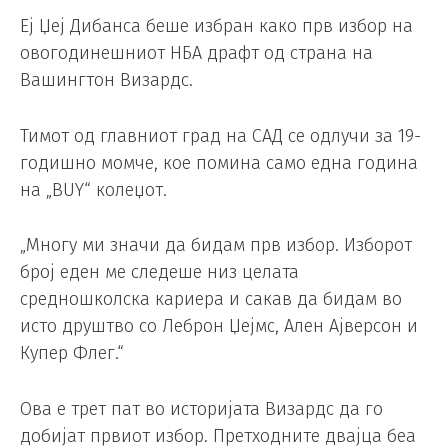
Еј Џеј Дибанса беше избран како прв избор на
овогодинешниот НБА драфт од страна на
Вашингтон Визардс.
Тимот од главниот град на САД се одлучи за 19-
годишно момче, кое помина само една година
на „BUY“ колеџот.
„Многу ми значи да бидам прв избор. Изборот
број еден ме следеше низ целата
средношколска кариера и сакав да бидам во
исто друштво со Леброн Џејмс, Ален Ајверсон и
Купер Флег.“
Ова е трет пат во историјата Визардс да го
добијат првиот избор. Претходните двајца беа