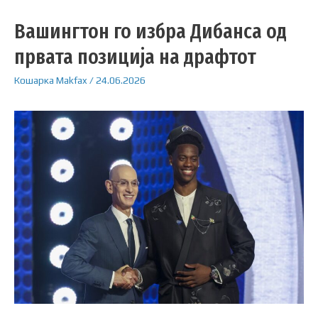
Вашингтон го избра Дибанса од
првата позиција на драфтот
Кошарка
Makfax
/
24.06.2026