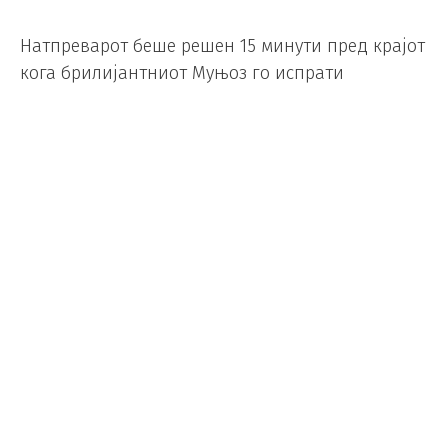
Натпреварот беше решен 15 минути пред крајот
кога брилијантниот Муњоз го испрати
додавањето на резервниот играч Квинтеро во
празниот простор и ја испрати топката во
мрежата зад голманот на Конго со удар со
левата нога од 16 метри. Муњоз беше стрелец
на водечкиот гол за Колумбија во победата од
3:1 против Узбекистан на почетокот од
првенството.
Колумбија можеше да поведе порано, но Конго
успешно се спротивстави. Муњоз постигна гол
веќе во шестата минута, но беше поништен
поради офсајд. До крајот на првото полувреме,
шанси пропуштија Дијаз и Родригез, а