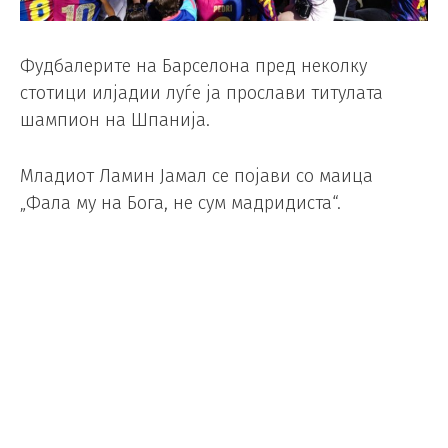
Фудбалерите на Барселона пред неколку
стотици илјадии луѓе ја прослави титулата
шампион на Шпанија.
Младиот Ламин Јамал ​​се појави со маица
„Фала му на Бога, не сум мадридиста“.
Десетици илјади навивачи ги преплавија
улиците за да ги поздрават своите херои, кои ја
обезбедија својата 29-та титула во Ла Лига еден
ден претходно со победа од 2-0 над големиот
ривал Реал Мадрид.
Во голема парада низ градот беше прославена