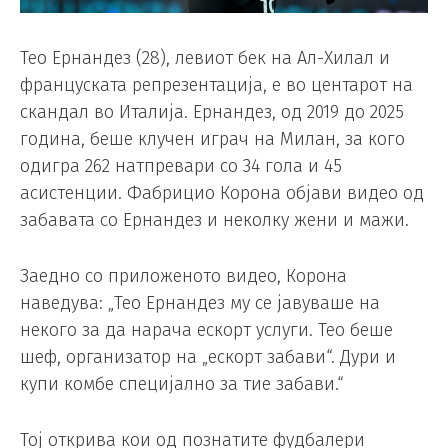
Тео Ернандез (28), левиот бек на Ал-Хилал и
француската репрезентација, е во центарот на
скандал во Италија. Ернандез, од 2019 до 2025
година, беше клучен играч на Милан, за кого
одигра 262 натпревари со 34 гола и 45
асистенции. Фабрицио Корона објави видео од
забавата со Ернандез и неколку жени и мажи.
Заедно со приложеното видео, Корона
наведува: „Тео Ернандез му се јавуваше на
некого за да нарача ескорт услуги. Тео беше
шеф, организатор на „ескорт забави“. Дури и
купи комбе специјално за тие забави.“
Тој открива кои од познатите фудбалери