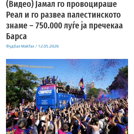
(Видео) Јамал ​​го провоцираше
Реал и го развеа палестинското
знаме – 750.000 луѓе ја пречекаа
Барса
Фудбал
Makfax
/
12.05.2026