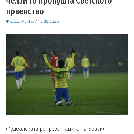
Челзи го пропушта Светското
првенство
Фудбал
Makfax
/
12.05.2026
Фудбалската репрезентација на Бразил