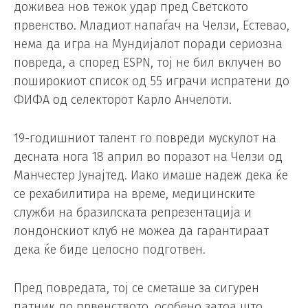
доживеа нов тежок удар пред Светското
првенство. Младиот напаѓач на Челзи, Естевао,
нема да игра на Мундијалот поради сериозна
повреда, а според ESPN, тој не бил вклучен во
поширокиот список од 55 играчи испратени до
ФИФА од селекторот Карло Анчелоти.
19-годишниот талент го повреди мускулот на
десната нога 18 април во поразот на Челзи од
Манчестер Јунајтед. Иако имаше надеж дека ќе
се рехабилитира на време, медицинските
служби на бразилската репрезентација и
лондонскиот клуб не можеа да гарантираат
дека ќе биде целосно подготвен.
Пред повредата, тој се сметаше за сигурен
патник до првенството, особено затоа што