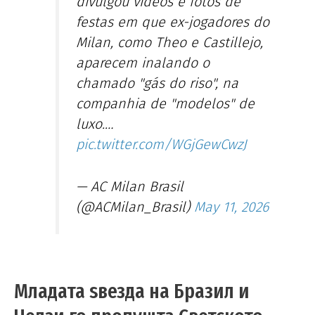
divulgou vídeos e fotos de
festas em que ex-jogadores do
Milan, como Theo e Castillejo,
aparecem inalando o
chamado "gás do riso", na
companhia de "modelos" de
luxo.…
pic.twitter.com/WGjGewCwzJ
— AC Milan Brasil
(@ACMilan_Brasil)
May 11, 2026
Младата ѕвезда на Бразил и