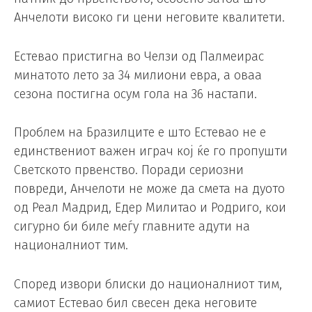
Анчелоти високо ги цени неговите квалитети.
Естевао пристигна во Челзи од Палмеирас
минатото лето за 34 милиони евра, а оваа
сезона постигна осум гола на 36 настапи.
Проблем на Бразилците е што Естевао не е
единствениот важен играч кој ќе го пропушти
Светското првенство. Поради сериозни
повреди, Анчелоти не може да смета на дуото
од Реал Мадрид, Едер Милитао и Родриго, кои
сигурно би биле меѓу главните адути на
националниот тим.
Според извори блиски до националниот тим,
самиот Естевао бил свесен дека неговите