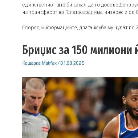
единствениот што би сакал да го доведе Донарум
на трансферот во Галатасарај, има интерес и од 
Според информациите, двата клуба му нудат по 2
Бриџис за 150 милиони 
Кошарка
Makfax
/
01.08.2025