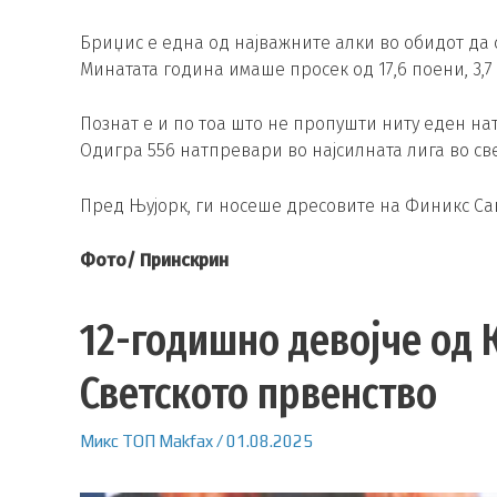
Бриџис е една од најважните алки во обидот да с
Минатата година имаше просек од 17,6 поени, 3,7 
Познат е и по тоа што не пропушти ниту еден нат
Одигра 556 натпревари во најсилната лига во све
Пред Њујорк, ги носеше дресовите на Финикс Сан
Фото/ Принскрин
12-годишно девојче од 
Светското првенство
Микс
ТОП
Makfax
/
01.08.2025