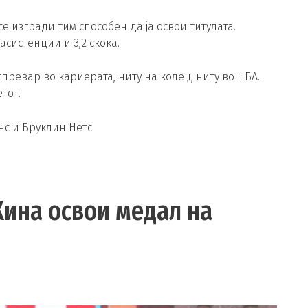
е изгради тим способен да ја освои титулата.
асистенции и 3,2 скока.
превар во кариерата, ниту на колеџ, ниту во НБА.
тот.
с и Бруклин Нетс.
Кина освои медал на