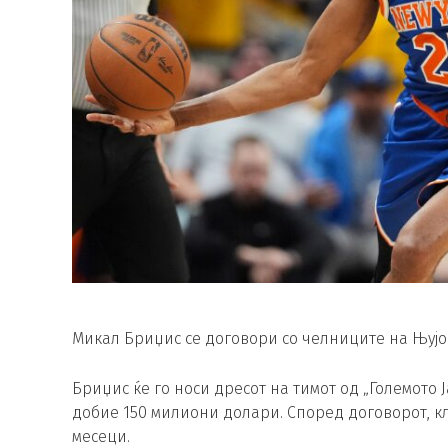
Микал Бриџис се договори со челниците на Њујо
Бриџис ќе го носи дресот на тимот од „Големото Ј
добие 150 милиони долари. Според договорот, к
месеци.