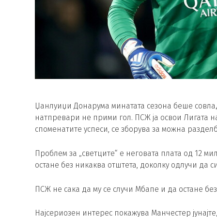
Џанлуиџи Донарума минатата сезона беше совлад
натпревари не прими гол. ПСЖ ја освои Лигата на
споменатите успеси, се зборува за можна раздел
Проблем за „светците“ е неговата плата од 12 ми
остане без никаква отштета, доколку одлучи да с
ПСЖ не сака да му се случи Мбапе и да остане бе
Најсериозен интерес покажува Манчестер јунајтед