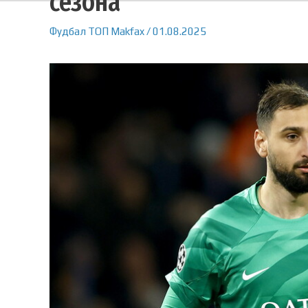
сезона
Фудбал
ТОП
Makfax
/
01.08.2025