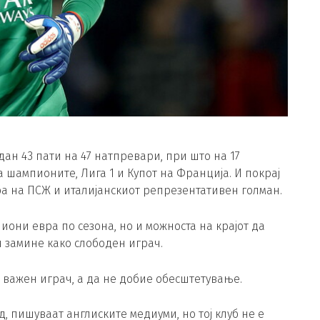
ан 43 пати на 47 натпревари, при што на 17
 шампионите, Лига 1 и Купот на Франција. И покрај
ба на ПСЖ и италијанскиот репрезентативен голман.
лиони евра по сезона, но и можноста на крајот да
и замине како слободен играч.
з важен играч, а да не добие обесштетување.
, пишуваат англиските медиуми, но тој клуб не е