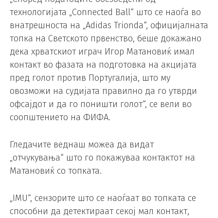
технологијата „Connected Ball“ што се наоѓа во
внатрешноста на „Adidas Trionda“, официјалната
топка на Светското првенство, беше докажано
дека хрватскиот играч Игор Матановиќ имал
контакт во фазата на подготовка на акцијата
пред голот против Португалија, што му
овозможи на судијата правилно да го утврди
офсајдот и да го поништи голот“, се вели во
соопштението на ФИФА.
Гледачите веднаш можеа да видат
„отчукувања“ што го покажуваа контактот на
Матановиќ со топката.
„IMU“, сензорите што се наоѓаат во топката се
способни да детектираат секој мал контакт,