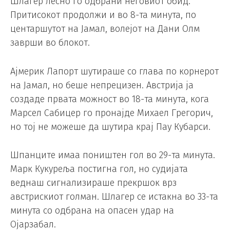
Шлагер лесно го одбрани неговиот обид.
Притисокот продолжи и во 8-та минута, по
центаршутот на Јамал, волејот на Дани Олм
заврши во блокот.
Ајмерик Лапорт шутираше со глава по корнерот
на Јамал, но беше непрецизен. Австрија ја
создаде првата можност во 18-та минута, кога
Марсел Сабицер го пронајде Михаел Грегорич,
но тој не можеше да шутира крај Пау Кубарси.
Шпанците имаа поништен гол во 29-та минута.
Марк Кукуреља постигна гол, но судијата
веднаш сигнализираше прекршок врз
австрискиот голман. Шлагер се истакна во 33-та
минута со одбрана на опасен удар на
Ојарзабал.