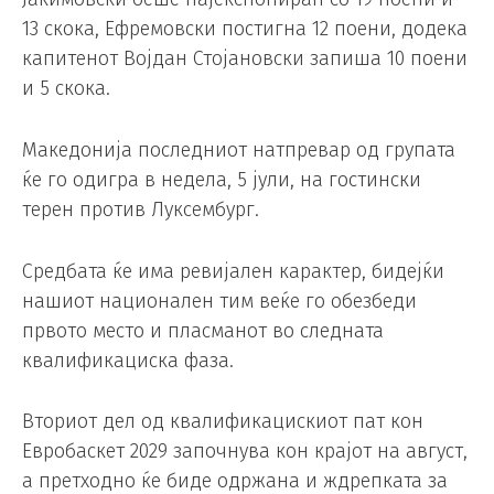
13 скока, Ефремовски постигна 12 поени, додека
капитенот Војдан Стојановски запиша 10 поени
и 5 скока.
Македонија последниот натпревар од групата
ќе го одигра в недела, 5 јули, на гостински
терен против Луксембург.
Средбата ќе има ревијален карактер, бидејќи
нашиот национален тим веќе го обезбеди
првото место и пласманот во следната
квалификациска фаза.
Вториот дел од квалификацискиот пат кон
Евробаскет 2029 започнува кон крајот на август,
а претходно ќе биде одржана и ждрепката за