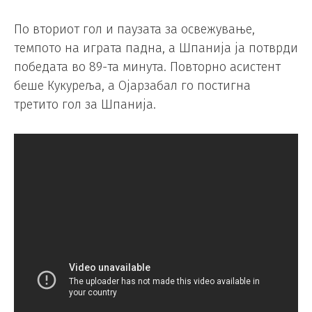
По вториот гол и паузата за освежување,
темпото на играта падна, а Шпанија ја потврди
победата во 89-та минута. Повторно асистент
беше Кукуреља, а Ојарзабал го постигна
третито гол за Шпанија.