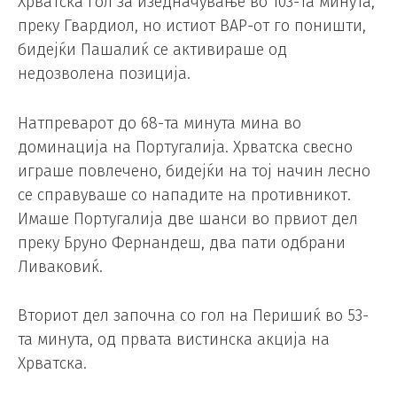
Хрватска гол за изедначување во 103-та минута,
преку Гвардиол, но истиот ВАР-от го поништи,
бидејќи Пашалиќ се активираше од
недозволена позиција.
Натпреварот до 68-та минута мина во
доминација на Португалија. Хрватска свесно
играше повлечено, бидејќи на тој начин лесно
се справуваше со нападите на противникот.
Имаше Португалија две шанси во првиот дел
преку Бруно Фернандеш, два пати одбрани
Ливаковиќ.
Вториот дел започна со гол на Перишиќ во 53-
та минута, од првата вистинска акција на
Хрватска.