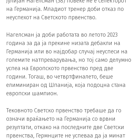
Јулијан Нагелсман (38) повеќе не е селекторот
на Германија. Младиот тренер доби отказ по
неуспехот на Светското првенство.
Нагелсман ја доби работата во летото 2023
година за да ја прекине низата дебакли на
Германија или во најдобар случај неуспеси на
големите натпреварувања, но тој само делумно
успеа на Европското првенство пред две
години. Тогаш, во четвртфиналето, беше
елиминиран од Шпанија, која подоцна стана
европски шампион.
Тековното Светско првенство требаше да го
означи враќањето на Германија со врвни
резултати, откако на последните две Светски
првенства, Гермнците не успеваа да ја минат