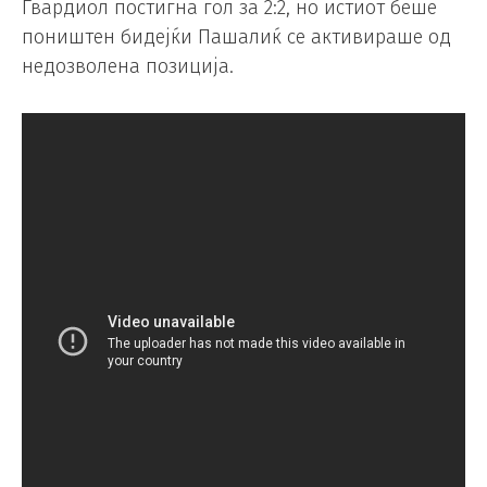
Гвардиол постигна гол за 2:2, но истиот беше
поништен бидејќи Пашалиќ се активираше од
недозволена позиција.