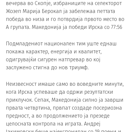
вечерва во Скопје, избраниците на селекторот
Жозеп Марија Берокал ја забележаа петтата
победа во низа и го потврдија првото место во
А групата. Македонија ја победи Ирска со 77:56
Подмладениот национален тим уште еднаш
покажа карактер, енергија и квалитет,
одигрувајќи сигурен натпревар во кој
заслужено стигна до нов триумф.
Неизвесност имаше само во воведните минути,
кога Ирска успеваше да одржи резултатски
приклучок. Сепак, Македонија силно ја заврши
првата четвртина, првпат создаде посериозна
предност, а во продолжението ја презеде
целосната контрола на играта. Андреј
Јакимовски беше најекспониран со 19 поени и