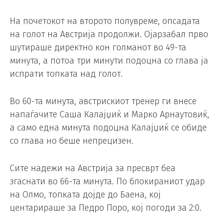
На почетокот на второто полувреме, опсадата
на голот на Австрија продолжи. Ојарзабал прво
шутираше директно кон голманот во 49-та
минута, а потоа три минути подоцна со глава ја
испрати топката над голот.
Во 60-та минута, австрискиот тренер ги внесе
напаѓачите Саша Калајџиќ и Марко Арнаутовиќ,
а само една минута подоцна Калајџиќ се обиде
со глава но беше непрецизен.
Сите надежи на Австрија за пресврт беа
згаснати во 66-та минута. По блокираниот удар
на Олмо, топката дојде до Баена, кој
центарираше за Педро Поро, кој погоди за 2:0.