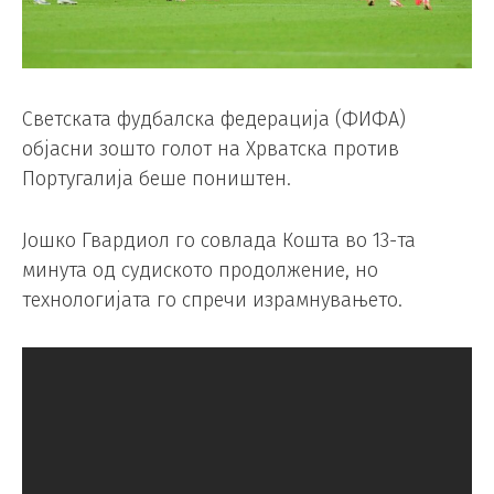
Светската фудбалска федерација (ФИФА)
објасни зошто голот на Хрватска против
Португалија беше поништен.
Јошко Гвардиол го совлада Кошта во 13-та
минута од судиското продолжение, но
технологијата го спречи израмнувањето.