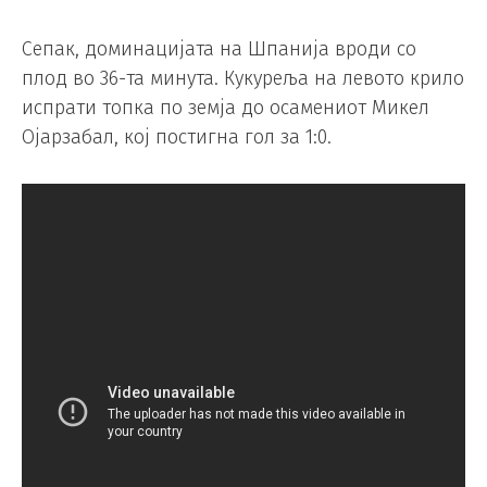
Сепак, доминацијата на Шпанија вроди со
плод во 36-та минута. Кукуреља на левото крило
испрати топка по земја до осамениот Микел
Ојарзабал, кој постигна гол за 1:0.