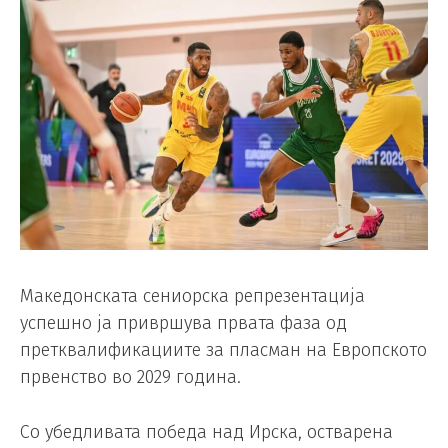
Македонската сениорска репрезентација
успешно ја привршува првата фаза од
претквалификациите за пласман на Европското
првенство во 2029 година.
Со убедливата победа над Ирска, остварена