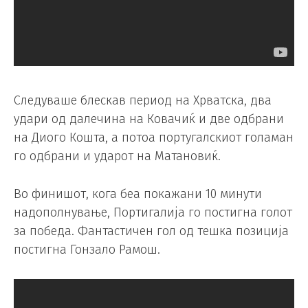
Следуваше блескав период на Хрватска, два
удари од далечина на Ковачиќ и две одбрани
на Диого Кошта, а потоа португалскиот голаман
го одбрани и ударот на Матановиќ.
Во финишот, кога беа покажани 10 минути
надополнување, Портигалија го постигна голот
за победа. Фантастичен гол од тешка позиција
постигна Гонзало Рамош.