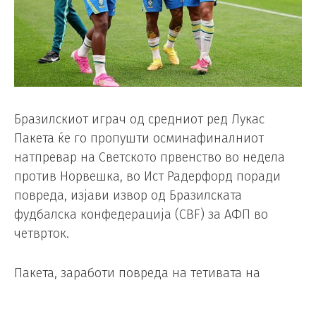
Бразилскиот играч од средниот ред Лукас
Пакета ќе го пропушти осминафиналниот
натпревар на Светското првенство во недела
против Норвешка, во Ист Радерфорд поради
повреда, изјави извор од Бразилската
фудбалска конфедерација (CBF) за АФП во
четврток.
Пакета, заработи повреда на тетивата на
левата нога за време на тешката победа од 2-1
над Јапонија во Хјустон во понеделникот,