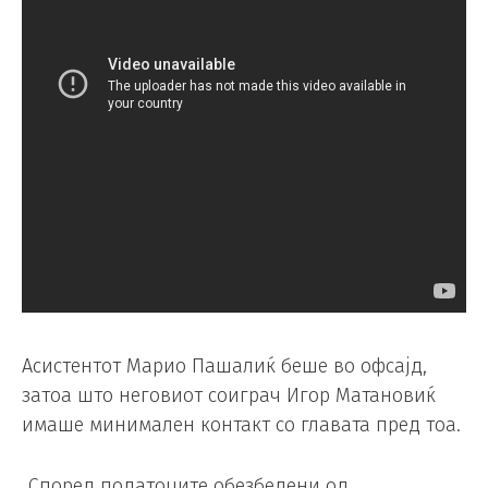
Асистентот Марио Пашалиќ беше во офсајд,
затоа што неговиот соиграч Игор Матановиќ
имаше минимален контакт со главата пред тоа.
„Според податоците обезбедени од