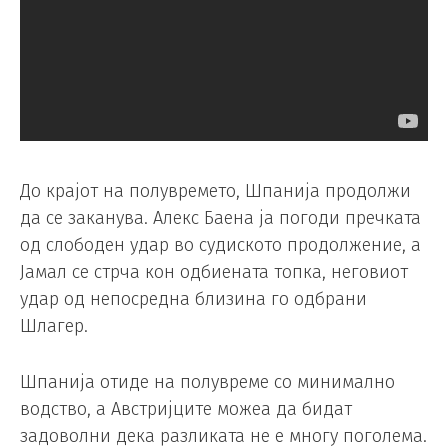
До крајот на полувремето, Шпанија продолжи
да се заканува. Алекс Баена ја погоди пречката
од слободен удар во судиското продолжение, а
Јамал се стрча кон одбиената топка, неговиот
удар од непосредна близина го одбрани
Шлагер.
Шпанија отиде на полувреме со минимално
водство, а Австријците можеа да бидат
задоволни дека разликата не е многу поголема.