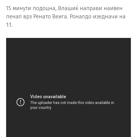
15 минути подоцна, Влашиќ направи наивен
пенал врз Ренато Веига. Роналдо изедначи на
1:1.