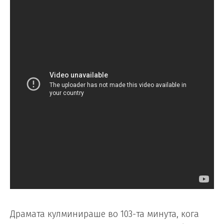
Драмата кулминираше во 103-та минута, кога