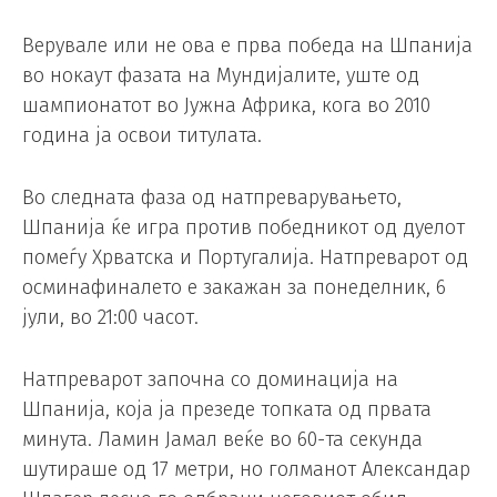
Верувале или не ова е прва победа на Шпанија
во нокаут фазата на Мундијалите, уште од
шампионатот во Јужна Африка, кога во 2010
година ја освои титулата.
Во следната фаза од натпреварувањето,
Шпанија ќе игра против победникот од дуелот
помеѓу Хрватска и Португалија. Натпреварот од
осминафиналето е закажан за понеделник, 6
јули, во 21:00 часот.
Натпреварот започна со доминација на
Шпанија, која ја презеде топката од првата
минута. Ламин Јамал веќе во 60-та секунда
шутираше од 17 метри, но голманот Александар