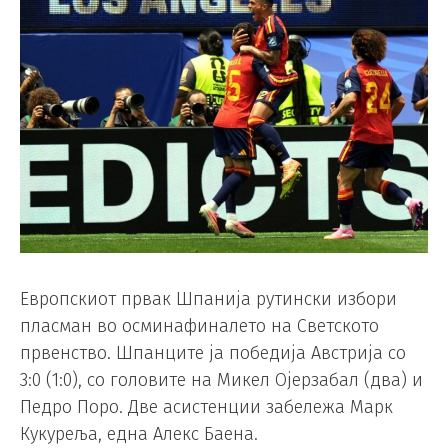
Европскиот првак Шпанија рутински избори
пласман во осминафиналето на Светското
првенство. Шпанците ја победија Австрија со
3:0 (1:0), со головите на Микел Ојерзабал (два) и
Педро Поро. Две асистенции забележа Марк
Кукуреља, една Алекс Баена.