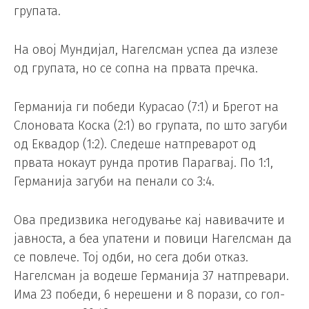
групата.
На овој Мундијал, Нагелсман успеа да излезе
од групата, но се сопна на првата пречка.
Германија ги победи Курасао (7:1) и Брегот на
Слоновата Коска (2:1) во групата, по што загуби
од Еквадор (1:2). Следеше натпреварот од
првата нокаут рунда против Парагвај. По 1:1,
Германија загуби на пенали со 3:4.
Ова предизвика негодување кај навивачите и
јавноста, а беа упатени и повици Нагелсман да
се повлече. Тој одби, но сега доби отказ.
Нагелсман ја водеше Германија 37 натпревари.
Има 23 победи, 6 нерешени и 8 порази, со гол-