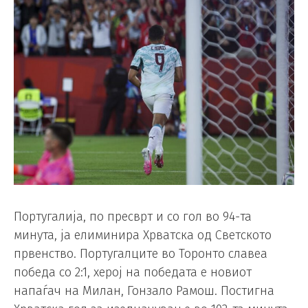
Португалија, по пресврт и со гол во 94-та
минута, ја елиминира Хрватска од Светското
првенство. Португалците во Торонто славеа
победа со 2:1, херој на победата е новиот
напаѓач на Милан, Гонзало Рамош. Постигна