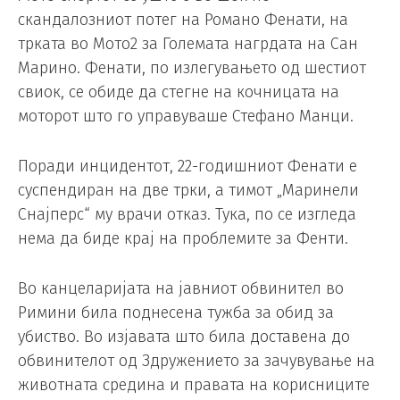
скандалозниот потег на Романо Фенати, на
трката во Мото2 за Големата нагрдата на Сан
Марино. Фенати, по излегувањето од шестиот
свиок, се обиде да стегне на кочницата на
моторот што го управуваше Стефано Манци.
Поради инцидентот, 22-годишниот Фенати е
суспендиран на две трки, а тимот „Маринели
Снајперс“ му врачи отказ. Тука, по се изгледа
нема да биде крај на проблемите за Фенти.
Во канцеларијата на јавниот обвинител во
Римини била поднесена тужба за обид за
убиство. Во изјавата што била доставена до
обвинителот од Здружението за зачувување на
животната средина и правата на корисниците