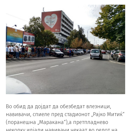
Во обид да дојдат да обезбедат влезници,
навивачи, спиеле пред стадионот „Рајко Митиќ“
(поранешна „Маракана“),а претпладнево
неколку илјади навивачи чекаат во редот на