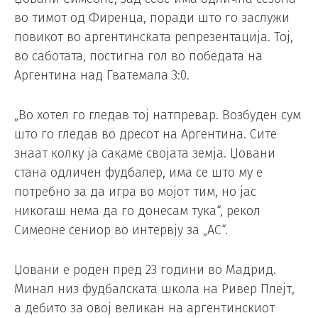
во тимот од Фиренца, поради што го заслужи
повикот во аргентинската репрезентација. Тој,
во саботата, постигна гол во победата на
Аргентина над Гватемала 3:0.
„Во хотел го гледав тој натпревар. Возбуден сум
што го гледав во дресот на Аргентина. Сите
знаат колку ја сакаме својата земја. Џовани
стана одличен фудбалер, има се што му е
потребно за да игра во мојот тим, но јас
никогаш нема да го донесам тука“, рекол
Симеоне сениор во интервју за „АС“.
Џовани е роден пред 23 години во Мадрид.
Минал низ фудбалската школа на Ривер Плејт,
а дебито за овој великан на аргентинскиот