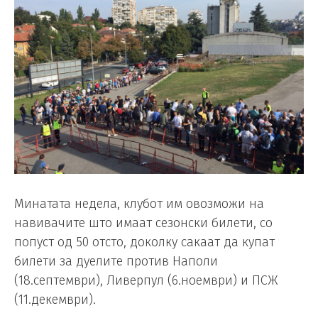
Минатата недела, клубот им овозможи на
навивачите што имаат сезонски билети, со
попуст од 50 отсто, доколку сакаат да купат
билети за дуелите против Наполи
(18.септември), Ливерпул (6.ноември) и ПСЖ
(11.декември).