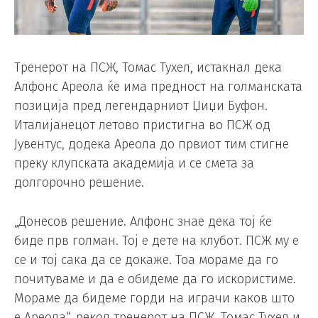
Тренерот на ПСЖ, Томас Тухел, истакнал дека
Алфонс Ареола ќе има предност на голманската
позиција пред легендарниот Џиџи Буфон.
Италијанецот летово пристигна во ПСЖ од
Јувентус, додека Ареола до првиот тим стигне
преку клупската академија и се смета за
долгорочно решение.
„Донесов решение. Алфонс знае дека тој ќе
биде прв голман. Тој е дете на клубот. ПСЖ му е
се и тој сака да се докаже. Тоа мораме да го
почитуваме и да е обидеме да го искористиме.
Мораме да бидеме горди на играчи каков што
е Ареола“, рекол тренерот на ПСЖ, Томас Тухел и