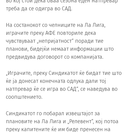
во кој стои дека оваа сезона еден натпревар
треба да се одигра во САД.
На состанокот со челниците на Ла Лига,
играчите преку АФЕ повториле дека
чувствуваат „непријатност“ поради тие
планови, бидејќи немаат информации што
предвидува договорот со компанијата.
„Играчите, преку Синдикатот ќе бидат тие што
ќе ја донесат конечната одлука дали тој
натпревар ќе се игра во САД“, се наведува во
соопштението.
Синдикатот го побарал извештајот за
плановите на Ла Лига и „Релевент“, кој потоа
преку капитените ќе им биде пренесен на