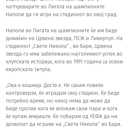
натпреварите во Лигата на шампионите
Наполи да ги игра на стадионот во овој град.
Наполи во Лигата на шампионите ќе им биде
домаќин на Црвена звезда, ПСЖ и Ливерпул. На
стадионот „Свети Никола“ , во Бари, Црвена
звезда го има забележано најголемиот успех во
клупската историја, кога во 1991 година ја освои
европската титула.
„Ова е кошмар. Доста е. Не сакам повеќе
контроверзи, ќе иградам свој стадион. Ќе биде
потребно време, но никој нема да може да
биде против кога ќе вложам свои пари и кога
ќе купам земјиште. Ќе побарам од УЕФА да ни
дозволат да играме на „Свети Никола“ во Бари.