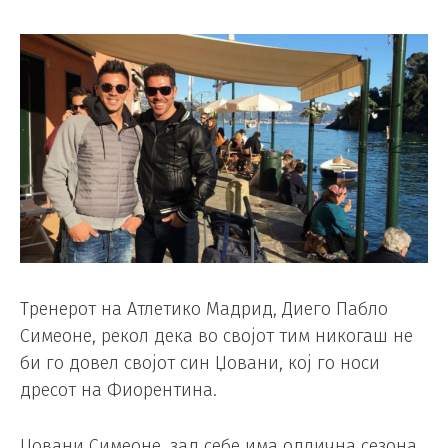
Тренерот на Атлетико Мадрид, Диего Пабло
Симеоне, рекол дека во својот тим никогаш не
би го довел својот син Џовани, кој го носи
дресот на Фиорентина.
Џовани Симеоне, зад себе има одлична сезона