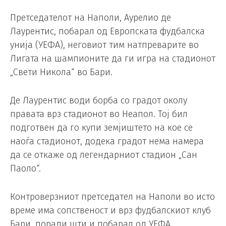
Претседателот на Наполи, Аурелио де
Лаурентис, побарал од Европската фудбалска
унија (УЕФА), неговиот тим натпреварите во
Лигата на шампионите да ги игра на стадионот
„Свети Никола“ во Бари.
Де Лаурентис води борба со градот околу
правата врз стадионот во Неапол. Тој бил
подготвен да го купи земјиштето на кое се
наоѓа стадионот, додека градот нема намера
да се откаже од легендарниот стадион „Сан
Паоло“.
Контроверзниот претседател на Наполи во исто
време има сопственост и врз фудбалскиот клуб
Бари, поради шти и побарал од УЕФА,