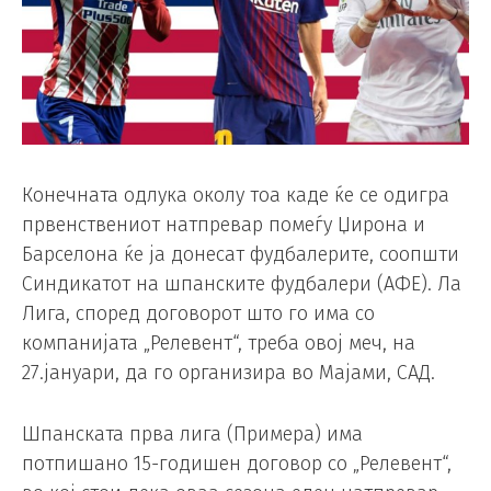
Конечната одлука околу тоа каде ќе се одигра
првенствениот натпревар помеѓу Џирона и
Барселона ќе ја донесат фудбалерите, соопшти
Синдикатот на шпанските фудбалери (АФЕ). Ла
Лига, според договорот што го има со
компанијата „Релевент“, треба овој меч, на
27.јануари, да го организира во Мајами, САД.
Шпанската прва лига (Примера) има
потпишано 15-годишен договор со „Релевент“,