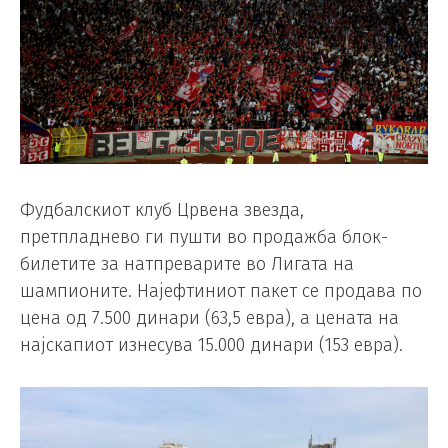
Фудбалскиот клуб Црвена звезда,
претпладнево ги пушти во продажба блок-
билетите за натпреварите во Лигата на
шампионите. Најефтиниот пакет се продава по
цена од 7.500 динари (63,5 евра), а цената на
најскапиот изнесува 15.000 динари (153 евра).