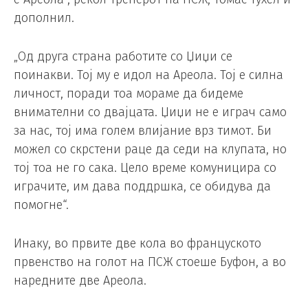
дополнил.
„Од друга страна работите со Џиџи се
поинакви. Тој му е идол на Ареола. Тој е силна
личност, поради тоа мораме да бидеме
внимателни со двајцата. Џиџи не е играч само
за нас, тој има голем влијание врз тимот. Би
можел со скрстени раце да седи на клупата, но
тој тоа не го сака. Цело време комуницира со
играчите, им дава поддршка, се обидува да
помогне“.
Инаку, во првите две кола во француското
првенство на голот на ПСЖ стоеше Буфон, а во
наредните две Ареола.