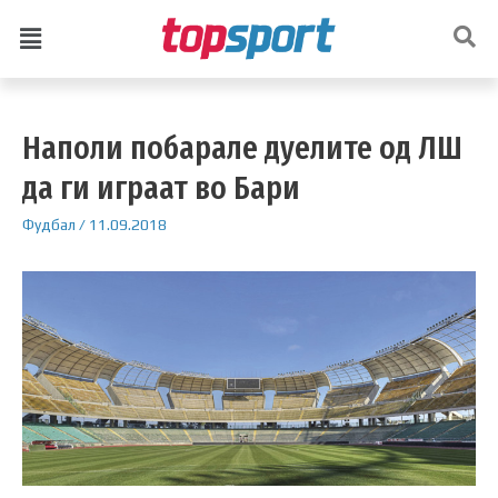
Наполи побарале дуелите од ЛШ
да ги играат во Бари
Фудбал
/
11.09.2018