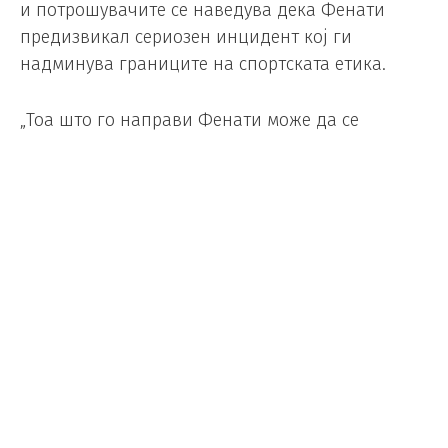
и потрошувачите се наведува дека Фенати
предизвикал сериозен инцидент кој ги
надминува границите на спортската етика.
„Тоа што го направи Фенати може да се
спореди со желбата со намера да се загрози
нечии живот. Да не споменуваме дека со тоа им
даде лош пример на милиони млади луѓе што
ги следат трките“. се наведува во тужбата.
Здружението од судот во Римини бара да се
утврди дали она што го направи Фенати може
да се третира во кривичниот закон, вклучувајќи
и обид за убиство, а од обвинителот бараат
целиот случај да биде целосно истражен, а
италијанскиот возач да биде казнет.