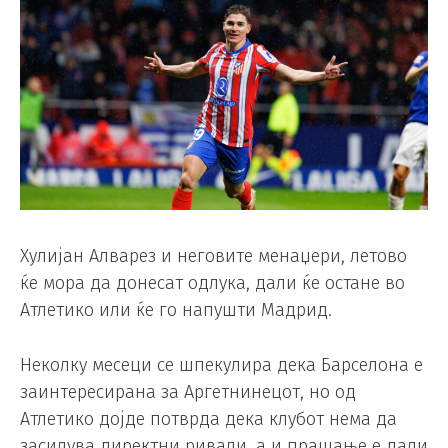
Хулијан Алварез и неговите менаџери, летово
ќе мора да донесат одлука, дали ќе остане во
Атлетико или ќе го напушти Мадрид.
Неколку месеци се шпекулира дека Барселона е
заинтересирана за Аргетнинецот, но од
Атлетико дојде потврда дека клубот нема да
засилува директни ривали, а и прашање е дали