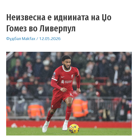
Неизвесна е иднината на Џо
Гомез во Ливерпул
Фудбал
Makfax
/
12.05.2026