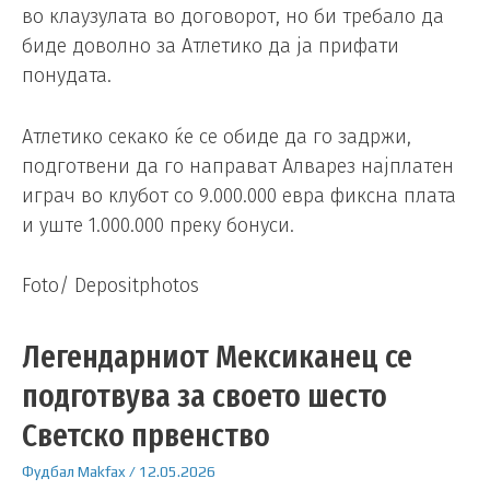
во клаузулата во договорот, но би требало да
биде доволно за Атлетико да ја прифати
понудата.
Атлетико секако ќе се обиде да го задржи,
подготвени да го направат Алварез најплатен
играч во клубот со 9.000.000 евра фиксна плата
и уште 1.000.000 преку бонуси.
Foto/ Depositphotos
Легендарниот Мексиканец се
подготвува за своето шесто
Светско првенство
Фудбал
Makfax
/
12.05.2026