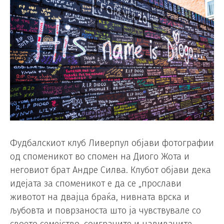
Фудбалскиот клуб Ливерпул објави фотографии
од споменикот во спомен на Диого Жота и
неговиот брат Андре Силва. Клубот објави дека
идејата за споменикот е да се „прослави
животот на двајца браќа, нивната врска и
љубовта и поврзаноста што ја чувствувале со