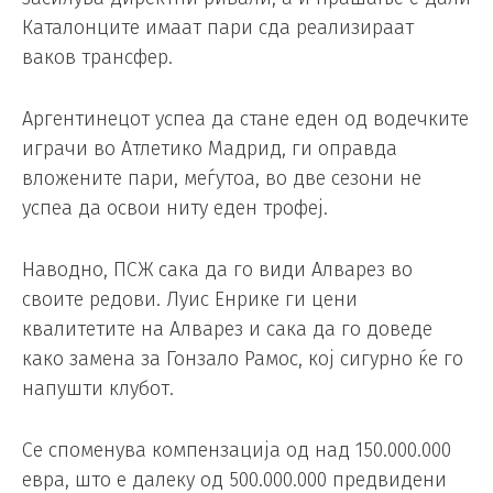
Каталонците имаат пари сда реализираат
ваков трансфер.
Аргентинецот успеа да стане еден од водечките
играчи во Атлетико Мадрид, ги оправда
вложените пари, меѓутоа, во две сезони не
успеа да освои ниту еден трофеј.
Наводно, ПСЖ сака да го види Алварез во
своите редови. Луис Енрике ги цени
квалитетите на Алварез и сака да го доведе
како замена за Гонзало Рамос, кој сигурно ќе го
напушти клубот.
Се споменува компензација од над 150.000.000
евра, што е далеку од 500.000.000 предвидени