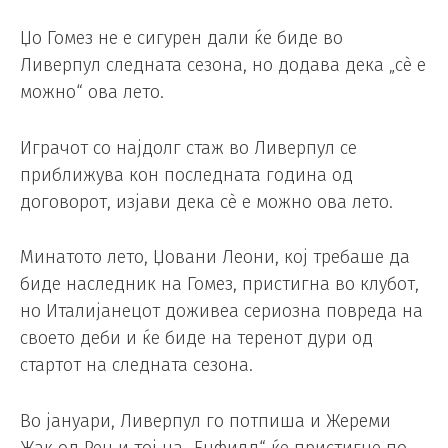
Џо Гомез не е сигурен дали ќе биде во
Ливерпул следната сезона, но додава дека „сè е
можно“ ова лето.
Играчот со најдолг стаж во Ливерпул се
приближува кон последната година од
договорот, изјави дека сè е можно ова лето.
Минатото лето, Џовани Леони, кој требаше да
биде наследник на Гомез, пристигна во клубот,
но Италијанецот доживеа сериозна повреда на
своето деби и ќе биде на теренот дури од
стартот на следната сезона.
Во јануари, Ливерпул го потпиша и Жереми