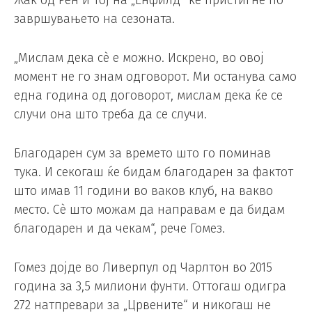
Жак од Рен и тој на „Енфилд“ ќе пристигне по
завршувањето на сезоната.
„Мислам дека сè е можно. Искрено, во овој
момент не го знам одговорот. Ми останува само
една година од договорот, мислам дека ќе се
случи она што треба да се случи.
Благодарен сум за времето што го поминав
тука. И секогаш ќе бидам благодарен за фактот
што имав 11 години во ваков клуб, на вакво
место. Сè што можам да направам е да бидам
благодарен и да чекам“, рече Гомез.
Гомез дојде во Ливерпул од Чарлтон во 2015
година за 3,5 милиони фунти. Оттогаш одигра
272 натпревари за „Црвените“ и никогаш не