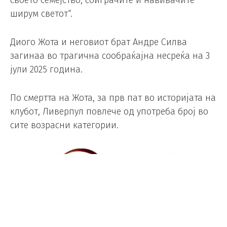
своето семејство, соиграчите и навивачите
ширум светот“.
Диого Жота и неговиот брат Андре Силва
загинаа во трагична сообраќајна несреќа на 3
јули 2025 година.
По смертта на Жота, за прв пат во историјата на
клубот, Ливерпул повлече од употреба број во
сите возрасни категории.