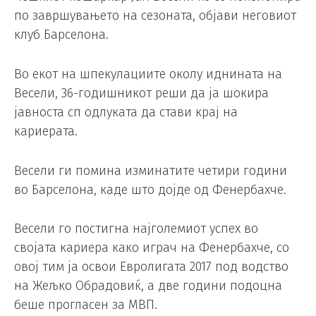
по завршувањето на сезоната, објави неговиот
клуб Барселона.
Во екот на шпекулациите околу иднината на
Весели, 36-годишникот реши да ја шокира
јавноста сп одлуката да стави крај на
кариерата.
Весели ги помина изминатите четири години
во Барселона, каде што дојде од Фенербахче.
Весели го постигна најголемиот успех во
својата кариера како играч на Фенербахче, со
овој тим ја освои Евролигата 2017 под водство
на Жељко Обрадовиќ, а две години подоцна
беше прогласен за МВП.