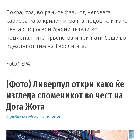
Покрај тоа, во раните фази од неговата
кариера како крилен играч, а подоцна и како
центар, тој освои бројни титули во
националните првенства и три пати беше во
идеалниот тим на Евролигата.
Foto/ EPA
(Фото) Ливерпул откри како ќе
изгледа споменикот во чест на
Дога Жота
Фудбал
Makfax
/
12.05.2026