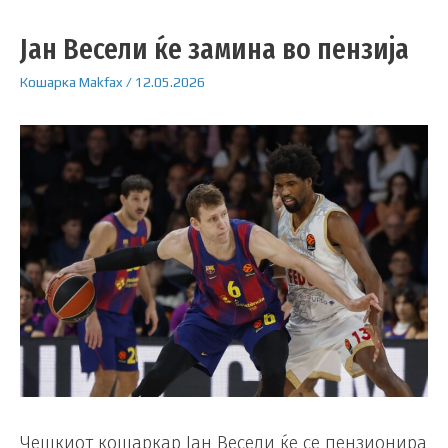
Јан Весели ќе замина во пензија
Кошарка
Makfax
/
12.05.2026
Чешкиот кошаркар Јан Весели ќе се пензионира