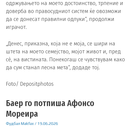
одржувањето на моето достоинство, трпение и
доверба во правосудниот систем ќе овозможи
да се донесат правилни одлуки“, продолжи
играчот.
„Денес, приказна, која не е моја, се шири на
штета на моето семејство, мојот живот и, пред
сè, на вистината. Понекогаш се чувствувам како
да сум станал лесна мета“, додаде тој.
Foto/ Depositphotos
Баер го потпиша Афонсо
Мореира
Фудбал
Makfax
/
19.06.2026