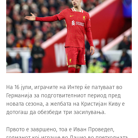
На 16 јули, играчите на Интер ќе патуваат во
Германија за подготвителниот период пред
новата сезона, а желбата на Кристијан Киву е
дотогаш да обезбеди три засилувања.
Првото е завршено, тоа е Иван Проведел,
голманот кој играше во Лацио во претходната