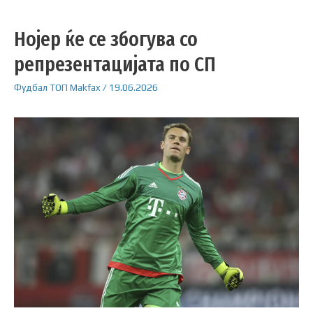
Нојер ќе се збогува со
репрезентацијата по СП
Фудбал
ТОП
Makfax
/
19.06.2026