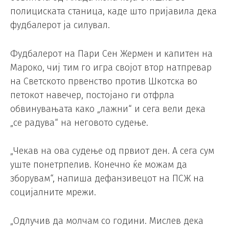
полициската станица, каде што пријавила дека
фудбалерот ја силувал.
Фудбалерот на Пари Сен Жермен и капитен на
Мароко, чиј тим го игра својот втор натпревар
на Светското првенство против Шкотска во
петокот навечер, постојано ги отфрла
обвинувањата како „лажни“ и сега вели дека
„се радува“ на неговото судење.
„Чекав на ова судење од првиот ден. А сега сум
уште понетрпелив. Конечно ќе можам да
зборувам“, напиша дефанзивецот на ПСЖ на
социјалните мрежи.
„Одлучив да молчам со години. Мислев дека