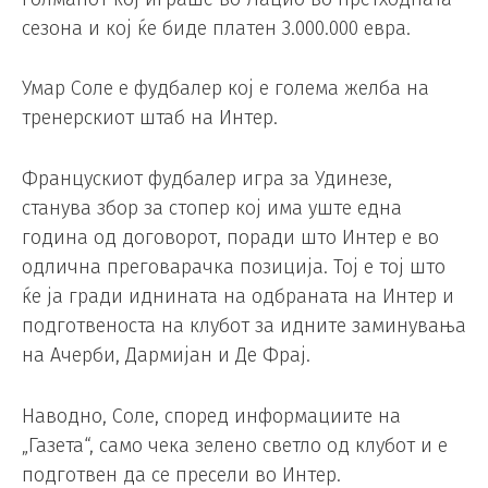
сезона и кој ќе биде платен 3.000.000 евра.
Умар Соле е фудбалер кој е голема желба на
тренерскиот штаб на Интер.
Францускиот фудбалер игра за Удинезе,
станува збор за стопер кој има уште една
година од договорот, поради што Интер е во
одлична преговарачка позиција. Тој е тој што
ќе ја гради иднината на одбраната на Интер и
подготвеноста на клубот за идните заминувања
на Ачерби, Дармијан и Де Фрај.
Наводно, Соле, според информациите на
„Газета“, само чека зелено светло од клубот и е
подготвен да се пресели во Интер.