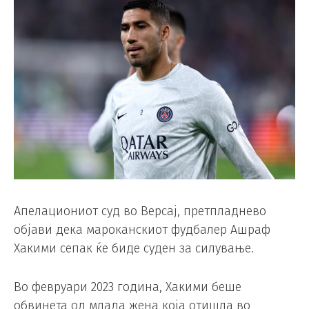
Апелациониот суд во Версај, претпладнево
објави дека мароканскиот фудбалер Ашраф
Хакими сепак ќе биде суден за силување.
Во февруари 2023 година, Хакими беше
обвинета од млада жена која отишла во