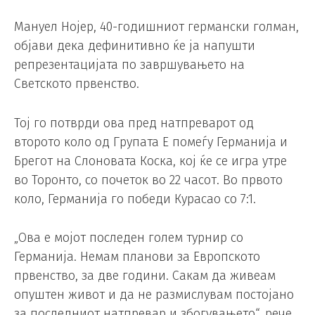
Мануел Нојер, 40-годишниот германски голман,
објави дека дефинитивно ќе ја напушти
репрезентацијата по завршувањето на
Светското првенство.
Тој го потврди ова пред натпреварот од
второто коло од Групата Е помеѓу Германија и
Брегот на Слоновата Коска, кој ќе се игра утре
во Торонто, со почеток во 22 часот. Во првото
коло, Германија го победи Курасао со 7:1.
„Ова е мојот последен голем турнир со
Германија. Немам планови за Европското
првенство, за две години. Сакам да живеам
опуштен живот и да не размислувам постојано
за последниот натпревар и збогувањето“, рече