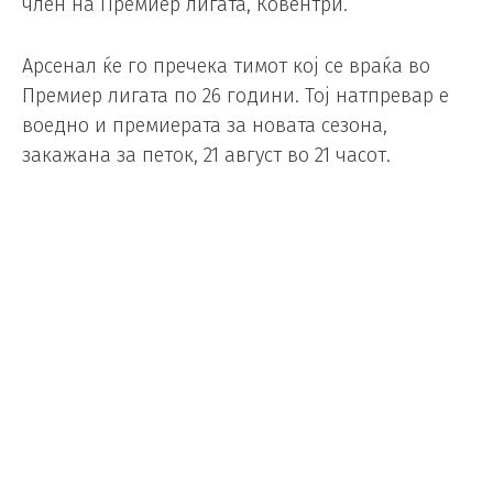
член на Премиер лигата, Ковентри.
Арсенал ќе го пречека тимот кој се враќа во
Премиер лигата по 26 години. Тој натпревар е
воедно и премиерата за новата сезона,
закажана за петок, 21 август во 21 часот.
Во третото коло, „топџиите“ играат градско
дерби на истиот стадион против Челзи. Првиот
дуел помеѓу двата првопласирани тима во
претходната сезона помеѓу Арсенал и
Манчестер Сити ќе се игра на „Емирати“ во 12-то
коло на 28 ноември.
Arsenal’s opening 10
Premier League fixtures for