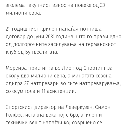
зголемат вкупниот износ на повеќе од 33
милиони евра.
21-годишниот крилен напаѓач потпиша
договор до јуни 2031 година, што го прави едно
од долгорочните засилувања на германскиот
клуб од Бундеслигата.
Мореира пристигна во Лион од Спортинг за
околу два милиони евра, а минатата сезона
одигра 37 натпревари во сите натпреварувања,
со осум гола и 11 асистенции.
Спортскиот директор на Леверкузен, Симон
Ролфес, истакна дека тој е брз, агилен и
технички вешт напаѓач кој совршено се