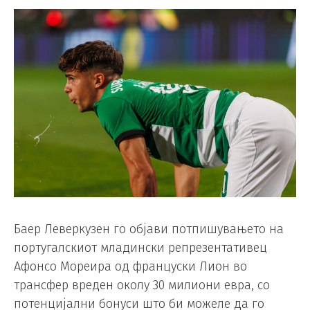
Баер Леверкузен го објави потпишувањето на
португалскиот младински репрезентативец
Афонсо Мореира од француски Лион во
трансфер вреден околу 30 милиони евра, со
потенцијални бонуси што би можеле да го