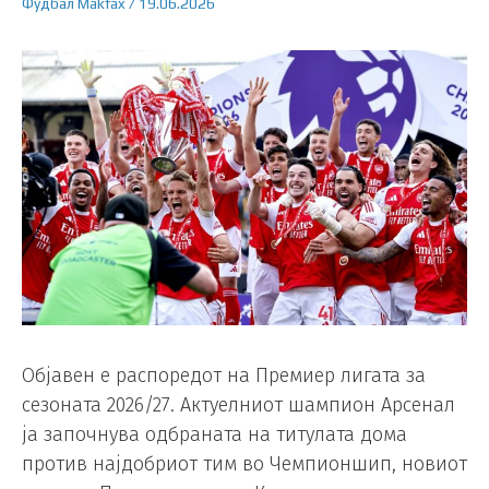
Фудбал
Makfax
/
19.06.2026
Објавен е распоредот на Премиер лигата за
сезоната 2026/27. Актуелниот шампион Арсенал
ја започнува одбраната на титулата дома
против најдобриот тим во Чемпионшип, новиот