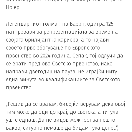
Нојер.
Легендарниот голман на Баерн, одигра 125
натпревари за репрезентацијата за време на
својата брилијантна кариера, а го најави
своето прво збогување по Европското
првенство во 2024 година. Сепак, тој одлучи да
се врати пред ова Светско првенство, иако
направи двегодишна пауза, не играјќи ниту
една минута во квалификациите за Светското
првенство.
„Решив да се вратам, бидејќи верувам дека овој
тим може да оди до крај, до светската титула
уште еднаш. Да не видов можност за нешто
вакво, сигурно немаше да бидам тука денес“,