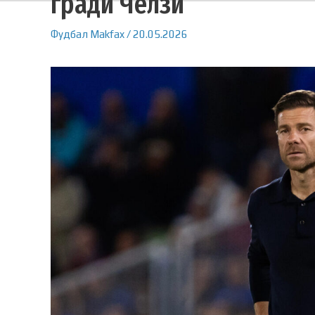
гради Челзи
Фудбал
Makfax
/
20.05.2026