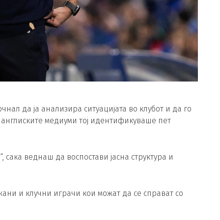
чнал да ја анализира ситуацијата во клубот и да го
д англиските медиуми тој идентификуваше пет
“, сака веднаш да воспостави јасна структура и
жани и клучни играчи кои можат да се справат со