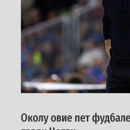
Околу овие пет фудбале