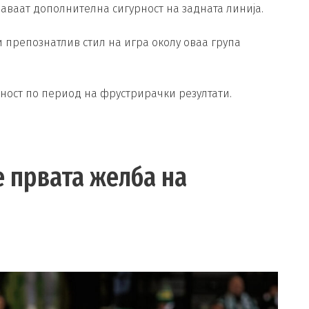
даваат дополнителна сигурност на задната линија.
 препознатлив стил на игра околу оваа група
лност по период на фрустрирачки резултати.
е првата желба на