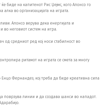
 ќе биде на капитенот Рис Џејмс, кого Алонсо го
а алка во организацијата на играта.
рливи. Алонсо верува дека енергијата и
 во неговиот систем на игра.
ач од средниот ред кој носи стабилност во
контролира ритамот на играта се смета за многу
 Енцо Фернандез, кој треба да биде креативна сила
да поврзува линии и да создава шанси во нападот.
Адарабијо.