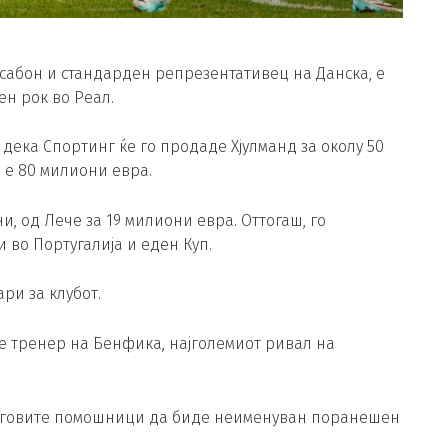
исабон и стандарден репрезентативец на Данска, е
н рок во Реал.
дека Спортинг ќе го продаде Хјулманд за околу 50
 е 80 милиони евра.
, од Лече за 19 милиони евра. Оттогаш, го
во Португалија и еден Куп.
ри за клубот.
е тренер на Бенфика, најголемиот ривал на
еговите помошници да биде неименуван поранешен