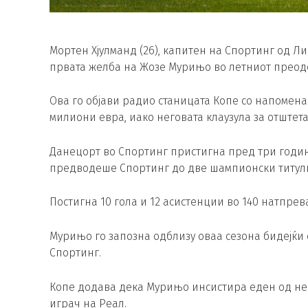
Мортен Хјулманд (26), капитен на Спортинг од Л
првата желба на Жозе Мурињо во летниот преоде
Ова го објави радио станицата Копе со напомена 
милиони евра, иако неговата клаузула за отштета
Данецорт во Спортинг пристигна пред три години
предводеше Спортинг до две шампионски титули 
Постигна 10 гола и 12 асистенции во 140 натпрева
Мурињо го запозна одблизу оваа сезона бидејќи 
Спортинг.
Копе додава дека Мурињо инсистира еден од н
играч на Реал.