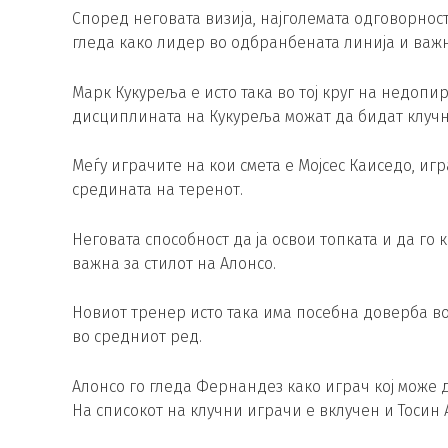
Според неговата визија, најголемата одговорност
гледа како лидер во одбранбената линија и важн
Марк Кукуреља е исто така во тој круг на недопи
дисциплината на Кукуреља можат да бидат клучни
Меѓу играчите на кои смета е Мојсес Каиседо, игр
средината на теренот.
Неговата способност да ја освои топката и да го 
важна за стилот на Алонсо.
Новиот тренер исто така има посебна доверба во
во средниот ред.
Алонсо го гледа Фернандез како играч кој може 
На списокот на клучни играчи е вклучен и Тосин 