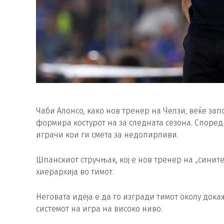
Чаби Алонсо, како нов тренер на Челзи, веќе запо
формира костурот на за следната сезона. Споре
играчи кои ги смета за недопирливи.
Шпанскиот стручњак, кој е нов тренер на „сините
хиерархија во тимот.
Неговата идеја е да го изгради тимот околу дока
системот на игра на високо ниво.