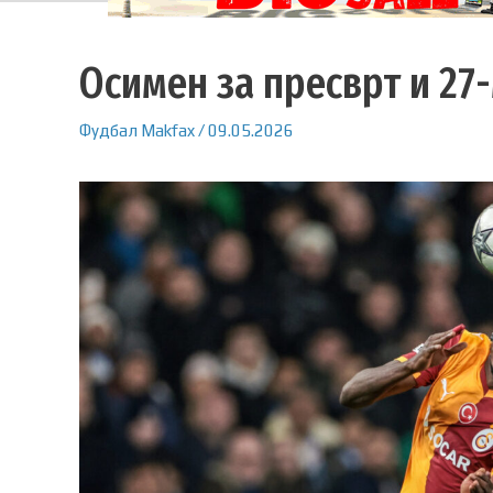
Осимен за пресврт и 27-
Фудбал
Makfax
/
09.05.2026