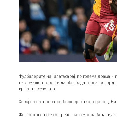
Фудбалерите на Галатасарај, по голема драма и п
на домашен терен и да обезбедат нова, рекордна
крајот на сезоната.
Херој на натпреварот беше двојниот стрелец, Н
Жолто-црвените го пречекаа тимот на Анталијаспо