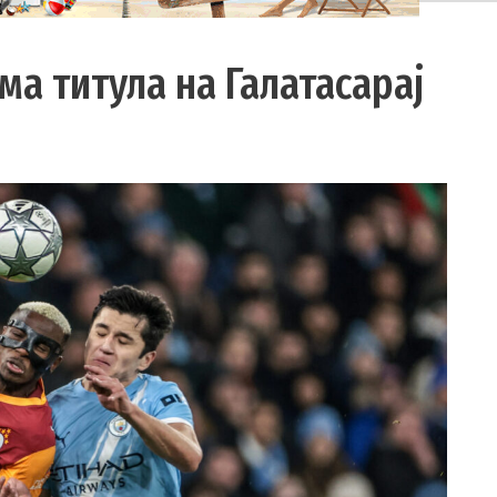
ма титула на Галатасарај