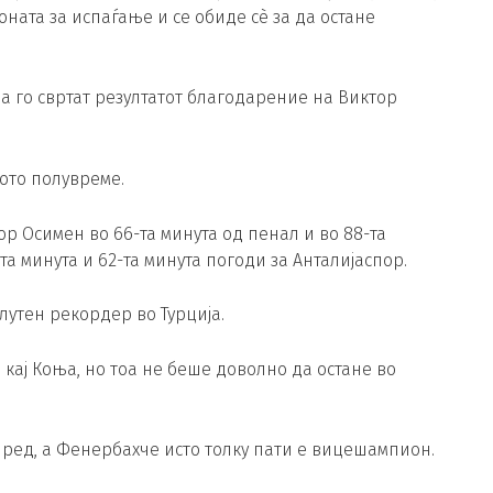
оната за испаѓање и се обиде сè за да остане
а да го свртат резултатот благодарение на Виктор
рото полувреме.
р Осимен во 66-та минута од пенал и во 88-та
-та минута и 62-та минута погоди за Анталијаспор.
олутен рекордер во Турција.
кај Коња, но тоа не беше доволно да остане во
о ред, а Фенербахче исто толку пати е вицешампион.