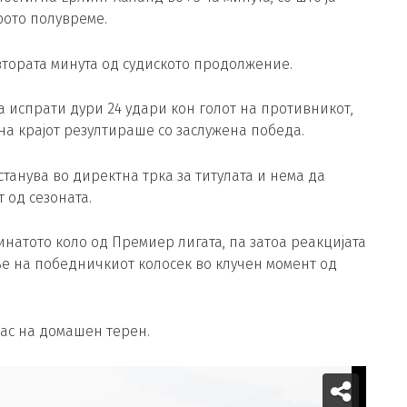
рото полувреме.
втората минута од судиското продолжение.
а испрати дури 24 удари кон голот на противникот,
 на крајот резултираше со заслужена победа.
станува во директна трка за титулата и нема да
 од сезоната.
натото коло од Премиер лигата, па затоа реакцијата
ње на победничкиот колосек во клучен момент од
лас на домашен терен.