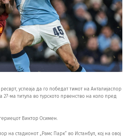
ресврт, успеаја да го победат тимот на Анталијаспор
 27-ма титула во турското првенство на коло пред
игериецот Виктор Осимен.
р на стадионот „Рамс Парк“ во Истанбул, кој на овој