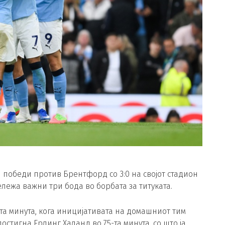
и победи против Брентфорд со 3:0 на својот стадион
ележа важни три бода во борбата за титуката.
-та минута, кога иницијативата на домашниот тим
остигна Ерлинг Халанд во 75-та минута, со што ја