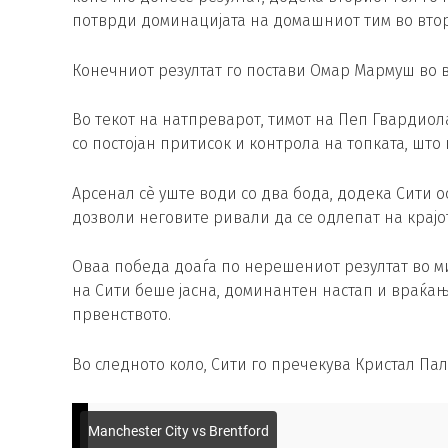
потврди доминацијата на домашниот тим во вто
Конечниот резултат го постави Омар Мармуш во 
Во текот на натпреварот, тимот на Пеп Гвардиол
со постојан притисок и контрола на топката, што
Арсенал сè уште води со два бода, додека Сити о
дозволи неговите ривали да се одлепат на крајот
Оваа победа доаѓа по нерешениот резултат во ми
на Сити беше јасна, доминантен настап и враќа
првенството.
Во следното коло, Сити го пречекува Кристал Па