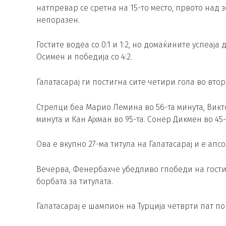
натпревар се сретна на 15-то место, првото над з
непоразен.
Гостите водеа со 0:1 и 1:2, но домаќините успеај
Осимен и победија со 4:2.
Галатасарај ги постигна сите четири гола во вто
Стрелци беа Марио Лемина во 56-та минута, Викто
минута и Кан Ајхман во 95-та. Сонер Дикмен во 45
Ова е вкупно 27-ма титула на Галатасарај и е апс
Вечерва, Фенербахче убедливо гпобеди на гости 
борбата за титулата.
Галатасарај е шампион на Турција четврти пат п