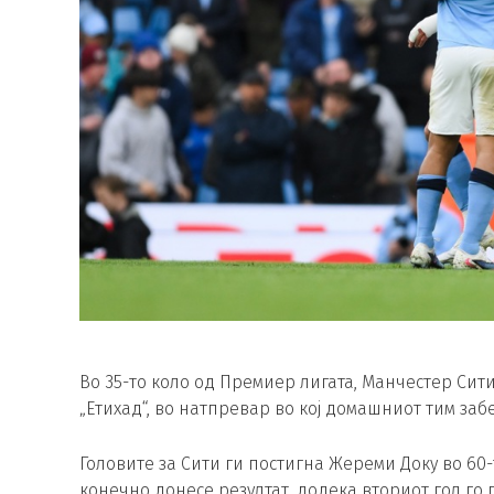
Во 35-то коло од Премиер лигата, Манчестер Сит
„Етихад“, во натпревар во кој домашниот тим заб
Головите за Сити ги постигна Жереми Доку во 60
конечно донесе резултат, додека вториот гол го п