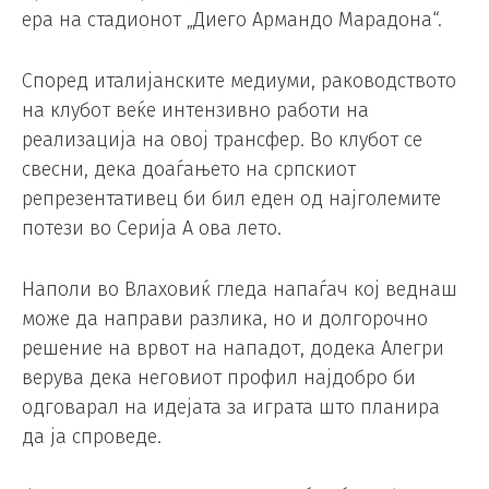
ера на стадионот „Диего Армандо Марадона“.
Според италијанските медиуми, раководството
на клубот веќе интензивно работи на
реализација на овој трансфер. Во клубот се
свесни, дека доаѓањето на српскиот
репрезентативец би бил еден од најголемите
потези во Серија А ова лето.
Наполи во Влаховиќ гледа напаѓач кој веднаш
може да направи разлика, но и долгорочно
решение на врвот на нападот, додека Алегри
верува дека неговиот профил најдобро би
одговарал на идејата за играта што планира
да ја спроведе.