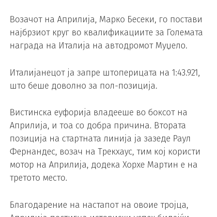
Возачот на Априлија, Марко Беcеки, го постави
најбрзиот круг во квалификациите за Големата
награда на Италија на автодромот Муџело.
Италијанецот ја запре штоперицата на 1:43.921,
што беше доволно за пол-позиција.
Вистинска еуфорија владееше во боксот на
Априлија, и тоа со добра причина. Втората
позиција на стартната линија ја зазеде Раул
Фернандес, возач на Трекхаус, тим кој користи
мотор на Априлија, додека Хорхе Мартин е на
третото место.
Благодарение на настапот на овоие тројца,