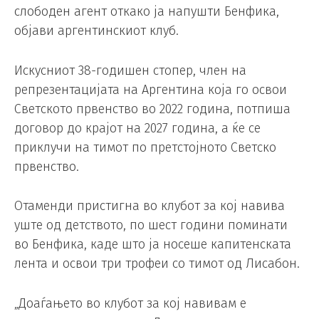
слободен агент откако ја напушти Бенфика,
објави аргентинскиот клуб.
Искусниот 38-годишен стопер, член на
репрезентацијата на Аргентина која го освои
Светското првенство во 2022 година, потпиша
договор до крајот на 2027 година, а ќе се
приклучи на тимот по претстојното Светско
првенство.
Отаменди пристигна во клубот за кој навива
уште од детството, по шест години поминати
во Бенфика, каде што ја носеше капитенската
лента и освои три трофеи со тимот од Лисабон.
„Доаѓањето во клубот за кој навивам е