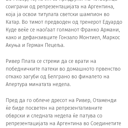
соиграчи од репрезентацијата на Аргентина,
која ја освои титулата светски шампион во
Катар. Во тимот предводен од тренерот Едуардо
Куде веќе се наоѓаат голманот Франко Армани,
како и дефанзивците Гонзало Монтиел, Маркос
Акуња и Герман Пецеља.
Ривер Плата се стреми да се врати на
победничките патеки во домашното првенство
откако загуби од Белграно во финалето на
Апертура минатата недела.
Пред да го облече дресот на Ривер, Отаменди
ќе биде посветен на репрезентативните
обврски и следната недела ќе патува со
репрезентацијата на Аргентина во Соединетите