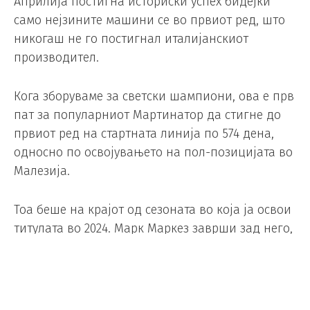
Априлија постигна историски успех бидејќи
само нејзините машини се во првиот ред, што
никогаш не го постигнал италијанскиот
производител.
Кога зборуваме за светски шампиони, ова е прв
пат за популарниот Мартинатор да стигне до
првиот ред на стартната линија по 574 дена,
односно по освојувањето на пол-позицијата во
Малезија.
Тоа беше на крајот од сезоната во која ја освои
титулата во 2024. Марк Маркез заврши зад него,
кој оствари брз круг следејќи го Педро Акоста.
Вториот ред го пополнија Фермин Алдегер
(Прамак) и Франческо Бањаја (Дукати).