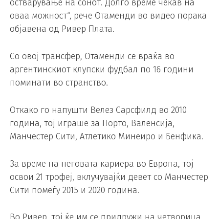
остварување на сонот. Долго време чекав на
оваа можност“, рече Отаменди во видео порака
објавена од Ривер Плата.
Со овој трансфер, Отаменди се враќа во
аргентинскиот клупски фудбал по 16 години
поминати во странство.
Откако го напушти Велез Сарсфилд во 2010
година, тој играше за Порто, Валенсија,
Манчестер Сити, Атлетико Минеиро и Бенфика.
За време на неговата кариера во Европа, тој
освои 21 трофеј, вклучувајќи девет со Манчестер
Сити помеѓу 2015 и 2020 година.
Во Ривер, тој ќе им се придружи на четворица