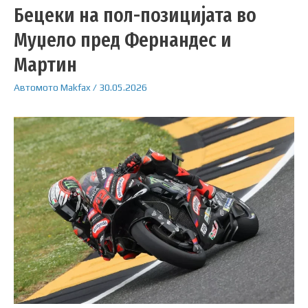
Бецеки на пол-позицијата во
Муџело пред Фернандес и
Мартин
Автомото
Makfax
/
30.05.2026