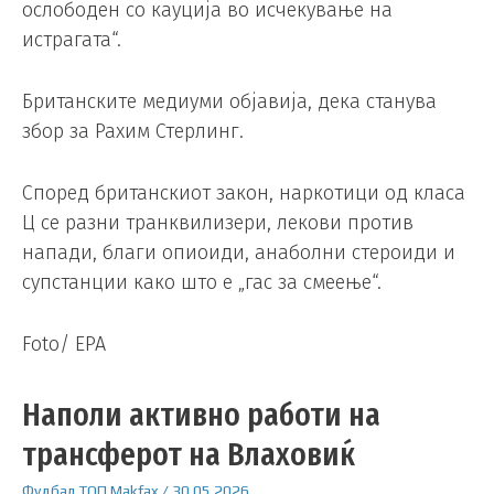
ослободен со кауција во исчекување на
истрагата“.
Британските медиуми објавија, дека станува
збор за Рахим Стерлинг.
Според британскиот закон, наркотици од класа
Ц се разни транквилизери, лекови против
напади, благи опиоиди, анаболни стероиди и
супстанции како што е „гас за смеење“.
Foto/ EPA
Наполи активно работи на
трансферот на Влаховиќ
Фудбал
ТОП
Makfax
/
30.05.2026