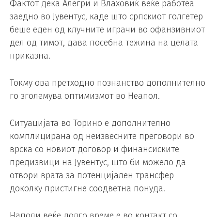
Фактот дека Алегри и Влаховиќ веќе работеа
заедно во Јувентус, каде што српскиот голгетер
беше еден од клучните играчи во офанзивниот
дел од тимот, дава посебна тежина на целата
приказна.
Токму ова претходно познанство дополнително
го зголемува оптимизмот во Неапол.
Ситуацијата во Торино е дополнително
комплицирана од неизвесните преговори во
врска со новиот договор и финансиските
предизвици на Јувентус, што би можело да
отвори врата за потенцијален трансфер
доколку пристигне соодветна понуда.
Наполи веќе долго време е во контакт со