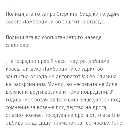
Полицијата го запре Стерлинг бидејќи го удрил
своето Ламборџини во заштитна ограда.
Полицијата во соопштението го наведе
следново:
„Непосредно пред 9 часот наутро, добивме
извештаи дека Ламборџини се удрил во
заштитна ограда на автопатот М3 во близина
на раскрсницата Минли, во несреќата не биле
вклучени други возила и нема повредени. 31-
годишниот возач од Беркшир беше уапсен под
сомнение за возење под дејство на дрога,
опасно возење, поседување дрога од класа Ц и
одбивање да даде примерок за тестирање. Тој е