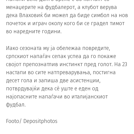
менаџерите на фудбалерот, а клубот верува
дека Влаховиќ би можел да биде симбол на нов
почеток и играч околу кого би се градел тимот
во наредните години.
Иако сезоната му ја обележаа повредите,
српскиот напаѓач сепак успеа да го покаже
својот препознатлив инстинкт пред голот. На 23
настапи во сите натпреварувања, постигна
десет гола и запиша две асистенции,
потврдувајќи дека сè уште е еден од
најопасните напаѓачи во италијанскиот
фудбал.
Footo/ Depositphotos