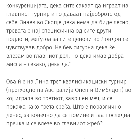
конкуренцијата, дека сите сакаат да играат на
главниот турнир и го даваат најдоброто од
себе. Знаев во Скопје дека нема да биде лесно,
тревата е нај специфична од сите други
подлоги, меѓутоа за сите денови во Лондон се
чувствував добро. Не бев сигурна дека ќе
влезам во главниот дел, но дека имав добра
мисла – секако, дека да.“
Ова ѝ е на Лина трет квалификациски турнир
(претходно на Австралија Опен и Вимблдон) во
кој играла во третиот, завршен меч, и се
покажа како трета среќа. Што е поразлично
денес, за конечно да се помине и таа последна
пречка и се влезе во главниот жреб?