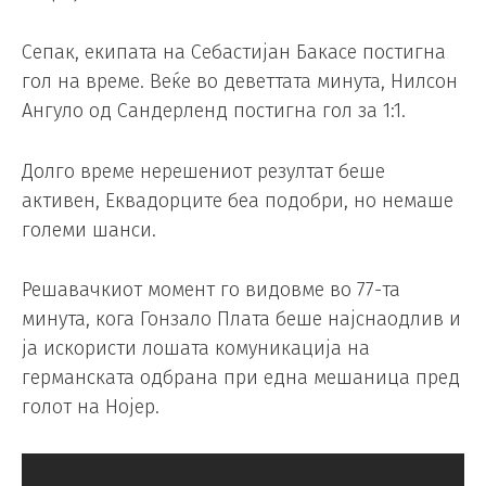
Сепак, екипата на Себастијан Бакасе постигна
гол на време. Веќе во деветтата минута, Нилсон
Ангуло од Сандерленд постигна гол за 1:1.
Долго време нерешениот резултат беше
активен, Еквадорците беа подобри, но немаше
големи шанси.
Решавачкиот момент го видовме во 77-та
минута, кога Гонзало Плата беше најснаодлив и
ја искористи лошата комуникација на
германската одбрана при една мешаница пред
голот на Нојер.