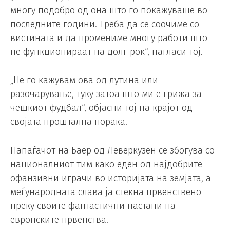
многу подобро од она што го покажуваше во
последните години. Треба да се соочиме со
вистината и да промениме многу работи што
не функционираат на долг рок“, нагласи тој.
„Не го кажувам ова од лутина или
разочарување, туку затоа што ми е грижа за
чешкиот фудбал“, објасни тој на крајот од
својата проштална порака.
Напаѓачот на Баер од Леверкузен се збогува со
националниот тим како еден од најдобрите
офанзивни играчи во историјата на земјата, а
меѓународната слава ја стекна првенствено
преку своите фантастични настапи на
европските првенства.