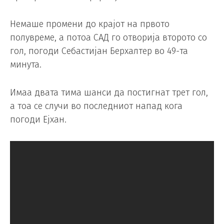
Немаше промени до крајот на првото
полувреме, а потоа САД го отворија второто со
гол, погоди Себастијан Берхалтер во 49-та
минута.
Имаа двата тима шанси да постигнат трет гол,
а тоа се случи во последниот напад кога
погоди Ејхан.