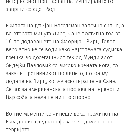
историскиот прв настап на Мундијалите го
заврши со еден бод.
Екипата на Јулијан Нагелсман започна силно, а
во втората минута Лирој Сане постигна гол за
1:0 по додавањето на Флоријан Вирц. Голот
веројатно ќе се води како најголемата судиска
грешка во досегашниот тек од Мундијалот,
бидејќи Павловиќ со високо крената нога, го
закачи противникот по лицето, потоа му
додаде на Вирц, кој му асистираше на Сане.
Сепак за американската постава на теренот и
Вар собата немаше ништо спорно.
Во тие моменти се чинеше дека преминот на
Еквадор во следната фаза е во доменот на
теоријата.