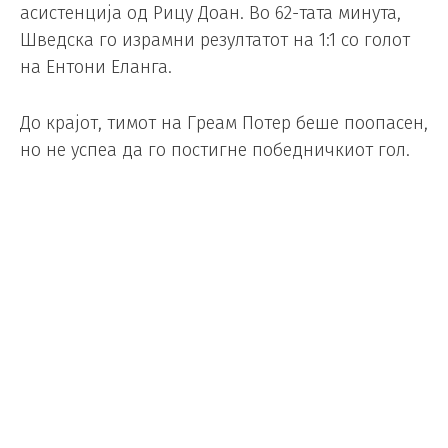
асистенција од Рицу Доан. Во 62-тата минута,
Шведска го израмни резултатот на 1:1 со голот
на Ентони Еланга.
До крајот, тимот на Греам Потер беше поопасен,
но не успеа да го постигне победничкиот гол.