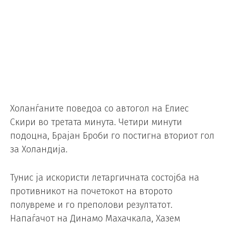
Холанѓаните поведоа со автогол на Елиес
Скири во третата минута. Четири минути
подоцна, Брајан Броби го постигна вториот гол
за Холандија.
Тунис ја искористи летаргичната состојба на
противникот на почетокот на второто
полувреме и го преполови резултатот.
Напаѓачот на Динамо Махачкала, Хазем