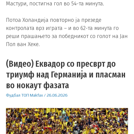
Мастури, постигна гол во 54-та минута.
Потоа Холандија повторно ја презеде
контролата врз играта – и во 62-та минута го
реши прашањето за победникот со голот на Јан
Пол ван Хеке.
(Видео) Еквадор со пресврт до
триумф над Германија и пласман
во нокаут фазата
Фудбал
ТОП
Makfax
/
26.06.2026