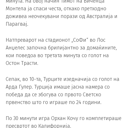
минута. На овој начин тимот на Виченца
Монтела ја спаси честа, откако претходно
доживеа неочекувани порази од Австралија и
Парагвај.
Натпреварот на стадионот „СоФи“ во Лос
Анџелес започна брилијантно за домаќините,
кои поведоа во третата минута со голот на
Остон Трасти.
Сепак, во 10-та, Турците изедначија со голот на
Арда Гулер. Турција имаше јасна намера со
победа да се збогува со првото Светско
првенство што го играше по 24 години.
По 30 минути игра Орхан Кочу го комплетираше
пресвртот во Калифорнија.