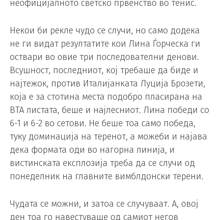
неофицијалното светско првенство во тенис.
Некои би рекле чудо се случи, но само додека
не ги видат резултатите кои Лина Ѓорческа ги
оствари во овие три последователни денови.
Всушност, последниот, кој требаше да биде и
најтежок, против Италијанката Луција Брозети,
која е за стотина места подобро пласирана на
ВТА листата, беше и најлесниот. Лина победи со
6-1 и 6-2 во сетови. Не беше тоа само победа,
туку доминација на теренот, а можеби и најава
дека формата оди во нагорна линија, и
вистинската експлозија треба да се случи од
понеделник на главните вимблдонски терени.
Чудата се можни, и затоа се случуваат. А, овој
ден тоа го навестуваше од самиот негов