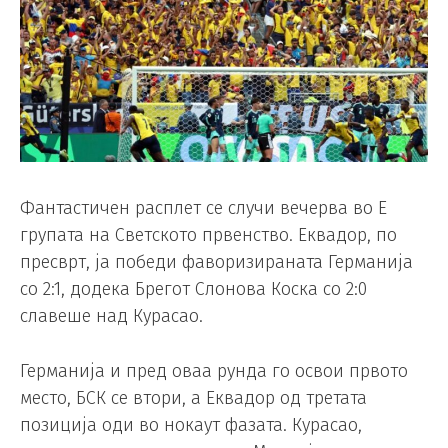
Фантастичен расплет се случи вечерва во Е
групата на Светското првенство. Еквадор, по
пресврт, ја победи фаворизираната Германија
со 2:1, додека Брегот Слонова Коска со 2:0
славеше над Курасао.
Германија и пред оваа рунда го освои првото
место, БСК се втори, а Еквадор од третата
позиција оди во нокаут фазата. Курасао,