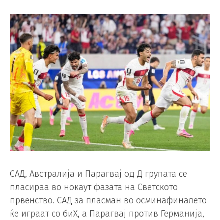
САД, Австралија и Парагвај од Д групата се
пласираа во нокаут фазата на Светското
првенство. САД за пласман во осминафиналето
ќе играат со биХ, а Парагвај против Германија,