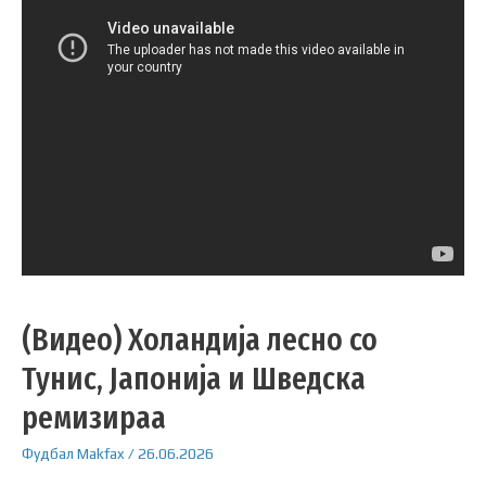
(Видео) Холандија лесно со
Тунис, Јапонија и Шведска
ремизираа
Фудбал
Makfax
/
26.06.2026