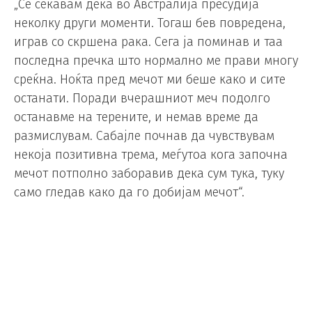
„Се сеќавам дека во Австралија пресудија
неколку други моменти. Тогаш бев повредена,
играв со скршена рака. Сега ја поминав и таа
последна пречка што нормално ме прави многу
среќна. Ноќта пред мечот ми беше како и сите
останати. Поради вчерашниот меч подолго
останавме на терените, и немав време да
размислувам. Сабајле почнав да чувствувам
некоја позитивна трема, меѓутоа кога започна
мечот потполно заборавив дека сум тука, туку
само гледав како да го добијам мечот“.