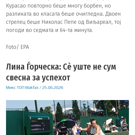
Курасао повторно беше многу борбен, но
разликата во класата беше очигледна. Двоен
стрелец беше Николас Пепе од Виљареал, тој
погоди во седмата и 64-та минута.
Foto/ EPA
Лина Ѓорческа: Сè уште не сум
свесна за успехот
Микс
ТОП
Makfax
/
25.06.2026