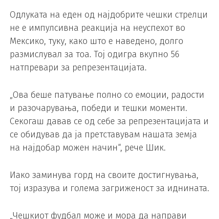
Одлуката на еден од најдобрите чешки стрелци
не е импулсивна реакција на неуспехот во
Мексико, туку, како што е наведено, долго
размислувал за тоа. Тој одигра вкупно 56
натпревари за репрезентацијата.
„Ова беше патување полно со емоции, радости
и разочарувања, победи и тешки моменти.
Секогаш давав се од себе за репрезентацијата и
се обидував да ја претставувам нашата земја
на најдобар можен начин“, рече Шик.
Иако заминува горд на своите достигнувања,
тој изразува и голема загриженост за иднината.
„Чешкиот фудбал може и мора да направи