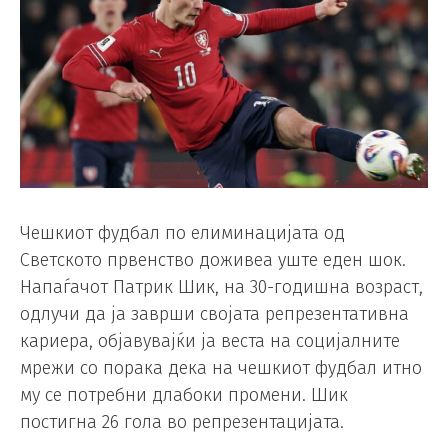
Чешкиот фудбал по елиминацијата од
Светското првенство доживеа уште еден шок.
Напаѓачот Патрик Шик, на 30-годишна возраст,
одлучи да ја заврши својата репрезентативна
кариера, објавувајќи ја веста на социјалните
мрежи со порака дека на чешкиот фудбал итно
му се потребни длабоки промени. Шик
постигна 26 гола во репрезентацијата.