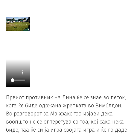
Првиот противник на Лина ќе се знае во петок,
кога ќе биде одржана жрепката во Вимблдон.
Во разговорот за Макфакс таа изјави дека
воопшто не се оптеретува со тоа, кој сака нека
биде, таа ќе си ја игра својата игра и ќе го даде