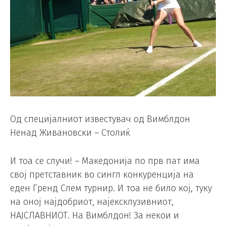
Од специјалниот известувач од Вимблдон
Ненад Живановски – Столиќ
И тоа се случи! – Македонија по прв пат има
свој претставник во сингл конкуренција на
еден Гренд Слем турнир. И тоа не било кој, туку
на оној најдобриот, најексклузивниот,
НАЈСЛАВНИОТ. На Вимблдон! За некои и