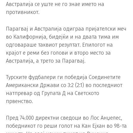
Австралија се уште не го знае името на
противникот.
Парагвај и Австралија одиграа пријателски меч
во Калифорнија, бидејќи и на двата тима им
одговараше таквиот резултат. Епилогот на
крајот е реми без голови и второ место за
Австралија, а трето за Парагвај.
Турските фудбалери ги победија Соединетите
Американски Држави со 3:2 (2:1) во последниот
натпревар од Групата Д на Светското
првенство.
Пред 74.000 директни сведоци во Лос Анџелес,
победникот го реши голот на Кан Ејхан во 98-та