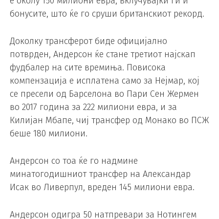
е околу 150 милиони евра, вклучувајќи ги и
бонусите, што ќе го сруши британскиот рекорд.
Доколку трансферот биде официјално
потврден, Андерсон ќе стане третиот најскап
фудбалер на сите времиња. Повисока
компензација е исплатена само за Нејмар, кој
се пресели од Барселона во Пари Сен Жермен
во 2017 година за 222 милиони евра, и за
Килијан Мбапе, чиј трансфер од Монако во ПСЖ
беше 180 милиони.
Андерсон со тоа ќе го надмине
минатогодишниот трансфер на Александар
Исак во Ливерпул, вреден 145 милиони евра.
Андерсон одигра 50 натпревари за Нотингем