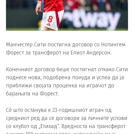
Манчестер Сити постигна договор со Нотингем
Форест за трансферот на Елиот Андерсон.
Конечниот договор беше постигнат откако Сити
поднесе нова, подобрена понуда и успеа да ја
приближи својата проценка на играчот до
барањата на Форест.
Сè што останува е 23-годишниот играч од
средниот ред да се договори за личните услови
со клубот од „Етихад“. Вредноста на трансферот