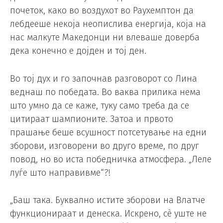
почеток, како во воздухот во Раухемптон да
лебдееше некоја неопислива енергија, која на
нас малкуте Македонци ни влеваше доверба
дека конечно е дојден и тој ден.
Во тој дух и го започнав разговорот со Лина
веднаш по победата. Во ваква прилика нема
што умно да се каже, туку само треба да се
цитираат шампионите. Затоа и првото
прашање беше всушност потсетување на едни
зборови, изговорени во друго време, по друг
повод, но во иста победничка атмосфера. „Леле
луѓе што направивме“?!
„Баш така. Буквално истите зборови на Влатче
функционираат и денеска. Искрено, сè уште не