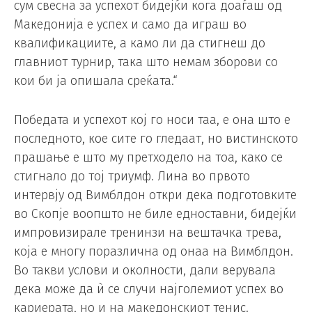
сум свесна за успехот бидејќи кога доаѓаш од
Македонија е успех и само да играш во
квалификациите, а камо ли да стигнеш до
главниот турнир, така што немам зборови со
кои би ја опишала среќата.“
Победата и успехот кој го носи таа, е она што е
последното, кое сите го гледаат, но вистинското
прашање е што му претходело на тоа, како се
стигнало до тој триумф. Лина во првото
интервју од Вимблдон откри дека подготовките
во Скопје воопшто не биле едноставни, бидејќи
импровизирале тренинзи на вештачка трева,
која е многу поразлична од онаа на Вимблдон.
Во такви услови и околности, дали верувала
дека може да ѝ се случи најголемиот успех во
кариерата, но и на македонскиот тенис.