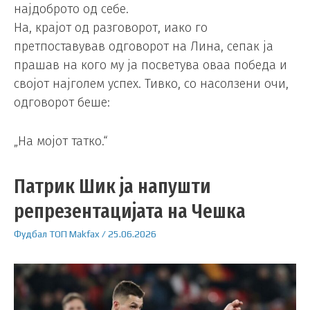
најдоброто од себе.
На, крајот од разговорот, иако го
претпоставував одговорот на Лина, сепак ја
прашав на кого му ја посветува оваа победа и
својот најголем успех. Тивко, со насолзени очи,
одговорот беше:
„На мојот татко.“
Патрик Шик ја напушти
репрезентацијата на Чешка
Фудбал
ТОП
Makfax
/
25.06.2026