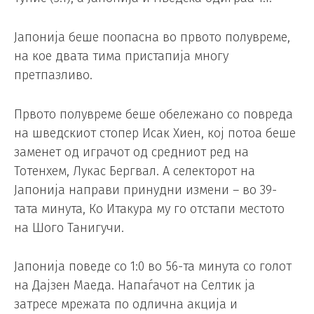
Јапонија беше поопасна во првото полувреме,
на кое двата тима пристапија многу
претпазливо.
Првото полувреме беше обележано со повреда
на шведскиот стопер Исак Хиен, кој потоа беше
заменет од играчот од средниот ред на
Тотенхем, Лукас Бергвал. А селекторот на
Јапонија направи принудни измени – во 39-
тата минута, Ко Итакура му го отстапи местото
на Шого Танигучи.
Јапонија поведе со 1:0 во 56-та минута со голот
на Дајзен Маеда. Напаѓачот на Селтик ја
затресе мрежата по одлична акција и