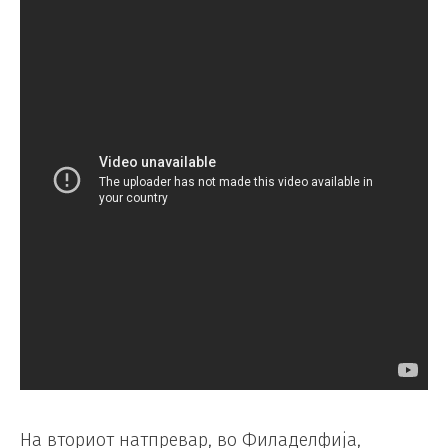
На вториот натпревар, во Филаделфија,