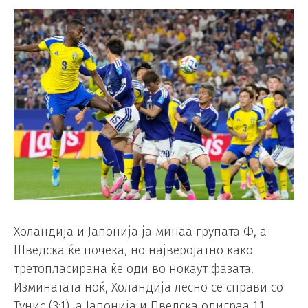
Холандија и Јапонија ја минаа групата Ф, а
Шведска ќе почека, но најверојатно како
третопласирана ќе оди во нокаут фазата.
Изминатата ноќ, Холандија лесно се справи со
Тунис (3:1), а Јапонија и Пведска одиграа 1.1.