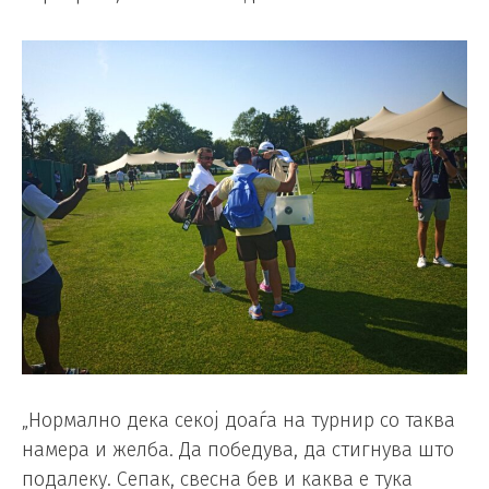
„Нормално дека секој доаѓа на турнир со таква
намера и желба. Да победува, да стигнува што
подалеку. Сепак, свесна бев и каква е тука