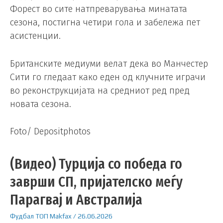
Форест во сите натпреварувања минатата
сезона, постигна четири гола и забележа пет
асистенции.
Британските медиуми велат дека во Манчестер
Сити го гледаат како еден од клучните играчи
во реконструкцијата на средниот ред пред
новата сезона.
Foto/ Depositphotos
(Видео) Турција со победа го
заврши СП, пријателско меѓу
Парагвај и Австралија
Фудбал
ТОП
Makfax
/
26.06.2026