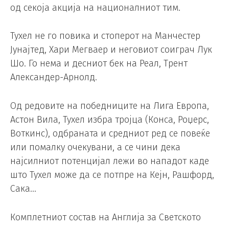
од секоја акција на националниот тим.
Тухел не го повика и стоперот на Манчестер
Јунајтед, Хари Мегваер и неговиот соиграч Лук
Шо. Го нема и десниот бек на Реал, Трент
Александер-Арнолд.
Од редовите на победниците на Лига Европа,
Астон Вила, Тухел избра тројца (Конса, Роџерс,
Воткинс), одбраната и средниот ред се повеќе
или помалку очекувани, а се чини дека
најсилниот потенцијал лежи во нападот каде
што Тухел може да се потпре на Кејн, Рашфорд,
Сака…
Комплетниот состав на Англија за Светското