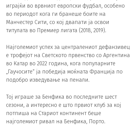
играјќи во врвниот европски фудбал, особено
во периодот кога ги бранеше боите на
Манчестер Сити, со кој двапати ја освои
титулата во Премиер лигата (2018, 2019).
Најголемиот успех за централениот дефанзивец
е трофејот на Светското првенство со Аргентина
во Катар во 2022 година, кога популарните
„Гаучосите“ ја победија моќната Франција по
подобро изведување на пенали.
Тој играше за Бенфика во последните шест
сезони, а интересно е што првиот клуб за кој
потпиша на Стариот континент беше
најголемиот ривал на Бенфика, Порто.