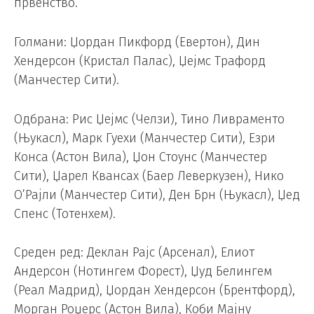
првенство.
Голмани: Џордан Пикфорд (Евертон), Дин
Хендерсон (Кристал Палас), Џејмс Трафорд
(Манчестер Сити).
Одбрана: Рис Џејмс (Челзи), Тино Ливраменто
(Њукасл), Марк Гуехи (Манчестер Сити), Езри
Конса (Астон Вила), Џон Стоунс (Манчестер
Сити), Џарел Квансах (Баер Леверкузен), Нико
О’Рајли (Манчестер Сити), Ден Брн (Њукасл), Џед
Спенс (Тотенхем).
Среден ред: Деклан Рајс (Арсенал), Елиот
Андерсон (Нотингем Форест), Џуд Белингем
(Реал Мадрид), Џордан Хендерсон (Брентфорд),
Морган Роџерс (Астон Вила), Коби Мајну