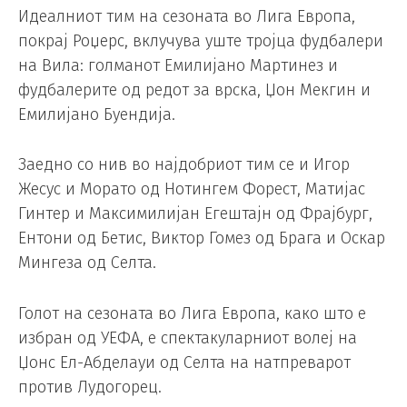
Идеалниот тим на сезоната во Лига Европа,
покрај Роџерс, вклучува уште тројца фудбалери
на Вила: голманот Емилијано Мартинез и
фудбалерите од редот за врска, Џон Мекгин и
Емилијано Буендија.
Заедно со нив во најдобриот тим се и Игор
Жесус и Морато од Нотингем Форест, Матијас
Гинтер и Максимилијан Егештајн од Фрајбург,
Ентони од Бетис, Виктор Гомез од Брага и Оскар
Мингеза од Селта.
Голот на сезоната во Лига Европа, како што е
избран од УЕФА, е спектакуларниот волеј на
Џонс Ел-Абделауи од Селта на натпреварот
против Лудогорец.