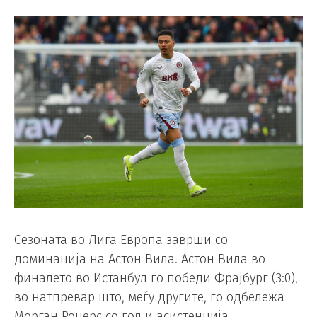
Сезоната во Лига Европа заврши со
доминација на Астон Вила. Астон Вила во
финалето во Истанбул го победи Фрајбург (3:0),
во натпревар што, меѓу другите, го одбележа
Морган Роџерс со гол и асистенција.