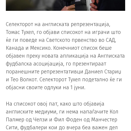
Селекторот на англиската репрезентација,
Томас Тухел, го објави списокот на играчи што
ќе ги поведе на Светското првенство во САД,
Канада и Мексико. Конечниот список беше
објавен преку новата апликација на Англиската
фудбалска асоцијација, го презентираат
поранешните репрезентативци Даниел Стариџ
и Тео Волкот. Селекторот Тухел подетално ќе ги
објасни своите одлуки на 1 јуни.
На списокот овој пат, како што објавија
англиските медиуми, ги нема напаѓачите Кол
Палмер од Челзи и Фил Фоден од Манчестер
Сити, фудбалери кои до вчера беа важен дел