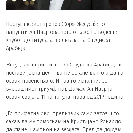
Португалскиот тренер Жорж Жесус ќе го
напушти Ал Наср ова лето откако го водеше
клубот до титулата во лигата на Саудиска
Арабија.
Жесус, кога пристигна во Саудиска Арабија, си
постави јасна цел – да не остане долго и да го
освои првенството. И тоа го исполни. Со
вчерашниот триумф над Дамак, Ал Наср ја
освои својата 11-та титула, прва од 2019 година.
„Го прифатив овој предизвик само затоа што
сакав да му помогнам на Кристијано Роналдо
да стане шампион на земјата. Пред да дојдам,