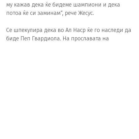
му кажав дека ќе бидеме шампиони и дека
потоа ќе си заминам“, рече Жесус.
Се шпекулира дека во Ал Наср ќе го наследи да
биде Пеп Гвардиола. На прославата на
титулата, Жесус беше прашан дали тоа го прави
горд.
„Не. Тој е некој што треба да биде горд што
доаѓа на моето место, а не јас“, јасно и гласно
кажа искусниот португалски тренер.
Foto/ Depositphotos
Спалети подготвен да го напушти
Јувентус