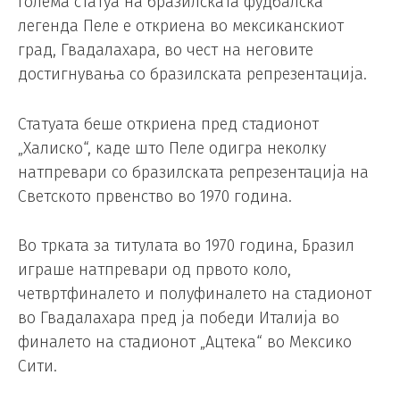
Голема статуа на бразилската фудбалска
легенда Пеле е откриена во мексиканскиот
град, Гвадалахара, во чест на неговите
достигнувања со бразилската репрезентација.
Статуата беше откриена пред стадионот
„Халиско“, каде што Пеле одигра неколку
натпревари со бразилската репрезентација на
Светското првенство во 1970 година.
Во трката за титулата во 1970 година, Бразил
играше натпревари од првото коло,
четвртфиналето и полуфиналето на стадионот
во Гвадалахара пред ја победи Италија во
финалето на стадионот „Ацтека“ во Мексико
Сити.