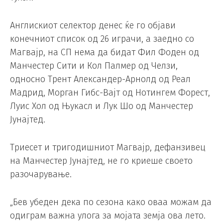
Англискиот селектор денес ќе го објави
конечниот список од 26 играчи, а заедно со
Магвајр, на СП нема да бидат Фил Фоден од
Манчестер Сити и Кол Палмер од Челзи,
односно Трент Александер-Арнолд од Реал
Мадрид, Морган Гибс-Вајт од Нотингем Форест,
Луис Хол од Њукасл и Лук Шо од Манчестер
Јунајтед.
Триесет и тригодишниот Магвајр, дефанзивец
на Манчестер Јунајтед, не го криеше своето
разочарување.
„Бев убеден дека по сезона како оваа можам да
одиграм важна улога за мојата земја ова лето.