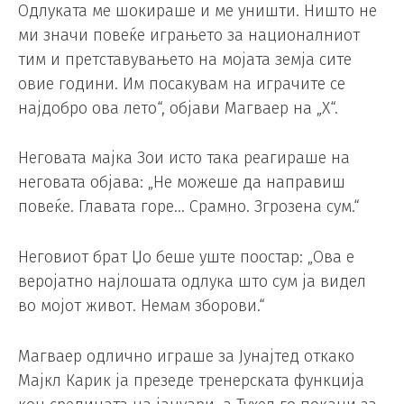
Одлуката ме шокираше и ме уништи. Ништо не
ми значи повеќе играњето за националниот
тим и претставувањето на мојата земја сите
овие години. Им посакувам на играчите се
најдобро ова лето“, објави Магваер на „X“.
Неговата мајка Зои исто така реагираше на
неговата објава: „Не можеше да направиш
повеќе. Главата горе… Срамно. Згрозена сум.“
Неговиот брат Џо беше уште поостар: „Ова е
веројатно најлошата одлука што сум ја видел
во мојот живот. Немам зборови.“
Магваер одлично играше за Јунајтед откако
Мајкл Карик ја презеде тренерската функција