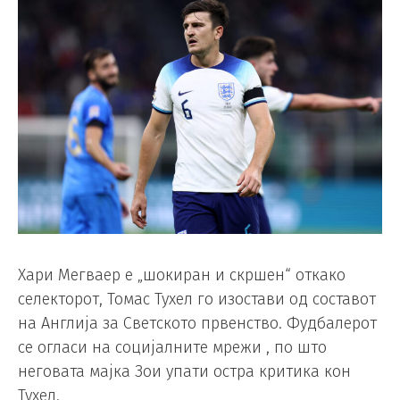
Хари Мегваер е „шокиран и скршен“ откако
селекторот, Томас Тухел го изостави од составот
на Англија за Светското првенство. Фудбалерот
се огласи на социјалните мрежи , по што
неговата мајка Зои упати остра критика кон
Тухел.