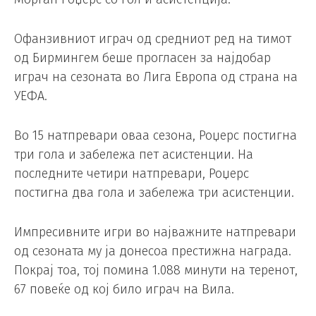
Офанзивниот играч од средниот ред на тимот
од Бирмингем беше прогласен за најдобар
играч на сезоната во Лига Европа од страна на
УЕФА.
Во 15 натпревари оваа сезона, Роџерс постигна
три гола и забележа пет асистенции. На
последните четири натпревари, Роџерс
постигна два гола и забележа три асистенции.
Импресивните игри во најважните натпревари
од сезоната му ја донесоа престижна награда.
Покрај тоа, тој помина 1.088 минути на теренот,
67 повеќе од кој било играч на Вила.