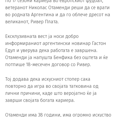
По 17 сезони кариера во европскиот фудбал,
ветеранот Николас Отаменди реши да се врати
во родната Аргентина и да го облече дресот на
великанот, Ривер Плата.
Ексклузивната вест ја носи добро
информираниот аргентински новинар Гастон
Едул и уверува дека работата е завршена.
Отаменди ја напушта Бенфика без оштета и ќе
потпише 18-месечен договор со Ривер.
Тој додава дека искусниот стопер сака
повторно да игра во својата татковина од
лични причини, каде што веројатно ќе ја
заврши својата богата кариера.
Отаменди има 38 години, има огромно искуство