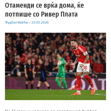
Отаменди се врќа дома, ќе
потпише со Ривер Плата
Фудбал
Makfax
/
22.05.2026