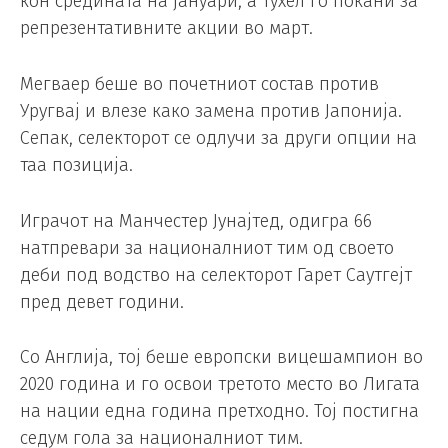
кон средината на јануари, а Тухел го покани за
репрезентативните акции во март.
Мегваер беше во почетниот состав против
Уругвај и влезе како замена против Јапонија.
Сепак, селекторот се одлучи за други опции на
таа позиција.
Играчот на Манчестер Јунајтед, одигра 66
натпревари за националниот тим од своето
деби под водство на селекторот Гарет Саутгејт
пред девет години.
Со Англија, тој беше европски вицешампион во
2020 година и го освои третото место во Лигата
на нации една година претходно. Тој постигна
седум гола за националниот тим.