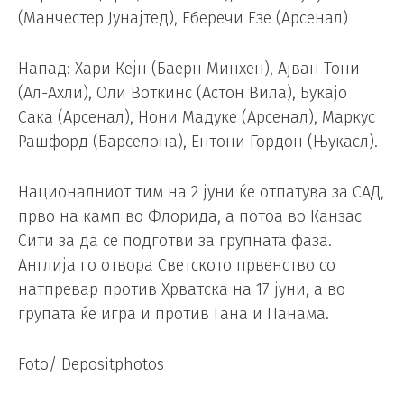
(Манчестер Јунајтед), Еберечи Езе (Арсенал)
Напад: Хари Кејн (Баерн Минхен), Ајван Тони
(Ал-Ахли), Оли Воткинс (Астон Вила), Букајо
Сака (Арсенал), Нони Мадуке (Арсенал), Маркус
Рашфорд (Барселона), Ентони Гордон (Њукасл).
Националниот тим на 2 јуни ќе отпатува за САД,
прво на камп во Флорида, а потоа во Канзас
Сити за да се подготви за групната фаза.
Англија го отвора Светското првенство со
натпревар против Хрватска на 17 јуни, а во
групата ќе игра и против Гана и Панама.
Foto/ Depositphotos