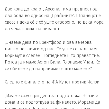
Две кола до крајот, Арсенал има предност од
два бода во однос на „Граѓаните“. Шпанецот е
свесен дека сè е сè уште отворено, но дека мора
да чекаат кикс на ривалот.
„Знаеме дека по Брентфорд и ова вечерва
ништо не зависи од нас. Сè уште се надеваме.
Борнмут е следен. Погледнете што прават тие.
Потоа ја имаме Астон Вила. Го знаеме Унаи. Ќе
се обидеме да направиме сè што можеме.“
Следно е финалето на ФА Купот против Челзи.
„Имаме само три дена за подготовка. Челзи е
дома и се подготвува за финалето. Мораме да
патуваме во Лондон, а тие секако се таму,