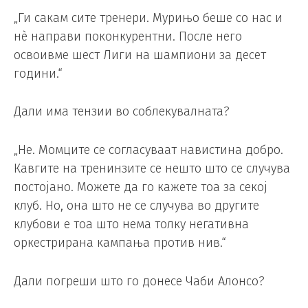
„Ги сакам сите тренери. Мурињо беше со нас и
нè направи поконкурентни. После него
освоивме шест Лиги на шампиони за десет
години.“
Дали има тензии во соблекувалната?
„Не. Момците се согласуваат навистина добро.
Кавгите на тренинзите се нешто што се случува
постојано. Можете да го кажете тоа за секој
клуб. Но, она што не се случува во другите
клубови е тоа што нема толку негативна
оркестрирана кампања против нив.“
Дали погреши што го донесе Чаби Алонсо?