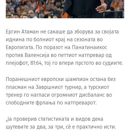
Ергин Атаман не сакаше да зборува за својата
иднина по болниот крај на сезоната во
Евролигата. По поразот на Панатинаикос
против Валенсија во петтиот натпревар од
плејофот, 81:64, тој го впери прстото во судиите.
Поранешниот европски шампион остана без
пласман на Завршниот турнир, а турскиот
тренер го нагласи огромниот дисбаланс во
слободните фрлања по натпреварот.
„Ја проверив статистиката и видов дека
шутевите за два, за три, сè е практично исти.