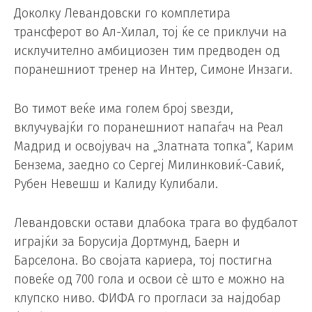
Доколку Левандовски го комплетира
трансферот во Ал-Хилал, тој ќе се приклучи на
исклучително амбициозен тим предводен од
поранешниот тренер на Интер, Симоне Инзаги.
Во тимот веќе има голем број ѕвезди,
вклучувајќи го поранешниот напаѓач на Реал
Мадрид и освојувач на „Златната топка“, Карим
Бензема, заедно со Сергеј Милинковиќ-Савиќ,
Рубен Невешш и Калиду Кулибали.
Левандовски остави длабока трага во фудбалот
играјќи за Борусија Дортмунд, Баерн и
Барселона. Во својата кариера, тој постигна
повеќе од 700 гола и освои сè што е можно на
клупско ниво. ФИФА го прогласи за најдобар