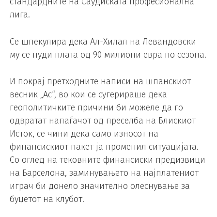
стандардните на Саудиската професионална
лига.
Се шпекулира дека Ал-Хилал на Левандовски
му се нуди плата од 90 милиони евра по сезона.
И покрај претходните написи на шпанскиот
весник „Ас“, во кои се сугерираше дека
геополитичките причини би можеле да го
одвратат напаѓачот од преселба на Блискиот
Исток, се чини дека само износот на
финансискиот пакет ја променил ситуацијата.
Со оглед на тековните финансиски предизвици
на Барселона, заминувањето на најплатениот
играч би донело значително олеснување за
буџетот на клубот.