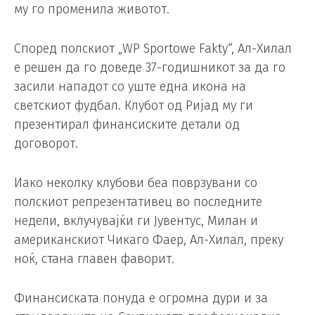
му го променила животот.
Според полскиот „WP Sportowe Fakty“, Ал-Хилал
е решен да го доведе 37-годишникот за да го
засили нападот со уште една икона на
светскиот фудбал. Клубот од Ријад му ги
презентирал финансиските детали од
договорот.
Иако неколку клубови беа поврзувани со
полскиот репрезентативец во последните
недели, вклучувајќи ги Јувентус, Милан и
американскиот Чикаго Фаер, Ал-Хилал, преку
ноќ, стана главен фаворит.
Финансиската понуда е огромна дури и за