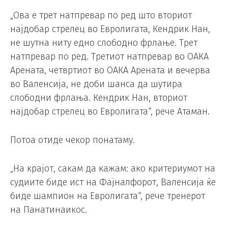
„Ова е трет натпревар по ред што вториот
најдобар стрелец во Евролигата, Кендрик Нан,
не шутна ниту едно слободно фрлање. Трет
натпревар по ред. Третиот натпревар во ОАКА
Арената, четвртиот во ОАКА Арената и вечерва
во Валенсија, не доби шанса да шутира
слободни фрлања. Кендрик Нан, вториот
најдобар стрелец во Евролигата“, рече Атаман.
Потоа отиде чекор понатаму.
„На крајот, сакам да кажам: ако критериумот на
судиите биде ист на Фајналфорот, Валенсија ќе
биде шампион на Евролигата“, рече тренерот
на Панатинаикос.