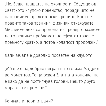
„Не. Беше прашање на околности. Сè дојде од
Светското клупско првенство, поради што не
направивме предсезонски тренинг. Кога не
правите таков тренинг, физички откажувате.
Мислевме дека со промена на тренерот можеме
да го решиме проблемот, но ефектот траеше
премногу кратко, а потоа колапсот продолжи.“
Дали Мбапе е доволно посветен на клубот?
„Мбапе е најдобриот играч што го има Мадрид
во моментов. Тој ја освои Златната копачка, не
е како да не постигнува голови. Нешто друго
мора да се промени.“
Ќе има ли нови играчи?