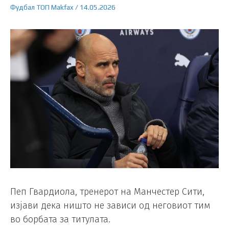
Фудбал
ТОП
Makfax
/
14.05.2026
Пеп Гвардиола, тренерот на Манчестер Сити,
изјави дека ништо не зависи од неговиот тим
во борбата за титулата.