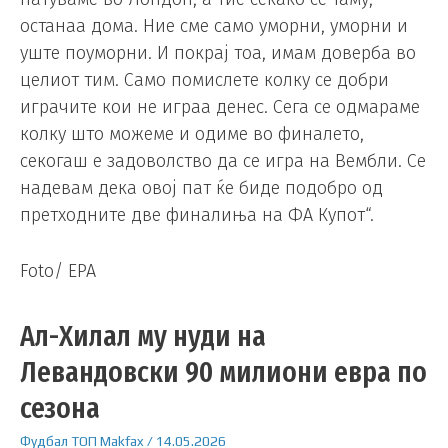
останаа дома. Ние сме само уморни, уморни и
уште поуморни. И покрај тоа, имам доверба во
целиот тим. Само помислете колку се добри
играчите кои не играа денес. Сега се одмараме
колку што можеме и одиме во финалето,
секогаш е задоволство да се игра на Вембли. Се
надевам дека овој пат ќе биде подобро од
претходните две финалиња на ФА Купот“.
Foto/ EPA
Ал-Хилал му нуди на
Левандовски 90 милиони евра по
сезона
Фудбал
ТОП
Makfax
/
14.05.2026