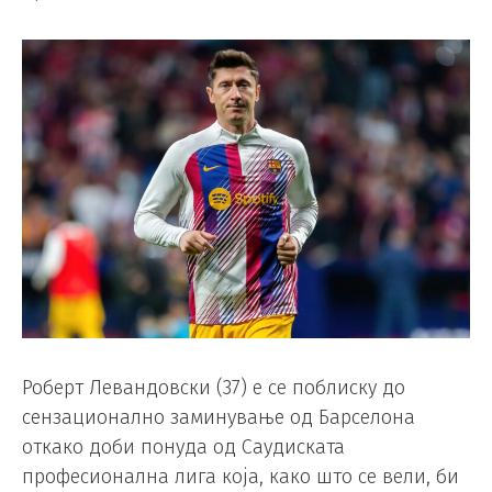
Роберт Левандовски (37) е се поблиску до
сензационално заминување од Барселона
откако доби понуда од Саудиската
професионална лига која, како што се вели, би