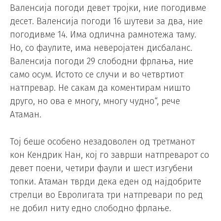
Валенсија погоди девет тројки, ние погодивме
десет. Валенсија погоди 16 шутеви за два, ние
погодивме 14. Има одлична рамнотежа таму.
Но, со фаулите, има неверојатен дисбаланс.
Валенсија погоди 29 слободни фрлања, ние
само осум. Истото се случи и во четвртиот
натпревар. Не сакам да коментирам ништо
друго, но ова е многу, многу чудно“, рече
Атаман.
Тој беше особено незадоволен од третманот
кон Кендрик Нан, кој го заврши натпреварот со
девет поени, четири фаули и шест изгубени
топки. Атаман тврди дека еден од најдобрите
стрелци во Евролигата три натпревари по ред
не добил ниту едно слободно фрлање.