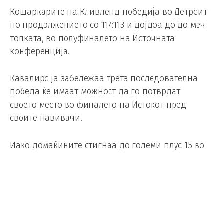
Кошаркарите на Кливленд победија во Детроит
по продолжението со 117:113 и дојдоа до до меч
топката, во полуфиналето на Источната
конференција.
Кавалирс ја забележаа трета последователна
победа ќе имаат можност да го потврдат
своето место во финалето на Истокот пред
своите навивачи.
Иако домаќините стигнаа до големи плус 15 во
средината на втората четвртина, тимот од
Охајо успеа да ја преполови таа негатива до
полувремето. Потоа поведоа благодарение на
одлични 15 минути игра, но првопласираниот
тим во Источната конференција влезе во