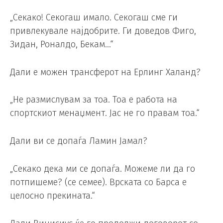
„Секако! Секогаш имало. Секогаш сме ги
привлекувале најдобрите. Ги доведов Фиго,
Зидан, Роналдо, Бекам…“
Дали е можен трансферот на Ерлинг Халанд?
„Не размислувам за тоа. Тоа е работа на
спортскиот менаџмент. Јас не го правам тоа.“
Дали ви се допаѓа Ламин Јамал?
„Секако дека ми се допаѓа. Можеме ли да го
потпишеме? (се семее). Врската со Барса е
целосно прекината.“