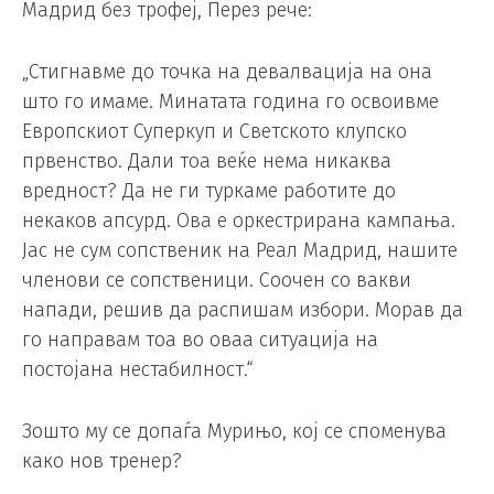
Мадрид без трофеј, Перез рече:
„Стигнавме до точка на девалвација на она
што го имаме. Минатата година го освоивме
Европскиот Суперкуп и Светското клупско
првенство. Дали тоа веќе нема никаква
вредност? Да не ги туркаме работите до
некаков апсурд. Ова е оркестрирана кампања.
Јас не сум сопственик на Реал Мадрид, нашите
членови се сопственици. Соочен со вакви
напади, решив да распишам избори. Морав да
го направам тоа во оваа ситуација на
постојана нестабилност.“
Зошто му се допаѓа Мурињо, кој се споменува
како нов тренер?