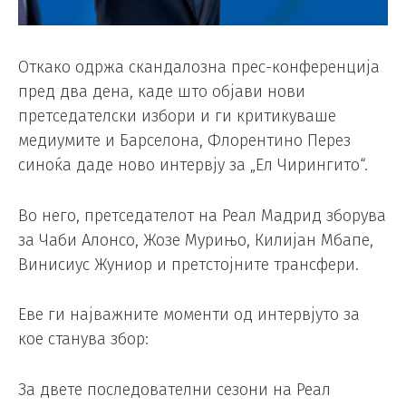
Откако одржа скандалозна прес-конференција
пред два дена, каде што објави нови
претседателски избори и ги критикуваше
медиумите и Барселона, Флорентино Перез
синоќа даде ново интервју за „Ел Чирингито“.
Во него, претседателот на Реал Мадрид зборува
за Чаби Алонсо, Жозе Мурињо, Килијан Мбапе,
Винисиус Жуниор и претстојните трансфери.
Еве ги најважните моменти од интервјуто за
кое станува збор:
За двете последователни сезони на Реал