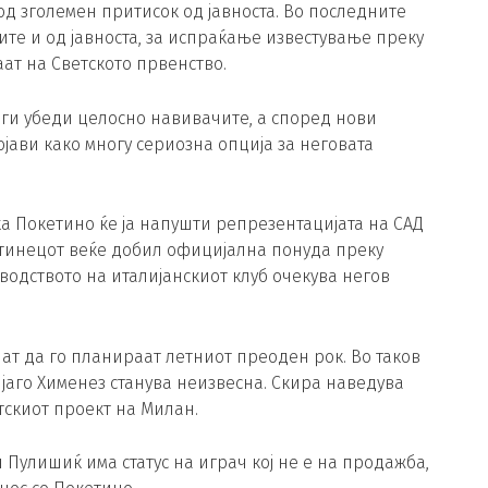
д зголемен притисок од јавноста. Во последните
чите и од јавноста, за испраќање известување преку
ат на Светското првенство.
 ги убеди целосно навивачите, а според нови
јави како многу сериозна опција за неговата
ка Покетино ќе ја напушти репрезентацијата на САД
нтинецот веќе добил официјална понуда преку
водството на италијанскиот клуб очекува негов
нат да го планираат летниот преоден рок. Во таков
јаго Хименез станува неизвесна. Скира наведува
тскиот проект на Милан.
 Пулишиќ има статус на играч кој не е на продажба,