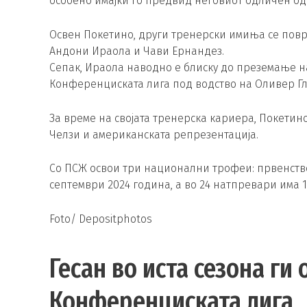
особено имајќи го предвид неговиот одличен од
Освен Покетино, други тренерски имиња се поврзу
Андони Ираола и Чави Ернандез.
Сепак, Ираола наводно е блиску до преземање на
Конференциската лига под водство на Оливер Гл
За време на својата тренерска кариера, Покетино
Челзи и американската репрезентација.
Со ПСЖ освои три национални трофеи: првенството
септември 2024 година, а во 24 натпревари има 
Foto/ Depositphotos
Гесан во иста сезона ги
Конференциската лига