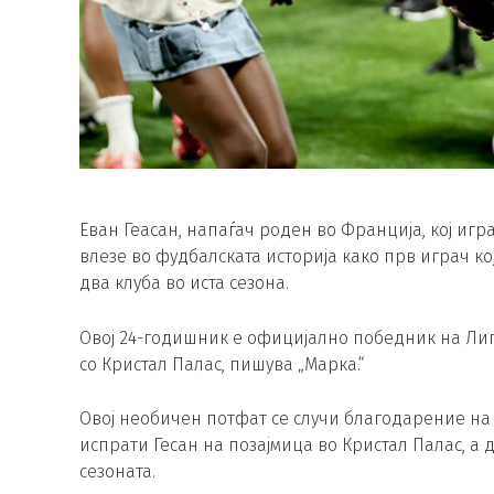
Еван Геасан, напаѓач роден во Франција, кој игр
влезе во фудбалската историја како прв играч к
два клуба во иста сезона.
Овој 24-годишник е официјално победник на Лиг
со Кристал Палас, пишува „Марка.“
Овој необичен потфат се случи благодарение на 
испрати Гесан на позајмица во Кристал Палас, а д
сезоната.