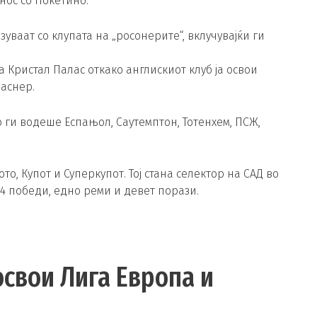
нос со Покетино.
ваат со клупата на „росонерите“, вклучувајќи ги
 Кристал Палас откако англискиот клуб ја освои
аснер.
 ги водеше Еспањол, Саутемптон, Тотенхем, ПСЖ,
, Купот и Суперкупот. Тој стана селектор на САД во
14 победи, едно реми и девет порази.
 освои Лига Европа и