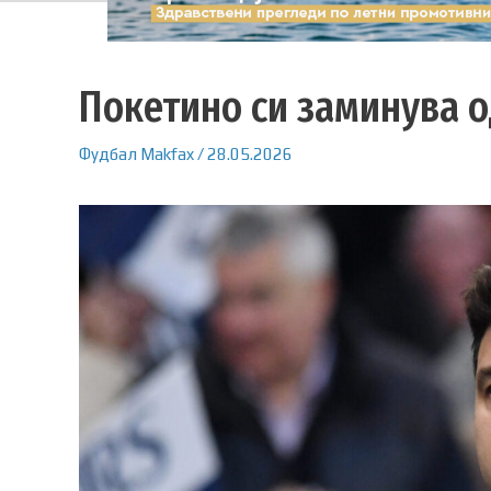
Покетино си заминува о
Фудбал
Makfax
/
28.05.2026