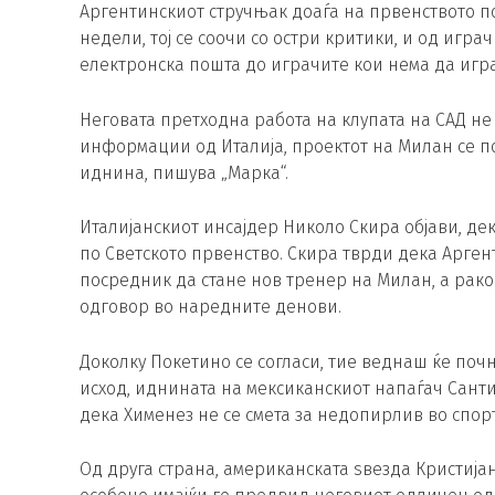
Аргентинскиот стручњак доаѓа на првенството по
недели, тој се соочи со остри критики, и од игра
електронска пошта до играчите кои нема да игра
Неговата претходна работа на клупата на САД не
информации од Италија, проектот на Милан се по
иднина, пишува „Марка“.
Италијанскиот инсајдер Николо Скира објави, де
по Светското првенство. Скира тврди дека Арге
посредник да стане нов тренер на Милан, а рако
одговор во наредните денови.
Доколку Покетино се согласи, тие веднаш ќе поч
исход, иднината на мексиканскиот напаѓач Санти
дека Хименез не се смета за недопирлив во спор
Од друга страна, американската ѕвезда Кристијан