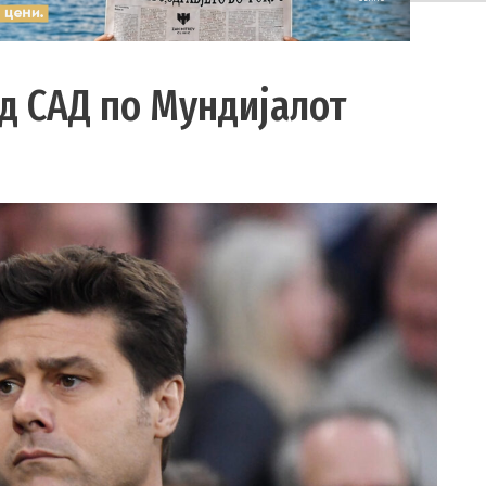
д САД по Мундијалот