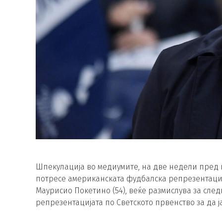
Шпекулација во медиумите, на две недели пред п
потресе американската фудбалска репрезентација
Маурисио Покетино (54), веќе размислува за сле
репрезентацијата по Светското првенство за да ј