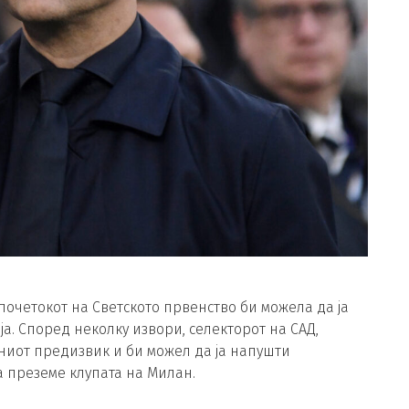
очетокот на Светското првенство би можела да ја
. Според неколку извори, селекторот на САД,
дниот предизвик и би можел да ја напушти
а преземе клупата на Милан.