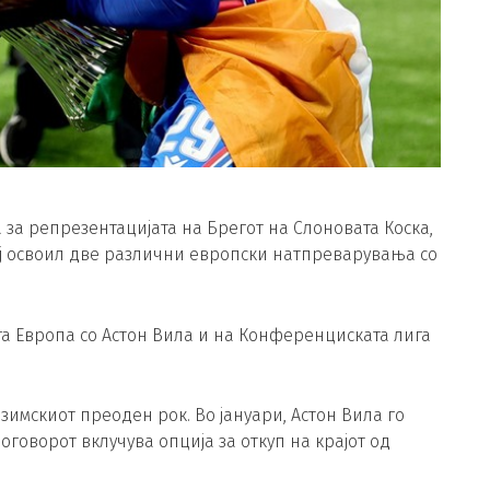
а за репрезентацијата на Брегот на Слоновата Коска,
ој освоил две различни европски натпреварувања со
а Европа со Астон Вила и на Конференциската лига
зимскиот преоден рок. Во јануари, Астон Вила го
оговорот вклучува опција за откуп на крајот од