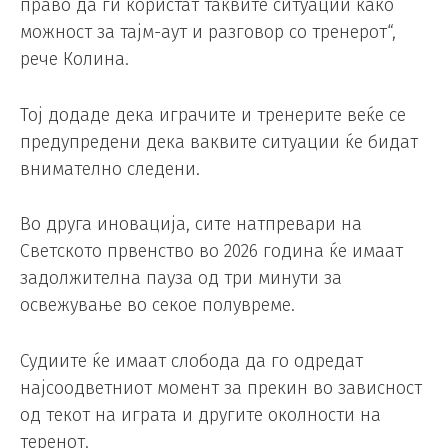
право да ги користат таквите ситуации како
можност за тајм-аут и разговор со тренерот“,
рече Колина.
Тој додаде дека играчите и тренерите веќе се
предупредени дека ваквите ситуации ќе бидат
внимателно следени.
Во друга иновација, сите натпревари на
Светското првенство во 2026 година ќе имаат
задолжителна пауза од три минути за
освежување во секое полувреме.
Судиите ќе имаат слобода да го одредат
најсоодветниот момент за прекин во зависност
од текот на играта и другите околности на
теренот.