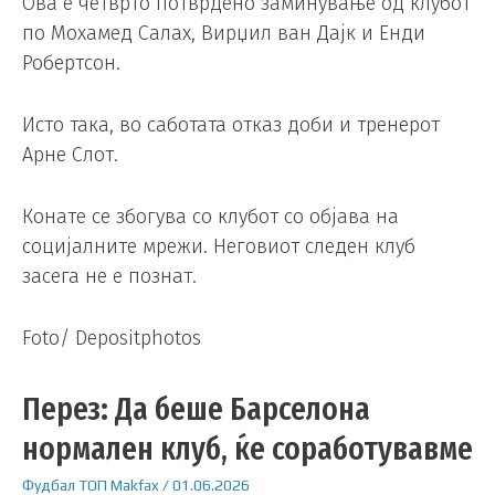
Ова е четврто потврдено заминување од клубот
по Мохамед Салах, Вирџил ван Дајк и Енди
Робертсон.
Исто така, во саботата отказ доби и тренерот
Арне Слот.
Конате се збогува со клубот со објава на
социјалните мрежи. Неговиот следен клуб
засега не е познат.
Foto/ Depositphotos
Перез: Да беше Барселона
нормален клуб, ќе соработувавме
Фудбал
ТОП
Makfax
/
01.06.2026