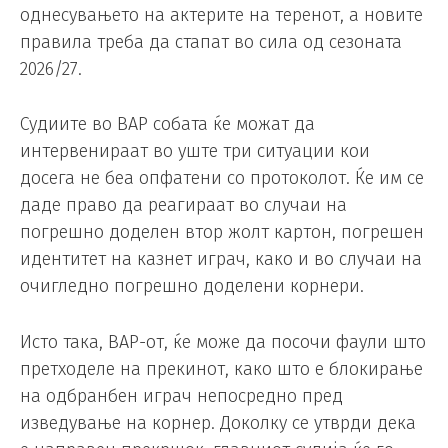
однесувањето на актерите на теренот, а новите
правила треба да стапат во сила од сезоната
2026/27.
Судиите во ВАР собата ќе можат да
интервенираат во уште три ситуации кои
досега не беа опфатени со протоколот. Ќе им се
даде право да реагираат во случаи на
погрешно доделен втор жолт картон, погрешен
идентитет на казнет играч, како и во случаи на
очигледно погрешно доделени корнери.
Исто така, ВАР-от, ќе може да посочи фаули што
претходеле на прекинот, како што е блокирање
на одбранбен играч непосредно пред
изведување на корнер. Доколку се утврди дека