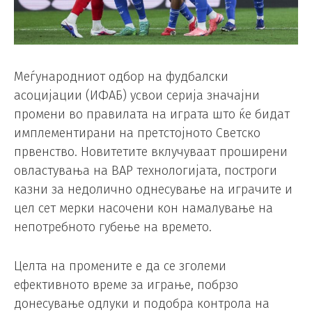
Меѓународниот одбор на фудбалски
асоцијации (ИФАБ) усвои серија значајни
промени во правилата на играта што ќе бидат
имплементирани на претстојното Светско
првенство. Новитетите вклучуваат проширени
овластувања на ВАР технологијата, построги
казни за недолично однесување на играчите и
цел сет мерки насочени кон намалување на
непотребното губење на времето.
Целта на промените е да се зголеми
ефективното време за играње, побрзо
донесување одлуки и подобра контрола на