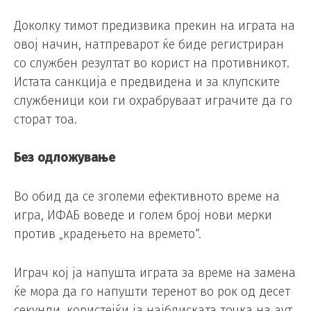
Доколку тимот предизвика прекин на играта на
овој начин, натпреварот ќе биде регистриран
со службен резултат во корист на противникот.
Истата санкција е предвидена и за клупските
службеници кои ги охрабруваат играчите да го
сторат тоа.
Без одложување
Во обид да се зголеми ефективното време на
игра, ИФАБ воведе и голем број нови мерки
против „крадењето на времето“.
Играч кој ја напушта играта за време на замена
ќе мора да го напушти теренот во рок од десет
секунди, користејќи ја најблиската точка на аут