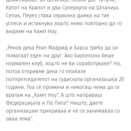
Купот на Кралот и два Суперкупа на Шпанија.
Сепак, Перез става сериозна дамка на тие
успеси и истакнува зошто нема повторно да го
видиме на Камп Ноу.
„Реков дека Реал Мадрид и Барса треба да си
помагаат еден на друг. Ако Барселона беше
нормален клуб, зошто не би соработувале? Но,
потоа откривме дека го плаќале
потпретседателот на судиската организација 20
години. Тоа сè промени и никогаш нема да се
вратам на „Камп Ноу“. А што направија
Федерацијата и Ла Лига? Ништо, двете
организации прикриваа и не се занимаваа со
оваа тема“.