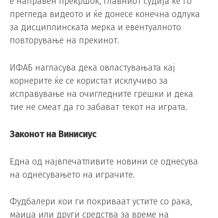
е направен прекршок, главниот судија ќе го
прегледа видеото и ќе донесе конечна одлука
за дисциплинската мерка и евентуалното
повторување на прекинот.
ИФАБ нагласува дека овластувањата кај
корнерите ќе се користат исклучиво за
исправување на очигледните грешки и дека
тие не смеат да го забават текот на играта.
Законот на Винисиус
Една од највпечатливите новини се однесува
на однесувањето на играчите.
Фудбалери кои ги покриваат устите со рака,
маица или други средства за време на