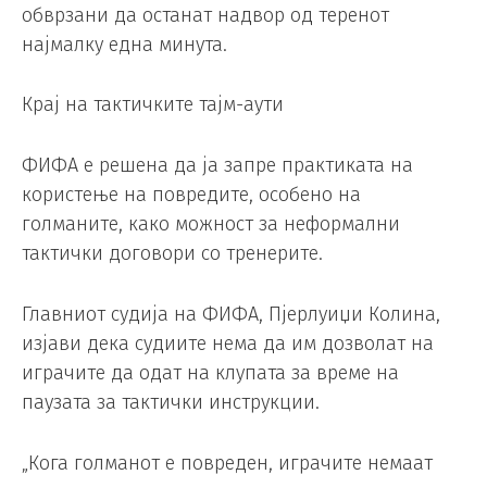
обврзани да останат надвор од теренот
најмалку една минута.
Крај на тактичките тајм-аути
ФИФА е решена да ја запре практиката на
користење на повредите, особено на
голманите, како можност за неформални
тактички договори со тренерите.
Главниот судија на ФИФА, Пјерлуиџи Колина,
изјави дека судиите нема да им дозволат на
играчите да одат на клупата за време на
паузата за тактички инструкции.
„Кога голманот е повреден, играчите немаат