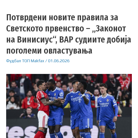
Потврдени новите правила за
Светското првенство – „Законот
на Винисиус“, ВАР судиите добија
поголеми овластувања
Фудбал
ТОП
Makfax
/
01.06.2026