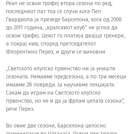
Реал не освои трофеј втора сезона по ред,
последниот пат тоа се случи кога Пеп
Гвардиола ја презеде Барселона, кога од 2008
до 2011 година, „кралскиот клуб“ не успеа да
освои трифеј. Цехот го платија двајца тренери,
а покрај нив, според претседателот
Флорентино Перез, и други се виновни.
„Светското клупско првенство ни ја уништи
сезоната. Немавме предсезона, а по три месеци
имавме 28 повреди. Ја научивме лекцијата.
Сакам да играм на Светското клупско
првенство, но не и да ја фрлам целата сезона“,
рече Перез.
Во овие две сезони, Барселона целосно
доминираше во Шпанија. Освои две титули,