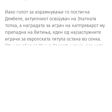
Иако голот за израмнување го постигна
Дембеле, актуелниот освојувач на Златната
топка, а наградата за играч на натпреварот му
припадна на Витиња, еден од најзаслужните
играчи за европската титула остана во сенка.
Станува збор за Хвича Кваратцкелија, врз кого
беше направен пеналот, од кој ПСЖ стигна до
израмнување.
Неговиот огромен придонес во успехот на ПСЖ
не остана незабележан од легендарниот
италијански фудбалер Алесандро Дел Пјеро.
„Да не беше Светското првенство,
Кваратцкелија сигурно ќе ја освоеше Златната