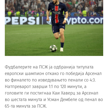
Фудбалерите на ПСЖ ја одбранија титулата
европски шампион откако го победија Арсенал
во финалето по изведувањето пенали со 4:3.
Натпреварот заврши 1:1 по 120 минути, а
головите ги постигнаа Каи Хаверц за Арсенал
во шестата минута и Усман Дембеле од пенал во
65-та минута за ПСЖ.