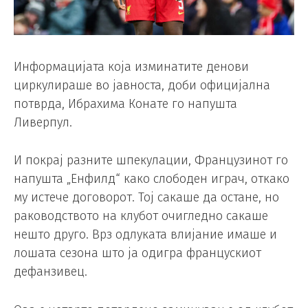
Информацијата која изминатите денови
циркулираше во јавноста, доби официјална
потврда, Ибрахима Конате го напушта
Ливерпул.
И покрај разните шпекулации, Французинот го
напушта „Енфилд“ како слободен играч, откако
му истече договорот. Тој сакаше да остане, но
раководството на клубот очигледно сакаше
нешто друго. Врз одлуката влијание имаше и
лошата сезона што ја одигра францускиот
дефанзивец.