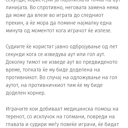
линијата. Во спротивно, неговата замена нема
да може да влезе во играта до следниот
прекин, а ќе мора да помине најмалку една
минута од моментот кога играчот ќе излезе.
Судиите ќе користат јавно одбројување од пет
секунди кога се изведува аут или гол аут.
Доколку тимот не изведе аут во предвиденото
време, топката ќе му биде доделена на
противникот. Во случај на одложување на гол
аутот, на противничкиот тим ќе му биде
доделен корнер.
Играчите кои добиваат медицинска помош на
теренот, со исклучок на голмани, повреди на
главата и судири меѓу повеќе играчи, ќе бидат