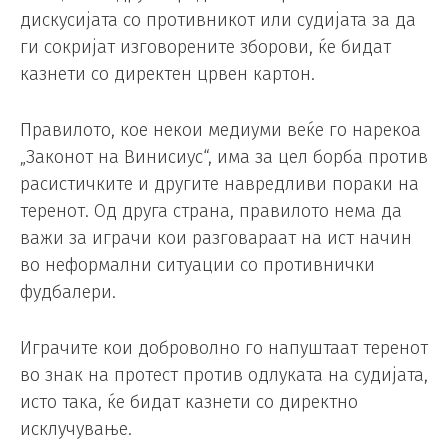
дискусијата со противникот или судијата за да
ги сокријат изговорените зборови, ќе бидат
казнети со директен црвен картон.
Правилото, кое некои медиуми веќе го нарекоа
„Законот на Винисиус“, има за цел борба против
расистичките и другите навредливи пораки на
теренот. Од друга страна, правилото нема да
важи за играчи кои разговараат на ист начин
во неформални ситуации со противнички
фудбалери.
Играчите кои доброволно го напуштаат теренот
во знак на протест против одлуката на судијата,
исто така, ќе бидат казнети со директно
исклучување.