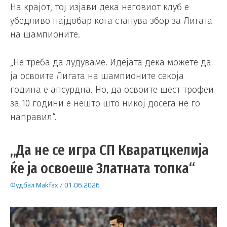
На крајот, тој изјави дека неговиот клуб е
убедливо најдобар кога станува збор за Лигата
на шампионите.
„Не треба да лудуваме. Идејата дека можете да
ја освоите Лигата на шампионите секоја
година е апсурдна. Но, да освоите шест трофеи
за 10 години е нешто што никој досега не го
направил“.
„Да не се игра СП Кваратцкелија
ќе ја освоеше Златната топка“
Фудбал
Makfax
/
01.06.2026