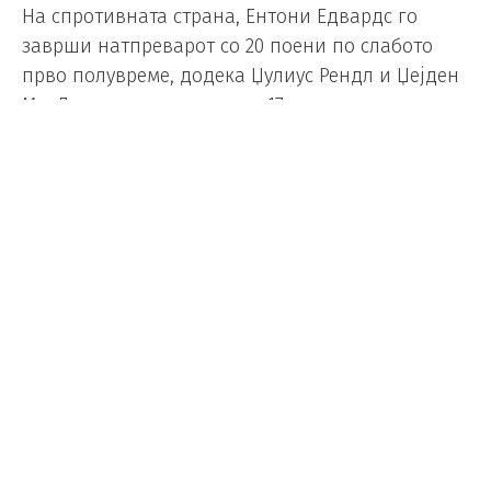
На спротивната страна, Ентони Едвардс го
заврши натпреварот со 20 поени по слабото
прво полувреме, додека Џулиус Рендл и Џејден
МекДениелс постигнаа по 17.