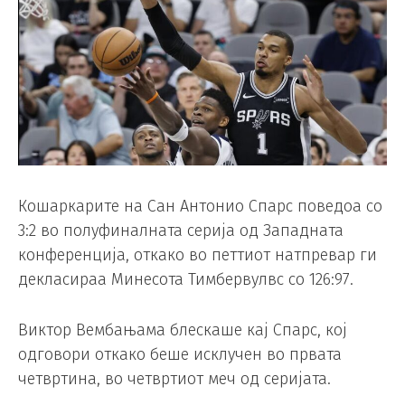
Кошаркарите на Сан Антонио Спарс поведоа со
3:2 во полуфиналната серија од Западната
конференција, откако во петтиот натпревар ги
декласираа Минесота Тимбервулвс со 126:97.
Виктор Вембањама блескаше кај Спарс, кој
одговори откако беше исклучен во првата
четвртина, во четвртиот меч од серијата.