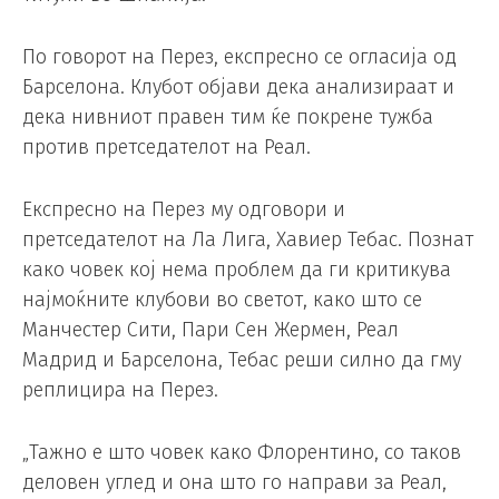
По говорот на Перез, експресно се огласија од
Барселона. Клубот објави дека анализираат и
дека нивниот правен тим ќе покрене тужба
против претседателот на Реал.
Експресно на Перез му одговори и
претседателот на Ла Лига, Хавиер Тебас. Познат
како човек кој нема проблем да ги критикува
најмоќните клубови во светот, како што се
Манчестер Сити, Пари Сен Жермен, Реал
Мадрид и Барселона, Тебас реши силно да гму
реплицира на Перез.
„Тажно е што човек како Флорентино, со таков
деловен углед и она што го направи за Реал,