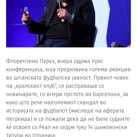
Флорентино Перез, вчера одржа прес
конференција, која предизвика големи реакции
во шпанската фудбалска јавност. Првиот човек
на „кралскиот клуб“, се расправаше со
новинарите, го впери прстото во Барселона, за
како што рече најголемиот скандал во
историјата на фудбалот (мислеше на аферата
Негреира) и се пожали дека да не биле судиите
ќе освоел со Реал не седум туку 14 шампионски
титули во Шпанија.