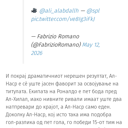
@ali_alabdallh
—
@spl
pic.twitter.com/ve8Ig3iFkJ
— Fabrizio Romano
(@FabrizioRomano)
May 12,
2026
И покрај драматичниот нерешен резултат, Ал-
Наср е сè уште јасен фаворит за освојување на
титулата. Екипата на Роналдо е пет бода пред
Ал-Хилал, иако нивните ривали имаат уште два
натпревари до крајот, а Ал-Наср само еден.
Доколку Ал-Наср, кој исто така има подобра
гол-разлика од пет гола, го победи 15-от тим на