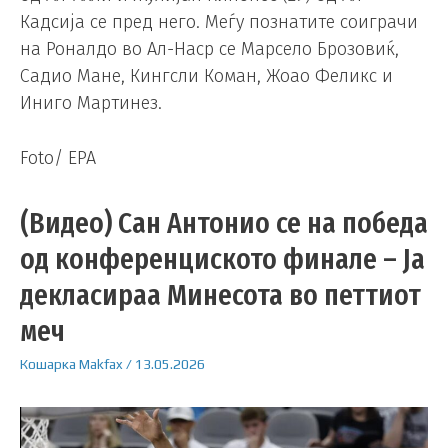
Кадсија се пред него. Меѓу познатите соиграчи
на Роналдо во Ал-Наср се Марсело Брозовиќ,
Садио Мане, Кингсли Коман, Жоао Феликс и
Иниго Мартинез.
Foto/ EPA
(Видео) Сан Антонио се на победа
од конференциското финале – Ја
декласираа Минесота во петтиот
меч
Кошарка
Makfax
/
13.05.2026