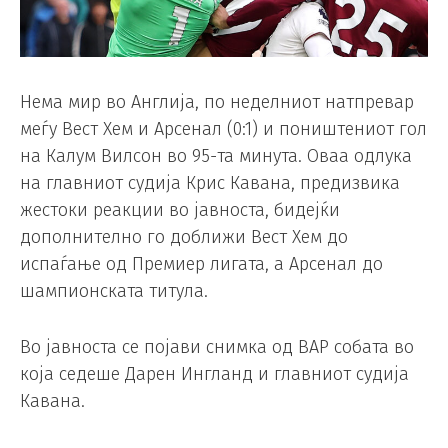
Нема мир во Англија, по неделниот натпревар
меѓу Вест Хем и Арсенал (0:1) и поништениот гол
на Калум Вилсон во 95-та минута. Оваа одлука
на главниот судија Крис Кавана, предизвика
жестоки реакции во јавноста, бидејќи
дополнително го доближи Вест Хем до
испаѓање од Премиер лигата, а Арсенал до
шампионската титула.
Во јавноста се појави снимка од ВАР собата во
која седеше Дарен Ингланд и главниот судија
Кавана.