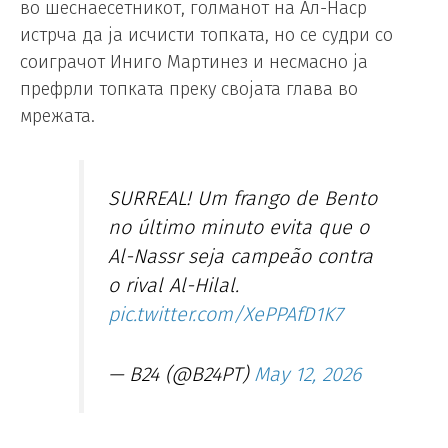
во шеснаесетникот, голманот на Ал-Наср
истрча да ја исчисти топката, но се судри со
соиграчот Иниго Мартинез и несмасно ја
префрли топката преку својата глава во
мрежата.
SURREAL! Um frango de Bento
no último minuto evita que o
Al-Nassr seja campeão contra
o rival Al-Hilal.
pic.twitter.com/XePPAfD1K7
— B24 (@B24PT)
May 12, 2026