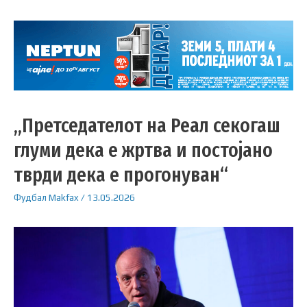
„Претседателот на Реал секогаш
глуми дека е жртва и постојано
тврди дека е прогонуван“
Фудбал
Makfax
/
13.05.2026