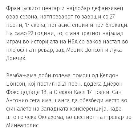
Францускиот центар и најдобар дефанзивец
оваа сезона, натпреварот го заврши со 27
поени, 17 скока, пет асистенции и три блокади.
На само 22 години, тој стана третиот најмлад
играч во историјата на НБА со ваков настап во
плејоф натпревар, зад Меџик Џонсон и Лука
Дончиќ.
Вембањама доби голема помош од Келдон
Џонсон, кој постигна 21 поен, додека Диерон
Фокс додаде 18, а Стефон Касл 17 поени. Сан
Антонио сега има шанса да обезбеди место во
финалето на Западната конференција, каде
што го чека Оклахома, во шестиот натпревар во
Минеаполис.