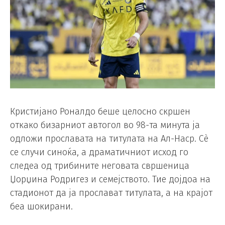
Кристијано Роналдо беше целосно скршен
откако бизарниот автогол во 98-та минута ја
одложи прославата на титулата на Ал-Наср. Сè
се случи синоќа, а драматичниот исход го
следеа од трибините неговата свршеница
Џорџина Родригез и семејството. Тие дојдоа на
стадионот да ја прослават титулата, а на крајот
беа шокирани.