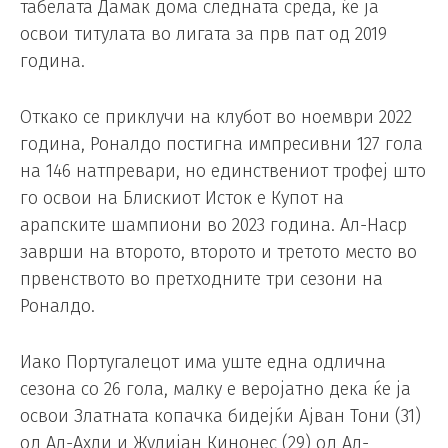
табелата Дамак дома следната среда, ќе ја
освои титулата во лигата за прв пат од 2019
година.
Откако се приклучи на клубот во ноември 2022
година, Роналдо постигна импресивни 127 гола
на 146 натпревари, но единствениот трофеј што
го освои на Блискиот Исток е Купот на
арапските шампиони во 2023 година. Ал-Наср
заврши на второто, второто и третото место во
првенството во претходните три сезони на
Роналдо.
Иако Португалецот има уште една одлична
сезона со 26 гола, малку е веројатно дека ќе ја
освои Златната копачка бидејќи Ајван Тони (31)
од Ал-Ахли и Жулијан Кинонес (29) од Ал-