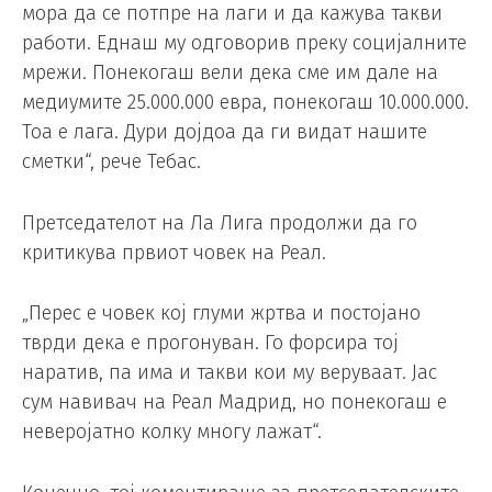
мора да се потпре на лаги и да кажува такви
работи. Еднаш му одговорив преку социјалните
мрежи. Понекогаш вели дека сме им дале на
медиумите 25.000.000 евра, понекогаш 10.000.000.
Тоа е лага. Дури дојдоа да ги видат нашите
сметки“, рече Тебас.
Претседателот на Ла Лига продолжи да го
критикува првиот човек на Реал.
„Перес е човек кој глуми жртва и постојано
тврди дека е прогонуван. Го форсира тој
наратив, па има и такви кои му веруваат. Јас
сум навивач на Реал Мадрид, но понекогаш е
неверојатно колку многу лажат“.