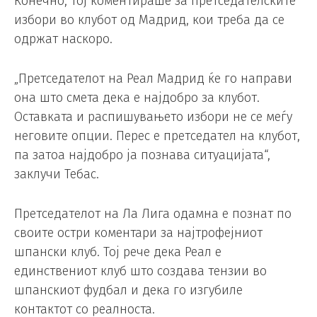
Конечно, тој коментираше за претседателските
избори во клубот од Мадрид, кои треба да се
одржат наскоро.
„Претседателот на Реал Мадрид ќе го направи
она што смета дека е најдобро за клубот.
Оставката и распишувањето избори не се меѓу
неговите опции. Перес е претседател на клубот,
па затоа најдобро ја познава ситуацијата“,
заклучи Тебас.
Претседателот на Ла Лига одамна е познат по
своите остри коментари за најтрофејниот
шпански клуб. Тој рече дека Реал е
единствениот клуб што создава тензии во
шпанскиот фудбал и дека го изгубиле
контактот со реалноста.