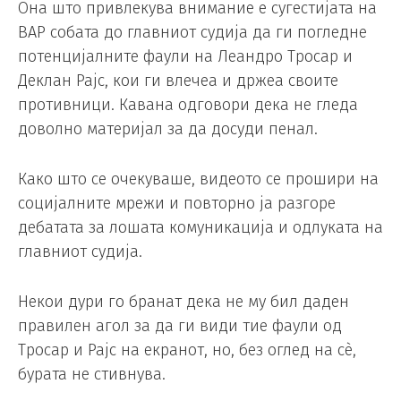
Она што привлекува внимание е сугестијата на
ВАР собата до главниот судија да ги погледне
потенцијалните фаули на Леандро Тросар и
Деклан Рајс, кои ги влечеа и држеа своите
противници. Кавана одговори дека не гледа
доволно материјал за да досуди пенал.
Како што се очекуваше, видеото се прошири на
социјалните мрежи и повторно ја разгоре
дебатата за лошата комуникација и одлуката на
главниот судија.
Некои дури го бранат дека не му бил даден
правилен агол за да ги види тие фаули од
Тросар и Рајс на екранот, но, без оглед на сè,
бурата не стивнува.