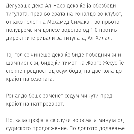
Делуваше дека Ал-Наср дека ќе ја обезбеди
титулата, прва во ерата на Роналдо во клубот,
откако голот на Мохамед Симакан во првото
полувреме им донесе водство од 1-0 против
директните ривали за титулата, Ал-Хилал.
Тој гол се чинеше дека ќе биде победнички и
шампионски, бидејќи тимот на Жорге Жесус ќе
стекне предност од осум бода, на две кола до
крајот на сезоната.
Роналдо беше заменет седум минути пред
крајот на натпреварот.
Но, катастрофата се случи во осмата минута од
судиското продолжение. По долгото додавање