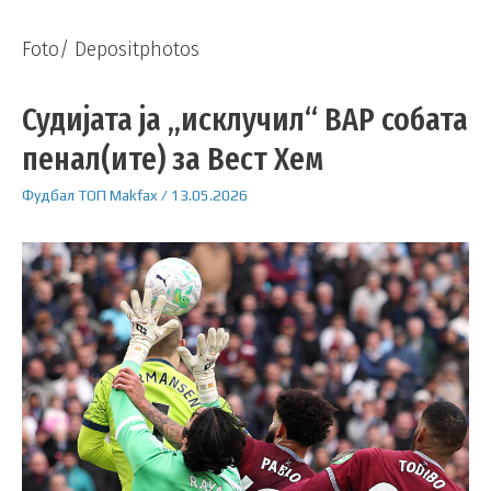
Foto/ Depositphotos
Судијата ја „исклучил“ ВАР собата
пенал(ите) за Вест Хем
Фудбал
ТОП
Makfax
/
13.05.2026