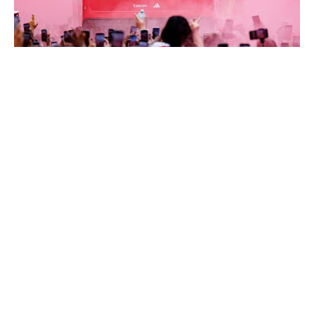
Очајот и тагата поради поразот на пенали во
вчерашното финале на Лигата на шампионите
денес се претвори во ерупција од прослава,
откако голем број навивачи на Арсенал ги
преплавија улиците на северен Лондон.
Играчите и тренерскиот персонал се качија во
отворени автобуси за да ја прослават првата
титула во Премиер лигата по 22 години на
осумкилометарската рута.
Навивачите дојдоа за да ги поздрават своите