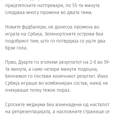
пријателските натпревари, по 55-та минута
следуваа многу промени во двата тима.
Новите фудбалери, не донесоа промена во
играта на Србија. Зеленортските острови беа
подобриот тим, што го потврдија со уште два
брзи гола.
Прво, Дуарте го зголеми резултатот на 2-0 во 59-
та минута, а само четири минути подоцна,
Бенчимол го постави конечниот резултат. Иако
Србија играше во комбиниран состав, никој не
очекуваше толку тежок пораз.
Српските медиуми беа изненадени од настапот
на репрезентацијата, а насловните страници се