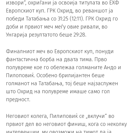
извори“, охриѓани ја освоија титулата во ЕХФ
Европскиот куп. ГРК Охрид, во реваншот ја
победи Татабања со 31:25 (12:11). ГРК Охрид го
доби и првиот меч меѓу овие ривали, во
Унгарија резултатото беше 29:28.
Финалниот меч во Европскиот куп, понуди
фантастична борба на двата тима. Прво
полувреме кое го обележаа голманите Андо и
Пилоповиќ. Особено брилијантен беше
голманот на Татабања, тој беше најзаслужен
што Охрид на полувреме имаше само гол
предност.
Неговиот колега, Пилиповиќ се „вклучи“ во
првиот дел во неговиот финиш, кога со неколку
интервенции, му овозможи на тимот да ја