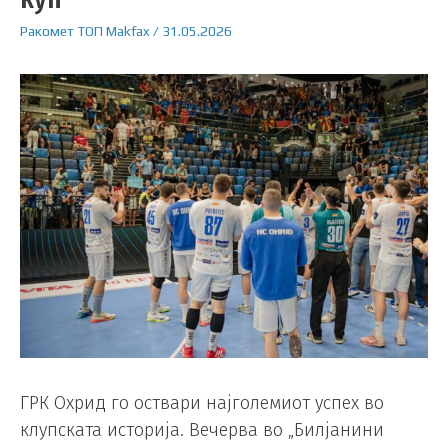
Ракомет
ТОП
Makfax
/
31.05.2026
ГРК Охрид го оствари најголемиот успех во
клупската историја. Вечерва во „Билјанини