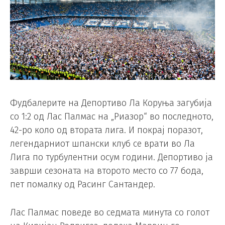
Фудбалерите на Депортиво Ла Коруња загубија
со 1:2 од Лас Палмас на „Риазор“ во последното,
42-ро коло од втората лига. И покрај поразот,
легендарниот шпански клуб се врати во Ла
Лига по турбулентни осум години. Депортиво ја
заврши сезоната на второто место со 77 бода,
пет помалку од Расинг Сантандер.
Лас Палмас поведе во седмата минута со голот