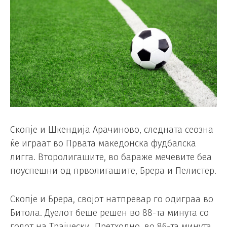
Скопје и Шкендија Арачиново, следната сеозна
ќе играат во Првата македонска фудбалска
лигга. Второлигашите, во бараже мечевите беа
поуспешни од прволигашите, Брера и Пелистер.
Скопје и Брера, својот натпревар го одиграа во
Битола. Дуелот беше решен во 88-та минута со
голот на Трајчески. Претходно, во 86-та минута,