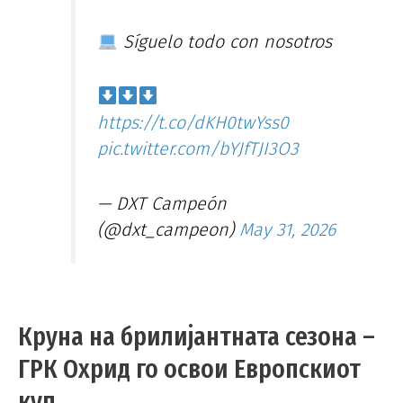
Síguelo todo con nosotros
https://t.co/dKH0twYss0
pic.twitter.com/bYJfTJI3O3
— DXT Campeón
(@dxt_campeon)
May 31, 2026
Круна на брилијантната сезона –
ГРК Охрид го освои Европскиот
куп