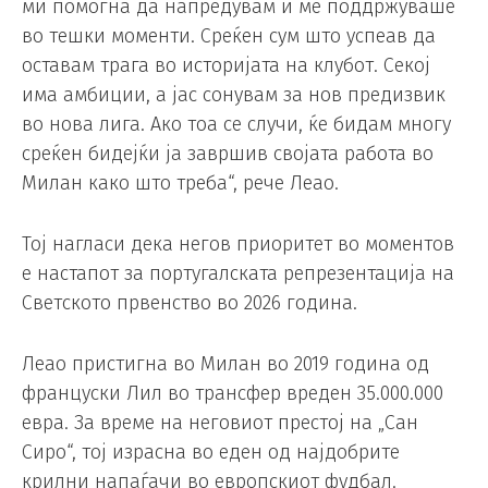
ми помогна да напредувам и ме поддржуваше
во тешки моменти. Среќен сум што успеав да
оставам трага во историјата на клубот. Секој
има амбиции, а јас сонувам за нов предизвик
во нова лига. Ако тоа се случи, ќе бидам многу
среќен бидејќи ја завршив својата работа во
Милан како што треба“, рече Леао.
Тој нагласи дека негов приоритет во моментов
е настапот за португалската репрезентација на
Светското првенство во 2026 година.
Леао пристигна во Милан во 2019 година од
француски Лил во трансфер вреден 35.000.000
евра. За време на неговиот престој на „Сан
Сиро“, тој израсна во еден од најдобрите
крилни напаѓачи во европскиот фудбал.