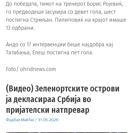
До победата, тимот на тренерот Борис Ројевиќ,
го предводеше Јасухира со девет гола, шест
постигна Стрмљан. Пилиповиќ на крајот имаше
13 одбрани.
Андо со 17 интервенции беше најдобра кај
Татабања, Елеш постигна пет гола.
Foto/ ohridnews.com
(Видео) Зеленортските острови
ја декласираа Србија во
пријателски натпревар
Фудбал
Makfax
/
31.05.2026