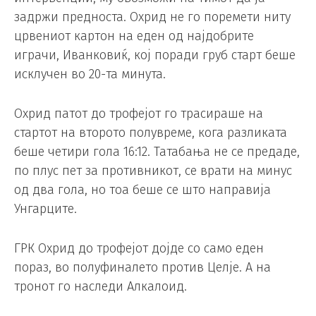
задржи предноста. Охрид не го поремети ниту
црвениот картон на еден од најдобрите
играчи, Иванковиќ, кој поради груб старт беше
исклучен во 20-та минута.
Охрид патот до трофејот го трасираше на
стартот на второто полувреме, кога разликата
беше четири гола 16:12. Татабања не се предаде,
по плус пет за противникот, се врати на минус
од два гола, но тоа беше се што направија
Унгарците.
ГРК Охрид до трофејот дојде со само еден
пораз, во полуфиналето против Целје. А на
тронот го наследи Алкалоид.