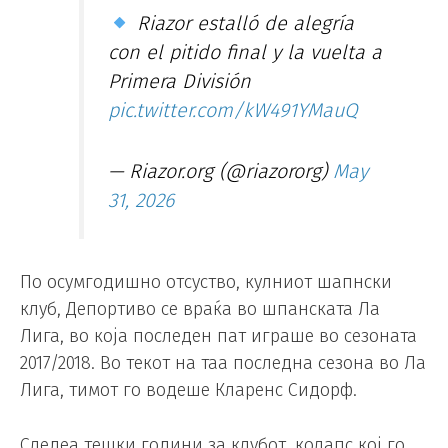
Riazor estalló de alegría
con el pitido final y la vuelta a
Primera División
pic.twitter.com/kW491YMauQ
— Riazor.org (@riazororg)
May
31, 2026
По осумгодишно отсуство, кулниот шапнски
клуб, Депортиво се враќа во шпанската Ла
Лига, во која последен пат играше во сезоната
2017/2018. Во текот на таа последна сезона во Ла
Лига, тимот го водеше Кларенс Сидорф.
Следеа тешки години за клубот, колапс кој го