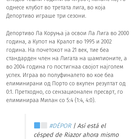
однесе клубот во третата лига, во која
Депортиво играше три сезони.
Депортиво Ла Коруња ја освои Ла Лига во 2000
година, а Купот на Кралот во 1995 и 2002
година. На почетокот на 21 век, тие беа
стандарден член на Лигата на шампионите, а
во 2004 година го постигнаа својот најголем
успех. Играа во полуфиналето во кое беа
елиминирани од Порто со вкупен резултат од
0:1. Претходно, со сензационален пресврт, го
елиминираа Милан со 5:4 (1:4, 4:0).
#DÉPOR
| Así está el
césped de Riazor ahora mismo