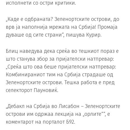
исполнети со остри критики.
„Каде е одбраната? Зеленортските острови, до
врв ја наполнија мрежата на Србија! Промаја
дуваше од сите страни“, пишува Курир.
Блиц наведува дека среќа во тешкиот пораз е
што станува збор за пријателски натпревар:
„Среќа што ова беше пријателски натпревар:
Комбинираниот тим на Србија страдаше од
Зеленортските острови. Тешка работа е пред
селекторот Пауновиќ.
„Дебакл на Србија во Лисабон – Зеленортските
острови им одржаа лекција на „орлите““, е
коментарот на порталот Б92.