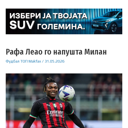
Рафа Леао го напушта Милан
Фудбал
ТОП
Makfax
/
31.05.2026