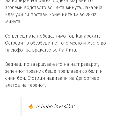
на Киријан Родригез, додека Марвин го
зголеми водството во 18-та минута. Закарија
Едачури ги постави конечните 1:2 во 28-та
минута.
Со денешната победа, тимот од Канарските
Острови го обезбеди петтото место и место во
плејофот за враќање во Ла Лига.
Веднаш по завршувањето на натпреварот,
зелениот тревник беше преплавен со бели и
сини бои. Стотици навивачи на Депортиво
влегоа на теренот.
¡Y hubo invasión!