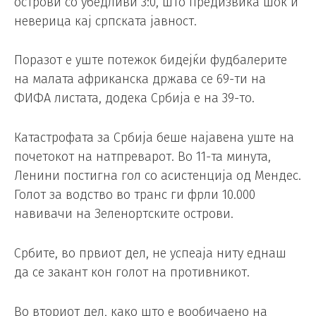
острови со убедливи 3:0, што предизвика шок и
неверица кај српската јавност.
Поразот е уште потежок бидејќи фудбалерите
на малата африканска држава се 69-ти на
ФИФА листата, додека Србија е на 39-то.
Катастрофата за Србија беше најавена уште на
почетокот на натпреварот. Во 11-та минута,
Ленини постигна гол со асистенција од Мендес.
Голот за водство во транс ги фрли 10.000
навивачи на Зеленортските острови.
Србите, во првиот дел, не успеаја ниту еднаш
да се закант кон голот на противникот.
Во вториот дел, како што е вообичаено на