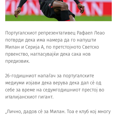
Португалскиот репрезентативец Рафаел Леао
потврди дека има намера да го напушти
Милан и Серија А, по претстојното Светско
првенство, нагласувајќи дека сака нов
предизвик.
26-годишниот напаѓач за португалските
медиуми изјави дека верува дека дал сè од
себе за време на седумгодишниот престој во
италијанскиот гигант.
„Лично, дадов сè за Милан. Тоа е клуб кој многу