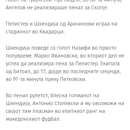
Ангелов не реализираше пенал за Скопје.
Пелистер и Шкендија од Арачинови играа на
стадионот во Квадарци.
Шкендија поведе со голот Назифи во првото
полувреме. Марко Ивановски, во вториот дел не
успеа да реализира пена за Пелистер. Екипата
од Битоал, до 1:1, дојде во последните секунди,
во 97-та минута преку Петковски.
Во пенал рулетот, блесна голманот на
Шкендија, Антонио Столевски и му овозможи на
својот тим пласман во елитниот ранг на
македонскиот фудбал.