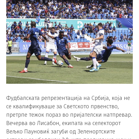
Фудбалската репрезентација на Србија, која не
се квалификуваше за Светското првенство,
претрпе тежок пораз во пријателски натпревар.
Вечерва во Лисабон, екипата на селекторот
Вељко Пауновиќ загуби од Зеленортските