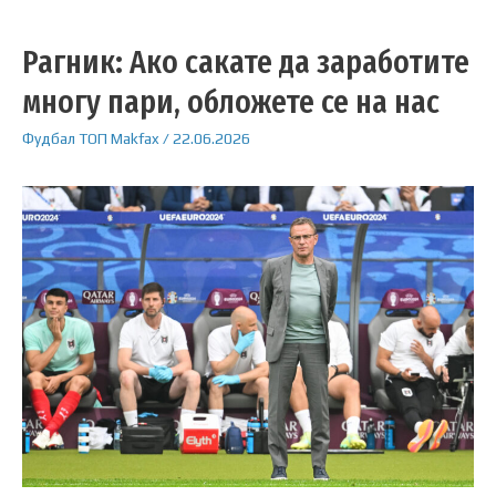
Рагник: Ако сакате да заработите
многу пари, обложете се на нас
Фудбал
ТОП
Makfax
/
22.06.2026