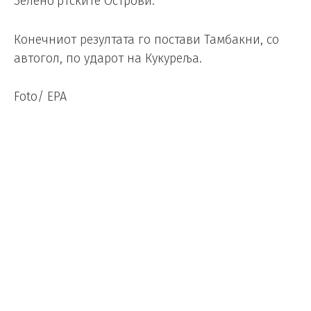
Зелено’ртските Острови.
Конечниот резултата го постави Тамбакни, со
автогол, по ударот на Кукуреља.
Foto/ EPA