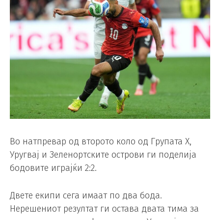
Во натпревар од второто коло од Групата Х,
Уругвај и Зеленортските острови ги поделија
бодовите играјќи 2:2.
Двете екипи сега имаат по два бода.
Нерешениот резултат ги остава двата тима за