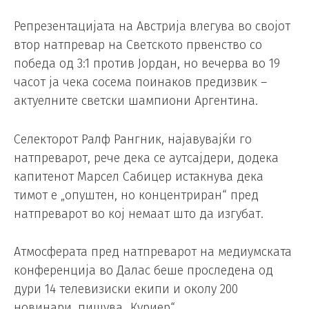
Репрезентацијата на Австрија влегува во својот
втор натпревар на Светското првенство со
победа од 3:1 против Јордан, но вечерва во 19
часот ја чека сосема поинаков предизвик –
актуелните светски шампиони Аргентина.
Селекторот Ралф Рангник, најавувајќи го
натпреварот, рече дека се аутсајдери, додека
капитенот Марсел Сабицер истакнува дека
тимот е „опуштен, но концентриран“ пред
натпреварот во кој немаат што да изгубат.
Атмосферата пред натпреварот на медиумската
конференција во Далас беше проследена од
дури 14 телевизиски екипи и околу 200
новинари, пишува „Куриер“.