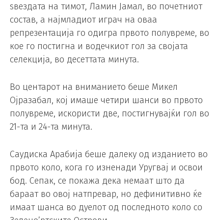
ѕвездата на тимот, Ламин Јамал, во почетниот
состав, а најмладиот играч на оваа
репрезентација го одигра првото полувреме, во
кое го постигна и водечкиот гол за својата
селекција, во десеттата минута.
Во центарот на вниманието беше Микел
Ојразабал, кој имаше четири шанси во првото
полувреме, искористи две, постигнувајќи гол во
21-та и 24-та минута.
Саудиска Арабија беше далеку од изданието во
првото коло, кога го изненади Уругвај и освои
бод. Сепак, се покажа дека немаат што да
бараат во овој натпревар, но дефинитивно ќе
имаат шанса во дуелот од последното коло со