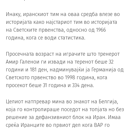
Инаку, иранскиот тим на оваа средба влезе во
историјата како најстариот тим во историјата
на Светските првенства, односно од 1966
година, кога се води статистика.
Просечната возраст на играчите што тренерот
Амир Галенои ги извади на теренот беше 32
години и 181 ден, надминувајќи ја Германија од
Светското првенство во 1998 година, кога
просекот беше 31 година и 334 дена.
Целиот натпревар мина во знакот на Белгија,
која го контролираше поседот на топјата но без
решение за дефанзивниот блок на Иран. Имаа
среќа Иранците во првиот дел кога ВАР го