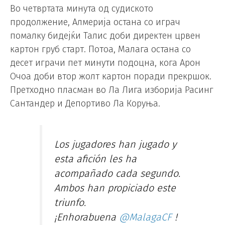
Во четвртата минута од судиското
продолжение, Алмерија остана со играч
помалку бидејќи Талис доби директен црвен
картон груб старт. Потоа, Малага остана со
десет играчи пет минути подоцна, кога Арон
Очоа доби втор жолт картон поради прекршок.
Претходно пласман во Ла Лига изборија Расинг
Сантандер и Депортиво Ла Коруња.
Los jugadores han jugado y
esta afición les ha
acompañado cada segundo.
Ambos han propiciado este
triunfo.
¡Enhorabuena
@MalagaCF
!