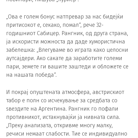
„Ова е голем бонус натпревар за нас бидејќи
притисокот е, секако, помал“, рече 32-
годишниот Сабицер. Рангник, од друга страна,
ја искористи можноста да даде хумористична
забелешка: „Влегуваме во играта како целосни
аутсајдери. Ако сакате да заработите големи
пари, земете ги вашите заштеди и обложете се
на нашата победа“.
И покрај опуштената атмосфера, австрискиот
табор е полн со исчекување за средбата со
ѕвездите на Аргентина. Рангник го пофали
противникот, истакнувајќи ја нивната сила.
„Преку анализата, откривме многу малку,
речиси немаат слабости. Тие се индивидуално