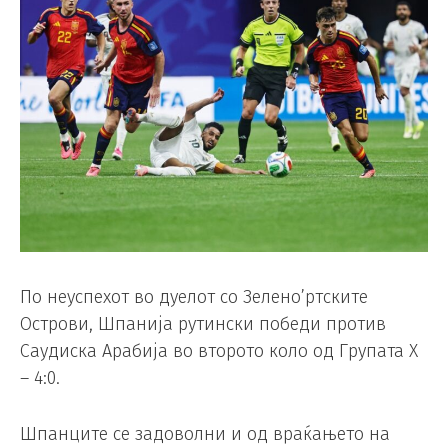
По неуспехот во дуелот со Зелено’ртските
Острови, Шпанија рутински победи против
Саудиска Арабија во второто коло од Групата Х
– 4:0.
Шпанците се задоволни и од враќањето на