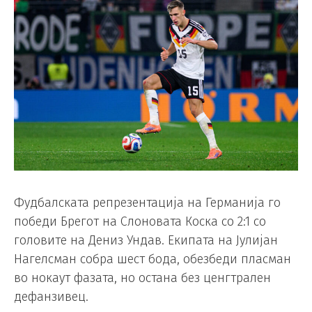
Фудбалската репрезентација на Германија го
победи Брегот на Слоновата Коска со 2:1 со
головите на Дениз Ундав. Екипата на Јулијан
Нагелсман собра шест бода, обезбеди пласман
во нокаут фазата, но остана без ценгтрален
дефанзивец.