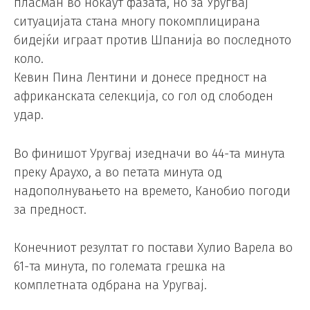
пласман во нокаут фазата, но за Уругвај
ситуацијата стана многу покомплицирана
бидејќи играат против Шпанија во последното
коло.
Кевин Пина Лентини и донесе предност на
африканската селекција, со гол од слободен
удар.
Во финишот Уругвај изедначи во 44-та минута
преку Араухо, а во петата минута од
надополнувањето на времето, Канобио погоди
за предност.
Конечниот резултат го постави Хулио Варела во
61-та минута, по големата грешка на
комплетната одбрана на Уругвај.