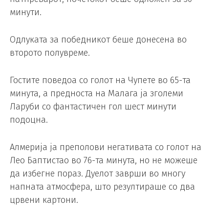
минути.
Одлуката за победникот беше донесена во
второто полувреме.
Гостите поведоа со голот на Чупете во 65-та
минута, а предноста на Малага ја зголеми
Ларуби со фантастичен гол шест минути
подоцна.
Алмерија ја преполови негативата со голот на
Лео Баптистао во 76-та минута, но не можеше
да избегне пораз. Дуелот заврши во многу
напната атмосфера, што резултираше со два
црвени картони.