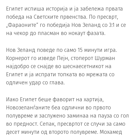
Египет испиша историја и ја забележа првата
победа на Светските првенства. По пресврт,
„Фараоните“ го победија Нов Зеланд со 3:1 и се
на чекор до пласман во нокаут фазата.
Нов Зеланд поведе по само 15 минути игра.
Корнерот го изведе Пејн, стоперот Шурман
најдобро се снајде во шеснаесетникот на
Египет и ја испрати топката во мрежата со
одличен удар со глава.
Иако Египет беше фаворит на хартија,
Новозеланѓаните беа одлични во првото
полувреме и заслужено заминаа на пауза со гол
во предност. Сепак, пресвртот се случи за само
десет минути од второто полувреме. Мохамед