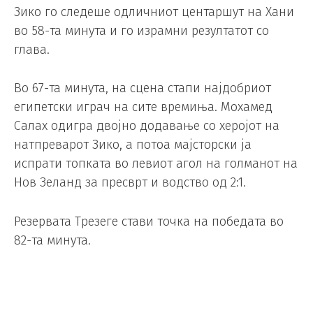
Зико го следеше одличниот центаршут на Хани
во 58-та минута и го израмни резултатот со
глава.
Во 67-та минута, на сцена стапи најдобриот
египетски играч на сите времиња. Мохамед
Салах одигра двојно додавање со херојот на
натпреварот Зико, а потоа мајсторски ја
испрати топката во левиот агол на голманот на
Нов Зеланд за пресврт и водство од 2:1.
Резервата Трезеге стави точка на победата во
82-та минута.