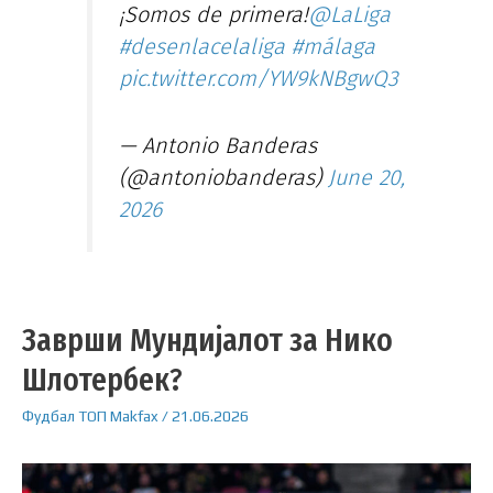
¡Somos de primera!
@LaLiga
#desenlacelaliga
#málaga
pic.twitter.com/YW9kNBgwQ3
— Antonio Banderas
(@antoniobanderas)
June 20,
2026
Заврши Мундијалот за Нико
Шлотербек?
Фудбал
ТОП
Makfax
/
21.06.2026