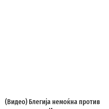
(Видео) Блегија немоќна против