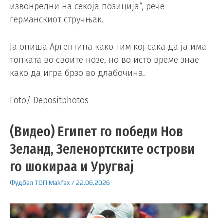
извонредни на секоја позиција“, рече
германскиот стручњак.
Ја опиша Аргентина како тим кој сака да ја има
топката во своите нозе, но во исто време знае
како да игра брзо во длабочина.
Foto/ Depositphotos
(Видео) Египет го победи Нов
Зеланд, Зеленортските острови
го шокираа и Уругвај
Фудбал
ТОП
Makfax
/
22.06.2026