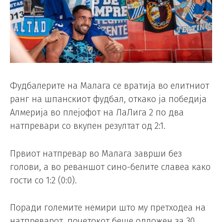
Фудбалерите на Малага се вратија во елитниот
ранг на шпанскиот фудбал, откако ја победија
Алмерија во плејофот на ЛаЛига 2 по два
натпревари со вкупен резултат од 2:1.
Првиот натпревар во Малага заврши без
голови, а во реваншот сино-белите славеа како
гости со 1:2 (0:0).
Поради големите немири што му претходеа на
натпреварот, почетокот беше одложен за 30