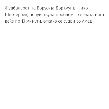
Фудбалерот на Борусија Дортмунд, Нико
Шлотербек, почувствува проблем со левата нога
веќе по 13 минути, откако се судри со Амад
Дијало. Лекарите му ставија мраз на глуждот и
тој стисна заби до крајот на полувремето.
Но, на почетокот од второто полувреме,
играчот на Реал Мадрид, Антонио Ридигер,
влезе на негово место.
„Засега не изгледа добро“, рече селекторот на
Германија, Јулијан Нагелсман, кога новинарите
го прашаа за повредата на Шлотербек.
Шлотеберг има тешка историја на повреди.
Пред една година, го скина менискусот и