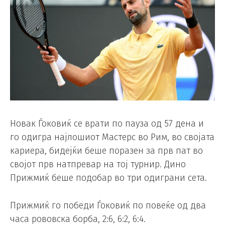
Новак Ѓоковиќ се врати по пауза од 57 дена и
го одигра најлошиот Мастерс во Рим, во својата
кариера, бидејќи беше поразен за прв пат во
својот прв натпревар на тој турнир. Дино
Прижмиќ беше подобар во три одиграни сета.
Прижмиќ го победи Ѓоковиќ по повеќе од два
часа рововска борба, 2:6, 6:2, 6:4.