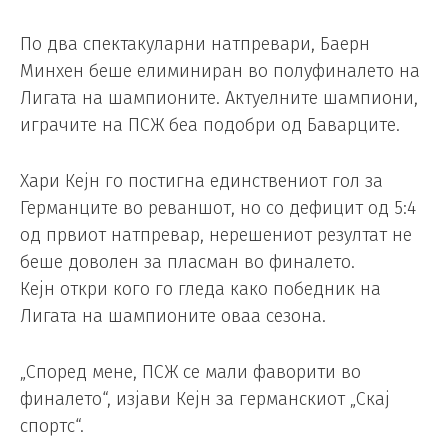
По два спектакуларни натпревари, Баерн
Минхен беше елиминиран во полуфиналето на
Лигата на шампионите. Актуелните шампиони,
играчите на ПСЖ беа подобри од Баварците.
Хари Кејн го постигна единствениот гол за
Германците во реваншот, но со дефицит од 5:4
од првиот натпревар, нерешениот резултат не
беше доволен за пласман во финалето.
Кејн откри кого го гледа како победник на
Лигата на шампионите оваа сезона.
„Според мене, ПСЖ се мали фаворити во
финалето“, изјави Кејн за германскиот „Скај
спортс“.