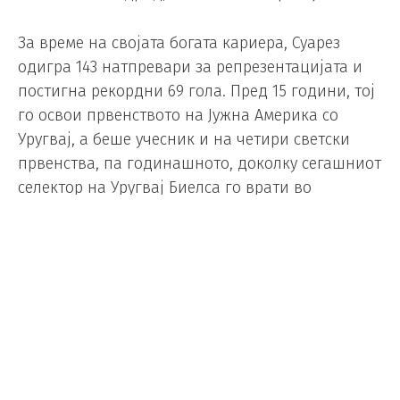
За време на својата богата кариера, Суарез
одигра 143 натпревари за репрезентацијата и
постигна рекордни 69 гола. Пред 15 години, тој
го освои првенството на Јужна Америка со
Уругвај, а беше учесник и на четири светски
првенства, па годинашното, доколку сегашниот
селектор на Уругвај Биелса го врати во
составот, би му било петто.
Светското првенство се игра од 11 јуни до 19
јули во Соединетите Американски Држави,
Канада и Мексико, а Уругвај влегува во него од
групата Х, каде противници ќе му бидат
репрезентациите на Шпанија, Зелено’ртските
острови и Саудиска Арабија.