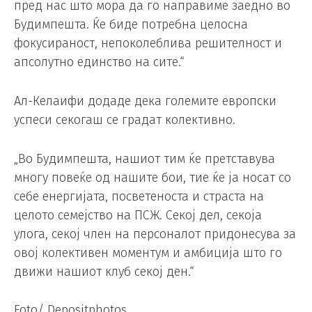
пред нас што мора да го направиме заедно во
Будимпешта. Ќе биде потребна целосна
фокусираност, непоколеблива решителност и
апсолутно единство на сите.“
Ал-Келаифи додаде дека големите европски
успеси секогаш се градат колективно.
„Во Будимпешта, нашиот тим ќе претставува
многу повеќе од нашите бои, тие ќе ја носат со
себе енергијата, посветеноста и страста на
целото семејство на ПСЖ. Секој дел, секоја
улога, секој член на персоналот придонесува за
овој колективен моментум и амбиција што го
движи нашиот клуб секој ден.“
Foto/ Depositphotos