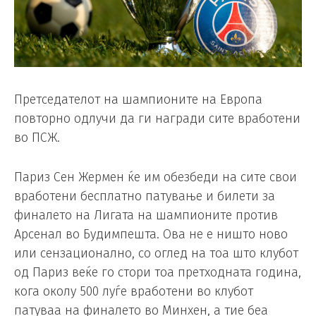
Претседателот на шампионите на Европа
повторно одлучи да ги награди сите вработени
во ПСЖ.
Париз Сен Жермен ќе им обезбеди на сите свои
вработени бесплатно патување и билети за
финалето на Лигата на шампионите против
Арсенал во Будимпешта. Ова не е ништо ново
или сензационално, со оглед на тоа што клубот
од Париз веќе го стори тоа претходната година,
кога околу 500 луѓе вработени во клубот
патуваа на финалето во Минхен, а тие беа