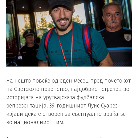
На нешто повеќе од еден месец пред почетокот
на Светското првенство, најдобриот стрелец во
историјата на уругвајската фудбалска
репрезентација, 39-годишниот Луис Суарез
изјави дека е отворен за евентуално враќање
во националниот тим.