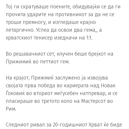
Тој ги скратуваше поените, обидувајќи се да ги
прочита ударите на противникот за да не се
троши премногу, и изгледаше крајно
летаргично. Успеа да освои два гема,, а
хрватскиот тенисер изедначи на 1:1.
Во решавачкиот сет, клучен беше брејкот на
Прижимиќ во петтиот гем.
На крајот, Прижмиќ заслужено ја извојува
својата прва победа во кариерата над Новак
Ѓоковиќ во вториот меѓусебен натпревар, и се
пласираше во третото коло на Мастерсот во
Рим.
Следниот ривал за 20-годишниот Хрват ќе биде