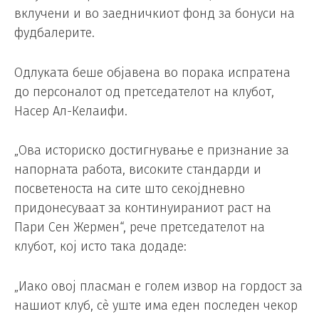
вклучени и во заедничкиот фонд за бонуси на
фудбалерите.
Одлуката беше објавена во порака испратена
до персоналот од претседателот на клубот,
Насер Ал-Келаифи.
„Ова историско достигнување е признание за
напорната работа, високите стандарди и
посветеноста на сите што секојдневно
придонесуваат за континуираниот раст на
Пари Сен Жермен“, рече претседателот на
клубот, кој исто така додаде:
„Иако овој пласман е голем извор на гордост за
нашиот клуб, сè уште има еден последен чекор