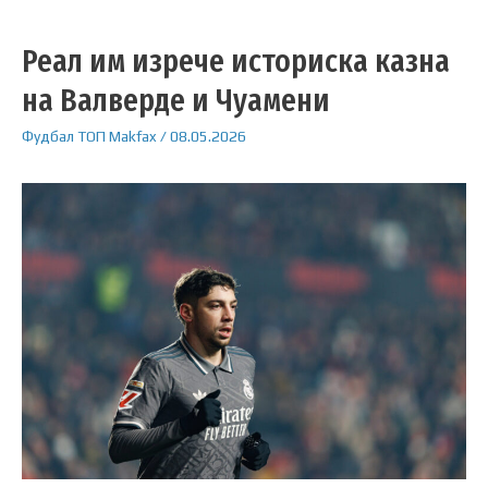
Реал им изрече историска казна
на Валверде и Чуамени
Фудбал
ТОП
Makfax
/
08.05.2026