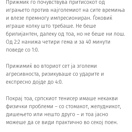
Прижмиќ го почувствува притисокот од
играњето против најголемиот на сите времиња
и влезе премногу импресиониран. Ѓоковиќ
играше колку што требаше. Не беше
брилијантен, далеку од тоа, но не беше ни лош.
Од 2:2 нанижа четири гема и за 40 минути
поведе со 1:0.
Прижимиќ во вториот сет ја зголеми
агресивноста, ризикуваше со ударите и
експресно дојде до 4:0.
Покрај тоа, српскиот тенисер имаше некакви
физички проблеми – со стомакот, желудникот,
дишењето или нешто друго – и тоа јасно
можеше да се види практично во секој поен.