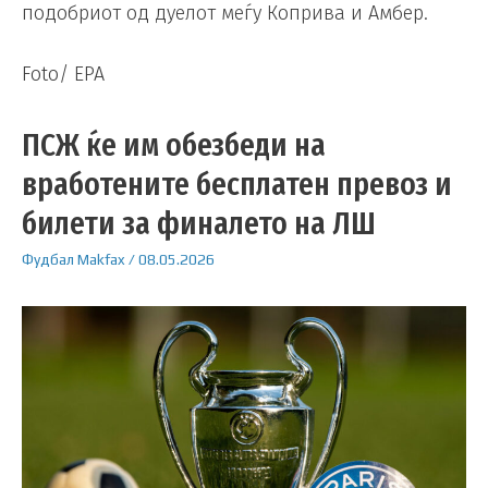
подобриот од дуелот меѓу Коприва и Амбер.
Foto/ EPA
ПСЖ ќе им обезбеди на
вработените бесплатен превоз и
билети за финалето на ЛШ
Фудбал
Makfax
/
08.05.2026