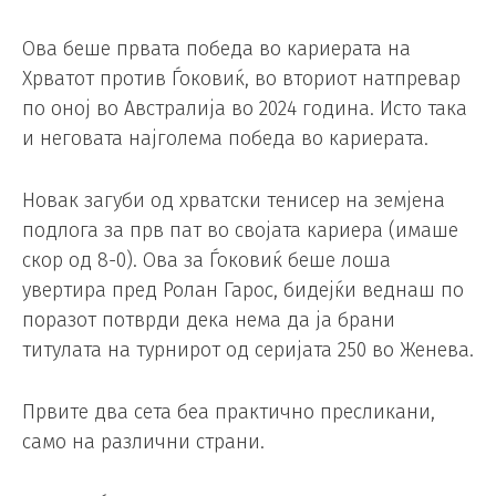
Ова беше првата победа во кариерата на
Хрватот против Ѓоковиќ, во вториот натпревар
по оној во Австралија во 2024 година. Исто така
и неговата најголема победа во кариерата.
Новак загуби од хрватски тенисер на земјена
подлога за прв пат во својата кариера (имаше
скор од 8-0). Ова за Ѓоковиќ беше лоша
увертира пред Ролан Гарос, бидејќи веднаш по
поразот потврди дека нема да ја брани
титулата на турнирот од серијата 250 во Женева.
Првите два сета беа практично пресликани,
само на различни страни.