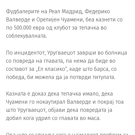
Фудбалерите на Реал Мадрид, Федерико
Валверде и Орелијен Чуамени, беа казнети со
по 500.000 евра од клубот за тепачка во
соблекувалната.
По инцидентот, Уругваецот заврши во болница
со повреда на главата, па нема да биде во
составот за „Ел класико“, каде што Барса, со
победа, би можела да ја потврди титулата.
Казната е доказ дека тепачка имало, дека
Чуамени го нокаутирал Валверде и покрај тоа
што Уругваецот, објави дека повредата ја
добил кога удрил со главата во маса.