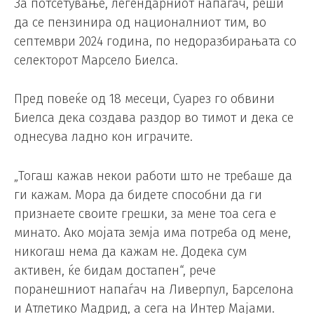
За потсетување, легендарниот напаѓач, реши
да се пензинира од националниот тим, во
септември 2024 година, по недоразбирањата со
селекторот Марсело Биелса.
Пред повеќе од 18 месеци, Суарез го обвини
Биелса дека создава раздор во тимот и дека се
однесува ладно кон играчите.
„Тогаш кажав некои работи што не требаше да
ги кажам. Мора да бидете способни да ги
признаете своите грешки, за мене тоа сега е
минато. Ако мојата земја има потреба од мене,
никогаш нема да кажам не. Додека сум
активен, ќе бидам достапен“, рече
поранешниот напаѓач на Ливерпул, Барселона
и Атлетико Мадрид, а сега на Интер Мајами.