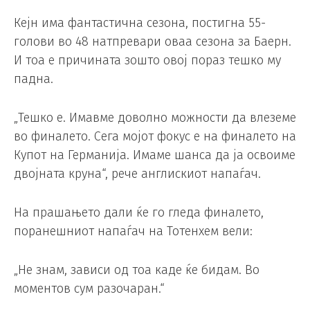
Кејн има фантастична сезона, постигна 55-
голови во 48 натпревари оваа сезона за Баерн.
И тоа е причината зошто овој пораз тешко му
падна.
„Тешко е. Имавме доволно можности да влеземе
во финалето. Сега мојот фокус е на финалето на
Купот на Германија. Имаме шанса да ја освоиме
двојната круна“, рече англискиот напаѓач.
На прашањето дали ќе го гледа финалето,
поранешниот напаѓач на Тотенхем вели:
„Не знам, зависи од тоа каде ќе бидам. Во
моментов сум разочаран.“