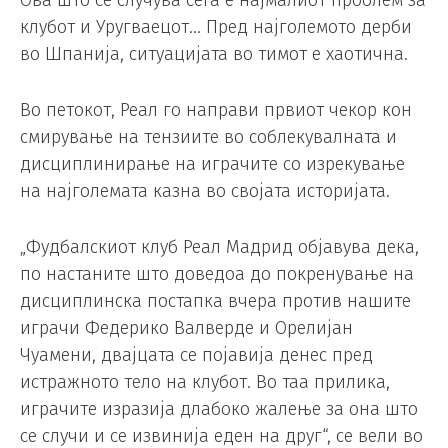
Ова што се случува сега е најмалиот проблем за
клубот и Уругваецот… Пред најголемото дерби
во Шпанија, ситуацијата во тимот е хаотична.
Во петокот, Реал го направи првиот чекор кон
смирување на тензиите во соблекувалната и
дисциплинирање на играчите со изрекување
на најголемата казна во својата историјата.
„Фудбалскиот клуб Реал Мадрид објавува дека,
по настаните што доведоа до покренување на
дисциплинска постапка вчера против нашите
играчи Федерико Валверде и Орелијан
Чуамени, двајцата се појавија денес пред
истражното тело на клубот. Во таа прилика,
играчите изразија длабоко жалење за она што
се случи и се извинија еден на друг“, се вели во