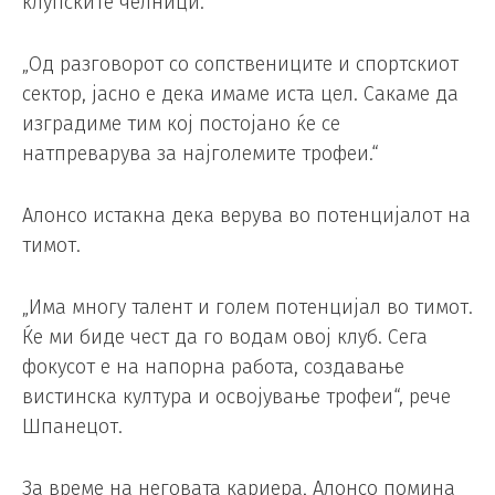
клупските челници.
„Од разговорот со сопствениците и спортскиот
сектор, јасно е дека имаме иста цел. Сакаме да
изградиме тим кој постојано ќе се
натпреварува за најголемите трофеи.“
Алонсо истакна дека верува во потенцијалот на
тимот.
„Има многу талент и голем потенцијал во тимот.
Ќе ми биде чест да го водам овој клуб. Сега
фокусот е на напорна работа, создавање
вистинска култура и освојување трофеи“, рече
Шпанецот.
За време на неговата кариера, Алонсо помина