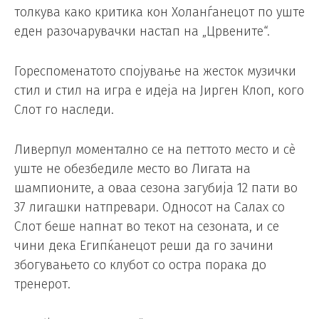
толкува како критика кон Холанѓанецот по уште
еден разочарувачки настап на „Црвените“.
Гореспоменатото спојување на жесток музички
стил и стил на игра е идеја на Јирген Клоп, кого
Слот го наследи.
Ливерпул моментално се на петтото место и сè
уште не обезбедиле место во Лигата на
шампионите, а оваа сезона загубија 12 пати во
37 лигашки натпревари. Односот на Салах со
Слот беше напнат во текот на сезоната, и се
чини дека Египќанецот реши да го зачини
збогувањето со клубот со остра порака до
тренерот.