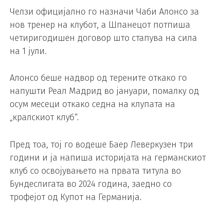
Челзи официјално го назначи Чаби Алонсо за
нов тренер на клубот, а Шпанецот потпиша
четиригодишен договор што стапува на сила
на 1 јули.
Алонсо беше надвор од терените откако го
напушти Реал Мадрид во јануари, помалку од
осум месеци откако седна на клупата на
„кралскиот клуб“.
Пред тоа, тој го водеше Баер Леверкузен три
години и ја напиша историјата на германскиот
клуб со освојувањето на првата титула во
Бундеслигата во 2024 година, заедно со
трофејот од Купот на Германија.