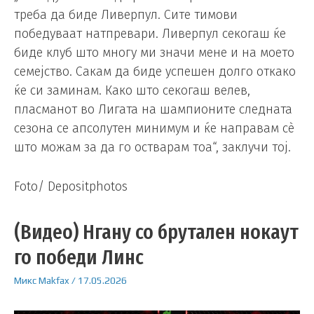
треба да биде Ливерпул. Сите тимови
победуваат натпревари. Ливерпул секогаш ќе
биде клуб што многу ми значи мене и на моето
семејство. Сакам да биде успешен долго откако
ќе си заминам. Како што секогаш велев,
пласманот во Лигата на шампионите следната
сезона се апсолутен минимум и ќе направам сè
што можам за да го остварам тоа“, заклучи тој.
Foto/ Depositphotos
(Видео) Нгану со брутален нокаут
го победи Линс
Микс
Makfax
/
17.05.2026