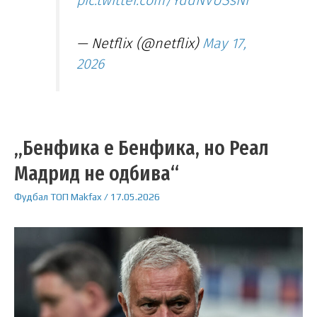
pic.twitter.com/YddNVUSsNr
— Netflix (@netflix)
May 17,
2026
„Бенфика е Бенфика, но Реал
Мадрид не одбива“
Фудбал
ТОП
Makfax
/
17.05.2026