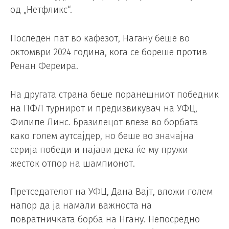
од „Нетфликс“.
Последен пат во кафезот, Нагану беше во
октомври 2024 година, кога се бореше против
Ренан Фереира.
На другата страна беше поранешниот победник
на ПФЛ турнирот и предизвикувач на УФЦ,
Филипе Линс. Бразилецот влезе во борбата
како голем аутсајдер, но беше во значајна
серија победи и најави дека ќе му пружи
жесток отпор на шампионот.
Претседателот на УФЦ, Дана Вајт, вложи голем
напор да ја намали важноста на
повратничката борба на Нгану. Непосредно