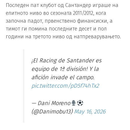
Последен пат клубот од Сантандер играше на
елитното ниво во сезоната 2011/2012, кога
започна падот, првенствено финансиски, а
тимот ги помина последните десет и пол
години на третото ниво од натпреварувањето.
¡El Racing de Santander es
equipo de 1ª división! Y la
afición invade el campo.
pic.twitter.com/pD5f74hTx2
— Dani Moreno
(@Danimobu13)
May 16, 2026