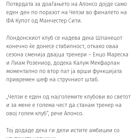
Потврдата за доаѓањето на Алонсо дојде само
еден ден по поразот на Челзи во финалето на
ФА Купот од Манчестер Сити.
Лондонскиот клуб се надева дека Шпанецот
конечно ќе донесе стабилност, откако оваа
сезона сменија двајца тренери – Енцо Мареска
и Лиам Розениор, додека Калум Мекфарлан
моментално по втор пат ја врши функцијата
привремен шеф на стручниот штаб.
„Челзи е еден од најголемите клубови во светот
и за мене е голема чест да станам тренер на
овој голем клуб“, рече Алонсо.
Тој додаде дека ги дели истите амбиции со