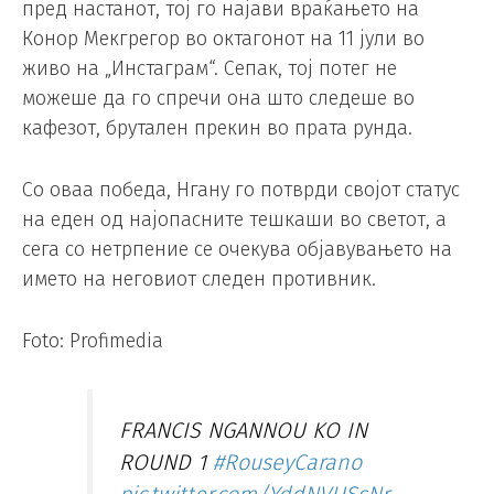
пред настанот, тој го најави враќањето на
Конор Мекгрегор во октагонот на 11 јули во
живо на „Инстаграм“. Сепак, тој потег не
можеше да го спречи она што следеше во
кафезот, брутален прекин во прата рунда.
Со оваа победа, Нгану го потврди својот статус
на еден од најопасните тешкаши во светот, а
сега со нетрпение се очекува објавувањето на
името на неговиот следен противник.
Foto: Profimedia
FRANCIS NGANNOU KO IN
ROUND 1
#RouseyCarano