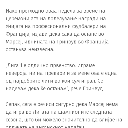
Иако претходно оваа недела за време на
церемонијата на доделување награди на
Унијата на професионални фудбалери на
Франција, изјави дека сака да остане во
Марсеј, иднината на Гринвуд во Франција
останува неизвесна.
„Лига 1 е одлично првенство. Играме
неверојатни натпревари и за мене ова е една
од најдобрите лиги во кои сум играл. Се
надевам дека ќе останам“, рече Гринвуд.
Сепак, сега е речиси сигурно дека Марсеј нема
да игра во Лигата на шампионите следната
сезона, што би можело значително да влијае на
одлуката на англискиот напаѓач.