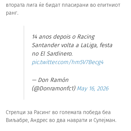
втората лига ќе бидат пласирани во елитниот
ранг.
14 anos depois o Racing
Santander volta a LaLiga, festa
no El Sardinero.
pic.twitter.com/hm5V7Becg4
— Don Ramón
(@Donramonfc1)
May 16, 2026
Стрелци за Расинг во големата победа беа
Виљабре, Андрес во два наврати и Сулејман.