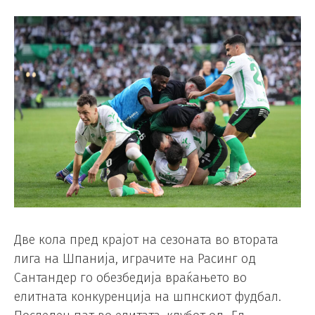
Две кола пред крајот на сезоната во втората
лига на Шпанија, играчите на Расинг од
Сантандер го обезбедија враќањето во
елитната конкуренција на шпнскиот фудбал.