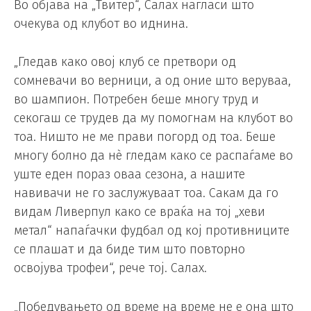
Во објава на „Твитер“, Салах нагласи што
очекува од клубот во иднина.
„Гледав како овој клуб се претвори од
сомневачи во верници, а од оние што веруваа,
во шампион. Потребен беше многу труд и
секогаш се трудев да му помогнам на клубот во
тоа. Ништо не ме прави погорд од тоа. Беше
многу болно да нè гледам како се распаѓаме во
уште еден пораз оваа сезона, а нашите
навивачи не го заслужуваат тоа. Сакам да го
видам Ливерпул како се враќа на тој „хеви
метал“ напаѓачки фудбал од кој противниците
се плашат и да биде тим што повторно
освојува трофеи“, рече тој. Салах.
„Победувањето од време на време не е она што