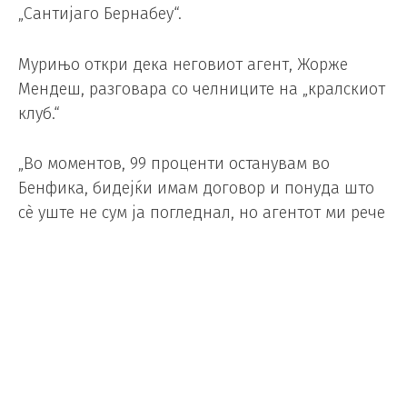
„Сантијаго Бернабеу“.
Мурињо откри дека неговиот агент, Жорже
Мендеш, разговара со челниците на „кралскиот
клуб.“
„Во моментов, 99 проценти останувам во
Бенфика, бидејќи имам договор и понуда што
сè уште не сум ја погледнал, но агентот ми рече
дека станува збор за исклучително добра
понуда. Во моментов немам ништо од страната
на Реал Мадрид, но, повторувам, никој од нас
не е наивен, единственото нешто што
моментално постои се разговорите меѓу Жорже
Мендеш и луѓето од Реал Мадрид“, рече
Мурињо и дополни.