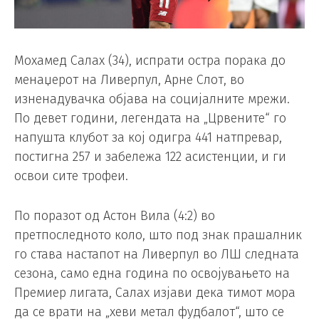
Мохамед Салах (34), испрати остра порака до
менаџерот на Ливерпул, Арне Слот, во
изненадувачка објава на социјалните мрежи.
По девет години, легендата на „Црвените“ го
напушта клубот за кој одигра 441 натпревар,
постигна 257 и забележа 122 асистенции, и ги
освои сите трофеи.
По поразот од Астон Вила (4:2) во
претпоследното коло, што под знак прашалник
го става настапот на Ливерпул во ЛШ следната
сезона, само една година по освојувањето на
Премиер лигата, Салах изјави дека тимот мора
да се врати на „хеви метал фудбалот“, што се