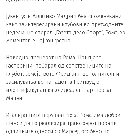
Јувентус и Атлетико Мадрид беа споменувани
како заинтересирани клубови во претходните
недели, но според „Газета дело Спорт“, Рома во
моментов е најконкретна.
Наводно, тренерот на Рома, Џанпјеро
Гасперини, побарал од сопствениците на
клубот, семејството Фридкин, дополнителни
засилувања во нападот, а Гринвуд е
идентификуван како идеален партнер за
Мален.
Италијанците веруваат дека Рома има добри
шанси да го реализира трансферот поради
одличните односи со Марсеј, особено по