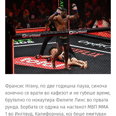
Франсис Нгану, по две годишна пауза, синоча
конечно се врати во кафезот и не губеше време,
брутално го нокаутира Филипе Линс во првата
рунда. Борбата се одржа на настанот MВП MMA
1 во Инглвуд, Калифорнија, кој беше емитуван