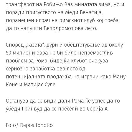
трансферот на Робињо Ваз минатата зима, но и
поради присуството на Меди Бенатија,
поранешен играч на римскиот клуб кој треба
да го напушти Велодромот ова лето.
Според „Газета“, дури и обештетување од околу
50 милиони евра не би било непремостлив
проблем за Рома, бидејќи клубот очекува
сериозна заработка ова лето од
потенцијалната продажба на играчи како Ману
Коне и Матијас Суле.
Останува да се види дали Рома ќе успее да го
убеди Гринвуд да се пресели во Серија А.
Foto/ Depositphotos