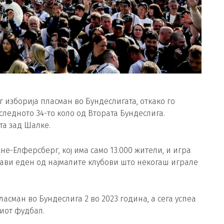
г изборија пласман во Бундеслигата, откако го
следното 34-то коло од Втората Бундеслига.
та зад Шалке.
не-Елферсберг, кој има само 13.000 жители, и игра
прави еден од најмалите клубови што некогаш играле
ласман во Бундеслига 2 во 2023 година, а сега успеа
киот фудбал.