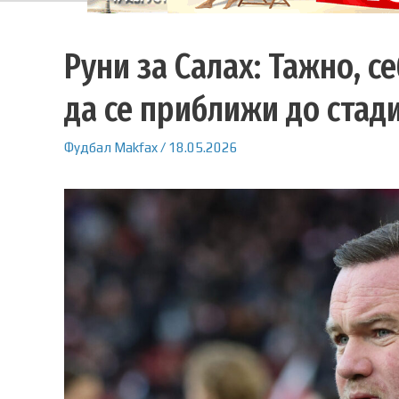
Руни за Салах: Тажно, с
да се приближи до стад
Фудбал
Makfax
/
18.05.2026