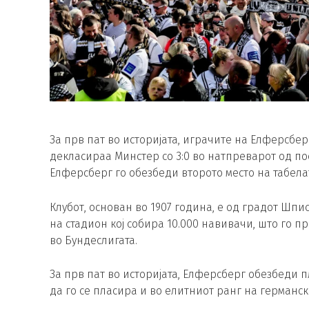
За прв пат во историјата, играчите на Елферсбер
декласираа Минстер со 3:0 во натпреварот од по
Елферсберг го обезбеди второто место на табела
Клубот, основан во 1907 година, е од градот Шпис
на стадион кој собира 10.000 навивачи, што го 
во Бундеслигата.
За прв пат во историјата, Елферсберг обезбеди п
да го се пласира и во елитниот ранг на германс