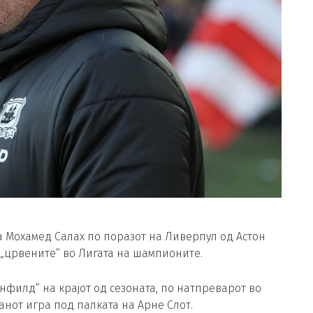
а Мохамед Салах по поразот на Ливерпул од Астон
а „црвените“ во Лигата на шампионите.
нфилд“ на крајот од сезоната, по натпреварот во
нот игра под палката на Арне Слот.