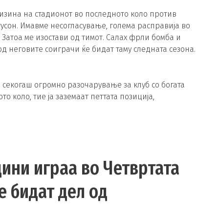
близина на стадионот во последното коло против
усон. Имавме несогласување, голема расправија во
Затоа ме изостави од тимот. Салах фрли бомба и
од неговите соиграчи ќе бидат таму следната сезона.
е секогаш огромно разочарување за клуб со богата
то коло, тие ја заземаат петтата позиција,
дини играа во Четвртата
ќе бидат дел од