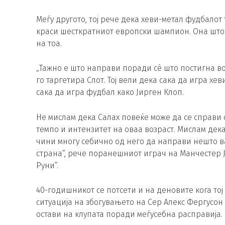
Меѓу другото, тој рече дека хеви-метал фудбалот
краси шесткратниот европски шампион. Она што г
на тоа.
„Тажно е што направи поради сè што постигна во
го таргетира Слот. Тој вели дека сака да игра хе
сака да игра фудбал како Јирген Клоп.
Не мислам дека Салах повеќе може да се справи с
темпо и интензитет на оваа возраст. Мислам дека
чини многу себично од него да направи нешто в
страна“, рече поранешниот играч на Манчестер Ј
Руни“.
40-годишникот се потсети и на деновите кога тој
ситуација на збогувањето на Сер Алекс Фергусон
остави на клупата поради меѓусебна расправија.