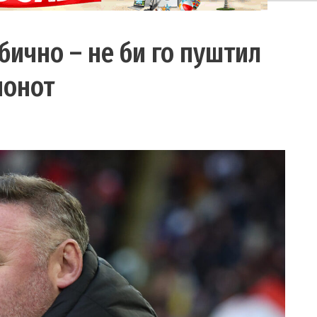
ебично – не би го пуштил
ионот