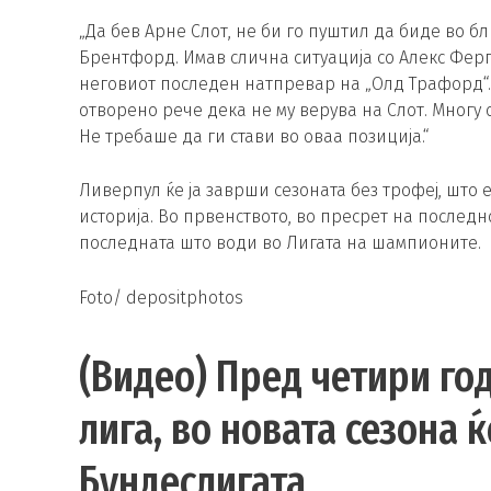
„Да бев Арне Слот, не би го пуштил да биде во 
Брентфорд. Имав слична ситуација со Алекс Ферг
неговиот последен натпревар на „Олд Трафорд“. 
отворено рече дека не му верува на Слот. Многу 
Не требаше да ги стави во оваа позиција.“
Ливерпул ќе ја заврши сезоната без трофеј, што 
историја. Во првенството, во пресрет на последно
последната што води во Лигата на шампионите.
Foto/ depositphotos
(Видео) Пред четири го
лига, во новата сезона 
Бундеслигата