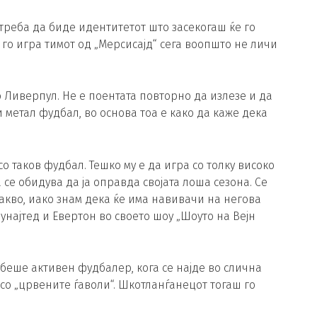
 треба да биде идентитетот што засекогаш ќе го
о игра тимот од „Мерсисајд“ сега воопшто не личи
 Ливерпул. Не е поентата повторно да излезе и да
ви метал фудбал, во основа тоа е како да каже дека
о таков фудбал. Тешко му е да игра со толку високо
 се обидува да ја оправда својата лоша сезона. Се
акво, иако знам дека ќе има навивачи на негова
унајтед и Евертон во своето шоу „Шоуто на Вејн
 беше активен фудбалер, кога се најде во слична
 со „црвените ѓаволи“. Шкотланѓанецот тогаш го