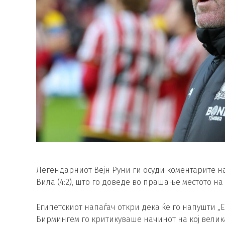
Легендарниот Вејн Руни ги осуди коментарите н
Вила (4:2), што го доведе во прашање местото н
Египетскиот напаѓач откри дека ќе го напушти „Е
Бирмингем го критикуваше начинот на кој велика