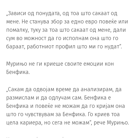
„Зависи од понудата, од тоа што сакаат од
мене. Не станува збор за едно евро повеќе или
помалку, туку за тоа што сакаат од мене, дали
сум во можност да го исполнам она што го
бараат, работниот профил што ми го нудат“.
Мурињо не ги криеше своите емоции кон
Бенфика.
„Сакам да одвојам време да анализирам, да
размислам и да одлучам сам. Бенфика е
Бенфика и повеќе не можам да го кријам она
што го чувствувам за Бенфика. Го криев тоа
цела кариера, но сега не можам“, рече Мурињо.