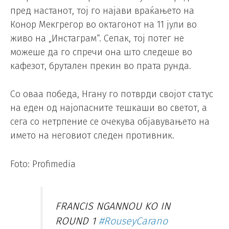
пред настанот, тој го најави враќањето на
Конор Мекгрегор во октагонот на 11 јули во
живо на „Инстаграм“. Сепак, тој потег не
можеше да го спречи она што следеше во
кафезот, брутален прекин во прата рунда.
Со оваа победа, Нгану го потврди својот статус
на еден од најопасните тешкаши во светот, а
сега со нетрпение се очекува објавувањето на
името на неговиот следен противник.
Foto: Profimedia
FRANCIS NGANNOU KO IN
ROUND 1
#RouseyCarano