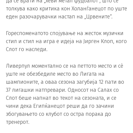
да се врати на „хеви метал фудбалот“, што се
толкува како критика кон Холанѓанецот по уште
еден разочарувачки настап на „Црвените“.
Гореспоменатото спојување на жесток музички
стил и стил на игра е идеја на Јирген Клоп, кого
Слот го наследи.
Ливерпул моментално се на петтото место и сè
уште не обезбедиле место во Лигата на
шампионите, а оваа сезона загубија 12 пати во
37 лигашки натпревари. Односот на Салах со
Слот беше напнат во текот на сезоната, и се
чини дека Египќанецот реши да го зачини
збогувањето со клубот со остра порака до
тренерот.