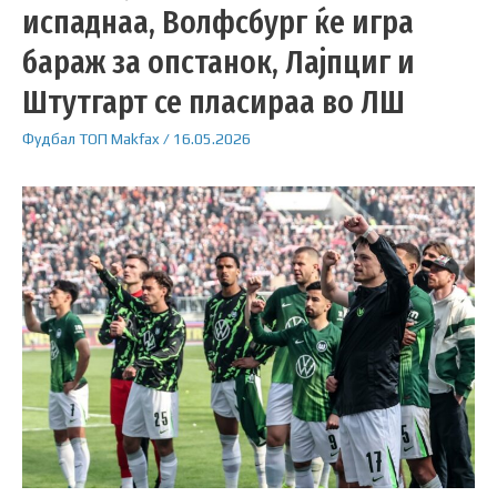
испаднаа, Волфсбург ќе игра
бараж за опстанок, Лајпциг и
Штутгарт се пласираа во ЛШ
Фудбал
ТОП
Makfax
/
16.05.2026