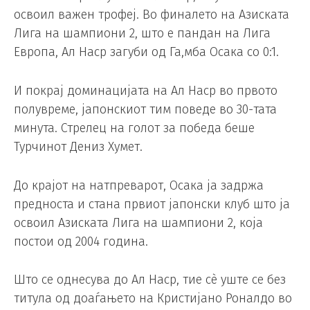
освоил важен трофеј. Во финалето на Азиската
Лига на шампиони 2, што е пандан на Лига
Европа, Ал Наср загуби од Га,мба Осака со 0:1.
И покрај доминацијата на Ал Наср во првото
полувреме, јапонскиот тим поведе во 30-тата
минута. Стрелец на голот за победа беше
Турчинот Дениз Хумет.
До крајот на натпреварот, Осака ја задржа
предноста и стана првиот јапонски клуб што ја
освоил Азиската Лига на шампиони 2, која
постои од 2004 година.
Што се однесува до Ал Наср, тие сè уште се без
титула од доаѓањето на Кристијано Роналдо во