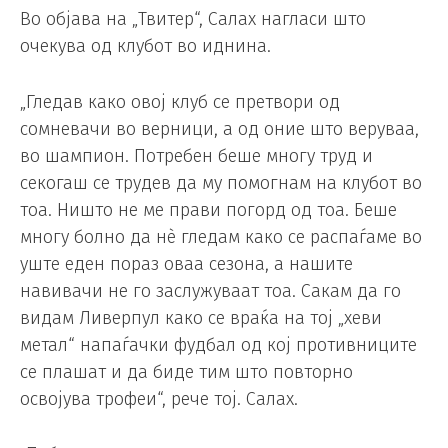
Во објава на „Твитер“, Салах нагласи што
очекува од клубот во иднина.
„Гледав како овој клуб се претвори од
сомневачи во верници, а од оние што веруваа,
во шампион. Потребен беше многу труд и
секогаш се трудев да му помогнам на клубот во
тоа. Ништо не ме прави погорд од тоа. Беше
многу болно да нè гледам како се распаѓаме во
уште еден пораз оваа сезона, а нашите
навивачи не го заслужуваат тоа. Сакам да го
видам Ливерпул како се враќа на тој „хеви
метал“ напаѓачки фудбал од кој противниците
се плашат и да биде тим што повторно
освојува трофеи“, рече тој. Салах.