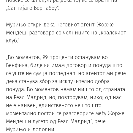
повеќе се шпекулира дека тој ќе се врати на
„Сантијаго Бернабеу“.
Мурињо откри дека неговиот агент, Жорже
Мендеш, разговара со челниците на „кралскиот
клуб.“
„Во моментов, 99 проценти останувам во
Бенфика, бидејќи имам договор и понуда што
сè уште не сум ја погледнал, но агентот ми рече
дека станува збор за исклучително добра
понуда. Во моментов немам ништо од страната
на Реал Мадрид, но, повторувам, никој од нас
не е наивен, единственото нешто што
моментално постои се разговорите меѓу Жорже
Мендеш и луѓето од Реал Мадрид“, рече
Мурињо и дополни.