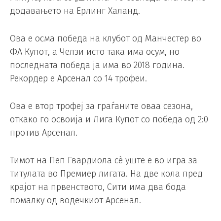
додавањето на Ерлинг Халанд.
Ова е осма победа на клубот од Манчестер во
ФА Купот, а Челзи исто така има осум, но
последната победа ја има во 2018 година.
Рекордер е Арсенал со 14 трофеи.
Ова е втор трофеј за граѓаните оваа сезона,
откако го освоија и Лига Купот со победа од 2:0
против Арсенал.
Тимот на Пеп Гвардиола сè уште е во игра за
титулата во Премиер лигата. На две кола пред
крајот на првенството, Сити има два бода
помалку од водечкиот Арсенал.