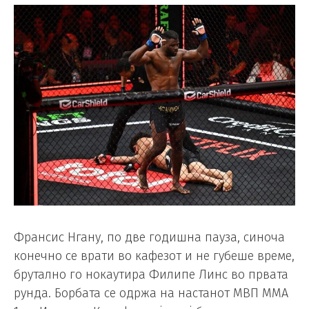
Франсис Нгану, по две годишна пауза, синоча
конечно се врати во кафезот и не губеше време,
брутално го нокаутира Филипе Линс во првата
рунда. Борбата се одржа на настанот MВП MMA