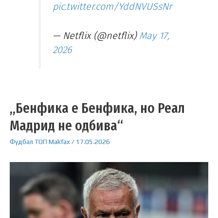
pic.twitter.com/YddNVUSsNr
— Netflix (@netflix)
May 17,
2026
„Бенфика е Бенфика, но Реал
Мадрид не одбива“
Фудбал
ТОП
Makfax
/
17.05.2026