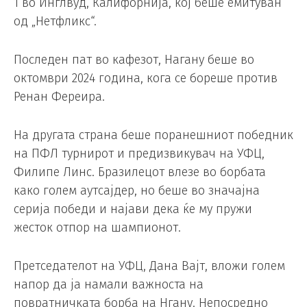
1 во Инглвуд, Калифорнија, кој беше емитуван
од „Нетфликс“.
Последен пат во кафезот, Нагану беше во
октомври 2024 година, кога се бореше против
Ренан Фереира.
На другата страна беше поранешниот победник
на ПФЛ турнирот и предизвикувач на УФЦ,
Филипе Линс. Бразилецот влезе во борбата
како голем аутсајдер, но беше во значајна
серија победи и најави дека ќе му пружи
жесток отпор на шампионот.
Претседателот на УФЦ, Дана Вајт, вложи голем
напор да ја намали важноста на
повратничката борба на Нгану. Непосредно