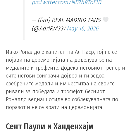
pic.twitter.com/NB7h9ToEIR
— (fan) REAL MADRID FANS
(@AdriRM33)
May 16, 2026
Иако Роналдо е капитен на Ал Наср, тој не се
појави на церемонијата на доделување на
медалите и трофеите. Додека неговиот тренер и
сите негови соиграчи дојдоа и ги зедоа
сребрените медали и им честитаа на своите
ривали за победата и трофејот, бесниот
Роналдо веднаш отиде во соблекувалната по
поразот и не се врати на церемонијата.
Сент Паули и Ханденхајм