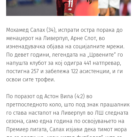
Мохамед Салах (34), испрати остра порака до
менаџерот на Ливерпул, Арне Слот, во
изненадувачка објава на социјалните мрежи.
По девет години, легендата на „Црвените“ го
напушта клубот за кој одигра 441 натпревар,
постигна 257 и забележа 122 асистенции, и ги
освои сите трофеи.
По поразот од Астон Вила (4:2) во
претпоследното коло, што под знак прашалник
го става настапот на Ливерпул во ЛШ следната
сезона, само една година по освојувањето на
Премиер лигата, Салах изјави дека тимот мора