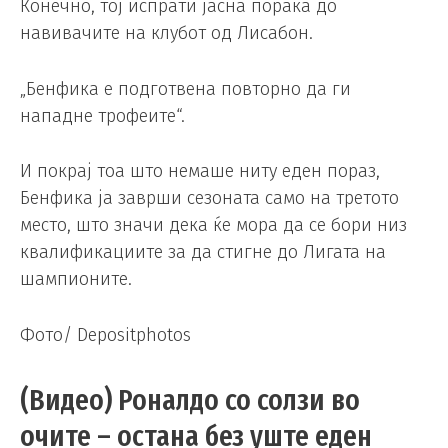
Конечно, тој испрати јасна порака до
навивачите на клубот од Лисабон.
„Бенфика е подготвена повторно да ги
нападне трофеите“.
И покрај тоа што немаше ниту еден пораз,
Бенфика ја заврши сезоната само на третото
место, што значи дека ќе мора да се бори низ
квалификациите за да стигне до Лигата на
шампионите.
Фото/ Depositphotos
(Видео) Роналдо со солзи во
очите – остана без уште еден