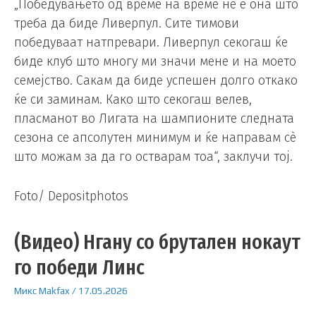
„Победувањето од време на време не е она што
треба да биде Ливерпул. Сите тимови
победуваат натпревари. Ливерпул секогаш ќе
биде клуб што многу ми значи мене и на моето
семејство. Сакам да биде успешен долго откако
ќе си заминам. Како што секогаш велев,
пласманот во Лигата на шампионите следната
сезона се апсолутен минимум и ќе направам сè
што можам за да го остварам тоа“, заклучи тој.
Foto/ Depositphotos
(Видео) Нгану со брутален нокаут
го победи Линс
Микс
Makfax
/
17.05.2026