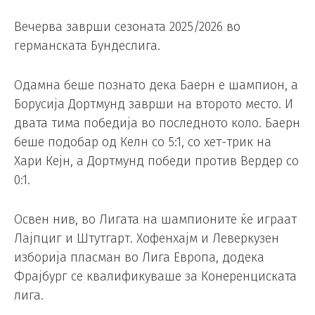
Вечерва заврши сезоната 2025/2026 во
германската Бундеслига.
Одамна беше познато дека Баерн е шампион, а
Борусија Дортмунд заврши на второто место. И
двата тима победија во последното коло. Баерн
беше подобар од Келн со 5:1, со хет-трик на
Хари Кејн, а Дортмунд победи против Вердер со
0:1.
Освен нив, во Лигата на шампионите ќе играат
Лајпциг и Штутгарт. Хофенхајм и Леверкузен
изборија пласман во Лига Европа, додека
Фрајбург се квалификуваше за Конеренциската
лига.