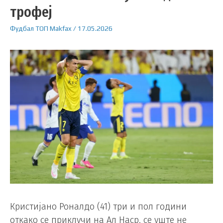
трофеј
Фудбал
ТОП
Makfax
/
17.05.2026
Кристијано Роналдо (41) три и пол години
откако се приклучи на Ал Наср, се уште не