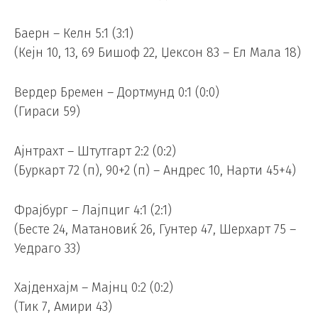
Баерн – Келн 5:1 (3:1)
(Кејн 10, 13, 69 Бишоф 22, Џексон 83 – Ел Мала 18)
Вердер Бремен – Дортмунд 0:1 (0:0)
(Гираси 59)
Ајнтрахт – Штутгарт 2:2 (0:2)
(Буркарт 72 (п), 90+2 (п) – Андрес 10, Нарти 45+4)
Фрајбург – Лајпциг 4:1 (2:1)
(Бесте 24, Матановиќ 26, Гунтер 47, Шерхарт 75 –
Уедраго 33)
Хајденхајм – Мајнц 0:2 (0:2)
(Тик 7, Амири 43)