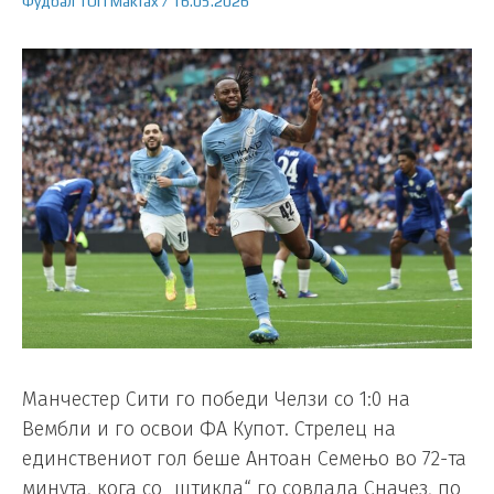
Фудбал
ТОП
Makfax
/
16.05.2026
Манчестер Сити го победи Челзи со 1:0 на
Вембли и го освои ФА Купот. Стрелец на
единствениот гол беше Антоан Семењо во 72-та
минута, кога со „штикла“ го совлада Сначез, по