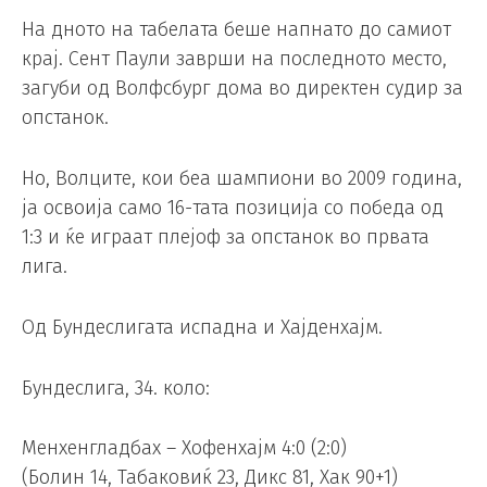
На дното на табелата беше напнато до самиот
крај. Сент Паули заврши на последното место,
загуби од Волфсбург дома во директен судир за
опстанок.
Но, Волците, кои беа шампиони во 2009 година,
ја освоија само 16-тата позиција со победа од
1:3 и ќе играат плејоф за опстанок во првата
лига.
Од Бундеслигата испадна и Хајденхајм.
Бундеслига, 34. коло:
Менхенгладбах – Хофенхајм 4:0 (2:0)
(Болин 14, Табаковиќ 23, Дикс 81, Хак 90+1)