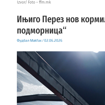
Izvor/ Foto – ffm.mk
Ињиго Перез нов корми
подморница“
Фудбал
Makfax
/
02.06.2026