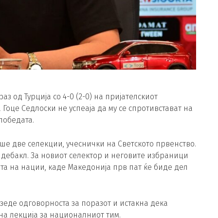
 од Турција со 4-0 (2-0) на пријателскиот
Гоце Седлоски не успеаја да му се спротивстават на
победата.
ше две селекции, учеснички на Светското првенство.
 дебакл. За новиот селектор и неговите избраници
та на нации, каде Македонија прв пат ќе биде дел
езеде одговорноста за поразот и истакна дека
на лекција за националниот тим.