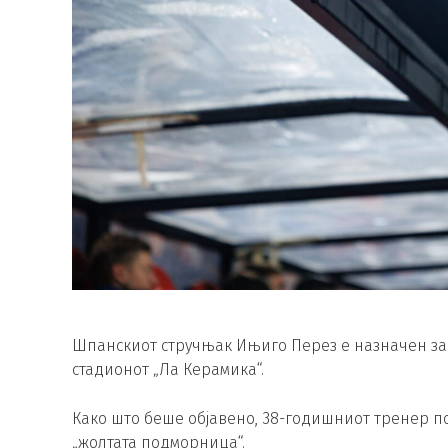
Шпанскиот стручњак Ињиго Перез е назначен за 
стадионот „Ла Керамика“.
Како што беше објавено, 38-годишниот тренер 
„жолтата подморница“.