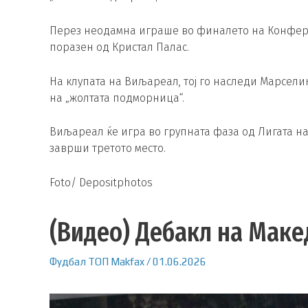
Перез неодамна играше во финалето на Конфере
поразен од Кристал Палас.
На клупата на Виљареал, тој го наследи Марсели
на „жолтата подморница“.
Виљареал ќе игра во групната фаза од Лигата на
заврши третото место.
Foto/ Depositphotos
(Видео) Дебакл на Маке
Фудбал
ТОП
Makfax
/
01.06.2026