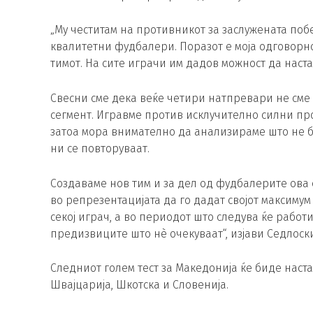
„Му честитам на противникот за заслужената побе
квалитетни фудбалери. Поразот е моја одговорнос
тимот. На сите играчи им дадов можност да наст
Свесни сме дека веќе четири натпревари не сме
сегмент. Игравме против исклучително силни про
затоа мора внимателно да анализираме што не б
ни се повторуваат.
Создаваме нов тим и за дел од фудбалерите ова е
во репрезентацијата да го дадат својот максимум 
секој играч, а во периодот што следува ќе работ
предизвиците што нè очекуваат“, изјави Седлоски
Следниот голем тест за Македонија ќе биде наста
Швајцарија, Шкотска и Словенија.