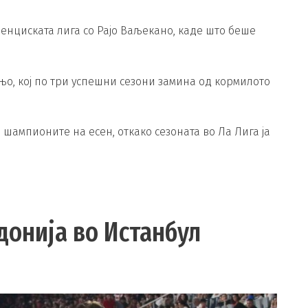
нциската лига со Рајо Ваљекано, каде што беше
њо, кој по три успешни сезони замина од кормилото
 шампионите на есен, откако сезоната во Ла Лига ја
донија во Истанбул