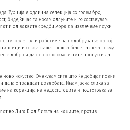
да. Турција е одлична селекција со голем број
т, бидејќи јас ги носам одлуките и го составувам
апат и од ваквите средби мора да извлечеме поуки.
 постигнале гол и работиме на подобрување на тој
тивници и секоја наша грешка беше казнета. Токму
еше добро и да не дозволиме истите пропусти да
 ново искуство. Очекувам сите што ќе добијат повик
и да ја оправдаат довербата. Имам јасна слика за
име на корекција на недостатоците и подготовка за
.
пот во Лига Б од Лигата на нациите, против