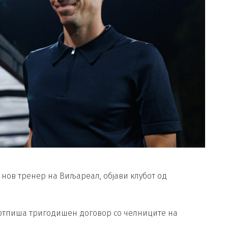
нов тренер на Виљареал, објави клубот од
потпиша тригодишен договор со челниците на