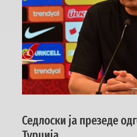
Седлоски ја презеде од
Турција