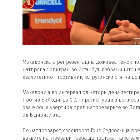
Македонската репрезентација доживеа тежок пораз
натпревар одигран во Истанбул. Избраниците на 
квалитетниот противник, кој рутински стигна до 
Македонија во интервал од четири дена тестира
Против БиХ одигра 0:0, ппротив Турција доживеа
ова е лоша увертира пред натпреварите во Лига
од Б дивизијата.
По натпреварот, селекторот Гоце Седлоски ја пр
ваквите натпревари треба да послужат како важ