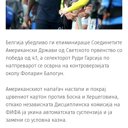
Белгија убедливо ги елиминираше Соединетите
Американски Држави од Светското првенство со
победа од 4:1, а селекторот Руди Гарсија по
натпреварот се осврна на контроверзијата
околу Фоларин Балогун.
Американскиот напаѓач настапи и покрај
црвениот картон против Босна и Херцеговина,
откако независната Дисциплинска комисија на
ФИФА ја укина автоматската суспензија и ја
замени со условна казна.