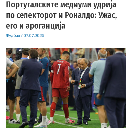
Португалските медиуми удрија
по селекторот и Роналдо: Ужас,
его и ароганција
Фудбал
/
07.07.2026