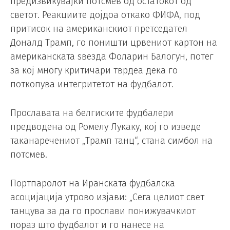
предизвикувајќи потсмев од остатокот од
светот. Реакциите дојдоа откако ФИФА, под
притисок на американскиот претседател
Доналд Трамп, го поништи црвениот картон на
американската ѕвезда Фоларин Балогун, потег
за кој многу критичари тврдеа дека го
поткопува интегритетот на фудбалот.
Прославата на белгиските фудбалери
предводена од Ромелу Лукаку, кој го изведе
таканаречениот „Трамп танц“, стана симбол на
потсмев.
Портпаролот на Иранската фудбалска
асоцијација утрово изјави: „Сега целиот свет
танцува за да го прослави понижувачкиот
пораз што фудбалот и го нанесе на