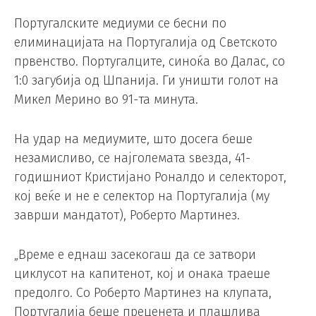
Португалските медиуми се бесни по
елиминацијата на Португалија од Светското
првенство. Португалците, синоќа во Далас, со
1:0 загубија од Шпанија. Ги уништи голот на
Микел Мерино во 91-та минута.
На удар на медиумите, што досега беше
незамисливо, се најголемата ѕвезда, 41-
годишниот Кристијано Роналдо и селекторот,
кој веќе и не е селектор на Португалија (му
заврши мандатот), Роберто Мартинез.
„Време е еднаш засекогаш да се затвори
циклусот на капитенот, кој и онака траеше
предолго. Со Роберто Мартинез на клупата,
Португалија беше преценета и плашлива