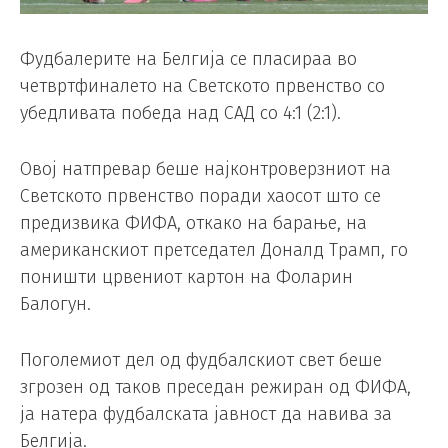
Фудбалерите на Белгија се пласираа во
четвртфиналето на Светското првенство со
убедливата победа над САД со 4:1 (2:1).
Овој натпревар беше најконтроверзниот на
Светското првенство поради хаосот што се
предизвика ФИФА, откако на барање, на
американскиот претседател Доналд Трамп, го
поништи црвениот картон на Фоларин
Балогун.
Поголемиот дел од фудбалскиот свет беше
згрозен од таков преседан режиран од ФИФА,
ја натера фудбалската јавност да навива за
Белгија.