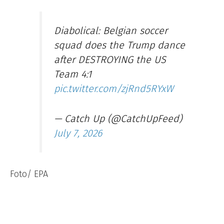
Diabolical: Belgian soccer
squad does the Trump dance
after DESTROYING the US
Team 4:1
pic.twitter.com/zjRnd5RYxW
— Catch Up (@CatchUpFeed)
July 7, 2026
Foto/ EPA