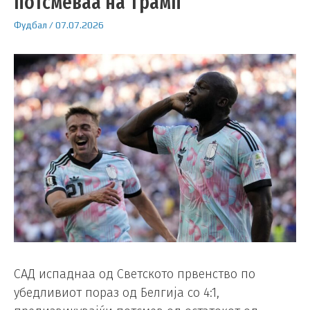
потсмеваа на Трамп
Фудбал
/
07.07.2026
САД испаднаа од Светското првенство по
убедливиот пораз од Белгија со 4:1,