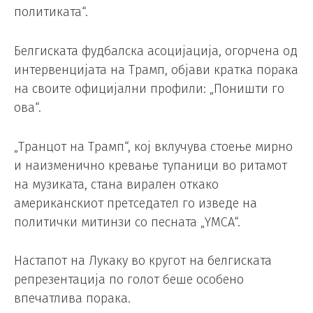
политиката“.
Белгиската фудбалска асоцијација, огорчена од
интервенцијата на Трамп, објави кратка порака
на своите официјални профили: „Поништи го
ова“.
„Транцот на Трамп“, кој вклучува стоење мирно
и наизменично кревање тупаници во ритамот
на музиката, стана вирален откако
американскиот претседател го изведе на
политички митинзи со песната „YMCA“.
Настапот на Лукаку во кругот на белгиската
репрезентација по голот беше особено
впечатлива порака.