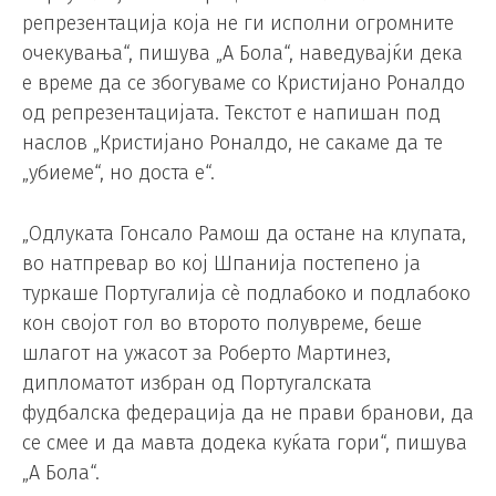
репрезентација која не ги исполни огромните
очекувања“, пишува „А Бола“, наведувајќи дека
е време да се збогуваме со Кристијано Роналдо
од репрезентацијата. Текстот е напишан под
наслов „Кристијано Роналдо, не сакаме да те
„убиеме“, но доста е“.
„Одлуката Гонсало Рамош да остане на клупата,
во натпревар во кој Шпанија постепено ја
туркаше Португалија сè подлабоко и подлабоко
кон својот гол во второто полувреме, беше
шлагот на ужасот за Роберто Мартинез,
дипломатот избран од Португалската
фудбалска федерација да не прави бранови, да
се смее и да мавта додека куќата гори“, пишува
„А Бола“.