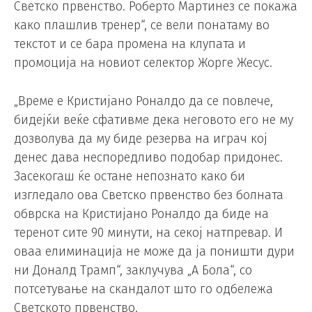
Светско првенство. Роберто Мартинез се покажа
како плашлив тренер“, се вели понатаму во
текстот и се бара промена на клупата и
промоција на новиот селектор Жорге Жесус.
„Време е Кристијано Роналдо да се повлече,
бидејќи веќе сфативме дека неговото его не му
дозволува да му биде резерва на играч кој
денес дава неспоредливо подобар придонес.
Засекогаш ќе остане непознато како би
изгледало ова Светско првенство без болната
обврска на Кристијано Роналдо да биде на
теренот сите 90 минути, на секој натпревар. И
оваа елиминација не може да ја поништи дури
ни Доналд Трамп“, заклучува „А Бола“, со
потсетување на скандалот што го одбележа
Светското првенство.