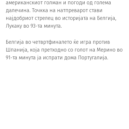
американскиот голман и погоди од голема
далечина. Точкка на натпреварот стави
најдобриот стрелец во историјата на Белгија,
Лукаку во 93-та минута.
Белгија во четвртфиналето ќе игра против
Шпанија, која претходно со голот на Мерино во
91-та минута ја испрати дома Португалија.