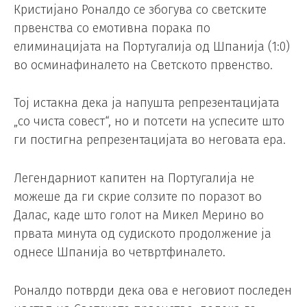
Кристијано Роналдо се збогува со светските
првенства со емотивна порака по
елиминацијата на Португалија од Шпанија (1:0)
во осминафиналето на Светското првенство.
Тој истакна дека ја напушта репрезентацијата
„со чиста совест“, но и потсети на успесите што
ги постигна репрезентацијата во неговата ера.
Легендарниот капитен на Португалија не
можеше да ги скрие солзите по поразот во
Далас, каде што голот на Микел Мерино во
првата минута од судиското продолжение ја
однесе Шпанија во четвртфиналето.
Роналдо потврди дека ова е неговиот последен