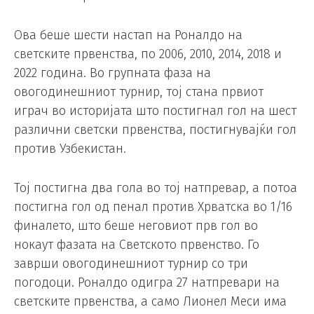
Ова беше шести настап на Роналдо на
светските првенства, по 2006, 2010, 2014, 2018 и
2022 година. Во групната фаза на
овогодинешниот турнир, тој стана првиот
играч во историјата што постигнал гол на шест
различни светски првенства, постигнувајќи гол
против Узбекистан.
Тој постигна два гола во тој натпревар, а потоа
постигна гол од пенал против Хрватска во 1/16
финалето, што беше неговиот прв гол во
нокаут фазата на Светското првенство. Го
заврши овогодинешниот турнир со три
погодоци. Роналдо одигра 27 натпревари на
светските првенства, а само Лионел Меси има