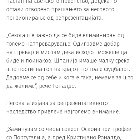
настап на Светското првенство, додека го
остави отворено прашањето за неговото
пензионирање од репрезентацијата.
„Секогаш е тажно да се биде елиминиран од
големо натпреварување. Одигравме добар
натпревар и мислам дека исходот можеше да
биде и поинаков. Шпанија имаше малку среќа
што постигна гол на крајот, но тоа е фудбалот.
Дадовме се од себе и кога е така, немаме за што
да жалиме“, рече Роналдо.
Неговата изјава за репрезентативното
наследство привлече најголемо внимание.
„Заминувам со чиста совест. Освоив три трофеи
со Португалија, а пред Кристијано Роналдо,