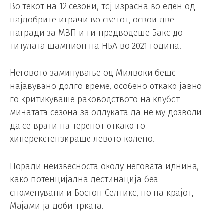
Во текот на 12 сезони, тој израсна во еден од
најдобрите играчи во светот, освои две
награди за МВП и ги предводеше Бакс до
титулата шампион на НБА во 2021 година.
Неговото заминување од Милвоки беше
најавувано долго време, особено откако јавно
го критикуваше раководството на клубот
минатата сезона за одлуката да не му дозволи
да се врати на теренот откако го
хиперекстензираше левото колено.
Поради неизвесноста околу неговата иднина,
како потенцијална дестинација беа
споменувани и Бостон Селтикс, но на крајот,
Мајами ја доби трката.