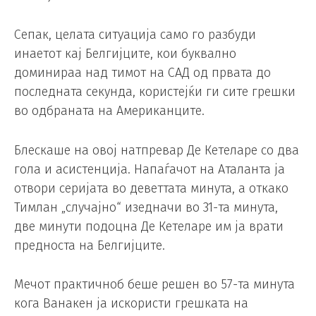
Сепак, целата ситуација само го разбуди
инаетот кај Белгијците, кои буквално
доминираа над тимот на САД од првата до
последната секунда, користејќи ги сите грешки
во одбраната на Американците.
Блескаше на овој натпревар Де Кетеларе со два
гола и асистенција. Напаѓачот на Аталанта ја
отвори серијата во деветтата минута, а откако
Тимлан „случајно“ изедначи во 31-та минута,
две минути подоцна Де Кетеларе им ја врати
предноста на Белгијците.
Мечот практичноб беше решен во 57-та минута
кога Ванакен ја искористи грешката на