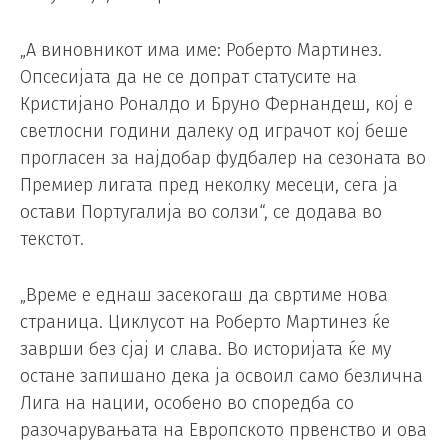
„А виновникот има име: Роберто Мартинез.
Опсесијата да не се допрат статусите на
Кристијано Роналдо и Бруно Фернандеш, кој е
светлосни години далеку од играчот кој беше
прогласен за најдобар фудбалер на сезоната во
Премиер лигата пред неколку месеци, сега ја
остави Португалија во солзи“, се додава во
текстот.
„Време е еднаш засекогаш да свртиме нова
страница. Циклусот на Роберто Мартинез ќе
заврши без сјај и слава. Во историјата ќе му
остане запишано дека ја освоил само безлична
Лига на нации, особено во споредба со
разочарувањата на Европското првенство и ова