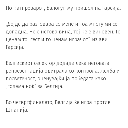
По натпреварот, Балогун му пришол на Гарсија.
„Дојде да разговара со мене и тоа многу ми се
допадна. Не е негова вина, тој не е виновен. Го
ценам тој гест и го ценам играчот“, изјави
Гарсија.
Белгискиот селектор додаде дека неговата
репрезентација одиграла со контрола, желба и
посветеност, оценувајќи ја победата како
„голема ноќ“ за Белгија.
Во четвртфиналето, Белгија ќе игра против
Шпанија.