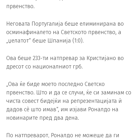
првенство.
Неговата Португалија беше елиминирана во
осминафиналето на Светското првенство, а
„џелатот“ беше Шпанија (1:0).
Ова беше 233-ти натпревар за Кристијано во
дресот со националниот грб.
„Ова ќе биде моето последно Светско
првенство. Што и да се случи, ќе си заминам со
чиста совест бидејќи на репрезентацијата ѝ
дадов сè што имав“, им изјави Роналдо на
новинарите пред два дена.
По натпреварот, Роналдо не можеше да ги