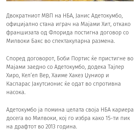
Двократниот МВП на НБА, Јанис Адетокумбо,
официјално стана играч на Мајами Хит, откако
франшизата од Флорида постигна договор со
Милвоки Бакс во спектакуларна размена.
Според договорот, Боби Портис ќе пристигне во
Мајами заедно со Адетокумбо, додека Тајлер
Хиро, Кел’ел Вер, Хаиме Хакез Џуниор и
Каспарас Јакутсионис ќе одат во спротивна
насока.
Адетокумбо ја помина целата своја НБА кариера
досега во Милвоки, кој го избра како 15-ти пик
на драфтот во 2013 година.