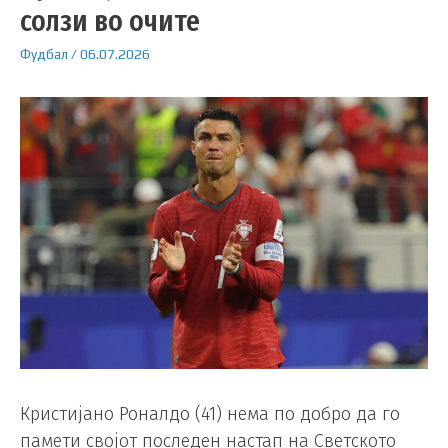
солзи во очите
Фудбал
/
06.07.2026
Кристијано Роналдо (41) нема по добро да го
памети својот последен настап на Светското