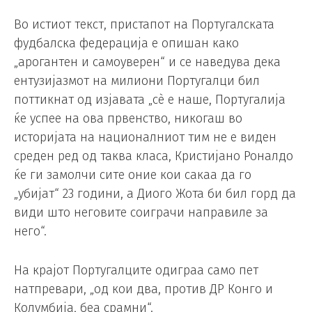
Во истиот текст, пристапот на Португалската
фудбалска федерација е опишан како
„арогантен и самоуверен“ и се наведува дека
ентузијазмот на милиони Португалци бил
поттикнат од изјавата „сè е наше, Португалија
ќе успее на ова првенство, никогаш во
историјата на националниот тим не е виден
среден ред од таква класа, Кристијано Роналдо
ќе ги замолчи сите оние кои сакаа да го
„убијат“ 23 години, а Диого Жота би бил горд да
види што неговите соиграчи направиле за
него“.
На крајот Португалците одиграа само пет
натпревари, „од кои два, против ДР Конго и
Колумбија, беа срамни“.