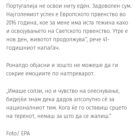
Португалија не освои ниту еден. Задоволен сум.
Најголемиот успех е Европското првенство во
2016 година, кое за мене има иста тежина како
и освојувањето на Светското првенство. Утре е
нов ден, животот продолжува“, рече 41-
годишниот напаѓач.
Роналдо објасни и зошто не можеше да ги
сокрие емоциите по натпреварот.
„Имаше солзи, но и чувство на олеснување,
бидејќи знам дека дадов апсолутно сè за
националниот тим. Кога ќе го оставиш срцето
на теренот, немаш за што да се жалиш.“
Foto/ EPA