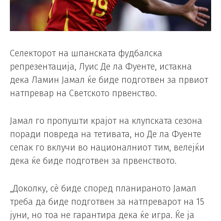
Селекторот на шпанската фудбалска
репрезентација, Луис Де ла Фуенте, истакна
дека Ламин Јамал ​​ќе биде подготвен за првиот
натпревар на Светското првенство.
Јамал ​​го пропушти крајот на клупската сезона
поради повреда на тетивата, но Де ла Фуенте
сепак го вклучи во националниот тим, велејќи
дека ќе биде подготвен за првенството.
„Доколку, сè биде според планираното Јамал
треба да биде подготвен за натпреварот на 15
јуни, но тоа не гарантира дека ќе игра. Ќе ја