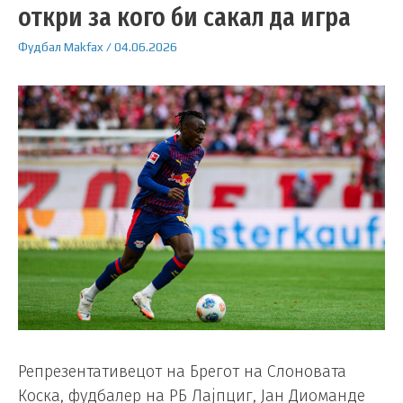
откри за кого би сакал да игра
Фудбал
Makfax
/
04.06.2026
Репрезентативецот на Брегот на Слоновата
Коска, фудбалер на РБ Лајпциг, Јан Диоманде