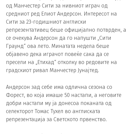
од Манчестер Сити за нивниот играч од
средниот ред Елиот Андерсон. Интересот на
Сити за 23-годишниот англиски
репрезентативец беше официјално потврден, а
се очекува Андерсон да го напушти „Сити
Граунд“ ова лето. Минатата недела беше
објавено дека играчот повеќе сака да се
пресели на „Етихад“ отколку во редовите на
градскиот ривал Манчестер Јунајтед.
Андерсон зад себе има одлична сезона со
Форест, во која имаше 50 настапи, а неговите
добри настапи му ја донесоа поканата од
селекторот Томас Тухел во англиската
репрезентација за Светското првенство.