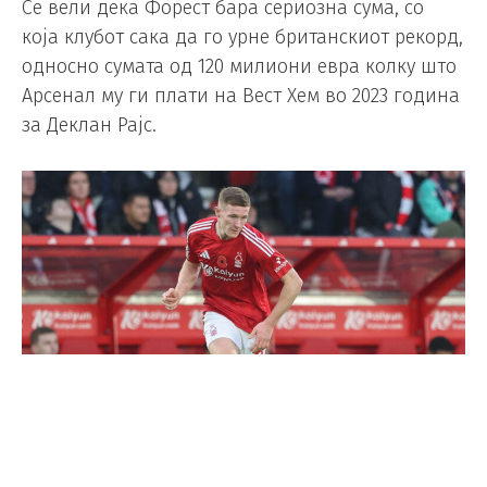
Се вели дека Форест бара сериозна сума, со
која клубот сака да го урне британскиот рекорд,
односно сумата од 120 милиони евра колку што
Арсенал му ги плати на Вест Хем во 2023 година
за Деклан Рајс.