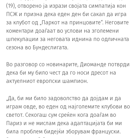
(19), отворено ја изрази својата симпатија кон
ПСЖ и призна дека еден ден би сакал да игра
за клубот од „Паркот на принцовите“. Неговите
коментари доаѓаат во услови на зголемени
шпекулации за неговата иднина по одличната
сезона во Бундеслигата.
Во разговор со новинарите, Диоманде потврди
дека би му било чест да го носи дресот на
актуелниот европски шампион.
„Да, би ми било задоволство да дојдам и да
играм овде, во еден од најголемите клубови во
светот. Секогаш сум среќен кога доаѓам во
Париз и не мислам дека адаптацијата би ми
била проблем бидејќи зборувам француски.