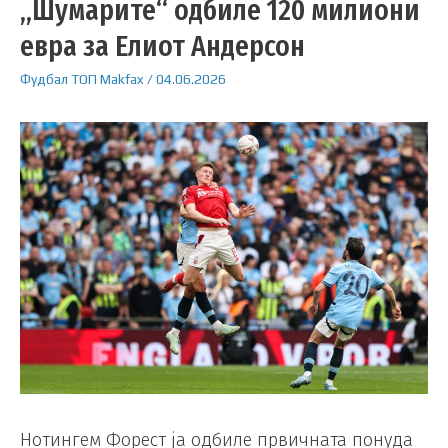
„Шумарите“ одбиле 120 милиони
евра за Елиот Андерсон
Фудбал
ТОП
Makfax
/
04.06.2026
Нотингем Форест ја одбиле првичната понуда