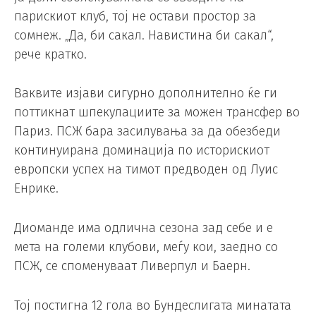
парискиот клуб, тој не остави простор за
сомнеж. „Да, би сакал. Навистина би сакал“,
рече кратко.
Ваквите изјави сигурно дополнително ќе ги
поттикнат шпекулациите за можен трансфер во
Париз. ПСЖ бара засилувања за да обезбеди
континуирана доминација по историскиот
европски успех на тимот предводен од Луис
Енрике.
Диоманде има одлична сезона зад себе и е
мета на големи клубови, меѓу кои, заедно со
ПСЖ, се споменуваат Ливерпул и Баерн.
Тој постигна 12 гола во Бундеслигата минатата