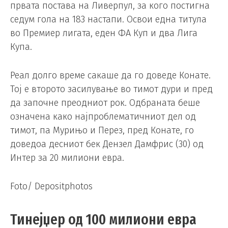
првата постава на Ливерпул, за кого постигна
седум гола на 183 настапи. Освои една титула
во Премиер лигата, еден ФА Куп и два Лига
Купа.
Реал долго време сакаше да го доведе Конате.
Тој е второто засилување во тимот дури и пред
да започне преодниот рок. Одбраната беше
означена како најпроблематичниот дел од
тимот, па Мурињо и Перез, пред Конате, го
доведоа десниот бек Дензел Дамфрис (30) од
Интер за 20 милиони евра.
Foto/ Depositphotos
Тинејџер од 100 милиони евра