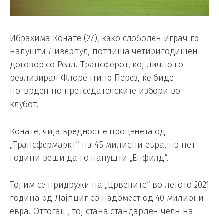
Ибрахима Конате (27), како слободен играч го
напушти Ливерпул, потпиша четиригодишен
договор со Реал. Трансферот, кој лично го
реализирал Флорентино Перез, ќе биде
потврден по претседателските избори во
клубот.
Конате, чија вредност е проценета од
„Трансфермаркт“ на 45 милиони евра, по пет
години реши да го напушти „Енфилд“.
Тој им се придружи на „Црвените“ во летото 2021
година од Лајпциг со надомест од 40 милиони
евра. Оттогаш, тој стана стандарден челн на