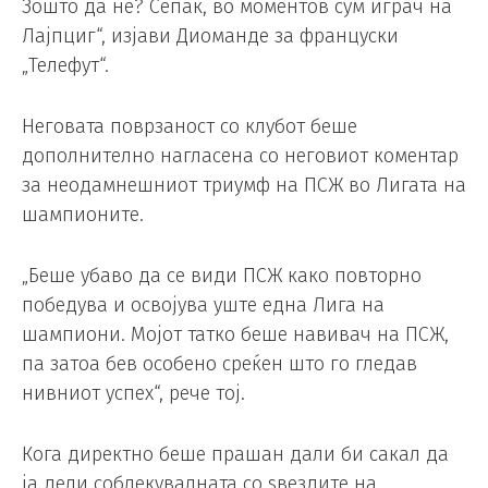
Зошто да не? Сепак, во моментов сум играч на
Лајпциг“, изјави Диоманде за француски
„Телефут“.
Неговата поврзаност со клубот беше
дополнително нагласена со неговиот коментар
за неодамнешниот триумф на ПСЖ во Лигата на
шампионите.
„Беше убаво да се види ПСЖ како повторно
победува и освојува уште една Лига на
шампиони. Мојот татко беше навивач на ПСЖ,
па затоа бев особено среќен што го гледав
нивниот успех“, рече тој.
Кога директно беше прашан дали би сакал да
ја дели соблекувалната со ѕвездите на