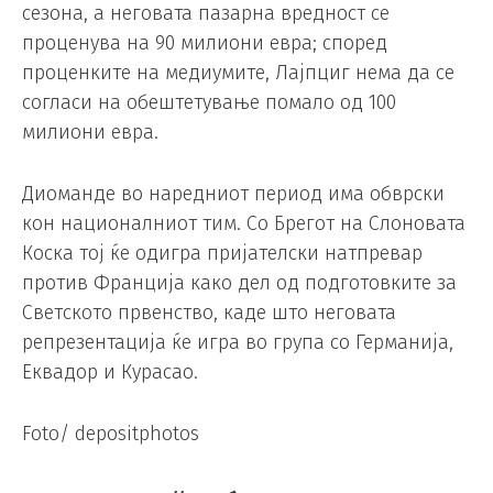
сезона, а неговата пазарна вредност се
проценува на 90 милиони евра; според
проценките на медиумите, Лајпциг нема да се
согласи на обештетување помало од 100
милиони евра.
Диоманде во наредниот период има обврски
кон националниот тим. Со Брегот на Слоновата
Коска тој ќе одигра пријателски натпревар
против Франција како дел од подготовките за
Светското првенство, каде што неговата
репрезентација ќе игра во група со Германија,
Еквадор и Курасао.
Foto/ depositphotos