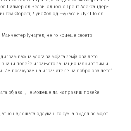
ол Палмер од Челзи, односно Трент Александер-
ингем Форест, Луис Хол од Њукасл и Лук Шо од
Манчестер Јунајтед, не го криеше своето
диграм важна улога за мојата земја ова лето.
и значи повеќе играњето за националниот тим и
и. Им посакувам на играчите се најдобро ова лето“,
вата објава: „Не можеше да направиш повеќе.
јатно најлошата одлука што сум ја видел во мојот