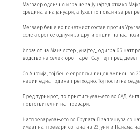
Магваер одлично играше за Јунајтед откако Мајк
средината на јануари, а Тухел го покани за репр
Мегваер беше во почетниот состав против Уругвај
селекторот се одлучи за други опции на таа пози
Играчот на Манчестер Јунајтед, одигра 66 натпр
водство на селекторот Гарет Саутгејт пред девет
Со Англија, тој беше европски вицешампион во 20
нации една година претходно. Тој постигна седу
Пред турнирот, по пристигнувањето во САД, Англи
подготвителни натпревари.
Натпреварувањето во Групата Л започнува со натп
имаат натпревари со Гана на 23 јуни и Панама на 