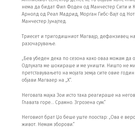
нема да бидат Фил Фоден од Манчестер Сити и К
Арнолд од Реал Мадрид, Морган Гибс-Вајт од Нот
Манчестер Јунајтед.
Триесет и тригодишниот Магвајр, дефанзивец на 
разочарување.
„Бев убеден дека по сезона како оваа можам да о
Одлуката ме шокираше и ме уништи. Ништо не м
претставувањето на мојата земја сите овие годин
објави Магваер на „X“.
Неговата мајка Зои исто така реагираше на него
Главата горе… Срамно. Згрозена сум.“
Неговиот брат Џо беше уште поостар: „Ова е веро
живот. Немам зборови.“