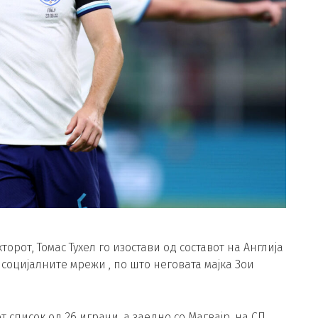
рот, Томас Тухел го изостави од составот на Англија
 социјалните мрежи , по што неговата мајка Зои
 список од 26 играчи, а заедно со Магвајр, на СП