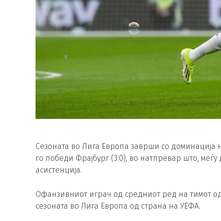
Сезоната во Лига Европа заврши со доминација н
го победи Фрајбург (3:0), во натпревар што, меѓу
асистенција.
Офанзивниот играч од средниот ред на тимот о
сезоната во Лига Европа од страна на УЕФА.