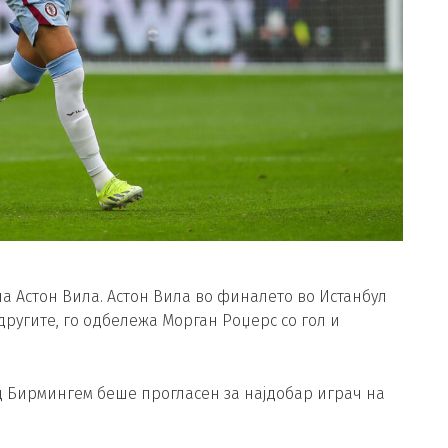
а Астон Вила. Астон Вила во финалето во Истанбул
 другите, го одбележа Морган Роџерс со гол и
д Бирмингем беше прогласен за најдобар играч на