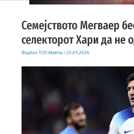
Семејството Мегваер бе
селекторот Хари да не о
Фудбал
ТОП
Makfax
/
22.05.2026