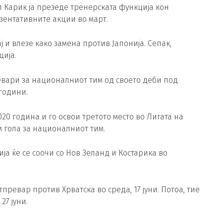
л Карик ја презеде тренерската функција кон
езентативните акции во март.
 и влезе како замена против Јапонија. Сепак,
ција.
евари за националниот тим од своето деби под
 години.
20 година и го освои третото место во Лигата на
м гола за националниот тим.
ја ќе се соочи со Нов Зеланд и Костарика во
ревар против Хрватска во среда, 17 јуни. Потоа, тие
27 јуни.