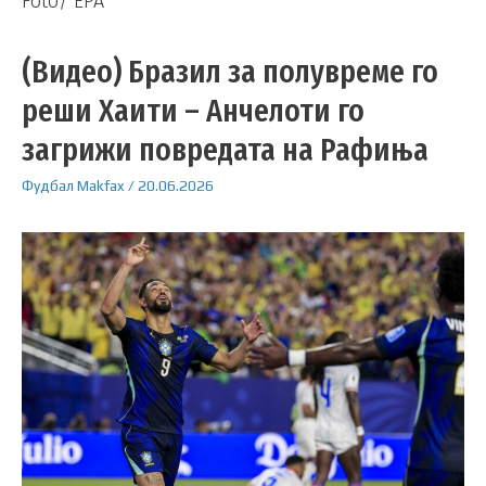
Foto/ EPA
(Видео) Бразил за полувреме го
реши Хаити – Анчелоти го
загрижи повредата на Рафиња
Фудбал
Makfax
/
20.06.2026