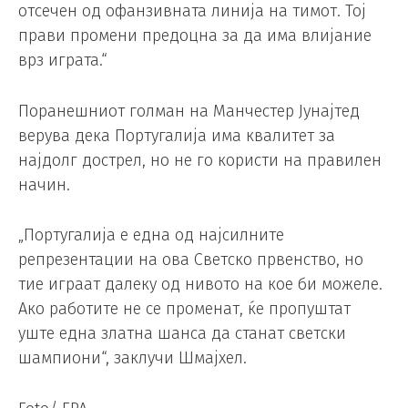
отсечен од офанзивната линија на тимот. Тој
прави промени предоцна за да има влијание
врз играта.“
Поранешниот голман на Манчестер Јунајтед
верува дека Португалија има квалитет за
најдолг дострел, но не го користи на правилен
начин.
„Португалија е една од најсилните
репрезентации на ова Светско првенство, но
тие играат далеку од нивото на кое би можеле.
Ако работите не се променат, ќе пропуштат
уште една златна шанса да станат светски
шампиони“, заклучи Шмајхел.