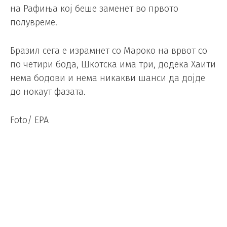
на Рафиња кој беше заменет во првото
полувреме.
Бразил сега е израмнет со Мароко на врвот со
по четири бода, Шкотска има три, додека Хаити
нема бодови и нема никакви шанси да дојде
до нокаут фазата.
Foto/ EPA