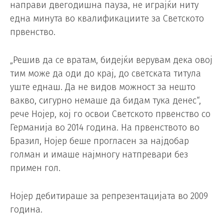
направи двегодишна пауза, не играјќи ниту
една минута во квалификациите за Светското
првенство.
„Решив да се вратам, бидејќи верувам дека овој
тим може да оди до крај, до светската титула
уште еднаш. Да не видов можност за нешто
вакво, сигурно немаше да бидам тука денес“,
рече Нојер, кој го освои Светското првенство со
Германија во 2014 година. На првенството во
Бразил, Нојер беше прогласен за најдобар
голман и имаше најмногу натпревари без
примен гол.
Нојер дебитираше за репрезентацијата во 2009
година.