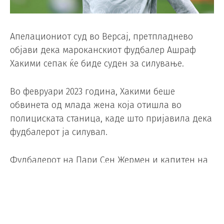
Апелациониот суд во Версај, претпладнево
објави дека мароканскиот фудбалер Ашраф
Хакими сепак ќе биде суден за силување.
Во февруари 2023 година, Хакими беше
обвинета од млада жена која отишла во
полициската станица, каде што пријавила дека
фудбалерот ја силувал.
Фудбалерот на Пари Сен Жермен и капитен на
Мароко, чиј тим го игра својот втор натпревар
на Светското првенство против Шкотска во
петокот навечер, постојано ги отфрла
обвинувањата како „лажни“ и сега вели дека