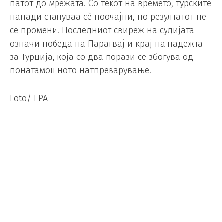
патот до мрежата. Со текот на времето, турските
напади стануваа сè поочајни, но резултатот не
се промени. Последниот свиреж на судијата
означи победа на Парагвај и крај на надежта
за Турција, која со два порази се збогува од
понатамошното натпреварување.
Foto/ EPA