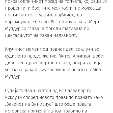
покрај одличниот посед на топката, кој беше 79
проценти, и бројните можности, не можеа да
постигнат гол. Турците најблиску до
израмнување беа во 35-та минута, кога Мерт
Мулдур со глава ја погоди стативата по
центаршутот на Хакан Чалханоглу.
Клучниот момент од првиот дел, се случи во
судиското продолжение. Мигел Алмирон доби
директен црвен картон откако, покривајќи ја
устата со раката, му зборуваше нешто на Мерт
Мулдур.
Судијата Иван Бартон од Ел Салвадор го
исклучи според новото правило познато како
„Законот на Винисиус“, што беше првата
историска примена на тоа правило на