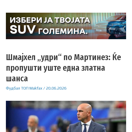
Шмајхел „удри“ по Мартинез: Ќе
пропушти уште една златна
шанса
Фудбал
ТОП
Makfax
/
20.06.2026