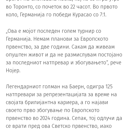
во Торонто, со почеток во 22 часот. Во првото
коло, Германија го победи Курасао со 7:1.
„Ова е мојот последен голем турнир со
Германија. Немам планови за Европското
првенство, за две години. Сакам да живеам
опуштен живот и да не размислувам постојано
за последниот натпревар и збогувањето“, рече
Нојер.
Легендарниот голман на Баерн, одигра 125
натпревари за репрезентацијата за време на
својата брилијантна кариера, а го најави
своето прво збогување по Европското
првенство во 2024 година. Сепак, тој одлучи да
се врати пред ова Светско првенство, иако