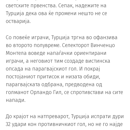
светските првенства. Сепак, надежите на
Турција дека ова ќе промени нешто не се
остварија.
Со повеќе играчи, Турција тргна во офанзива
во второто полувреме. Селекторот Винченцо
Монтела воведе напаѓачки ориентирани
играчи, а неговиот тим создаде вистинска
опсада на парагвајскиот гол. И покрај
постојаниот притисок и низата обиди,
парагвајската одбрана, предводена од
голманот Орландо Гил, се спротивстави на сите
напади.
До крајот на натпреварот, Турција испрати дури
32 удари кон противничкиот гол, но не го најде