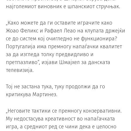
најголемиот виновник е шпанскиот стручњак.
„Како можете да ги оставите играчите како
Жоао Феликс и Рафаел Леао на клупата држејќи
се до систем кој очигледно не функционира?
Португалија има премногу напаѓачки квалитет
за да изгледа толку предвидливо и
претпазливо“, изјави Шмајхел за данската
телевизија.
Тој не застана тука, туку продолжи да го
критикува Мартинез.
„Неговите тактики се премногу конзервативни.
Му недостасува креативност во напаѓачката
игра, а средниот ред се чини дека е целосно