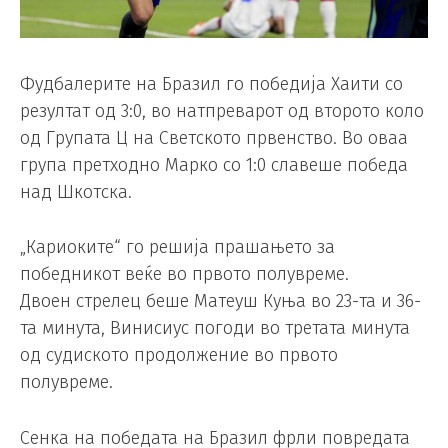
Фудбалерите на Бразил го победија Хаити со
резултат од 3:0, во натпреварот од второто коло
од Групата Ц на Светското првенство. Во оваа
група претходно Марко со 1:0 славеше победа
над Шкотска.
„Кариоките“ го решија прашањето за
победникот веќе во првото полувреме.
Двоен стрелец беше Матеуш Куња во 23-та и 36-
та минута, Винисиус погоди во третата минута
од судиското продолжение во првото
полувреме.
Сенка на победата на Бразил фрли повредата