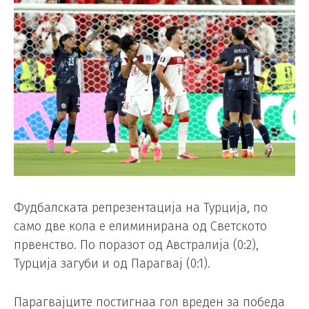
Фудбалската репрезентација на Турција, по
само две кола е елиминирана од Светското
првенство. По поразот од Австралија (0:2),
Турција загуби и од Парагвај (0:1).
Парагвајците постигнаа гол вреден за победа