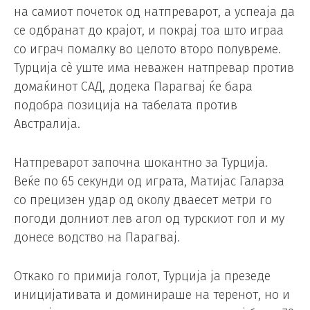
на самиот почеток од натпреварот, а успеаја да
се одбранат до крајот, и покрај тоа што играа
со играч помалку во целото второ полувреме.
Турција сè уште има неважен натпревар против
домаќинот САД, додека Парагвај ќе бара
подобра позиција на табелата против
Австралија.
Натпреварот започна шокантно за Турција.
Веќе по 65 секунди од играта, Матијас Галарза
со прецизен удар од околу дваесет метри го
погоди долниот лев агол од турскиот гол и му
донесе водство на Парагвај.
Откако го примија голот, Турција ја презеде
иницијативата и доминираше на теренот, но и