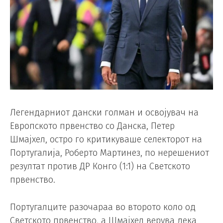
Легендарниот дански голман и освојувач на
Европското првенство со Данска, Петер
Шмајхел, остро го критикуваше селекторот на
Португалија, Роберто Мартинез, по нерешениот
резултат против ДР Конго (1:1) на Светското
првенство.
Португалците разочараа во второто коло од
Светското првенство, а Шмајхел верува дека