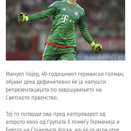
Мануел Нојер, 40-годишниот германски голман,
објави дека дефинитивно ќе ја напушти
репрезентацијата по завршувањето на
Светското првенство.
Тој го потврди ова пред натпреварот од
второто коло од Групата Е помеѓу Германија и
Брегот на Слоновата Коска, кој ќе се игра утре