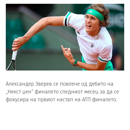
Александер Зверев се повлече од дебито на
„Некст џен“ финалето следниот месец за да се
фокусира на првиот настап на АТП финалето.
АТП го замисли „Некст џен“ турнирот во Милано
како турнир за најдобрите седум играчи под 21