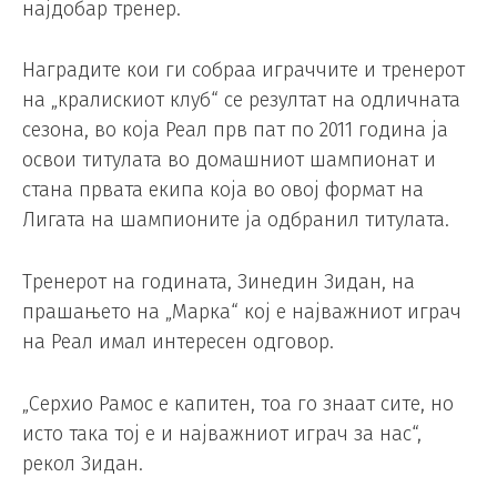
најдобар тренер.
Наградите кои ги собраа играччите и тренерот
на „кралискиот клуб“ се резултат на одличната
сезона, во која Реал прв пат по 2011 година ја
освои титулата во домашниот шампионат и
стана првата екипа која во овој формат на
Лигата на шампионите ја одбранил титулата.
Тренерот на годината, Зинедин Зидан, на
прашањето на „Марка“ кој е најважниот играч
на Реал имал интересен одговор.
„Серхио Рамос е капитен, тоа го знаат сите, но
исто така тој е и најважниот играч за нас“,
рекол Зидан.