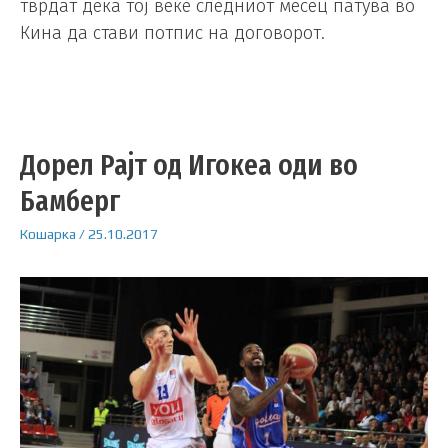
тврдат дека тој веќе следниот месец патува во
Кина да стави потпис на договорот.
Дорел Рајт од Игокеа оди во
Бамберг
Кошарка
/
25.10.2017