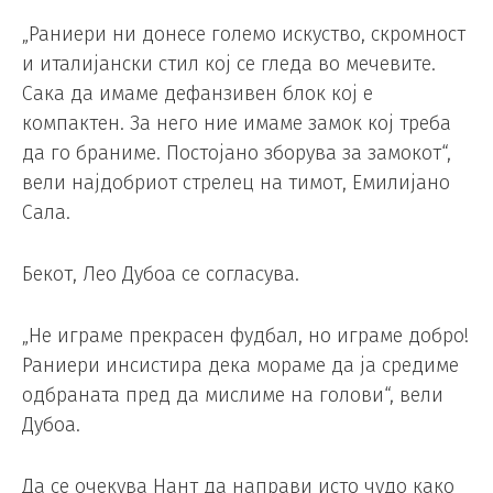
„Раниери ни донесе големо искуство, скромност
и италијански стил кој се гледа во мечевите.
Сака да имаме дефанзивен блок кој е
компактен. За него ние имаме замок кој треба
да го браниме. Постојано зборува за замокот“,
вели најдобриот стрелец на тимот, Емилијано
Сала.
Бекот, Лео Дубоа се согласува.
„Не играме прекрасен фудбал, но играме добро!
Раниери инсистира дека мораме да ја средиме
одбраната пред да мислиме на голови“, вели
Дубоа.
Да се очекува Нант да направи исто чудо како