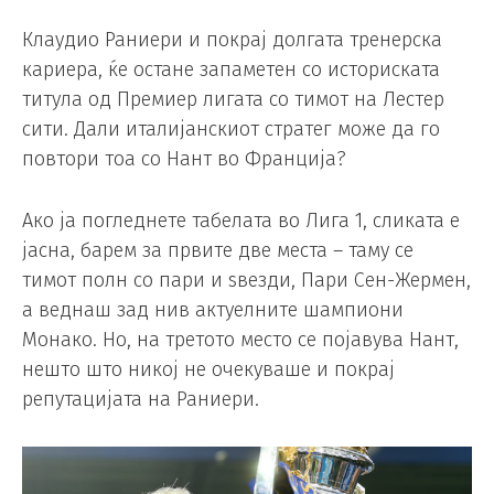
Клаудио Раниери и покрај долгата тренерска
кариера, ќе остане запаметен со историската
титула од Премиер лигата со тимот на Лестер
сити. Дали италијанскиот стратег може да го
повтори тоа со Нант во Франција?
Ако ја погледнете табелата во Лига 1, сликата е
јасна, барем за првите две места – таму се
тимот полн со пари и ѕвезди, Пари Сен-Жермен,
а веднаш зад нив актуелните шампиони
Монако. Но, на третото место се појавува Нант,
нешто што никој не очекуваше и покрај
репутацијата на Раниери.