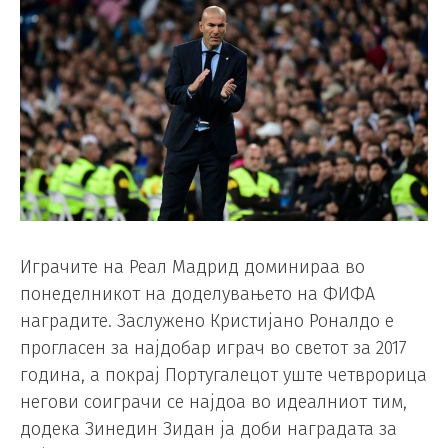
Играчите на Реал Мадрид доминираа во
понеделникот на доделувањето на ФИФА
наградите. Заслужено Кристијано Роналдо е
прогласен за најдобар играч во светот за 2017
година, а покрај Португалецот уште четврорица
негови соиграчи се најдоа во идеалниот тим,
додека Зинедин Зидан ја доби наградата за