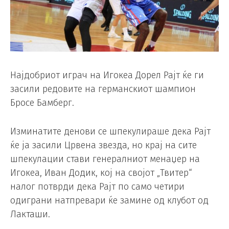
Најдобриот играч на Игокеа Дорел Рајт ќе ги
засили редовите на германскиот шампион
Бросе Бамберг.
Изминатите денови се шпекулираше дека Рајт
ќе ја засили Црвена звезда, но крај на сите
шпекулации стави генералниот менаџер на
Игокеа, Иван Додик, кој на својот „Твитер“
налог потврди дека Рајт по само четири
одиграни натпревари ќе замине од клубот од
Лакташи.