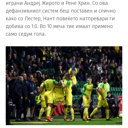
играчи Андреј Жирото и Рене Хрин. Со ова
дефанзивниот систем беш поставен и слично
како со Лестер, Нант повеќето натпревари ги
добива со 1:0. Во 10 меча тие имаат примено
само седум гола.