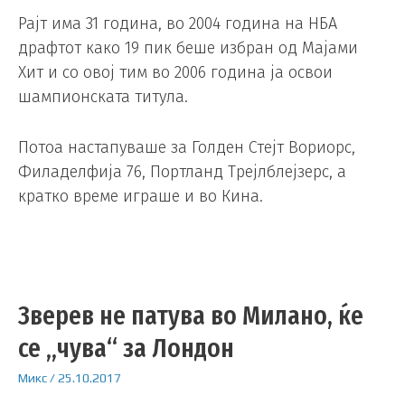
Рајт има 31 година, во 2004 година на НБА
драфтот како 19 пик беше избран од Мајами
Хит и со овој тим во 2006 година ја освои
шампионската титула.
Потоа настапуваше за Голден Стејт Вориорс,
Филаделфија 76, Портланд Трејлблејзерс, а
кратко време играше и во Кина.
Зверев не патува во Милано, ќе
се „чува“ за Лондон
Микс
/
25.10.2017