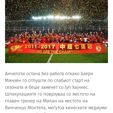
Анчелоти остана без работа откако Баерн
Минхен го отпушти по слабиот старт на
сезоната и беше заменет со Јуп Хајнкес.
Шпекулациите го поврзуваа со местото на
главен тренер на Милан на местото на
Винченцо Монтела, меѓутоа кинеските медиуми