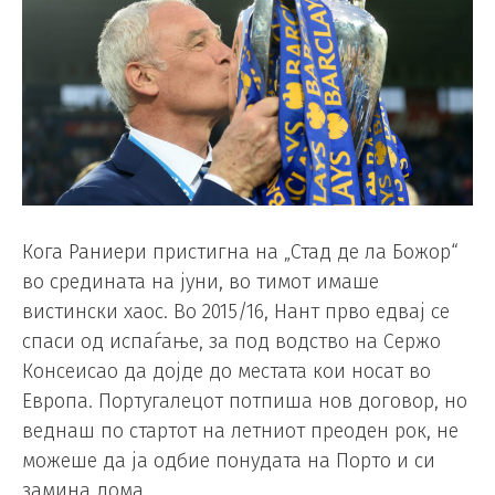
Кога Раниери пристигна на „Стад де ла Божор“
во средината на јуни, во тимот имаше
вистински хаос. Во 2015/16, Нант прво едвај се
спаси од испаѓање, за под водство на Сержо
Консеисао да дојде до местата кои носат во
Европа. Португалецот потпиша нов договор, но
веднаш по стартот на летниот преоден рок, не
можеше да ја одбие понудата на Порто и си
замина дома.