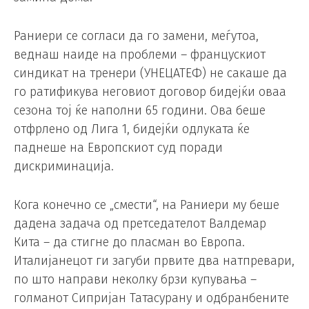
Раниери се согласи да го замени, меѓутоа,
веднаш наиде на проблеми – францускиот
синдикат на тренери (УНЕЦАТЕФ) не сакаше да
го ратификува неговиот договор бидејќи оваа
сезона тој ќе наполни 65 години. Ова беше
отфрлено од Лига 1, бидејќи одлуката ќе
паднеше на Европскиот суд поради
дискриминација.
Кога конечно се „смести“, на Раниери му беше
дадена задача од претседателот Валдемар
Кита – да стигне до пласман во Европа.
Италијанецот ги загуби првите два натпревари,
по што направи неколку брзи купувања –
голманот Сипријан Татасурану и одбранбените