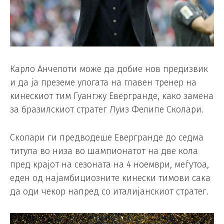
Карло Анчелоти може да добие нов предизвик
и да ја преземе улогата на главен тренер на
кинескиот тим Гуангжу Евергранде, како замена
за бразилскиот стратег Луиз Фелипе Сколари.
Сколари ги предводеше Евергранде до седма
титула во низа во шампионатот на две кола
пред крајот на сезоната на 4 ноември, меѓутоа,
еден од најамбициозните кинески тимови сака
да оди чекор напред со италијанскиот стратег.