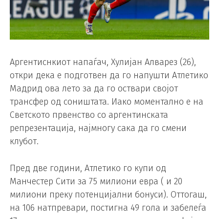
Аргентиснкиот напаѓач, Хулијан Алварез (26),
откри дека е подготвен да го напушти Атлетико
Мадрид ова лето за да го оствари својот
трансфер од соништата. Иако моментално е на
Светското првенство со аргентинската
репрезентација, најмногу сака да го смени
клубот.
Пред две години, Атлетико го купи од
Манчестер Сити за 75 милиони евра ( и 20
милиони преку потенцијални бонуси). Оттогаш,
на 106 натпревари, постигна 49 гола и забелеѓа