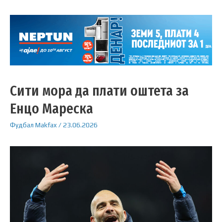
Сити мора да плати оштета за
Енцо Мареска
Фудбал
Makfax
/
23.06.2026