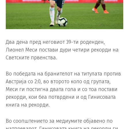
Два дена пред неговиот 39-ти роденден,
Лионел Меси постави дури четири рекорди на
Светските првенства.
Во победата на бранителот на титулата против
Австрија со 2:0, во второто коло од групата,
Меси ги постигна двата гола и со тоа постави
рекорди, кои беа потврдени и од Гинисовата
книга на рекорди.
Во соопштението за медиумите објавено по
натпреварот, Гинисовата книга на рекорди ги