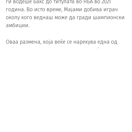
ги водеше Бакс до титулата во НБА во 2021
година. Во исто време, Мајами добива играч
околу кого веднаш може да гради шампионски
амбиции.
Оваа размена, која веќе се нарекува една од
најголемите во последните години, би можела
значително да го промени балансот на моќта
во Источната конференција и да го врати
Мајами во главните претенденти за
шампионски прстен.
Foto/ Depositphotos
(Видео) Франција и Норвешка се
во нокаут фазата, Алжир по