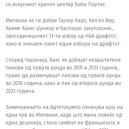
со искусниот крилен центар Боби Портис.
Милвоки ќе ги добие Тајлер Хиро, Кел’ел Вер,
Хаиме Хакес Џуниор и Каспарас Јакутсионис,
овогодинешниот 13-ти избор од НБА драфтот,
како и значаен пакет идни избори на драфтот.
Според Чаранија, Бакс ќе добијат незаштитени
пикови од првата рунда во 2031 и 2033 година,
право да разменуваат пикови од првата рунда
во 2030 година, како и пик од втората рунда во
2033 година.
Заминувањето на Адтетокумпо означува крај на
една ера во Милвоки, каде што мина повеќе од
една деценија, стана симбол на франшизата и