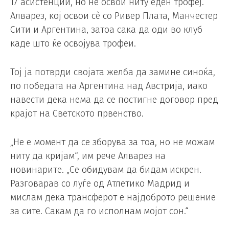
17 асистенции, но не освои ниту еден трофеј.
Алварез, кој освои сè со Ривер Плата, Манчестер
Сити и Аргентина, затоа сака да оди во клуб
каде што ќе освојува трофеи.
Тој ја потврди својата желба да замине синоќа,
по победата на Аргентина над Австрија, иако
навести дека нема да се постигне договор пред
крајот на Светското првенство.
„Не е момент да се зборува за тоа, но не можам
ниту да кријам“, им рече Алварез на
новинарите. „Се обидувам да бидам искрен.
Разговарав со луѓе од Атлетико Мадрид и
мислам дека трансферот е најдоброто решение
за сите. Сакам да го исполнам мојот сон.“