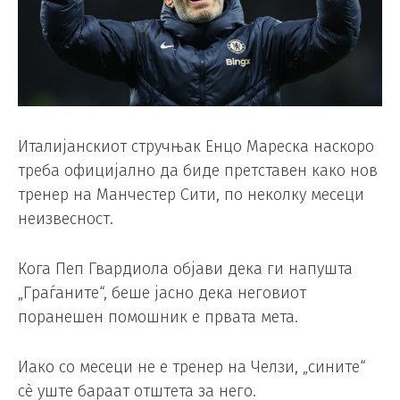
Италијанскиот стручњак Енцо Мареска наскоро
треба официјално да биде претставен како нов
тренер на Манчестер Сити, по неколку месеци
неизвесност.
Кога Пеп Гвардиола објави дека ги напушта
„Граѓаните“, беше јасно дека неговиот
поранешен помошник е првата мета.
Иако со месеци не е тренер на Челзи, „сините“
сè уште бараат отштета за него.