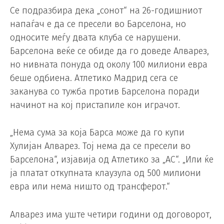
Се подразбира дека „сонот“ на 26-годишниот
напаѓач е да се пресели во Барселона, но
односите меѓу двата клуба се нарушени.
Барселона веќе се обиде да го доведе Алварез,
но нивната понуда од околу 100 милиони евра
беше одбиена. Атлетико Мадрид сега се
заканува со тужба против Барселона поради
начинот на кој пристапиле кон играчот.
„Нема сума за која Барса може да го купи
Хулијан Алварез. Тој нема да се пресели во
Барселона“, изјавија од Атлетико за „АС“. „Или ќе
ја платат откупната клаузула од 500 милиони
евра или нема ништо од трансферот.“
Алварез има уште четири години од договорот,