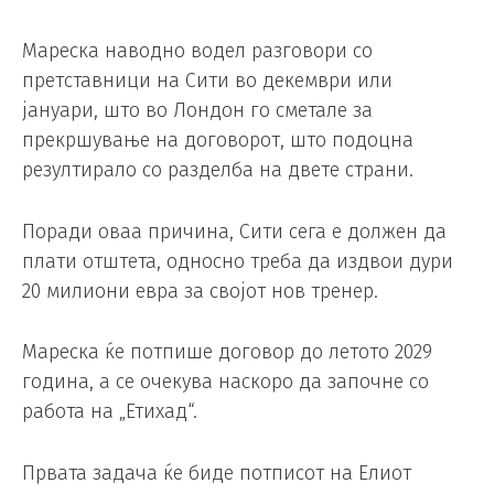
Мареска наводно водел разговори со
претставници на Сити во декември или
јануари, што во Лондон го сметале за
прекршување на договорот, што подоцна
резултирало со разделба на двете страни.
Поради оваа причина, Сити сега е должен да
плати отштета, односно треба да издвои дури
20 милиони евра за својот нов тренер.
Мареска ќе потпише договор до летото 2029
година, а се очекува наскоро да започне со
работа на „Етихад“.
Првата задача ќе биде потписот на Елиот