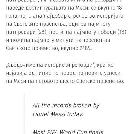
наведе достигнувањата на Меси: со вкупно 18
гола, тој стана најдобар стрелец во историјата
на Светските првенства, одигра најмногу
натпревари (28), постигна најмногу победи (18)
и помина најмногу минути на теренот на
Светското првенство, вкупно 2489.
„Сведочиме на историски рекорди“, кратко
изјавија од Гинис по повод најновите успеси
на Меси на неговото шесто Светско првенство.
All the records broken by
Lionel Messi today:
Most FIFA World Cup finals