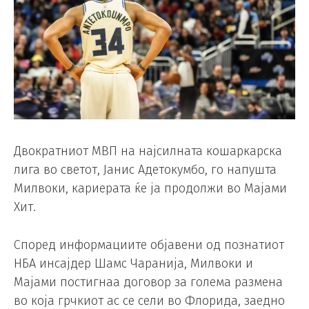
Двократниот МВП на најсилната кошаркарска
лига во светот, Јанис Адетокумбо, го напушта
Милвоки, кариерата ќе ја продолжи во Мајами
Хит.
Според информациите објавени од познатиот
НБА инсајдер Шамс Чаранија, Милвоки и
Мајами постигнаа договор за голема размена
во која грчкиот ас се сели во Флорида, заедно