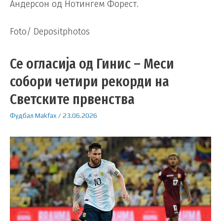
Андерсон од Нотингем Форест.
Foto/ Depositphotos
Се огласија од Гинис – Меси
собори четири рекорди на
Светските првенства
Фудбал
Makfax
/
23.06.2026