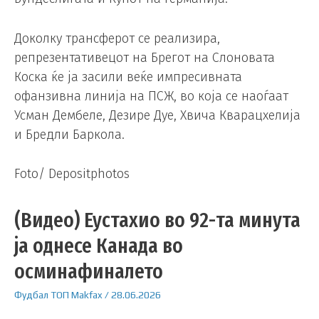
Доколку трансферот се реализира,
репрезентативецот на Брегот на Слоновата
Коска ќе ја засили веќе импресивната
офанзивна линија на ПСЖ, во која се наоѓаат
Усман Дембеле, Дезире Дуе, Хвича Кварацхелија
и Бредли Баркола.
Foto/ Depositphotos
(Видео) Еустахио во 92-та минута
ја однесе Канада во
осминафиналето
Фудбал
ТОП
Makfax
/
28.06.2026