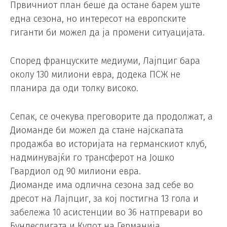
Првичниот план беше да остане барем уште
една сезона, но интересот на европските
гиганти би можел да ја промени ситуацијата.
Според француските медиуми, Лајпциг бара
околу 130 милиони евра, додека ПСЖ не
планира да оди толку високо.
Сепак, се очекува преговорите да продолжат, а
Диоманде би можел да стане најскапата
продажба во историјата на германскиот клуб,
надминувајќи го трансферот на Јошко
Гвардиол од 90 милиони евра.
Диоманде има одлична сезона зад себе во
дресот на Лајпциг, за кој постигна 13 гола и
забележа 10 асистенции во 36 натпревари во
Бундеслигата и Купот на Германија.