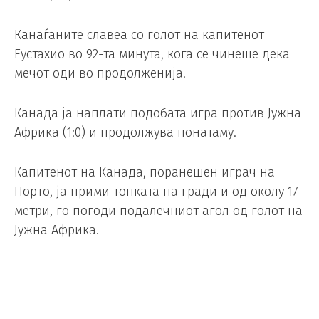
Канаѓаните славеа со голот на капитенот
Еустахио во 92-та минута, кога се чинеше дека
мечот оди во продолженија.
Канада ја наплати подобата игра против Јужна
Африка (1:0) и продолжува понатаму.
Капитенот на Канада, поранешен играч на
Порто, ја прими топката на гради и од околу 17
метри, го погоди подалечниот агол од голот на
Јужна Африка.
Канаѓаните ќе се сретнат во осминафиналето
на 4 јули со победникот од дуелот помеѓу
Холандија и Мароко (30 јуни, 3:00 часот).