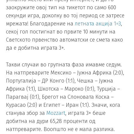
заокружите овој тип на тикетот по само 600
секунди игра, доколку во тој период се затресе
мрежата! Благодарение на
летната акција 1=3
,
секој гол постигнат во првите 10 минути на
Светското првенство автоматски се смета како
да е добитна играта 3+.
Такви случаи во групната фаза имавме седум.
На натпреварите Мексико – Јужна Африка (2:0),
Португалија – ДР Конго (1:1), Чешка – Јужна
Африка (1:1), Шкотска – Мароко (0:1), Турција –
Парагвај (0:1), Брегот на Слоновата Коска –
Курасао (2:0) и Египет – Иран (1:1). Значи, кога
станува збор за
Mozzart
, играта 3+ беше
добитна на дури 65,28 проценти од
натпреварите. Воопшто не е мала разлика.