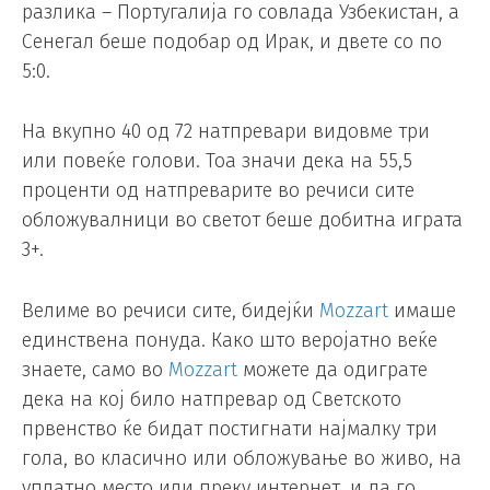
разлика – Португалија го совлада Узбекистан, а
Сенегал беше подобар од Ирак, и двете со по
5:0.
На вкупно 40 од 72 натпревари видовме три
или повеќе голови. Тоа значи дека на 55,5
проценти од натпреварите во речиси сите
обложувалници во светот беше добитна играта
3+.
Велиме во речиси сите, бидејќи
Mozzart
имаше
единствена понуда. Како што веројатно веќе
знаете, само во
Mozzart
можете да одиграте
дека на кој било натпревар од Светското
првенство ќе бидат постигнати најмалку три
гола, во класично или обложување во живо, на
уплатно место или преку интернет, и да го