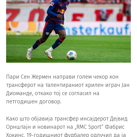
Пари Сен Жермен направи голем чекор кон
трансферот на талентираниот крилен играч Јан
Диоманде, откако тој се согласил на
петгодишен договор.
Како што објавија трансфер инсајдерот Дејвид
Орнштајн и новинарот на „RMC Sport“ Фабрис
Хокинс, 19-годишниот фудбалер одлучил да ја