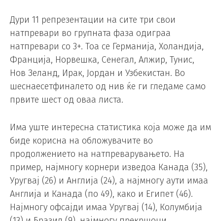
Дури 11 репрезентации на сите три свои
натпревари во групната фаза одиграа
натпревари со 3+. Тоа се Германија, Холандија,
Франција, Норвешка, Сенегал, Алжир, Тунис,
Нов Зеланд, Ирак, Јордан и Узбекистан. Во
шеснаесетфиналето од нив ќе ги гледаме само
првите шест од оваа листа.
Има уште интересна статистика која може да им
биде корисна на обложувачите во
продолжението на натпреварувањето. На
пример, најмногу корнери изведоа Канада (35),
Уругвај (26) и Англија (24), а најмногу аути имаа
Англија и Канада (по 49), како и Египет (46).
Најмногу офсајди имаа Уругвај (14), Колумбија
(13) и Бразил (9), најмногу прекршоци