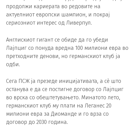
продолжи кариерата во редовите на
актуелниот европски шампион, и покрај
сериозниот интерес од Ливерпул.
Англискиот гигант се обиде да го убеди
Лајпциг со понуда вредна 100 милиони евра во
претходните денови, но германскиот клуб ја
одби.
Сега ПСЖ ја презеде иницијативата, а сè што
останува е да се постигне договор со Лајпциг
во врска со обештетувањето. Минатото лето,
германскиот клуб му плати на Леганес 20
милиони евра за Диоманде и го врза со
договор до 2030 година.