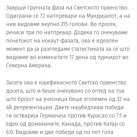
Заврши групната фаза на Светското првенство.
Одиграни се 72 натпревари на Мундијалот, а на
нив видовме вкупно 215 голови. Во просек,
речиси три по натпревар. Додека го очекуваме
почетокот на нокаут-фазата, ова е идеален
момент да ја разгледаме статистиката за сè што
видовме во изминатите 17 дена од турнирот во
Северна Америка.
Засега ова е најефикасното Светско првенство
досега, што и беше очекувано со оглед на тоа
што бројот на учесници беше зголемен од 32 на
48 репрезентации. Двете најубедливи победи
ги остварија Германија против Курасао со 7:1 и
еден од домаќините, Канада, против Катар со
6:0. Видовме и две победи од по пет гола