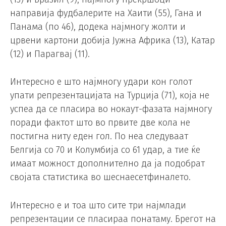
направија фудбалерите на Хаити (55), Гана и
Панама (по 46), додека најмногу жолти и
црвени картони добија Јужна Африка (13), Катар
(12) и Парагвај (11).
Интересно е што најмногу удари кон голот
упати репрезентацијата на Турција (71), која не
успеа да се пласира во нокаут-фазата најмногу
поради фактот што во првите две кола не
постигна ниту еден гол. По неа следуваат
Белгија со 70 и Колумбија со 61 удар, а тие ќе
имаат можност дополнително да ја подобрат
својата статистика во шеснаесетфиналето.
Интересно е и тоа што сите три најмлади
репрезентации се пласираа понатаму. Брегот на