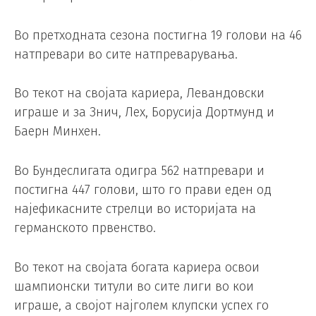
Во претходната сезона постигна 19 голови на 46
натпревари во сите натпреварувања.
Во текот на својата кариера, Левандовски
играше и за Знич, Лех, Борусија Дортмунд и
Баерн Минхен.
Во Бундеслигата одигра 562 натпревари и
постигна 447 голови, што го прави еден од
најефикасните стрелци во историјата на
германското првенство.
Во текот на својата богата кариера освои
шампионски титули во сите лиги во кои
играше, а својот најголем клупски успех го