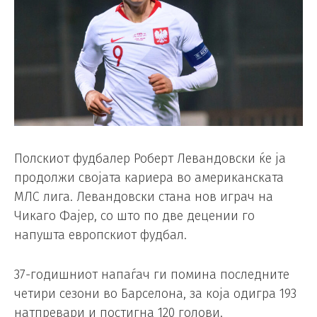
Полскиот фудбалер Роберт Левандовски ќе ја
продолжи својата кариера во американската
МЛС лига. Левандовски стана нов играч на
Чикаго Фајер, со што по две децении го
напушта европскиот фудбал.
37-годишниот напаѓач ги помина последните
четири сезони во Барселона, за која одигра 193
натпревари и постигна 120 голови.