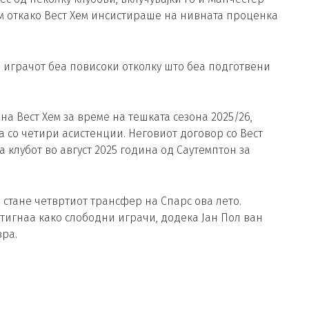
хем откако Вест Хем инсистираше на нивната проценка
на играчот беа повисоки отколку што беа подготвени
а Вест Хем за време на тешката сезона 2025/26,
а со четири асистенции. Неговиот договор со Вест
а клубот во август 2025 година од Саутемптон за
стане четвртиот трансфер на Спарс ова лето.
тигнаа како слободни играчи, додека Јан Пол ван
вра.