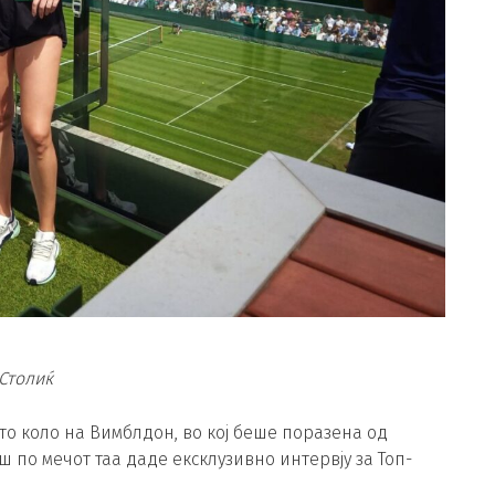
Столиќ
то коло на Вимблдон, во кој беше поразена од
ш по мечот таа даде ексклузивно интервју за Топ-