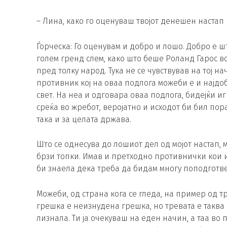
– Лина, како го оценуваш твојот денешен настап
Ѓорческа: Го оценувам и добро и лошо. Добро е ш
голем гренд слем, како што беше Роланд Гарос в
пред толку народ. Тука не се чувствував на тој н
противник кој на оваа подлога можеби е и најдо
свет. На неа и одговара оваа подлога, бидејќи и
среќа во жребот, веројатно и исходот би бил пора
така и за целата држава.
Што се однесува до лошиот дел од мојот настап,
брзи топки. Имав и претходно противнички кои и
би знаела дека треба да бидам многу поподготве
Можеби, од страна кога се гледа, на пример од т
грешка е неизнудена грешка, но тревата е таква 
лизнала. Ти ја очекуваш на еден начин, а таа во