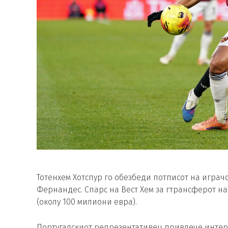
Тотенхем Хотспур го обезбеди потписот на играчо
Фернандес. Спарс на Вест Хем за гтрансферот на
(околу 100 милиони евра).
Португалскиот репрезентативец привлече интерес