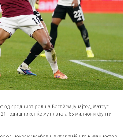
т од средниот ред на Вест Хем Јунајтед, Матеус
 21-годишникот ќе му платата 85 милиони фунти
 од неколку клубови, вклучувајќи го и Манчестер