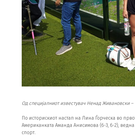
Од специјалниот известувач Ненад Живановски – 
По историскиот настап на Лина Ѓорческа во прво
Американката Аманда Анисимова (6-3, 6-2), ведна
спорт.