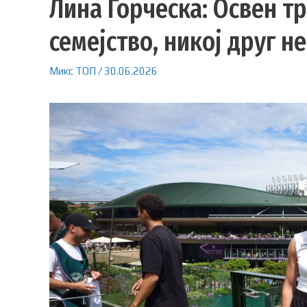
Лина Ѓорческа: Освен т
семејство, никој друг н
Микс
ТОП
/
30.06.2026