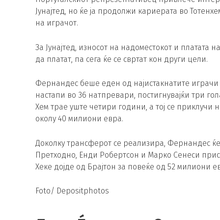
Јунајтед, но ќе ја продолжи кариерата во Тотен
на играчот.
За Јунајтед, износот на надоместокот и платата 
да платат, па сега ќе се свртат кон други цели.
Фернандес беше еден од најистакнатите играчи н
настапи во 36 натпревари, постигнувајќи три гол
Хем трае уште четири години, а тој се приклучи н
околу 40 милиони евра.
Доколку трансферот се реализира, Фернандес ќе 
Претходно, Енди Робертсон и Марко Сенеси прис
Хеке дојде од Брајтон за повеќе од 52 милиони е
Foto/ Depositphotos