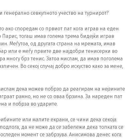
 и генерално севкупното учество на турнирот?
то ако споредам со првиот пат кога играв на еден
о Парис, тогаш имав голема трема бидејќи играв
ачин. Меѓутоа, од другата страна на мрежата, имав
бар или е меѓу првите две најдобри тенисерки во
гра многу брз тенис. Затоа мислам, да имав поголема
зличен. Во секој случај добро искуство како за мене,
 мислам дека можев побрзо да реагирам на нејзините
граат рамно, но не со оваа брзина. За нареден пат
на и побрза во ударите.
рибините или малите екрани, се чини дека секоја
подлога, да не може да се забележи дека топката се
 последен момент се забрзува. Анисимова денес кога