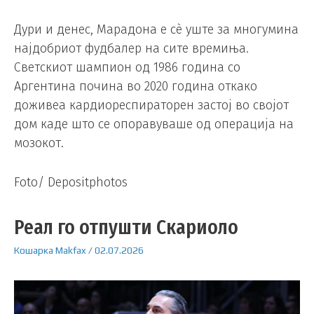
Дури и денес, Марадона е сè уште за многумина
најдобриот фудбалер на сите времиња.
Светскиот шампион од 1986 година со
Аргентина почина во 2020 година откако
доживеа кардиореспираторен застој во својот
дом каде што се опоравуваше од операција на
мозокот.
Foto/ Depositphotos
Реал го отпушти Скариоло
Кошарка
Makfax
/
02.07.2026