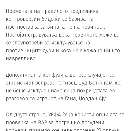
Промената на правилото предизвика
контроверзии бидејќи се базира на
претпоставка за вина, а не на невиност.
Постојат стравувања дека правилото може да
се злоупотреби за исклучување на
противниците дури и кога не е кажано ништо
навредливо.
Дополнителна конфузија донесе случајот со
англискиот репрезентативец Џуд Белингам, кој
не беше исклучен иако си ја покри устата во
разговор со играчот на Гана, Џордан Ају.
Од друга страна, УЕФА ќе ја користи опцијата за
проверка на ВАР за погрешно досудени
корнери, правило кое веќе промени 22 одлуки