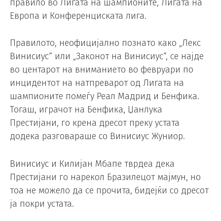
правило во Лигата на шампионите, Лигата на
Европа и Конференциската лига.
Правилото, неофицијално познато како „Лекс
Винисиус“ или „Законот на Винисиус“, се најде
во центарот на вниманието во февруари по
инцидентот на натпреварот од Лигата на
шампионите помеѓу Реал Мадрид и Бенфика.
Тогаш, играчот на Бенфика, Џанлука
Престијани, го крена дресот преку устата
додека разговараше со Винисиус Жуниор.
Винисиус и Килијан Мбапе тврдеа дека
Престијани го нарекол Бразилецот мајмун, но
тоа не можело да се прочита, бидејќи со дресот
ја покри устата.