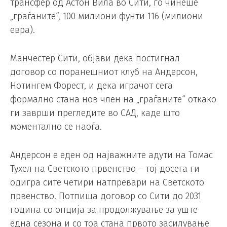
трансфер од Астон Вила во Сити, го чинеше
„граѓаните“, 100 милиони фунти 116 (милиони
евра).
Манчестер Сити, објави дека постигнал
договор со поранешниот клуб на Андерсон,
Нотингем Форест, и дека играчот сега
формално стана нов член на „граѓаните“ откако
ги заврши прегледите во САД, каде што
моментално се наоѓа.
Андерсон е еден од најважните адути на Томас
Тухел на Светското првенство – тој досега ги
одигра сите четири натпревари на Светското
првенство. Потпиша договор со Сити до 2031
година со опција за продолжување за уште
една сезона и со тоа стана првото засилување