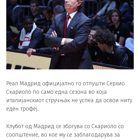
Реал Мадрид официјално го отпушти Серхио
Скариоло по само една сезона во која
италијанскиот стручњак не успеа да освои ниту
еден трофеј.
Клубот од Мадрид се збогува со Скариоло со
соопштение, во кое му се заблагодарува за