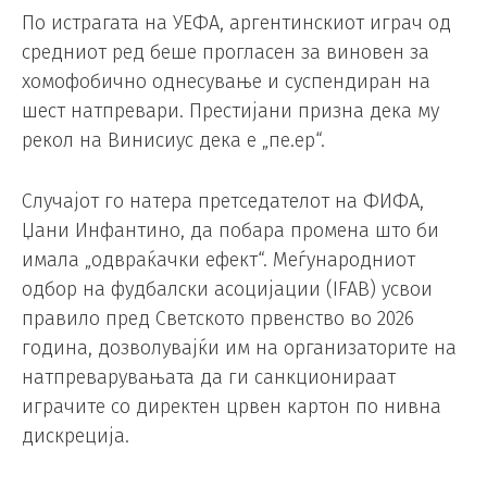
По истрагата на УЕФА, аргентинскиот играч од
средниот ред беше прогласен за виновен за
хомофобично однесување и суспендиран на
шест натпревари. Престијани призна дека му
рекол на Винисиус дека е „пе.ер“.
Случајот го натера претседателот на ФИФА,
Џани Инфантино, да побара промена што би
имала „одвраќачки ефект“. Меѓународниот
одбор на фудбалски асоцијации (IFAB) усвои
правило пред Светското првенство во 2026
година, дозволувајќи им на организаторите на
натпреварувањата да ги санкционираат
играчите со директен црвен картон по нивна
дискреција.