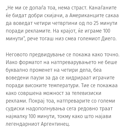
„Не ми се допаѓа тоа, нема страст. Канаѓаните
ќе бидат добри скијачи, а Американците сакаа
да воведат четири четвртини од по 25 минути
поради рекламите. На крајот, ќе играме 100
минути“, рече тогаш низ смеа големиот Диего.
Неговото предвидување се покажа како точно.
Иако форматот на натпреварувањето не беше
буквално променет на четири дела, беа
воведени паузи за да се хидрираат играчите
поради високите температури. Тие се покажаа
како совршена можност за телевизиски
реклами. Покрај тоа, натпреварите со големи
судиски надополнувања сега редовно траат
најмалку 100 минути, токму како што најави
легендарниот Аргентинец.