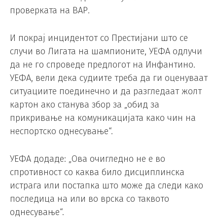
проверката на ВАР.
И покрај инцидентот со Престијани што се
случи во Лигата на шампионите, УЕФА одлучи
да не го спроведе предлогот на Инфантино.
УЕФА, вели дека судиите треба да ги оценуваат
ситуациите поединечно и да разгледаат жолт
картон ако станува збор за „обид за
прикривање на комуникацијата како чин на
неспортско однесување“.
УЕФА додаде: „Ова очигледно не е во
спротивност со каква било дисциплинска
истрага или постапка што може да следи како
последица на или во врска со таквото
однесување“.