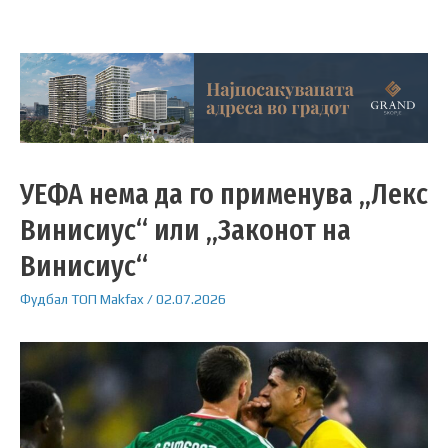
УЕФА нема да го применува „Лекс
Винисиус“ или „Законот на
Винисиус“
Фудбал
ТОП
Makfax
/
02.07.2026