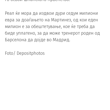
Реал ќе мора да издвои дури седум милиони
евра за доаѓањето на Мартинез, од кои еден
милион е за обештетување, кое ќе треба да
биде уплатено, за да може тренерот роден од
Барселона да дојде во Мадрид.
Foto/ Depositphotos
(Видео) Мундијалската еуфорија
заврши со трагедија – четири
лица ги загубија животите во
Мексико
Фудбал
Makfax
/
02.07.2026