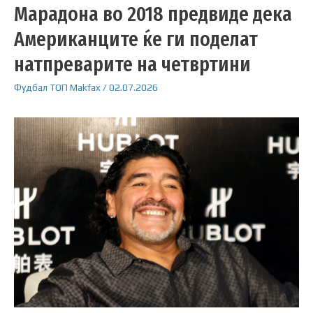
Марадона во 2018 предвиде дека
Американците ќе ги поделат
натпреварите на четвртини
Фудбал
ТОП
Makfax
/
02.07.2026