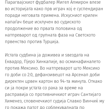
Парагвајскиот фудбалер Мигел Алмирон влезе
во историјата како прв играч кој е суспендиран
поради неговата примена. Искусниот крилен
напаѓач беше исклучен во судиското
продолжение во првата половина од
натпреварот од групната фаза на Светското
првенство против Турција.
Истата судбина ја доживеа и ѕвездата на
Еквадор, Пјеро Хинкапије, во осминафиналето
против Мексико. Во натпреварот што Мексико
го доби со 2:0, дефанзивецот на Арсенал доби
директен црвен картон во 94-та минута. Откако
си ја покри устата со рака за време на
расправија со противничкиот играч Сантијаго
Хименез, словенечкиот судија Славко Винчиќ му
го покажа патот до соблекувалната по