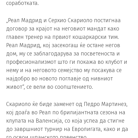
соработката.
„Реал Мадрид и Серхио Скариоло постигнаа
договор за крајот на неговиот мандат како
главен тренер на првиот кошаркарски тим.
Реал Мадрид, кој засекогаш ќе остане негов
дом, му се заблагодарува за посветеноста и
професионализмот што ги покажа во клубот и
нему и на неговото семејство му посакува се
најдобро во новото поглавје од нивниот
живот“, се вели во соопштението.
Скариоло ќе биде заменет од Педро Мартинез,
кој доаѓа во Реал по брилијантната сезона на
клупата на Валенсија, со која успеа да стигне
до завршниот турнир на Евролигата, како и да
го освои шпанското првенство.