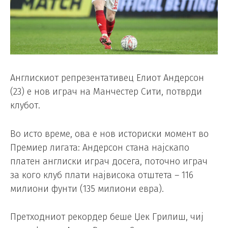
Англискиот репрезентативец Елиот Андерсон
(23) е нов играч на Манчестер Сити, потврди
клубот.
Во исто време, ова е нов историски момент во
Премиер лигата: Андерсон стана најскапо
платен англиски играч досега, поточно играч
за кого клуб плати највисока отштета – 116
милиони фунти (135 милиони евра).
Претходниот рекордер беше Џек Грилиш, чиј