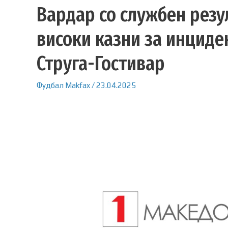
Вардар со службен резул
високи казни за инциде
Струга-Гостивар
Фудбал
Makfax
/
23.04.2025