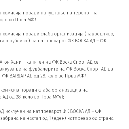
а комисија поради напуштање на теренот на
коло во Прва МФЛ;
 комисија поради слаба организација (навредливо,
та публика ) на натпреварот ФК ВОСКА АД – ФК
Агон Хани – капитен на ФК Воска Спорт АД се
викување на фудбалерите на ФК Воска Спорт АД да
 ФК ВАРДАР АД од 28. коло во Прва МФЛ;
 комисија поради слаба организација на
 АД од 28. коло во Прва МФЛ;
 АД исклучен на натпреварот ФК ВОСКА АД – ФК
 забрана на настап од 1 (еден) натпревар од страна