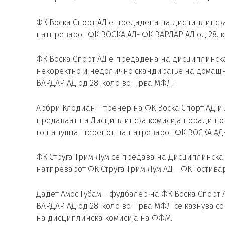
ФК Воска Спорт АД е предадена на дисциплинск
натпреварот ФК ВОСКА АД- ФК ВАРДАР АД од 28. 
ФК Воска Спорт АД е предадена на дисциплинска
некоректно и недолично скандирање на домашни
ВАРДАР АД од 28. коло во Прва МФЛ;
Арбри Клодиан – тренер на ФК Воска Спорт АД и 
предаваат на Дисциплинска комисија поради по
го напуштат теренот на натреварот ФК ВОСКА АД-
ФК Струга Трим Лум се предава на Дисциплинска
натпреварот ФК Струга Трим Лум АД – ФК Гостивар
Дадет Амос Губам – фудбалер на ФК Воска Спорт
ВАРДАР АД од 28. коло во Прва МФЛ се казнува со
на дисциплинска комисија на ФФМ.