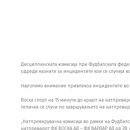
Дисциплинската комисија при Фудбалската феде
одреди казните за инцидентите кои се случија в
Најголемо внимание привлекоа инцидентите во О
Воска спорт на 15 минути до крајот на натпревар
тепачка се случи по завршувањето на натпреваро
„Натпреварувачка комисија во рамки на Фудбал
натпреварот ФК ВОСКА АД – ФК ВАРДАР АД од 28. к