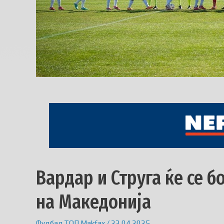
Вардар и Струга ќе се б
на Македонија
Фудбал
ТОП
Makfax
/
23.04.2025