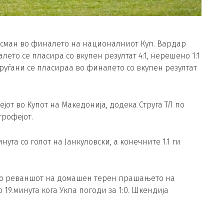
асман во финалето на националниот Куп. Вардар
лето се пласира со вкупен резултат 4:1, нерешено 1:1
труѓани се пласираа во финалето со вкупен резултат
ејот во Купот на Македонија, додека Струга ТЛ по
трофејот.
нута со голот на Јанкуловски, а конечните 1.1 ги
1, во реваншот на домашен терен прашањето на
19.минута кога Укпа погоди за 1:0. Шкендија