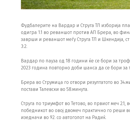
Фудбалерите на Вардар и Струга ТЛ изборија пл
одигра 1.1 во реваншот против АП Брера, во фина
заврши и реваншот меѓу Струга ТЛ и Шкендија, с
3:2.
Вардар по пауза од 18 години ќе се бори за троф
2023 година повторно доби шанса да се бори за 
Брера во Струмица го отвори резултатото во 34.ми
постави Талевски во 58.минута.
Струга по триумфот во Тетово, во првиот меч 2.
победникот во овој двомеч практично го реши во 
изедначи во 92. со автоголот на Радиќ.