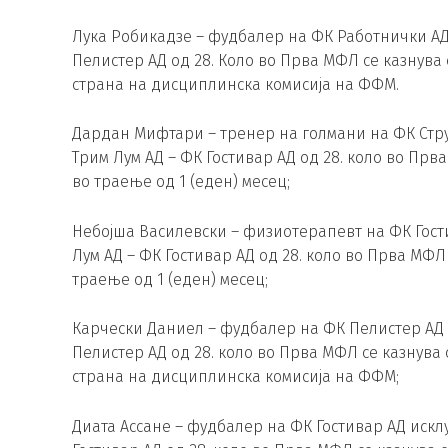
Лука Робикадзе – фудбалер на ФК Работнички АД
Пелистер АД од 28. Коло во Прва МФЛ се казнува 
страна на дисциплинска комисија на ФФМ.
Дардан Мифтари – тренер на голмани на ФК Стру
Трим Лум АД – ФК Гостивар АД од 28. коло во Пр
во траење од 1 (еден) месец;
Небојша Василевски – физиотерапевт на ФК Гост
Лум АД – ФК Гостивар АД од 28. коло во Прва МФ
траење од 1 (еден) месец;
Карчески Даниел – фудбалер на ФК Пелистер АД 
Пелистер АД од 28. коло во Прва МФЛ се казнува 
страна на дисциплинска комисија на ФФМ;
Диата Ассане – фудбалер на ФК Гостивар АД искл