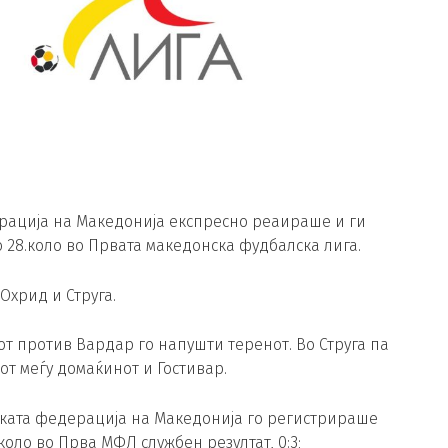
рација на Македонија експресно реаираше и ги
о 28.коло во Првата македонска фудбалска лига.
хрид и Струга.
от против Вардар го напушти теренот. Во Струга па
т меѓу домаќинот и Гостивар.
ската федерација на Македонија го регистрираше
оло во Прва МФЛ службен резултат, 0:3;