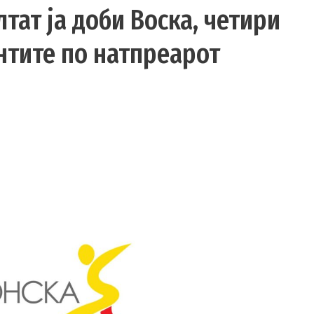
тат ја доби Воска, четири
нтите по натпреарот