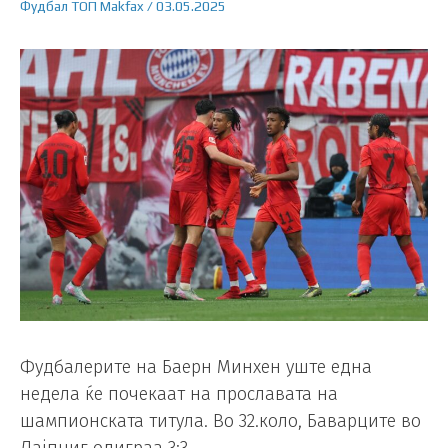
Фудбал
ТОП
Makfax
/
03.05.2025
Фудбалерите на Баерн Минхен уште една
недела ќе почекаат на прославата на
шампионската титула. Во 32.коло, Баварците во
Лајпциг одиграа 3:3.