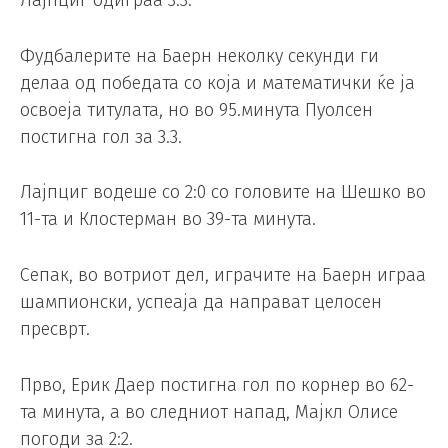
Фудбалерите на Баерн неколку секунди ги
делаа од победата со која и математички ќе ја
освоеја титулата, но во 95.минута Пуолсен
постигна гол за 3.3.
Лајпциг водеше со 2:0 со головите на Шешко во
11-та и Клостерман во 39-та минута.
Сепак, во вотриот дел, играчите на Баерн играа
шампионски, успеаја да направат целосен
пресврт.
Прво, Ерик Даер постигна гол по корнер во 62-
та минута, а во следниот напад, Мајкл Олисе
погоди за 2:2.