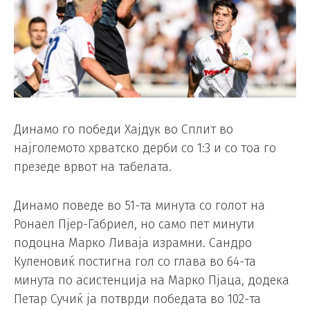
Динамо го победи Хајдук во Сплит во
најголемото хрватско дерби со 1:3 и со тоа го
презеде врвот на табелата.
Динамо поведе во 51-та минута со голот на
Ронаел Пјер-Габриел, но само пет минути
подоцна Марко Ливаја израмни. Сандро
Куленовиќ постигна гол со глава во 64-та
минута по асистенција на Марко Пјаца, додека
Петар Сучиќ ја потврди победата во 102-та