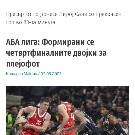
Пресвртот го донесе Лирој Сане со прекрасен
гол во 83-та минута.
АБА лига: Формирани се
четвртфиналните двојки за
плејофот
Кошарка
Makfax
/
03.05.2025