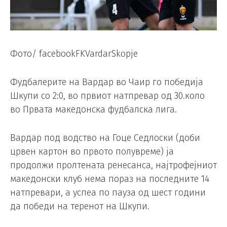
Фото/ facebookFKVardarSkopje
Фудбалерите на Вардар во Чаир го победија
Шкупи со 2:0, во првиот натпревар од 30.коло
во Првата македонска фудбалска лига.
Вардар под водство на Гоце Седлоски (доби
црвен картон во првото полувреме) ја
продолжи пролтената ренесанса, најтрофејниот
македонски клуб нема пораз на последните 14
натпревари, а успеа по пауза од шест години
да победи на теренот на Шкупи.