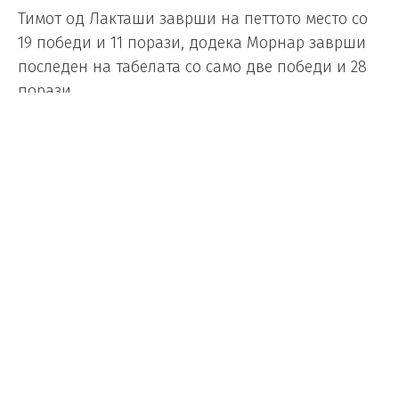
Тимот од Лакташи заврши на петтото место со
19 победи и 11 порази, додека Морнар заврши
последен на табелата со само две победи и 28
порази.
Познат е распоредот на првите натпревари од
четвртфиналето на плејофот од АБА лигата.
Партизан и Спартак ќе бидат првите што ќе
излезат на теренот. Дуелот во Белградската
арена е закажан за петок, 9 мај.
Еден ден подоцна, Црвена звезда и Игокеа ќе
се соочат на истото место. Натпреварите меѓу
Будуќности и Мега, и Дубаи и Цедевита
Олимпија, се закажани за 11 мај.