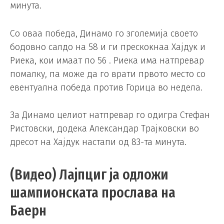
минута.
Со оваа победа, Динамо го зголемија своето
бодовно салдо на 58 и ги прескокнаа Хајдук и
Риека, кои имаат по 56 . Риека има натпревар
помалку, па може да го врати првото место со
евентуална победа против Горица во недела.
За Динамо целиот натпревар го одигра Стефан
Ристовски, додека Александар Трајковски во
дресот на Хајдук настапи од 83-та минута.
(Видео) Лајпциг ја одложи
шампионската прослава на
Баерн