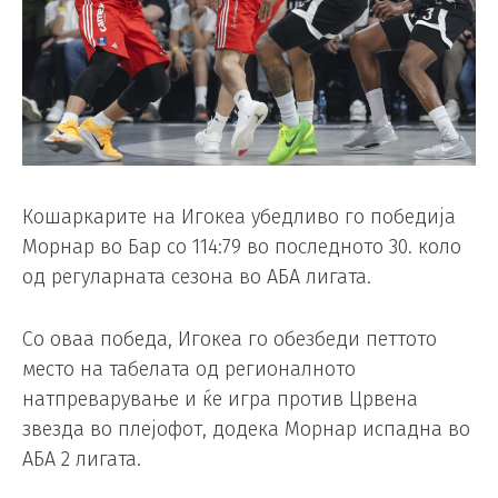
Кошаркарите на Игокеа убедливо го победија
Морнар во Бар со 114:79 во последното 30. коло
од регуларната сезона во АБА лигата.
Со оваа победа, Игокеа го обезбеди петтото
место на табелата од регионалното
натпреварување и ќе игра против Црвена
звезда во плејофот, додека Морнар испадна во
АБА 2 лигата.