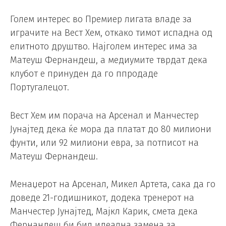
Голем интерес во Премиер лигата владе за
играчите на Вест Хем, откако тимот испадна од
елитното друштво. Најголем интерес има за
Матеуш Фернандеш, а медиумите тврдат дека
клубот е принуден да го ппродаде
Португалецот.
Вест Хем им порача на Арсенал и Манчестер
Јунајтед дека ќе мора да платат до 80 милиони
фунти, или 92 милиони евра, за потписот на
Матеуш Фернандеш.
Менаџерот на Арсенал, Микел Артета, сака да го
доведе 21-годишникот, додека тренерот на
Манчестер Јунајтед, Мајкл Карик, смета дека
Фернандеш би бил идеална замена за