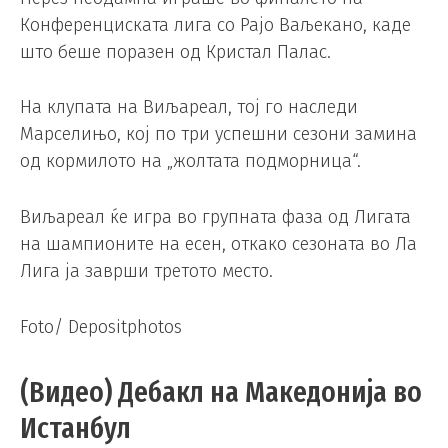
Конференциската лига со Рајо Ваљекано, каде
што беше поразен од Кристал Палас.
На клупата на Виљареал, тој го наследи
Марселињо, кој по три успешни сезони замина
од кормилото на „жолтата подморница“.
Виљареал ќе игра во групната фаза од Лигата
на шампионите на есен, откако сезоната во Ла
Лига ја заврши третото место.
Foto/ Depositphotos
(Видео) Дебакл на Македонија во
Истанбул