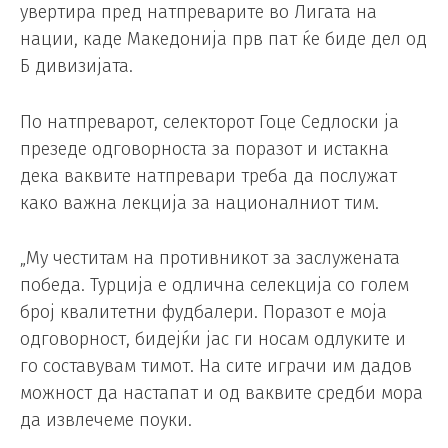
увертира пред натпреварите во Лигата на
нации, каде Македонија прв пат ќе биде дел од
Б дивизијата.
По натпреварот, селекторот Гоце Седлоски ја
презеде одговорноста за поразот и истакна
дека ваквите натпревари треба да послужат
како важна лекција за националниот тим.
„Му честитам на противникот за заслужената
победа. Турција е одлична селекција со голем
број квалитетни фудбалери. Поразот е моја
одговорност, бидејќи јас ги носам одлуките и
го составувам тимот. На сите играчи им дадов
можност да настапат и од ваквите средби мора
да извлечеме поуки.