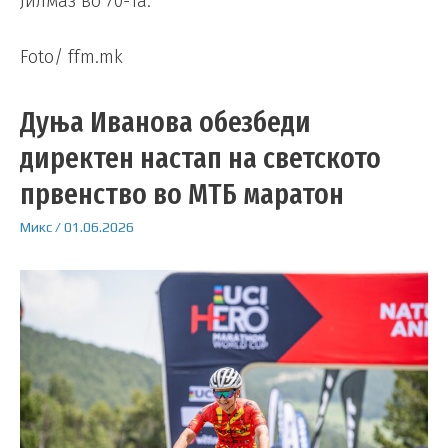
Јилмаз во 70-та.
Foto/ ffm.mk
Дуња Иванова обезбеди
директен настап на светското
првенство во МТБ маратон
Микс
/
01.06.2026