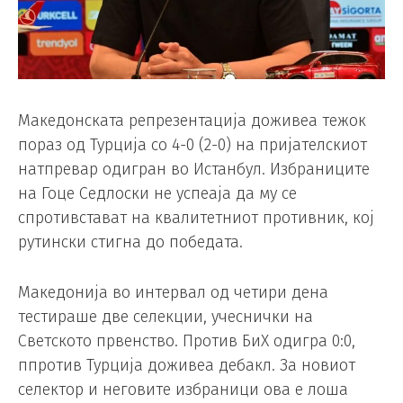
Македонската репрезентација доживеа тежок
пораз од Турција со 4-0 (2-0) на пријателскиот
натпревар одигран во Истанбул. Избраниците
на Гоце Седлоски не успеаја да му се
спротивстават на квалитетниот противник, кој
рутински стигна до победата.
Македонија во интервал од четири дена
тестираше две селекции, учеснички на
Светското првенство. Против БиХ одигра 0:0,
ппротив Турција доживеа дебакл. За новиот
селектор и неговите избраници ова е лоша