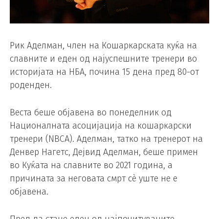
Рик Аделман, член на Кошаркарската куќа на
славните и еден од најуспешните тренери во
историјата на НБА, почина 15 дена пред 80-от
роденден.
Веста беше објавена во понеделник од
Националната асоцијација на кошаркарски
тренери (NBCA). Аделман, татко на тренерот на
Денвер Нагетс, Дејвид Аделман, беше примен
во Куќата на славните во 2021 година, а
причината за неговата смрт сè уште не е
објавена.