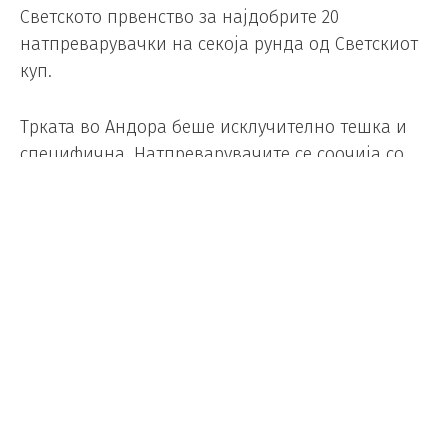
Светското првенство за најдобрите 20
натпреварувачки на секоја рунда од Светскиот
куп.
Трката во Андора беше исклучително тешка и
специфична. Натпреварувачите се соочија со
надморска височина од над 2.000 метри, а
патеката содржеше повеќе од 2.200 метри
вкупна елевација. Покрај физиолошкиот
предизвик што го носат условите на голема
надморска височина, велосипедистите мораа
да совладаат и бројни стрмни делници, брзи
спустови и постојани технички предизвици
долж целата патека.
Овој успех е особено значаен ако се има