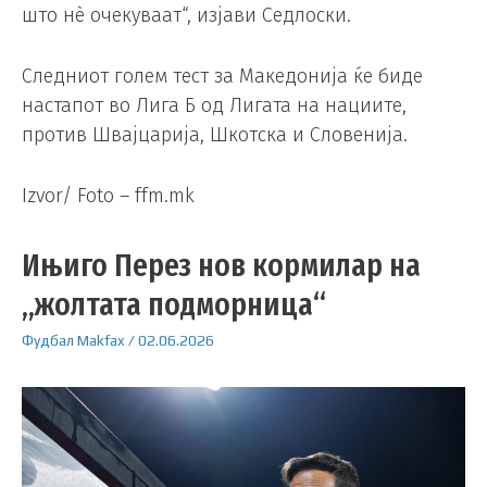
што нè очекуваат“, изјави Седлоски.
Следниот голем тест за Македонија ќе биде
настапот во Лига Б од Лигата на нациите,
против Швајцарија, Шкотска и Словенија.
Izvor/ Foto – ffm.mk
Ињиго Перез нов кормилар на
„жолтата подморница“
Фудбал
Makfax
/
02.06.2026