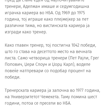
Пред да стане еден од најпочитуваните
тренери, Аделман имаше и седумгодишна
играчка кариера во НБА. Од 1969 до 1975
година, тој играше како плејмејкер за пет
различни тима, но вистинската кариера ја
изгради како тренер.
Како главен тренер, тој постигна 1042 победи,
што го става на десеттото место на вечната
листа. Само четворица тренери (Пет Рајли, Грег
Попович, Џери Слоун и Џорџ Карл), воделе
повеќе натпревари со подобар процент на
победи.
Тренерската кариера ја започна во 1977 година,
на Универзитетот Чемекета. Таму помина шест
години, потоа се пресели во НБА.