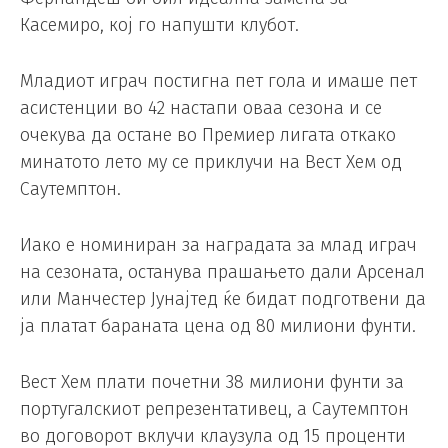
Касемиро, кој го напушти клубот.
Младиот играч постигна пет гола и имаше пет
асистенции во 42 настапи оваа сезона и се
очекува да остане во Премиер лигата откако
минатото лето му се приклучи на Вест Хем од
Саутемптон.
Иако е номиниран за наградата за млад играч
на сезоната, останува прашањето дали Арсенал
или Манчестер Јунајтед ќе бидат подготвени да
ја платат бараната цена од 80 милиони фунти.
Вест Хем плати почетни 38 милиони фунти за
португалскиот репрезентативец, а Саутемптон
во договорот вклучи клаузула од 15 проценти