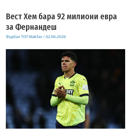
Вест Хем бара 92 милиони евра
за Фернандеш
Фудбал
ТОП
Makfax
/
02.06.2026