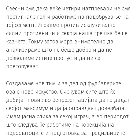
Свесни сме дека веќе четири натпревари не сме
постигнале гол и работиме на подобрување на
тој сегмент. Игравме против исклучително
силни противници и секоја наша грешка беше
казнета. Токму затоа мора внимателно да
анализираме што не беше добро и да не
дозволиме истите пропусти да ни се
повторуваат.
Создаваме нов тим и за дел од фудбалерите
ова е ново искуство. Очекувам сите што ќе
добијат повик во репрезентацијата да го дадат
својот максимум и да ја оправдаат довербата.
Имам јасна слика за секој играч, а во периодот
што следува ќе работиме на корекција на
недостатоците и подготовка за предизвиците