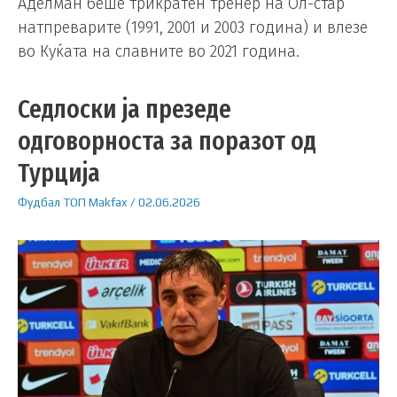
Аделман беше трикратен тренер на Ол-стар
натпреварите (1991, 2001 и 2003 година) и влезе
во Куќата на славните во 2021 година.
Седлоски ја презеде
одговорноста за поразот од
Турција
Фудбал
ТОП
Makfax
/
02.06.2026