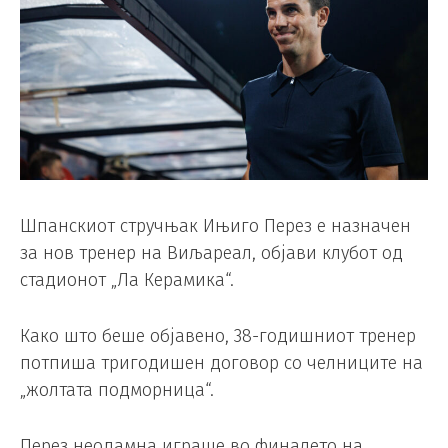
Шпанскиот стручњак Ињиго Перез е назначен
за нов тренер на Виљареал, објави клубот од
стадионот „Ла Керамика“.
Како што беше објавено, 38-годишниот тренер
потпиша тригодишен договор со челниците на
„жолтата подморница“.
Перез неодамна играше во финалето на