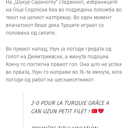
На „Шукур Сарачоглу“ стадионот, избраниците
на Гоце Седлоски беа во подредена положба во
текот на целиот натпревар. Во еден момент
впачатокот беше дека Турците играат со
половина од силите..
Во првиот напад, Узун ја погоди гредата од
голот на Димитриевски, а минута подоцна
Кокчу го постигна првиот гол. Она што не успеа
во првата, Узун го направи во 16-та минута, кога
погоди од работ на шеснаесетникот.
2-0 POUR LA TURQUIE GRÂCE A
CAN UZUN PETIT FILET !