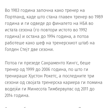
Во 1983 година започна како тренер на
Портланд, каде што стана главен тренер во 1989
година и ги одведе до финалето на НБА во
истата сезона (го повтори истото во 1992
година) и остана до 1994 година, а потоа
работеше како шеф на тренерскиот штаб на
Голден Стејт две сезони.
Потоа ги презеде Сакраменто Кингс, беше
тренер од 1999 до 2006 година, по што ги
тренираше Хјустон Рокетс, а последните три
сезони од својата тренерска кариера ги помина
водејќи ги Минесота Тимбервулвс од 2011 до
2014 година.