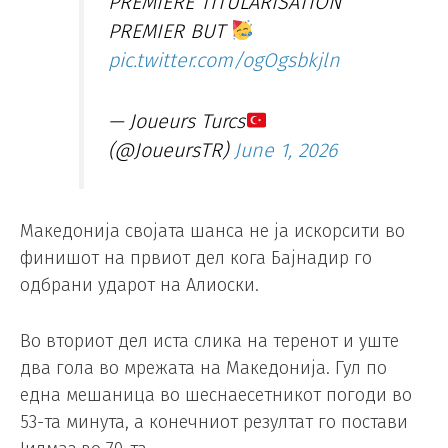
PREMIÈRE TITULARISATION
PREMIER BUT
pic.twitter.com/ogOgsbkjln
— Joueurs Turcs
(@JoueursTR)
June 1, 2026
Македонија својата шанса не ја искорсити во
финишот на првиот дел кога Бајнадир го
одбрани ударот на Алиоски.
Во вториот дел иста слика на теренот и уште
два гола во мрежата на Македонија. Гул по
една мешаница во шеснаесетникот погоди во
53-та минута, а конечниот резултат го постави