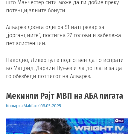
што Манчестер сити може да ги добие преку
потенцијалните бонуси.
Алварез досега одигра 51 натпревар за
„јорганџиите“, постигна 27 голови и забележа
пет асистенции.
Наводно, Ливерпул е подготвен да го испрати
во Мадрид, Дарвин Нуњез и да доплати за да
го обезбеди потписот на Алварез.
Мекинли Рајт МВП на АБА лигата
Кошарка
Makfax
/
08.05.2025