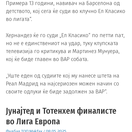
Примера 13 години, навивач на Барселона од
детството, кој сега ќе суди во клучно Ел Класико
во лигата“.
Хернандез ќе го суди „Ел Класико“ по петти пат,
но не е единствениот на удар, туку клупската
телевизија го критикува и Мартинез Мунуера,
кој ќе биде главен во ВАР собата.
„Уште еден од судиите кој му нанесе штета на
Реал Мадрид на најсериозен можен начин со
своите одлуки ќе биде задолжен за ВАР“.
Јунајтед и Тотенхем финалисте
во Лига Европа
Фудбал
ТОП
Makfax
/
08.05.2025