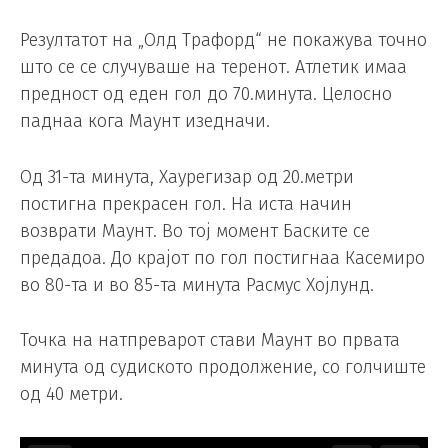
Резултатот на „Олд Трафорд“ не покажува точно
што се се случуваше на теренот. Атлетик имаа
предност од еден гол до 70.минута. Целосно
паднаа кога Маунт изедначи.
Од 31-та минута, Хаурегизар од 20.метри
постигна прекрасен гол. На иста начин
возврати Маунт. Во тој момент Баските се
предадоа. До крајот по гол постигнаа Касемиро
во 80-та и во 85-та минута Расмус Хојлунд.
Точка на натпреварот стави Маунт во првата
минута од судиското продолжение, со голчиште
од 40 метри.