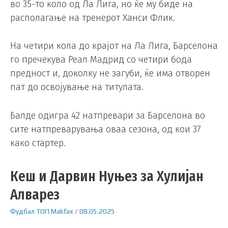
во 35-то коло од Ла Лига, но ќе му биде на
располагање на тренерот Ханси Флик.
На четири кола до крајот на Ла Лига, Барселона
го пречекува Реал Мадрид со четири бода
предност и, доколку не загуби, ќе има отворен
пат до освојување на титулата.
Балде одигра 42 натпревари за Барселона во
сите натпреварувања оваа сезона, од кои 37
како стартер.
Кеш и Дарвин Нуњез за Хулијан
Алварез
Фудбал
ТОП
Makfax
/
08.05.2025