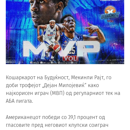
Кошаркарот на Будуќност, Мекинли Рајт, го
доби трофејот „Дејан Милојевиќ“ како
најкорисен играч (MВП) од регуларниот тек на
АБА лигата.
Американецот победи со 39,1 процент од
гласовите пред неговиот клупски соиграч