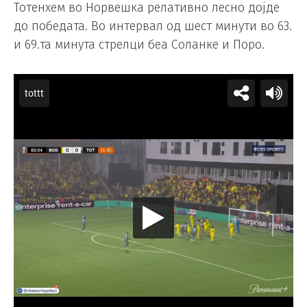
Тотенхем во Норвешка релативно лесно дојде
до победата. Во интервал од шест минути во 63.
и 69.та минута стрелци беа Соланке и Поро.