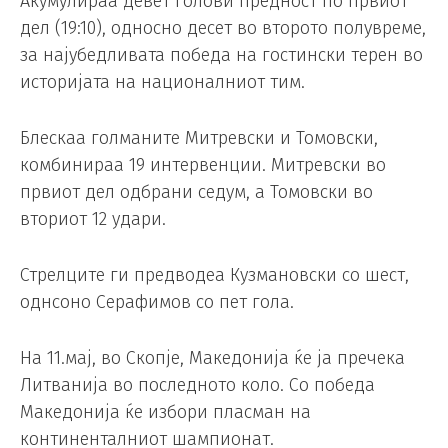
Акумулираа девет голови предност по првиот
дел (19:10), односно десет во второто полувреме,
за најубедливата победа на гостински терен во
историјата на националниот тим.
Блескаа голманите Митревски и Томовски,
комбинираа 19 интервенции. Митревски во
првиот дел одбрани седум, а Томовски во
вториот 12 удари.
Стрелците ги предводеа Кузмановски со шест,
однсоно Серафимов со пет гола.
На 11.мај, во Скопје, Македонија ќе ја пречека
Литванија во последното коло. Со победа
Македонија ќе избори пласман на
континенталниот шампионат.