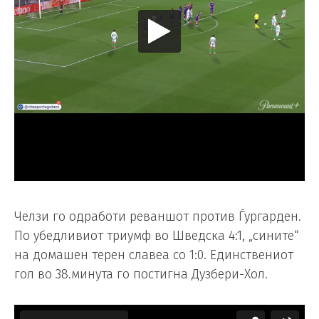
Челзи го одработи реваншот против Ѓургарден.
По убедливиот триумф во Шведска 4:1, „сините“
на домашен терен славеа со 1:0. Единствениот
гол во 38.минута го постигна Дузбери-Хол.