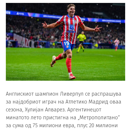
Англискиот шампион Ливерпул се распрашува
за најдобриот играч на Атлетико Мадрид оваа
сезона, Хулијан Алварез. Аргентинецот
минатото лето пристигна на „Метрополитано“
за сума од 75 милиони евра, плус 20 милиони