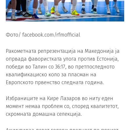
Фото/ facebook.com/rfmofficial
Ракометната репрезентација на Македонија ја
опрвада фавористката улога против Естонија,
победи во Талин со 36:17, во претпоследното
квалификациско коло за пласман на
Европското првенство следната година.
Избраниците на Кире Лазаров во ниту еден
момент немаа проблем со, според квалитетот,
скромната домашна селекција.