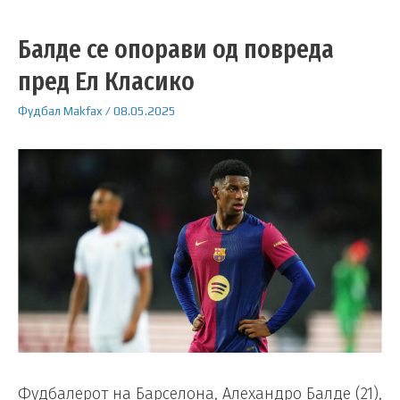
Балде се опорави од повреда
пред Ел Класико
Фудбал
Makfax
/
08.05.2025
Фудбалерот на Барселона, Алехандро Балде (21),