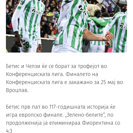
Бетис и Челзи ќе се борат за трофејот во
Конференциската лига. Финалето на
Конференциската лига е закажано за 25 мај во
Вроцлав.
Бетис прв пат во 117-годишната историја ќе
игра европско финале. „Зелено-белите“, по
продолженија ја елиминираа Фиорентина со
4:3