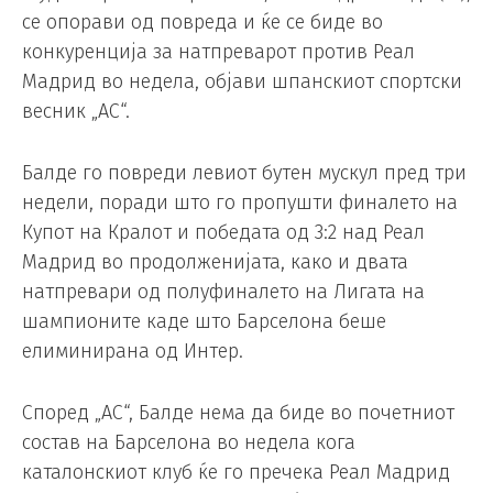
се опорави од повреда и ќе се биде во
конкуренција за натпреварот против Реал
Мадрид во недела, објави шпанскиот спортски
весник „АС“.
Балде го повреди левиот бутен мускул пред три
недели, поради што го пропушти финалето на
Купот на Кралот и победата од 3:2 над Реал
Мадрид во продолженијата, како и двата
натпревари од полуфиналето на Лигата на
шампионите каде што Барселона беше
елиминирана од Интер.
Според „АС“, Балде нема да биде во почетниот
состав на Барселона во недела кога
каталонскиот клуб ќе го пречека Реал Мадрид