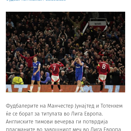
Фудбалерите на Манчестер Јунајтед и Тотенхем
ќе се борат за титулата во Лига Европа.
Англиските тимови вечерва ги потврдија
пласманите во завршниот меч во Лига Европа