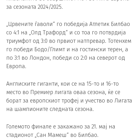
за сезоната 2024/2025.
„Црвените ѓаволи“ го победија Атлетик Билбао
со 4:1 на „Олд Трафорд“ и со тоа го потврдија
триумфот од 3:0 во првиот натпревар. Тотенхем
го победи Бодо/Глимт и на гостински терен, а
по 3:1 во Лондон, победи со 2:0 на северот од
Европа.
Англиските гиганти, кои се на 15-то и 16-то
место во Премиер лигата оваа сезона, ќе се
борат за европскиот трофеј и учество во Лигата
на шампионите следната сезона.
Големото финале е закажано за 21. мај на
стадионот „Сан Мамеш“ во Билбао.