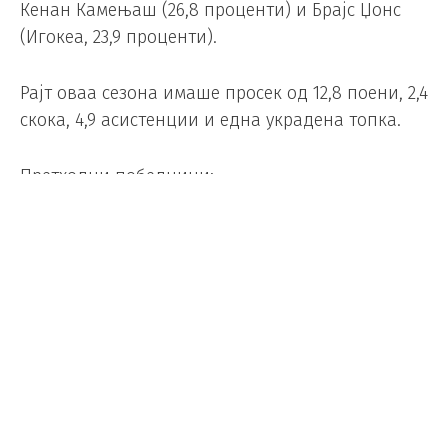
Кенан Камењаш (26,8 проценти) и Брајс Џонс
(Игокеа, 23,9 проценти).
Рајт оваа сезона имаше просек од 12,8 поени, 2,4
скока, 4,9 асистенции и една украдена топка.
Претходни победници:
2014/15 Никола Јокиќ (Мега);
2015/16 Миро Билан (Цедевита);
2016/17 Никола Јанковиќ (Олимпија);
2017/18 Лука Жориќ (Цибона);
2018/19 Гога Битадзе (Иднина);
2020/21 Филип Петрушев (Мега);
2021/22 Никола Калиниќ (Црвена звезда);
2022/23 Лука Божиќ (Задар);
2023/24 Лука Божиќ (Задар);