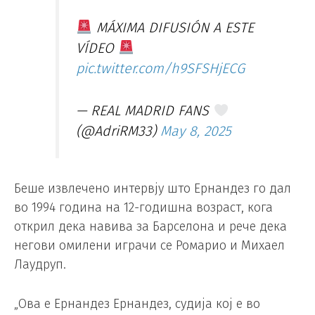
MÁXIMA DIFUSIÓN A ESTE
VÍDEO
pic.twitter.com/h9SFSHjECG
— REAL MADRID FANS
(@AdriRM33)
May 8, 2025
Беше извлечено интервју што Ернандез го дал
во 1994 година на 12-годишна возраст, кога
открил дека навива за Барселона и рече дека
негови омилени играчи се Ромарио и Михаел
Лаудруп.
„Ова е Ернандез Ернандез, судија кој е во