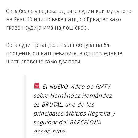
Се забележува дека од сите судии кои му суделе
на Реал 10 или повеќе пати, со Ернадес како
гкавен судија има најлош скор..
Кога суди Ернандез, Реал побдува на 54
проценти од натпреварите, а од последните
шест, славеше само двапати.
El NUEVO vídeo de RMTV
sobre Hernández Hernández
es BRUTAL, uno de los
principales árbitros Negreira y
seguidor del BARCELONA
desde niño.