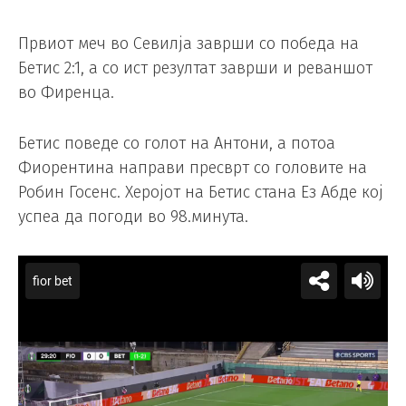
Првиот меч во Севилја заврши со победа на
Бетис 2:1, а со ист резултат заврши и реваншот
во Фиренца.
Бетис поведе со голот на Антони, а потоа
Фиорентина направи пресврт со головите на
Робин Госенс. Херојот на Бетис стана Ез Абде кој
успеа да погоди во 98.минута.