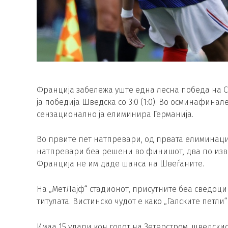
Франција забележа уште една лесна победа на С
ја победија Шведска со 3:0 (1:0). Во осминафинал
сензационално ја елиминира Германија.
Во првите пет натпревари, од првата елиминаци
натпревари беа решени во финишот, два по изве
Франција не им даде шанса на Швеѓаните.
На „МетЛајф“ стадионот, присутните беа сведоци
титулата. Вистинско чудот е како „Галските петли
Имаа 15 удари кон голот на Зетерстром, шведскио