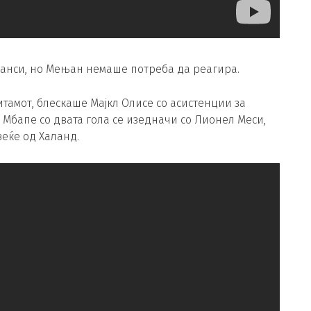
анси, но Мењан немаше потреба да реагира.
итамот, блескаше Мајкл Олисе со асистенции за
. Мбапе со двата гола се изедначи со Лионел Меси,
веќе од Халанд.