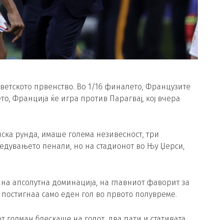
ветското првенство. Во 1/16 финалето, Французите
ето, Франција ќе игра против Парагвај, кој вчера
ска рунда, имаше голема незивесност, три
дувањето пенали, но на стадионот во Њу Џерси,
 на апсолутна доминација, на главниот фаворит за
“ постигнаа само еден гол во првото полувреме.
т голман блескаше на голот, два пати и стативата