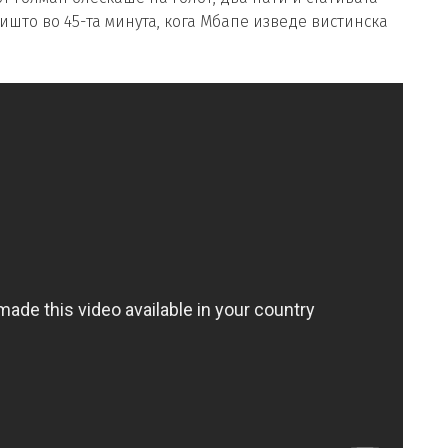
ишто во 45-та минута, кога Мбапе изведе вистинска