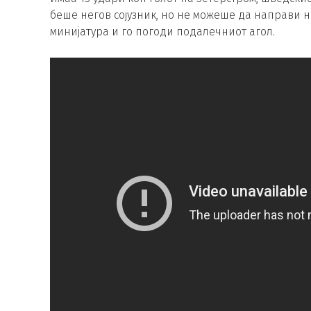
беше негов сојузник, но не можеше да направи н
минијатура и го погоди подалечниот агол.