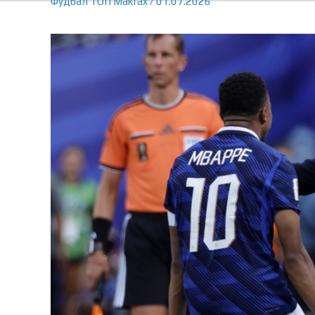
Фудбал
ТОП
Makfax
/
01.07.2026