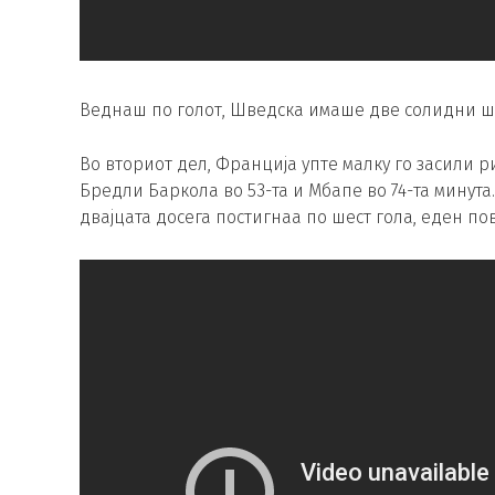
Веднаш по голот, Шведска имаше две солидни ш
Во вториот дел, Франција упте малку го засили р
Бредли Баркола во 53-та и Мбапе во 74-та минута
двајцата досега постигнаа по шест гола, еден по