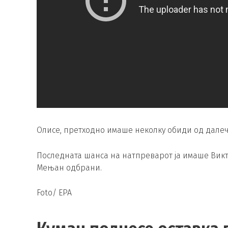
Олисе, претходно имаше неколку обиди од далеч
Последната шанса на натпреварот ја имаше Викт
Мењан одбрани.
Foto/ EPA