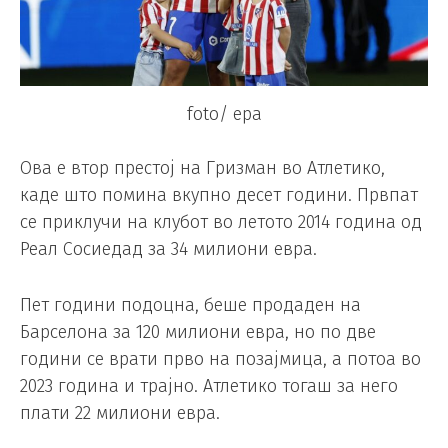
foto/ epa
Ова е втор престој на Гризман во Атлетико,
каде што помина вкупно десет години. Првпат
се приклучи на клубот во летото 2014 година од
Реал Сосиедад за 34 милиони евра.
Пет години подоцна, беше продаден на
Барселона за 120 милиони евра, но по две
години се врати прво на позајмица, а потоа во
2023 година и трајно. Атлетико тогаш за него
плати 22 милиони евра.