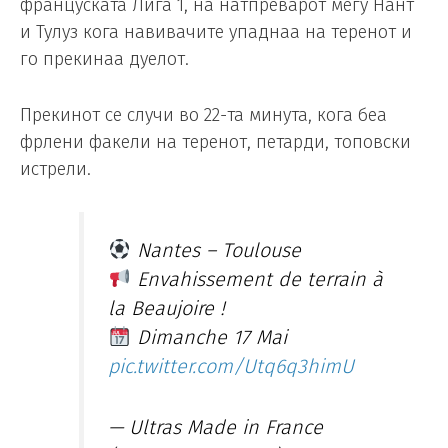
француската Лига 1, на натпреварот меѓу Нант
и Тулуз кога навивачите упаднаа на теренот и
го прекинаа дуелот.
Прекинот се случи во 22-та минута, кога беа
фрлени факели на теренот, петарди, топовски
истрели.
Nantes – Toulouse
Envahissement de terrain à
la Beaujoire !
Dimanche 17 Mai
pic.twitter.com/Utq6q3himU
— Ultras Made in France