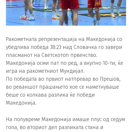
Ракометната репрезентација на Македонија со
убедлива победа 38:23 над Словачка го завери
пласманот на Светскотоп првенство.
Македонија осми пат по ред, а вкупно 10-ти, ќе
игра на ракометниот Мундијал.
По победата во првиот натпревар во Прешов,
во реваншот прашањето кое се наметнуваше
беше со колкава разлика ќе победи
Македонија.
На полувреме Македонија имаше плус од седум
гола, во вториот дел разликата стана и