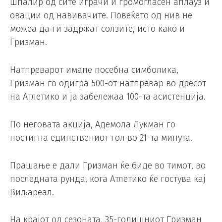
шпалир од сите играчи и громогласен аплауз и
овации од навивачите. Повеќето од нив не
можеа да ги задржат солзите, исто како и
Гризман.
Натпреварот имапе посебна симболика,
Гризман го одигра 500-от натпревар во дресот
на Атлетико и ја забележаа 100-та асистенција.
По неговата акција, Адемола Лукман го
постигна единствениот гол во 21-та минута.
Прашање е дали Гризман ќе биде во тимот, во
последната рунда, кога Атлетико ќе гостува кај
Виљареал.
На крајот од сезоната, 35-годишниот Гризман