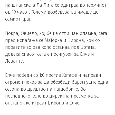
на шпанската Ла Лига се одиграа во терминот
од 19 часот. Големи возбудувања имаше до
самиот крај.
Покрај Овиедо, кој беше отпишан одамна, сега
пред испаѓање се Мајорка и Џирона, кои со
поразите во ова коло останаа под цртата,
додека спасот сега е посигурен за Елче и
Леванте.
Елче победи со 1:0 против Хетафе и направи
огромен чекор за да обезбеди барем уште една
сезона во друштво на најдобрите. Во
последното коло во директна пресметка за
опстанок ќе играат Џирона и Елче.