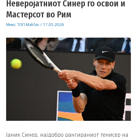
Неверојатниот Синер го освои и
Мастерсот во Рим
Микс
ТОП
Makfax
/
17.05.2026
Јаник Синер, најдобро рангираниот тенисер на