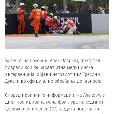
Возачот на Гресини, Алекс Маркез, претрпел
повреди кои ќе бараат итна медицинска
интервенција, објави неговиот тим Гресини
Дукати во официјално обраќање до јавноста.
Според првичните информации, на Алекс му е
дијагностицирана мала фрактура на седмиот
цервикален пршлен (C7), додека подетални