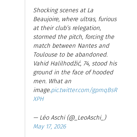
Shocking scenes at La
Beaujoire, where ultras, furious
at their club’s relegation,
stormed the pitch, forcing the
match between Nantes and
Toulouse to be abandoned.
Vahid Halilhodžić, 74, stood his
ground in the face of hooded
men. What an
image.
pic.twitter.com/gpmqBsR
XPH
— Léo Aschi (@_LeoAschi_)
May 17, 2026