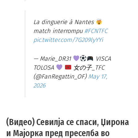
La dinguerie à Nantes
match interrompu
#FCNTFC
pic.twitter.com/7G209lyYYi
— Marie_DR31
VISCA
TOLOSA
女の子_TFC
(@FanRegattin_OF)
May 17,
2026
(Видео) Севилја се спаси, Џирона
и Мајорка пред преселба во