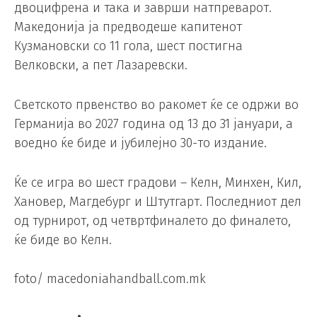
двоцифрена и така и заврши натпреварот.
Македонија ја предводеше капитенот
Кузмановски со 11 гола, шест постигна
Велковски, а пет Лазаревски.
Светското првенство во ракомет ќе се одржи во
Германија во 2027 година од 13 до 31 јануари, а
воедно ќе биде и јубилејно 30-то издание.
Ќе се игра во шест градови – Келн, Минхен, Кил,
Хановер, Магдебург и Штутгарт. Последниот дел
од турнирот, од четвртфиналето до финалето,
ќе биде во Келн.
foto/ macedoniahandball.com.mk