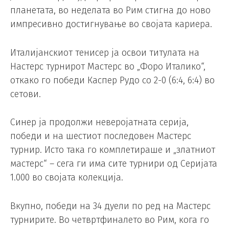
планетата, во неделата во Рим стигна до ново
импресивно достигнување во својата кариера.
Италијанскиот тенисер ја освои титулата на
Настерс турнирот Мастерс во „Форо Италико“,
откако го победи Каспер Рудо со 2-0 (6:4, 6:4) во
сетови.
Синер ја продолжи неверојатната серија,
победи и на шестиот последовен Мастерс
турнир. Исто така го комплетираше и „златниот
мастерс“ – сега ги има сите турнири од Серијата
1.000 во својата колекција.
Вкупно, победи на 34 дуели по ред на Мастерс
турнирите. Во четвртфиналето во Рим, кога го