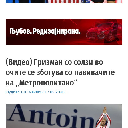
(Видео) Гризман со солзи во
очите се збогува со навивачите
на „Метрополитано“
Фудбал
ТОП
Makfax
/
17.05.2026