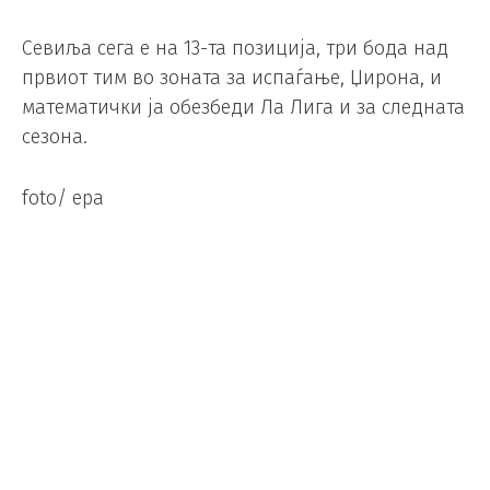
Севиља сега е на 13-та позиција, три бода над
првиот тим во зоната за испаѓање, Џирона, и
математички ја обезбеди Ла Лига и за следната
сезона.
foto/ epa