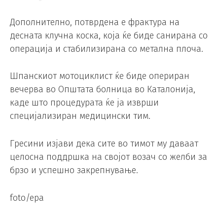
Дополнително, потврдена е фрактура на
десната клучна коска, која ќе биде санирана со
операција и стабилизирана со метална плоча.
Шпанскиот мотоциклист ќе биде опериран
вечерва во Општата болница во Каталонија,
каде што процедурата ќе ја изврши
специјализиран медицински тим.
Гресини изјави дека сите во тимот му даваат
целосна поддршка на својот возач со желби за
брзо и успешно закрепнување.
foto/epa