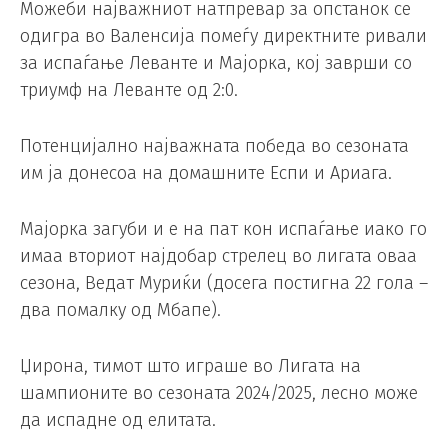
Можеби најважниот натпревар за опстанок се
одигра во Валенсија помеѓу директните ривали
за испаѓање Леванте и Мајорка, кој заврши со
триумф на Леванте од 2:0.
Потенцијално најважната победа во сезоната
им ја донесоа на домашните Еспи и Ариага.
Мајорка загуби и е на пат кон испаѓање иако го
имаа вториот најдобар стрелец во лигата оваа
сезона, Ведат Муриќи (досега постигна 22 гола –
два помалку од Мбапе).
Џирона, тимот што играше во Лигата на
шампионите во сезоната 2024/2025, лесно може
да испадне од елитата.