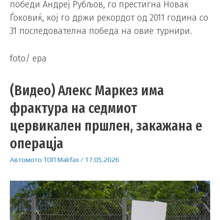
победи Андреј Рубљов, го престигна Новак
Ѓоковиќ, кој го држи рекордот од 2011 година со
31 последователна победа на овие турнири.
foto/ epa
(Видео) Алекс Маркез има
фрактура на седмиот
цервикален пршлен, закажана е
операцја
Автомото
ТОП
Makfax
/
17.05.2026