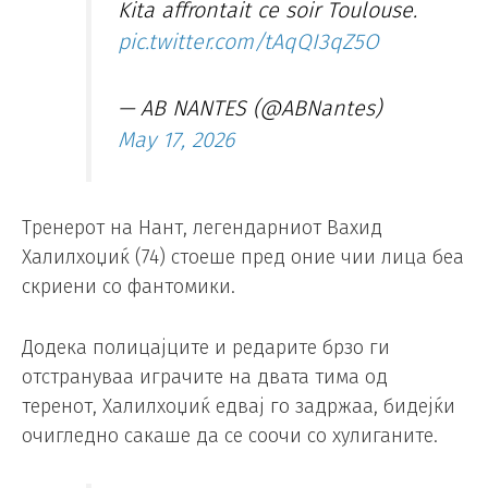
Kita affrontait ce soir Toulouse.
pic.twitter.com/tAqQI3qZ5O
— AB NANTES (@ABNantes)
May 17, 2026
Тренерот на Нант, легендарниот Вахид
Халилхоџиќ (74) стоеше пред оние чии лица беа
скриени со фантомики.
Додека полицајците и редарите брзо ги
отстрануваа играчите на двата тима од
теренот, Халилхоџиќ едвај го задржаа, бидејќи
очигледно сакаше да се соочи со хулиганите.