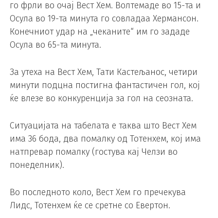
го фрли во очај Вест Хем. Волтемаде во 15-та и
Осула во 19-та минута го совладаа Хермансон.
Конечниот удар на „чеканите“ им го зададе
Осула во 65-та минута.
За утеха на Вест Хем, Тати Кастељанос, четири
минути подцна постигна фантастичен гол, кој
ќе влезе во конкуренција за гол на сеозната.
Ситуацијата на табелата е таква што Вест Хем
има 36 бода, два помалку од Тотенхем, кој има
натпревар помалку (гостува кај Челзи во
понеделник).
Во последното коло, Вест Хем го пречекува
Лидс, Тотенхем ќе се сретне со Евертон.