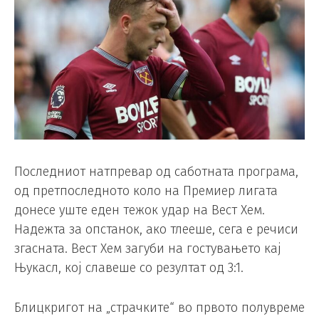
Последниот натпревар од саботната програма,
од претпоследното коло на Премиер лигата
донесе уште еден тежок удар на Вест Хем.
Надежта за опстанок, ако тлееше, сега е речиси
згасната. Вест Хем загуби на гостувањето кај
Њукасл, кој славеше со резултат од 3:1.
Блицкригот на „страчките“ во првото полувреме