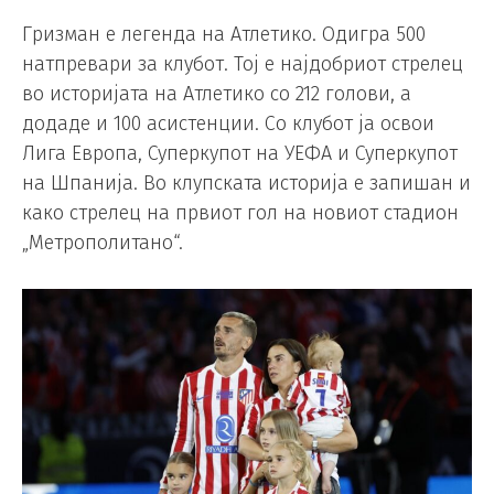
Гризман е легенда на Атлетико. Одигра 500
натпревари за клубот. Тој е најдобриот стрелец
во историјата на Атлетико со 212 голови, а
додаде и 100 асистенции. Со клубот ја освои
Лига Европа, Суперкупот на УЕФА и Суперкупот
на Шпанија. Во клупската историја е запишан и
како стрелец на првиот гол на новиот стадион
„Метрополитано“.