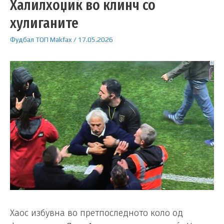
Халилхоџиќ во клинч со
хулиганите
Фудбал
ТОП
Makfax
/
17.05.2026
Хаос избувна во претпоследното коло од