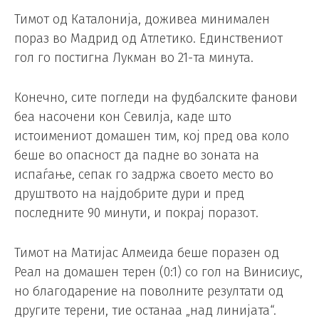
Тимот од Каталонија, доживеа минимален
пораз во Мадрид од Атлетико. Единствениот
гол го постигна Лукман во 21-та минута.
Конечно, сите погледи на фудбалските фанови
беа насочени кон Севилја, каде што
истоимениот домашен тим, кој пред ова коло
беше во опасност да падне во зоната на
испаѓање, сепак го задржа своето место во
друштвото на најдобрите дури и пред
последните 90 минути, и покрај поразот.
Тимот на Матијас Алмеида беше поразен од
Реал на домашен терен (0:1) со гол на Винисиус,
но благодарение на поволните резултати од
другите терени, тие останаа „над линијата“.