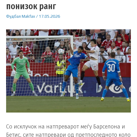
понизок ранг
Фудбал
Makfax
/
17.05.2026
Со исклучок на натпреварот меѓу Барселона и
Бетис, сите натпревари од претпоследното коло