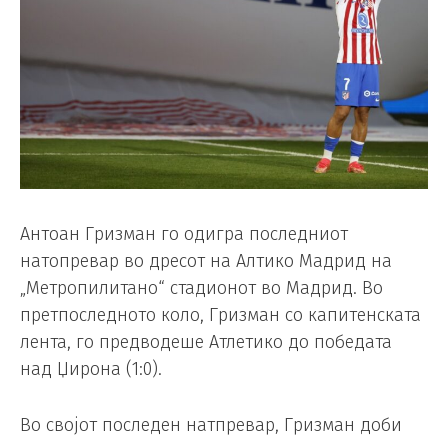
Антоан Гризман го одигра последниот
натопревар во дресот на Алтико Мадрид на
„Метропилитано“ стадионот во Мадрид. Во
претпоследното коло, Гризман со капитенската
лента, го предводеше Атлетико до победата
над Џирона (1:0).
Во својот последен натпревар, Гризман доби