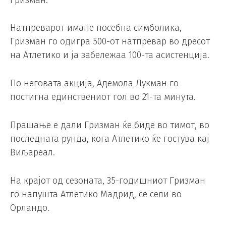
Натпреварот имапе посебна симболика,
Гризман го одигра 500-от натпревар во дресот
на Атлетико и ја забележаа 100-та асистенција.
По неговата акција, Адемола Лукман го
постигна единствениот гол во 21-та минута.
Прашање е дали Гризман ќе биде во тимот, во
последната рунда, кога Атлетико ќе гостува кај
Виљареал.
На крајот од сезоната, 35-годишниот Гризман
го напушта Атлетико Мадрид, се сели во
Орландо.