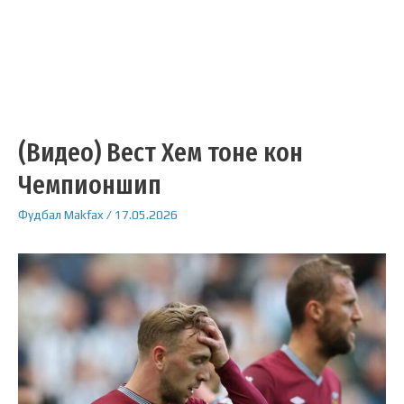
(Видео) Вест Хем тоне кон
Чемпионшип
Фудбал
Makfax
/
17.05.2026