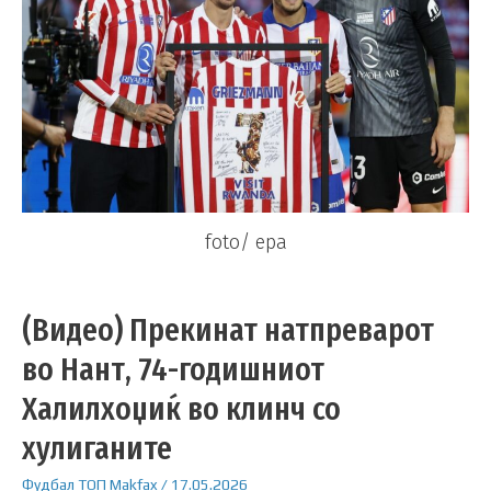
foto/ epa
(Видео) Прекинат натпреварот
во Нант, 74-годишниот
Халилхоџиќ во клинч со
хулиганите
Фудбал
ТОП
Makfax
/
17.05.2026