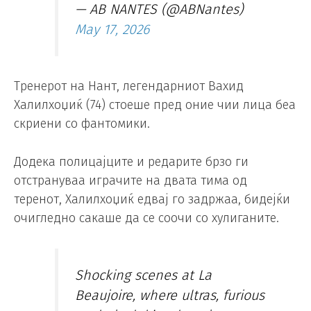
— AB NANTES (@ABNantes)
May 17, 2026
Тренерот на Нант, легендарниот Вахид
Халилхоџиќ (74) стоеше пред оние чии лица беа
скриени со фантомики.
Додека полицајците и редарите брзо ги
отстрануваа играчите на двата тима од
теренот, Халилхоџиќ едвај го задржаа, бидејќи
очигледно сакаше да се соочи со хулиганите.
Shocking scenes at La
Beaujoire, where ultras, furious