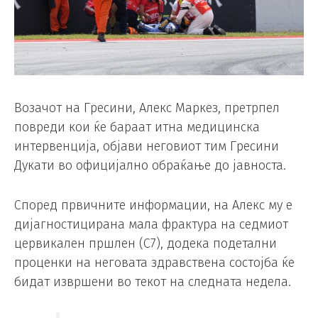
Возачот на Гресини, Алекс Маркез, претрпел
повреди кои ќе бараат итна медицинска
интервенција, објави неговиот тим Гресини
Дукати во официјално обраќање до јавноста.
Според првичните информации, на Алекс му е
дијагностицирана мала фрактура на седмиот
цервикален пршлен (C7), додека подетални
проценки на неговата здравствена состојба ќе
бидат извршени во текот на следната недела.