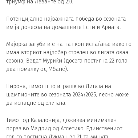
триумф на Леванте од 2:0.
Потенцијално најважната победа во сезоната
им ја донесоа на домашните Еспи и Ариага.
Мајорка загуби и е на пат кон испаѓање иако го
имаа вториот најдобар стрелец во лигата оваа
сезона, Ведат Муриќи (досега постигна 22 гола –
два помалку од Мбапе).
Џирона, тимот што играше во Лигата на
шампионите во сезоната 2024/2025, лесно може
да испадне од елитата.
Тимот од Каталонија, доживеа минимален
пораз во Мадрид од Атлетико. Единствениот
гол го постигна Лукман во 21-та минута.