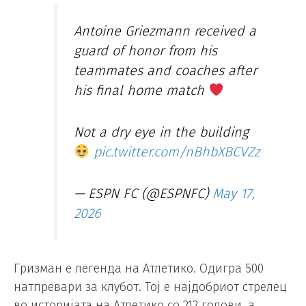
Antoine Griezmann received a
guard of honor from his
teammates and coaches after
his final home match
Not a dry eye in the building
pic.twitter.com/nBhbXBCVZz
— ESPN FC (@ESPNFC)
May 17,
2026
Гризман е легенда на Атлетико. Одигра 500
натпревари за клубот. Тој е најдобриот стрелец
во историјата на Атлетико со 212 голови, а