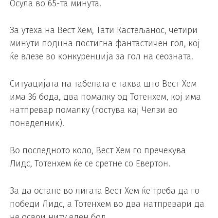
Осула во 65-та минута.
За утеха на Вест Хем, Тати Кастељанос, четири
минути подцна постигна фантастичен гол, кој
ќе влезе во конкуренција за гол на сеозната.
Ситуацијата на табелата е таква што Вест Хем
има 36 бода, два помалку од Тотенхем, кој има
натпревар помалку (гостува кај Челзи во
понеделник).
Во последното коло, Вест Хем го пречекува
Лидс, Тотенхем ќе се сретне со Евертон.
За да остане во лигата Вест Хем ќе треба да го
победи Лидс, а Тотенхем во два натпревари да
не освои ниту еден бод.