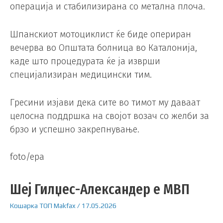
операција и стабилизирана со метална плоча.
Шпанскиот мотоциклист ќе биде опериран
вечерва во Општата болница во Каталонија,
каде што процедурата ќе ја изврши
специјализиран медицински тим.
Гресини изјави дека сите во тимот му даваат
целосна поддршка на својот возач со желби за
брзо и успешно закрепнување.
foto/epa
Шеј Гилџес-Александер е МВП
Кошарка
ТОП
Makfax
/
17.05.2026