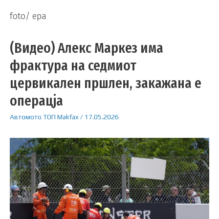
foto/ epa
(Видео) Алекс Маркез има
фрактура на седмиот
цервикален пршлен, закажана е
операцја
Автомото
ТОП
Makfax
/
17.05.2026