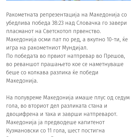
Ракометната репрезентација на Македонија со
убедлива победа 38:23 над Словачка го завери
пласманот на Светскотоп првенство.
Македонија осми пат по ред, а вкупно 10-ти, ќе
игра на ракометниот Мундијал.
По победата во првиот натпревар во Прешов,
во реваншот прашањето кое се наметнуваше
беше со колкава разлика ќе победи
Македонија.
На полувреме Македонија имаше плус од седум
гола, во вториот дел разликата стана и
двоцифрена и така и заврши натпреварот.
Македонија ја предводеше капитенот
Кузмановски со 11 гола, шест постигна