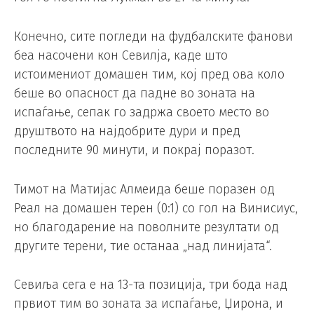
Конечно, сите погледи на фудбалските фанови
беа насочени кон Севилја, каде што
истоимениот домашен тим, кој пред ова коло
беше во опасност да падне во зоната на
испаѓање, сепак го задржа своето место во
друштвото на најдобрите дури и пред
последните 90 минути, и покрај поразот.
Тимот на Матијас Алмеида беше поразен од
Реал на домашен терен (0:1) со гол на Винисиус,
но благодарение на поволните резултати од
другите терени, тие останаа „над линијата“.
Севиља сега е на 13-та позиција, три бода над
првиот тим во зоната за испаѓање, Џирона, и