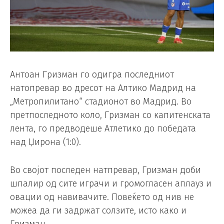
Антоан Гризман го одигра последниот
натопревар во дресот на Алтико Мадрид на
„Метропилитано“ стадионот во Мадрид. Во
претпоследното коло, Гризман со капитенската
лента, го предводеше Атлетико до победата
над Џирона (1:0).
Во својот последен натпревар, Гризман доби
шпалир од сите играчи и громогласен аплауз и
овации од навивачите. Повеќето од нив не
можеа да ги задржат солзите, исто како и
Гризман.