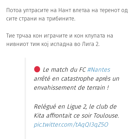
Потоа ултрасите на Нант влетаа на теренот од
сите страни на трибините.
Тие трчаа кон играчите и кон клупата на
нивниот тим кој испадна во Лига 2.
Le match du FC
#Nantes
arrêté en catastrophe après un
envahissement de terrain !
Relégué en Ligue 2, le club de
Kita affrontait ce soir Toulouse.
pic.twitter.com/tAqQI3qZ5O