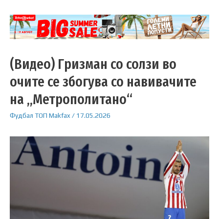
(Видео) Гризман со солзи во
очите се збогува со навивачите
на „Метрополитано“
Фудбал
ТОП
Makfax
/
17.05.2026