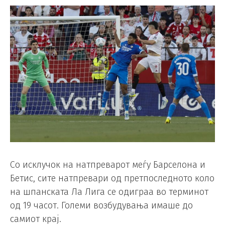
Со исклучок на натпреварот меѓу Барселона и
Бетис, сите натпревари од претпоследното коло
на шпанската Ла Лига се одиграа во терминот
од 19 часот. Големи возбудувања имаше до
самиот крај.