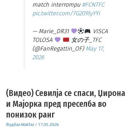
match interrompu
#FCNTFC
pic.twitter.com/7G209lyYYi
— Marie_DR31
VISCA
TOLOSA
女の子_TFC
(@FanRegattin_OF)
May 17,
2026
(Видео) Севилја се спаси, Џирона
и Мајорка пред преселба во
понизок ранг
Фудбал
Makfax
/
17.05.2026