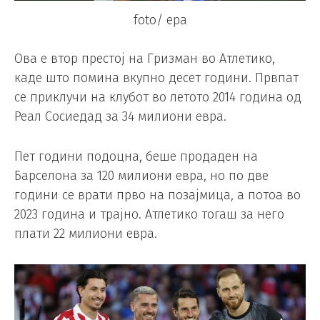
foto/ epa
Ова е втор престој на Гризман во Атлетико,
каде што помина вкупно десет години. Првпат
се приклучи на клубот во летото 2014 година од
Реал Сосиедад за 34 милиони евра.
Пет години подоцна, беше продаден на
Барселона за 120 милиони евра, но по две
години се врати прво на позајмица, а потоа во
2023 година и трајно. Атлетико тогаш за него
плати 22 милиони евра.