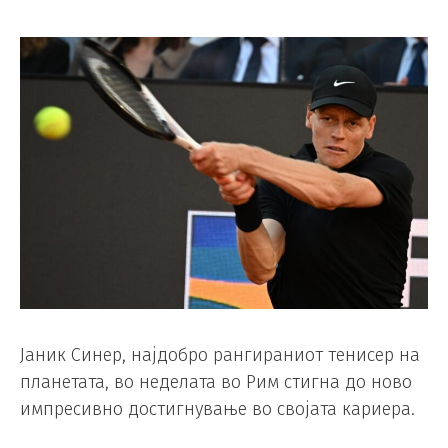
Јаник Синер, најдобро рангираниот тенисер на
планетата, во неделата во Рим стигна до ново
импресивно достигнување во својата кариера.