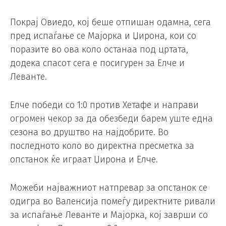
Покрај Овиедо, кој беше отпишан одамна, сега
пред испаѓање се Мајорка и Џирона, кои со
поразите во ова коло останаа под цртата,
додека спасот сега е посигурен за Елче и
Леванте.
Елче победи со 1:0 против Хетафе и направи
огромен чекор за да обезбеди барем уште една
сезона во друштво на најдобрите. Во
последното коло во директна пресметка за
опстанок ќе играат Џирона и Елче.
Можеби најважниот натпревар за опстанок се
одигра во Валенсија помеѓу директните ривали
за испаѓање Леванте и Мајорка, кој заврши со