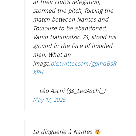
at their club’s relegation,
stormed the pitch, forcing the
match between Nantes and
Toulouse to be abandoned.
Vahid Halilhodžić, 74, stood his
ground in the face of hooded
men. What an
image.
pic.twitter.com/gpmqBsR
XPH
— Léo Aschi (@_LeoAschi_)
May 17, 2026
La dinguerie à Nantes