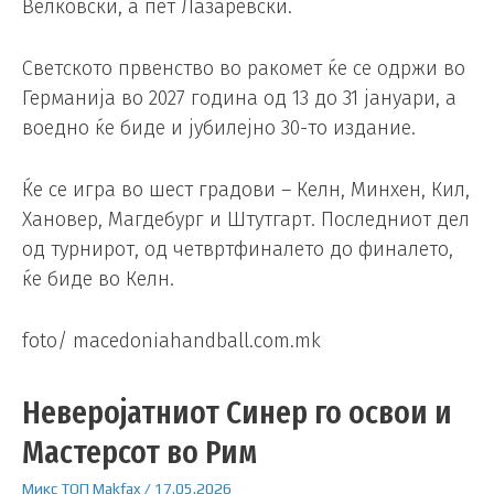
Велковски, а пет Лазаревски.
Светското првенство во ракомет ќе се одржи во
Германија во 2027 година од 13 до 31 јануари, а
воедно ќе биде и јубилејно 30-то издание.
Ќе се игра во шест градови – Келн, Минхен, Кил,
Хановер, Магдебург и Штутгарт. Последниот дел
од турнирот, од четвртфиналето до финалето,
ќе биде во Келн.
foto/ macedoniahandball.com.mk
Неверојатниот Синер го освои и
Мастерсот во Рим
Микс
ТОП
Makfax
/
17.05.2026