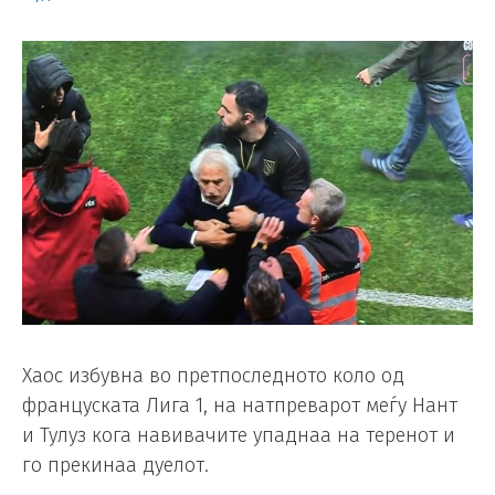
Хаос избувна во претпоследното коло од
француската Лига 1, на натпреварот меѓу Нант
и Тулуз кога навивачите упаднаа на теренот и
го прекинаа дуелот.