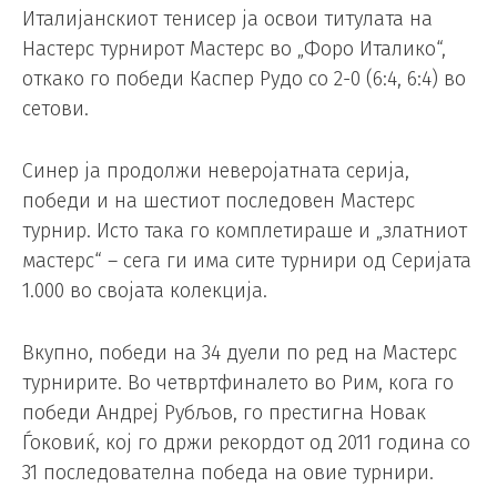
Италијанскиот тенисер ја освои титулата на
Настерс турнирот Мастерс во „Форо Италико“,
откако го победи Каспер Рудо со 2-0 (6:4, 6:4) во
сетови.
Синер ја продолжи неверојатната серија,
победи и на шестиот последовен Мастерс
турнир. Исто така го комплетираше и „златниот
мастерс“ – сега ги има сите турнири од Серијата
1.000 во својата колекција.
Вкупно, победи на 34 дуели по ред на Мастерс
турнирите. Во четвртфиналето во Рим, кога го
победи Андреј Рубљов, го престигна Новак
Ѓоковиќ, кој го држи рекордот од 2011 година со
31 последователна победа на овие турнири.