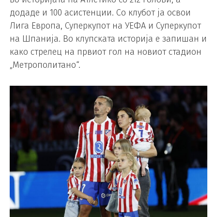
додаде и 100 асистенции. Со клубот ја освои
Лига Европа, Суперкупот на УЕФА и Суперкупот
на Шпанија. Во клупската историја е запишан и
како стрелец на првиот гол на новиот стадион
„Метрополитано“.