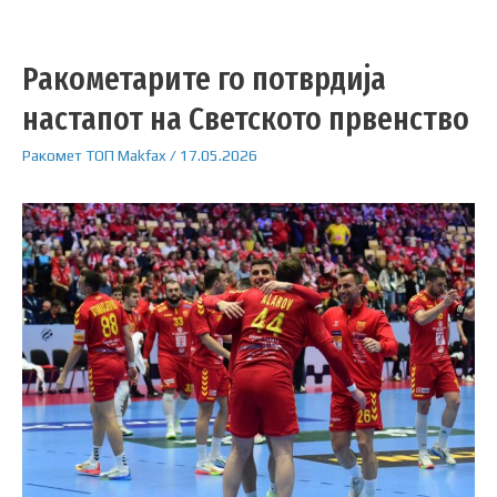
Ракометарите го потврдија
настапот на Светското првенство
Ракомет
ТОП
Makfax
/
17.05.2026