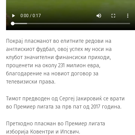
Покрај пласманот во елитните редови на
англискиот фудбал, овој успех му носи на
клубот значителни финансиски приходи,
проценети на околу 231 милион евра,
благодарение на новиот договор за
телевизиски права.
Тимот предводен од Сергеј Јакировиќ се врати
во Премиер лигата за прв пат од 2017 година.
Претходно пласман во Премиер лигата
изборија Ковентри и Ипсвич.