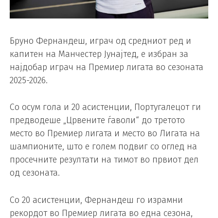
Бруно Фернандеш, играч од средниот ред и
капитен на Манчестер Јунајтед, е избран за
најдобар играч на Премиер лигата во сезоната
2025-2026.
Со осум гола и 20 асистенции, Португалецот ги
предводеше „Црвените ѓаволи“ до третото
место во Премиер лигата и место во Лигата на
шампионите, што е голем подвиг со оглед на
просечните резултати на тимот во првиот дел
од сезоната.
Со 20 асистенции, Фернандеш го израмни
рекордот во Премиер лигата во една сезона,