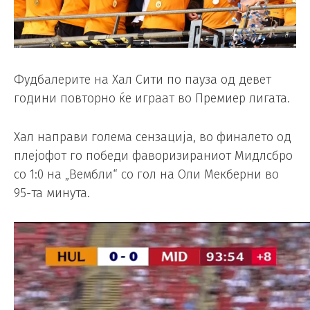
Фудбалерите на Хал Сити по пауза од девет
години повторно ќе играат во Премиер лигата.
Хал направи голема сензација, во финалето од
плејофот го победи фаворизираниот Мидлсбро
со 1:0 на „Вембли“ со гол на Оли Мекберни во
95-та минута.