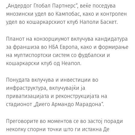
„Андердог Глобал Партнерс“, веќе поседува
мнозински удел во Кампобас, како и контролен
удел во кошаркарскиот клуб Наполи Баскет.
Планот на конзорциумот вклучува кандидатура
за франшиза во НБА Европа, како и формирање
на мултиспортски систем со фудбалски и
кошаркарски клуб од Неапол.
Понудата вклучува и инвестиции во
инфраструктура, вклучувајќи ја
приватизацијата и реконструкцијата на
стадионот „Диего Армандо Марадона“.
Преговорите во моментов се во застој поради
неколку спорни точки што ги истакна Де