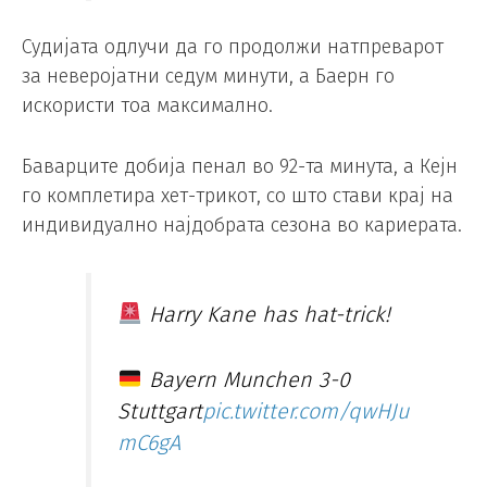
Судијата одлучи да го продолжи натпреварот
за неверојатни седум минути, а Баерн го
искористи тоа максимално.
Баварците добија пенал во 92-та минута, а Кејн
го комплетира хет-трикот, со што стави крај на
индивидуално најдобрата сезона во кариерата.
Harry Kane has hat-trick!
Bayern Munchen 3-0
Stuttgart
pic.twitter.com/qwHJu
mC6gA