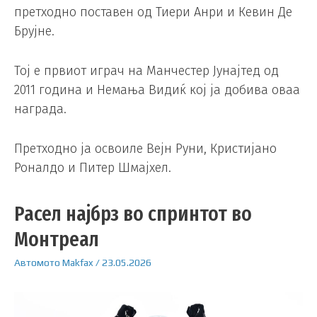
претходно поставен од Тиери Анри и Кевин Де
Брујне.
Тој е првиот играч на Манчестер Јунајтед од
2011 година и Немања Видиќ кој ја добива оваа
награда.
Претходно ја освоиле Вејн Руни, Кристијано
Роналдо и Питер Шмајхел.
Расел најбрз во спринтот во
Монтреал
Автомото
Makfax
/
23.05.2026