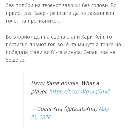
беа подбри на теренот заврши без голови. Во
првиот дел Баерн речиси и да не закани кон
голот на противникот.
Во вториот дел на сцена стапи Хари Кејн, го
постигна првиот гол во 55-та минута а точка на
победата стави во 81-та минута. Сепак, тоа не
беше сè.
Harry Kane double. What a
player.
https://t.co/vVq13qSn4Z
— Goals Xtra (@GoalsXtra)
May
23, 2026