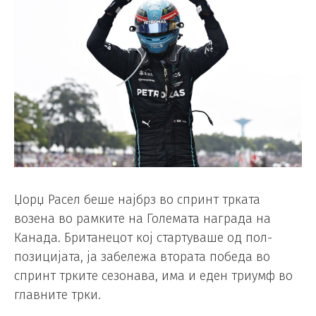
Џорџ Расел беше најбрз во спринт трката
возена во рамките на Големата награда на
Канада. Британецот кој стартуваше од пол-
позицијата, ја забележа втората победа во
спринт трките сезонава, има и еден триумф во
главните трки.