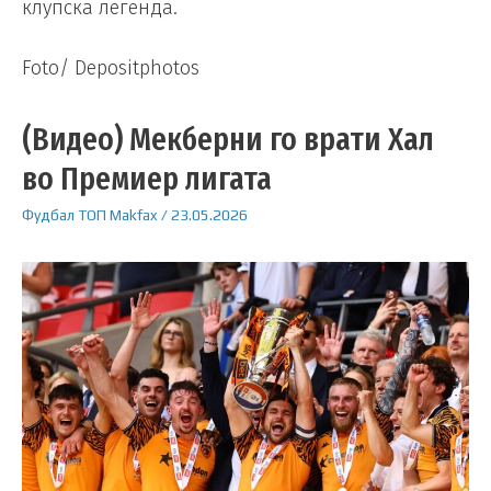
клупска легенда.
Foto/ Depositphotos
(Видео) Мекберни го врати Хал
во Премиер лигата
Фудбал
ТОП
Makfax
/
23.05.2026