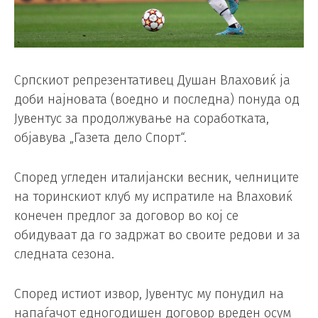
Српскиот репрезентативец Душан Влаховиќ ја
доби најновата (воедно и последна) понуда од
Јувентус за продолжување на соработката,
објавува „Газета дело Спорт“.
Според угледен италијански весник, челниците
на торинскиот клуб му испратиле на Влаховиќ
конечен предлог за договор во кој се
обидуваат да го задржат во своите редови и за
следната сезона.
Според истиот извор, Јувентус му понудил на
напаѓачот едногодишен договор вреден осум