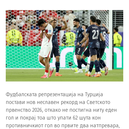
Фудбалската репрезентација на Турција
постави нов неславен рекорд на Светското
првенство 2026, откако не постигна ниту еден
гол и покрај тоа што упати 62 шута кон
противничкиот гол во првите два натпревара,