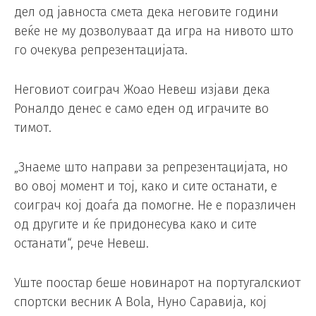
дел од јавноста смета дека неговите години
веќе не му дозволуваат да игра на нивото што
го очекува репрезентацијата.
Неговиот соиграч Жоао Невеш изјави дека
Роналдо денес е само еден од играчите во
тимот.
„Знаеме што направи за репрезентацијата, но
во овој момент и тој, како и сите останати, е
соиграч кој доаѓа да помогне. Не е поразличен
од другите и ќе придонесува како и сите
останати“, рече Невеш.
Уште поостар беше новинарот на португалскиот
спортски весник A Bola, Нуно Саравија, кој