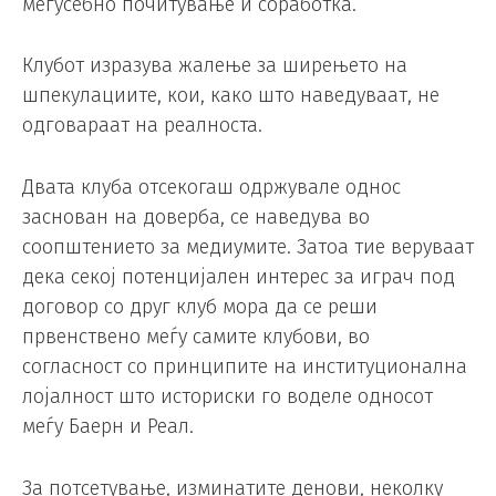
меѓусебно почитување и соработка.
Клубот изразува жалење за ширењето на
шпекулациите, кои, како што наведуваат, не
одговараат на реалноста.
Двата клуба отсекогаш одржувале однос
заснован на доверба, се наведува во
соопштението за медиумите. Затоа тие веруваат
дека секој потенцијален интерес за играч под
договор со друг клуб мора да се реши
првенствено меѓу самите клубови, во
согласност со принципите на институционална
лојалност што историски го воделе односот
меѓу Баерн и Реал.
За потсетување, изминатите денови, неколку