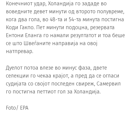
Конечниот удар, Холандија го зададе во
воведните девет минути од второто полувреме,
кога два гола, во 48-та и 54-та минута постигна
Коди Гакпо. Пет минути подоцна, резервата
Ентони Еланга го намали резултатот и тоа беше
се што Швеѓаните направија на овој
натпревар.
Дуелот потоа влезе во минус фаза, двете
селекции го чекаа крајот, а пред да се огласи
судијата со својот последен свиреж, Самервил
го постигна петтиот гол за Холандија.
Foto/ EPA