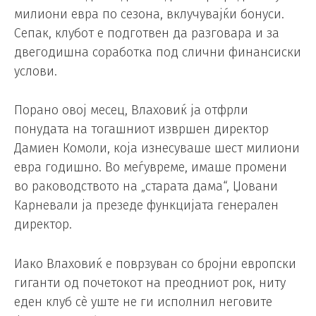
милиони евра по сезона, вклучувајќи бонуси.
Сепак, клубот е подготвен да разговара и за
двегодишна соработка под слични финансиски
услови.
Порано овој месец, Влаховиќ ја отфрли
понудата на тогашниот извршен директор
Дамиен Комоли, која изнесуваше шест милиони
евра годишно. Во меѓувреме, имаше промени
во раководството на „старата дама“, Џовани
Карневали ја презеде функцијата генерален
директор.
Иако Влаховиќ е поврзуван со бројни европски
гиганти од почетокот на преодниот рок, ниту
еден клуб сè уште не ги исполнил неговите