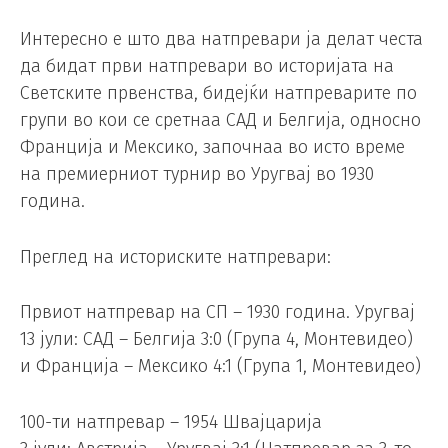
Интересно е што два натпревари ја делат честа
да бидат први натпревари во историјата на
Светските првенства, бидејќи натпреварите по
групи во кои се сретнаа САД и Белгија, односно
Франција и Мексико, започнаа во исто време
на премиерниот турнир во Уругвај во 1930
година.
Преглед на историските натпревари:
Првиот натпревар на СП – 1930 година. Уругвај
13 јули: САД – Белгија 3:0 (Група 4, Монтевидео)
и Франција – Мексико 4:1 (Група 1, Монтевидео)
100-ти натпревар – 1954 Швајцарија