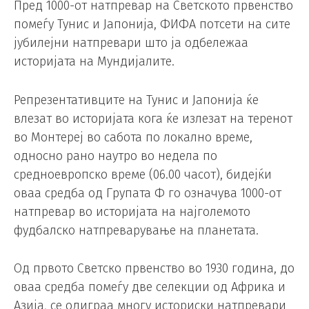
Пред 1000-от натпревар на Светското првенство
помеѓу Тунис и Јапонија, ФИФА потсети на сите
јубилејни натпревари што ја одбележаа
историјата на Мундијалите.
Репрезентативците на Тунис и Јапонија ќе
влезат во историјата кога ќе излезат на теренот
во Монтереј во сабота по локално време,
односно рано наутро во недела по
средноевропско време (06.00 часот), бидејќи
оваа средба од Групата Ф го означува 1000-от
натпревар во историјата на најголемото
фудбалско натпреварување на планетата.
Од првото Светско првенство во 1930 година, до
оваа средба помеѓу две селекции од Африка и
Азија, се одиграа многу историски натпревари