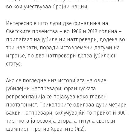
во кои учествуваа бројни нации.
Интересно е што дури две финалиња на
Светските првенства – во 1966 и 2018 година –
припаѓаат на јубилејни натпревари, додека во
три наврати, поради истовремени датуми на
играње, по два натпревари делеа јубилејен
статус.
Ако се погледне низ историјата на овие
јубилејни натпревари, француската
репрезентација се појавува како главен
протагонист. Триколорите одиграа дури четири
вакви натпревари, вклучувајќи го првиот и 900-
тиот кога ја освоија втората титула светски
шампион против Хрватите (4:2).