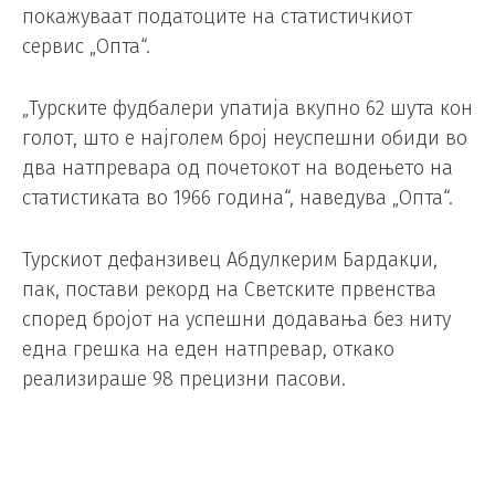
покажуваат податоците на статистичкиот
сервис „Опта“.
„Турските фудбалери упатија вкупно 62 шута кон
голот, што е најголем број неуспешни обиди во
два натпревара од почетокот на водењето на
статистиката во 1966 година“, наведува „Опта“.
Турскиот дефанзивец Абдулкерим Бардакџи,
пак, постави рекорд на Светските првенства
според бројот на успешни додавања без ниту
една грешка на еден натпревар, откако
реализираше 98 прецизни пасови.
Турција ги загуби шансите за пласман во
нокаут-фазата по поразите од Австралија со 2:0