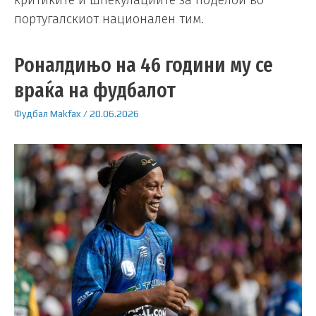
португалскиот национален тим.
Роналдињо на 46 години му се
враќа на фудбалот
Фудбал
Makfax
/
20.06.2026