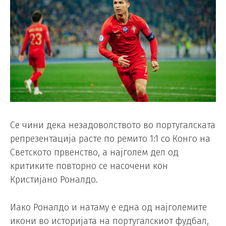
Се чини дека незадоволството во португалската
репрезентација расте по ремито 1:1 со Конго на
Светското првенство, а најголем дел од
критиките повторно се насочени кон
Кристијано Роналдо.
Иако Роналдо и натаму е една од најголемите
икони во историјата на португалскиот фудбал,