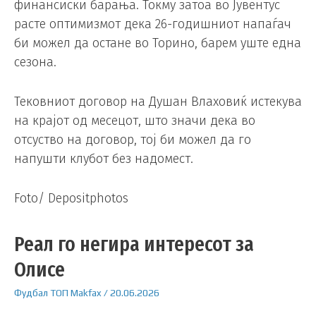
финансиски барања. Токму затоа во Јувентус
расте оптимизмот дека 26-годишниот напаѓач
би можел да остане во Торино, барем уште една
сезона.
Тековниот договор на Душан Влаховиќ истекува
на крајот од месецот, што значи дека во
отсуство на договор, тој би можел да го
напушти клубот без надомест.
Foto/ Depositphotos
Реал го негира интересот за
Олисе
Фудбал
ТОП
Makfax
/
20.06.2026