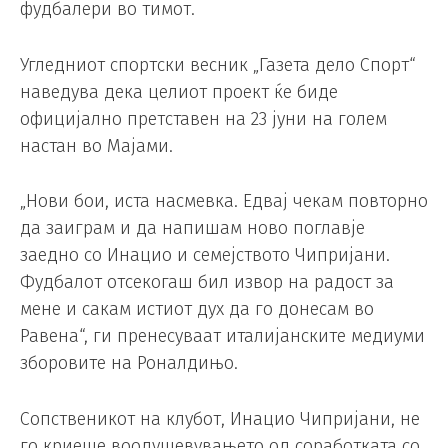
фудбалери во тимот.
Угледниот спортски весник „Газета дело Спорт“
наведува дека целиот проект ќе биде
официјално претставен на 23 јуни на голем
настан во Мајами.
„Нови бои, иста насмевка. Едвај чекам повторно
да заиграм и да напишам ново поглавје
заедно со Инацио и семејството Чипријани.
Фудбалот отсекогаш бил извор на радост за
мене и сакам истиот дух да го донесам во
Равена“, ги пренесуваат италијанските медиуми
зборовите на Роналдињо.
Сопственикот на клубот, Инацио Чипријани, не
го криеше воодушевувањето од соработката со