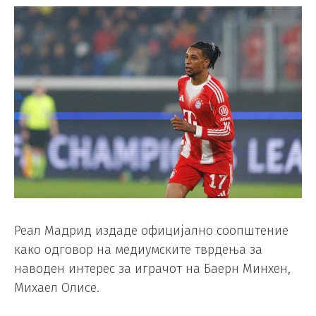
Реал Мадрид издаде официјално соопштение
како одговор на медиумските тврдења за
наводен интерес за играчот на Баерн Минхен,
Михаел Олисе.