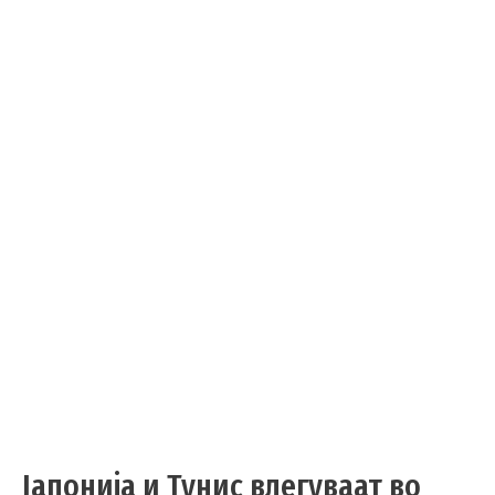
Јапонија и Тунис влегуваат во