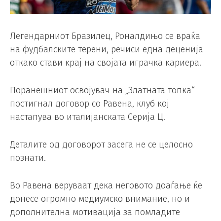
Легендарниот Бразилец, Роналдињо се враќа
на фудбалските терени, речиси една деценија
откако стави крај на својата играчка кариера.
Поранешниот освојувач на „Златната топка“
постигнал договор со Равена, клуб кој
настапува во италијанската Серија Ц.
Деталите од договорот засега не се целосно
познати.
Во Равена веруваат дека неговото доаѓање ќе
донесе огромно медиумско внимание, но и
дополнителна мотивација за помладите