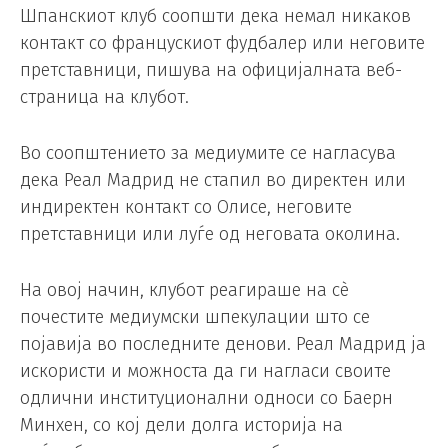
Шпанскиот клуб соопшти дека немал никаков
контакт со францускиот фудбалер или неговите
претставници, пишува на официјалната веб-
страница на клубот.
Во соопштението за медиумите се нагласува
дека Реал Мадрид не стапил во директен или
индиректен контакт со Олисе, неговите
претставници или луѓе од неговата околина.
На овој начин, клубот реагираше на сè
почестите медиумски шпекулации што се
појавија во последните денови. Реал Мадрид ја
искористи и можноста да ги нагласи своите
одлични институционални односи со Баерн
Минхен, со кој дели долга историја на