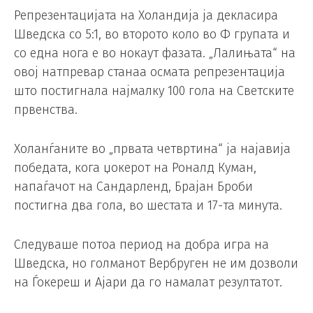
Репрезентацијата на Холандија ја декласира
Шведска со 5:1, во второто коло во Ф групата и
со една нога е во нокаут фазата. „Лалињата“ на
овој натпревар станаа осмата репрезентација
што постигнала најмалку 100 гола на Светските
првенства.
Холанѓаните во „првата четвртина“ ја најавија
победата, кога џокерот на Роналд Куман,
напаѓачот на Сандарленд, Брајан Броби
постигна два гола, во шестата и 17-та минута.
Следуваше потоа период на добра игра на
Шведска, но голманот Вербруген не им дозволи
на Ѓокереш и Ајари да го намалат резултатот.