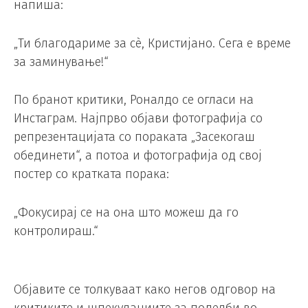
напиша:
„Ти благодариме за сè, Кристијано. Сега е време
за заминување!“
По бранот критики, Роналдо се огласи на
Инстаграм. Најпрво објави фотографија со
репрезентацијата со пораката „Засекогаш
обединети“, а потоа и фотографија од свој
постер со кратката порака:
„Фокусирај се на она што можеш да го
контролираш.“
Објавите се толкуваат како негов одговор на
критиките и шпекулациите за поделби во