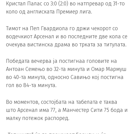
Кристал Палас со 3:0 (2:0) во натпревар од 31-то
коло од англиската Премиер лига.
Тимот на Пеп Гвардиола го држи чекорот со
водечкиот Арсенал и во последните две кола се
очекува вистинска драма во трката за титулата.
Победата вечерва ја постигнаа головите на
Антоан Семењо во 32-та минута и Омар Мармуш
во 40-та минута, односно Савињо кој постигна
гол во 84-та минута.
Во моментов, состојбата на табелата е таква
што Арсенал има 77, а Манчестер Сити 75 бода и
малку потежок распоред.