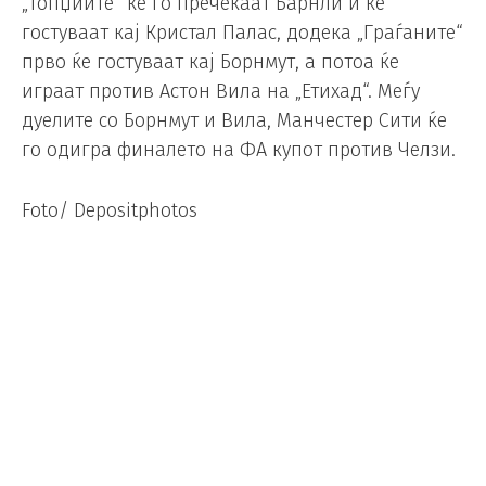
„Топџиите“ ќе го пречекаат Барнли и ќе
гостуваат кај Кристал Палас, додека „Граѓаните“
прво ќе гостуваат кај Борнмут, а потоа ќе
играат против Астон Вила на „Етихад“. Меѓу
дуелите со Борнмут и Вила, Манчестер Сити ќе
го одигра финалето на ФА купот против Челзи.
Foto/ Depositphotos