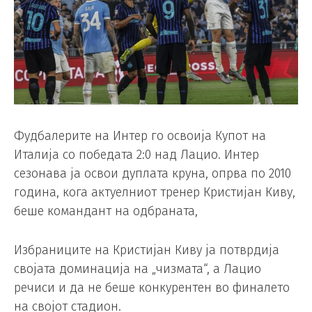
Фудбалерите на Интер го освоија Купот на
Италија со победата 2:0 над Лацио. Интер
сезонава ја освои дуплата круна, опрва по 2010
година, кога актуелниот тренер Кристијан Киву,
беше командант на одбраната,
Избраниците на Кристијан Киву ја потврдија
својата доминација на „чизмата“, а Лацио
речиси и да не беше конкурентен во финалето
на својот стадион.