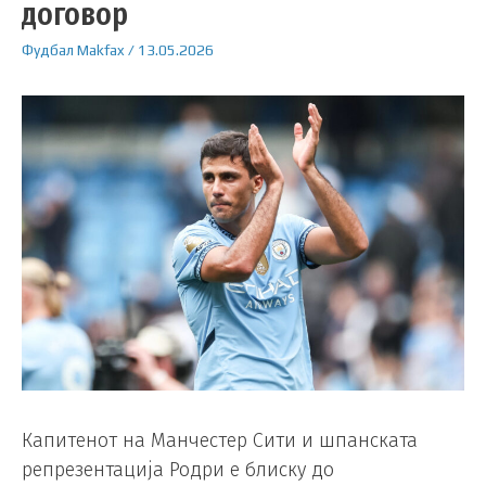
договор
Фудбал
Makfax
/
13.05.2026
Капитенот на Манчестер Сити и шпанската
репрезентација Родри е блиску до