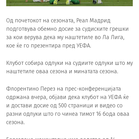
Од почетокот на сезоната, Реал Мадрид
подготвува обемно досие за судиските грешки
за кои верува дека му наштетиле во Ла Лига,
кое ќе го презентира пред УЕФА.
Клубот собира одлуки на судиите одлуки што му
наштетиле оваа сезона и минатата сезона.
Флорентино Перез на прес-конференцијата
одржана вчера, објави дека клубот на УЕФА ќе
и достави досие од 500 страници и видео со
разни одлуки што го чинеа тимот 16 бода оваа
сезона.