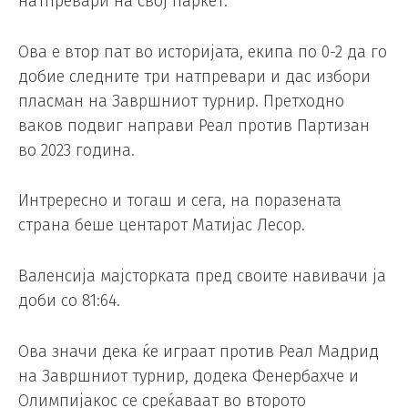
натпревари на свој паркет.
Ова е втор пат во историјата, екипа по 0-2 да го
добие следните три натпревари и дас избори
пласман на Завршниот турнир. Претходно
ваков подвиг направи Реал против Партизан
во 2023 година.
Интрересно и тогаш и сега, на поразената
страна беше центарот Матијас Лесор.
Валенсија мајсторката пред своите навивачи ја
доби со 81:64.
Ова значи дека ќе играат против Реал Мадрид
на Завршниот турнир, додека Фенербахче и
Олимпијакос се среќаваат во второто