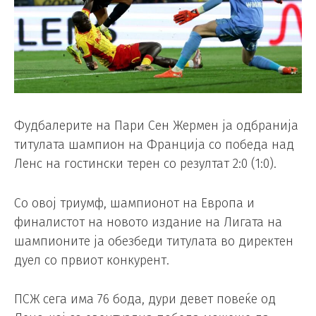
Фудбалерите на Пари Сен Жермен ја одбранија
титулата шампион на Франција со победа над
Ленс на гостински терен со резултат 2:0 (1:0).
Со овој триумф, шампионот на Европа и
финалистот на новото издание на Лигата на
шампионите ја обезбеди титулата во директен
дуел со првиот конкурент.
ПСЖ сега има 76 бода, дури девет повеќе од