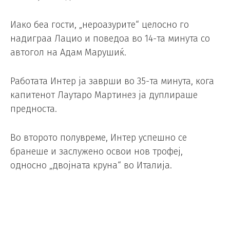
Иако беа гости, „нероазурите“ целосно го
надиграа Лацио и поведоа во 14-та минута со
автогол на Адам Марушиќ.
Работата Интер ја заврши во 35-та минута, кога
капитенот Лаутаро Мартинез ја дуплираше
предноста.
Во второто полувреме, Интер успешно се
бранеше и заслужено освои нов трофеј,
односно „двојната круна“ во Италија.