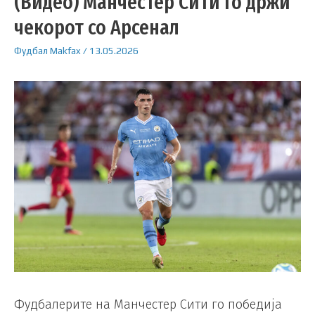
(Видео) Манчестер Сити го држи
чекорот со Арсенал
Фудбал
Makfax
/
13.05.2026
Фудбалерите на Манчестер Сити го победија