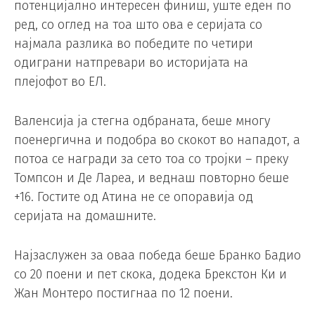
потенцијално интересен финиш, уште еден по
ред, со оглед на тоа што ова е серијата со
најмала разлика во победите по четири
одиграни натпревари во историјата на
плејофот во ЕЛ.
Валенсија ја стегна одбраната, беше многу
поенергична и подобра во скокот во нападот, а
потоа се награди за сето тоа со тројки – преку
Томпсон и Де Лареа, и веднаш повторно беше
+16. Гостите од Атина не се опоравија од
серијата на домашните.
Најзаслужен за оваа победа беше Бранко Бадио
со 20 поени и пет скока, додека Брекстон Ки и
Жан Монтеро постигнаа по 12 поени.