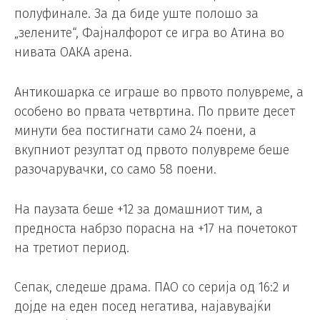
полуфинале. За да биде уште полошо за
„зелените“, Фајналфорот се игра во Атина во
нивата ОАКА арена.
Антикошарка се играше во првото полувреме, а
особено во првата четвртина. По првите десет
минути беа постигнати само 24 поени, а
вкупниот резултат од првото полувреме беше
разочарувачки, со само 58 поени.
На паузата беше +12 за домашниот тим, а
предноста набрзо порасна на +17 на почетокот
на третиот период.
Сепак, следеше драма. ПАО со серија од 16:2 и
дојде на еден посед негатива, најавувајќи