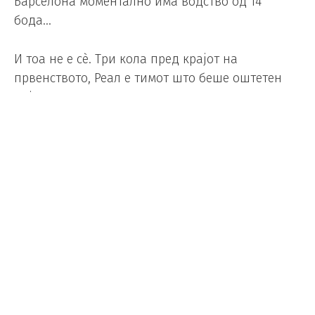
Барселона моментално има водство од 14
бода…
И тоа не е сè. Три кола пред крајот на
првенството, Реал е тимот што беше оштетен
најмногу пати по интервенциите на ВАР. Имало
вкупно 14 интервенции на ВАР во натпреварите
на „кралскиот клуб“, од кои 11 одлуки беа
против на Реал, а само три во нивна корист
(-8).
Тоа е тимот со најмногу интервенции против
себе и трет со најмалку одлуки во своја корист.
Од друга страна, Барселона има биланс од +5
интервенции во своја корист: беа оштетени
осум пати, но профитираа во 13 ситуации