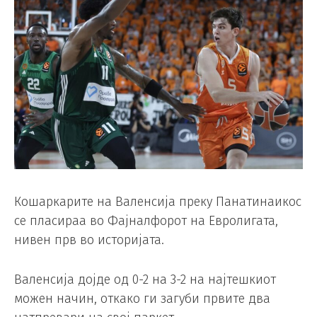
Кошаркарите на Валенсија преку Панатинаикос
се пласираа во Фајналфорот на Евролигата,
нивен прв во историјата.
Валенсија дојде од 0-2 на 3-2 на најтешкиот
можен начин, откако ги загуби првите два