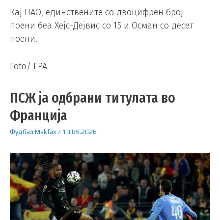
Кај ПАО, единствените со двоцифрен број
поени беа Хејс-Дејвис со 15 и Осман со десет
поени.
Foto/ EPA
ПСЖ ја одбрани титулата во
Франција
Фудбал
Makfax
/
13.05.2026