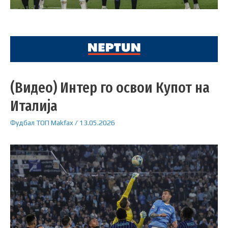
(Видео) Интер го освои Купот на
Италија
Фудбал
ТОП
Makfax
/
13.05.2026