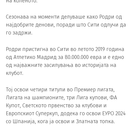
на коленото.
Сезонава на моменти делуваше како Родри од
најдобрите денови, поради што Сити одлучи да
го задржи.
Родри пристигна во Сити во летото 2019 година
од Атлетико Мадрид за 80.000.000 евра и е едно
од најважните засилувања во историјата на
клубот.
Тој освои четири титули во Премиер лигата,
Лигата на шампионите, три Лига купови, ФА
Купот, Светското првенство за клубови и
Европскиот Суперкуп, додека го освои ЕУРО 2024
со Шпанија, кога ја освои и Златната топка.