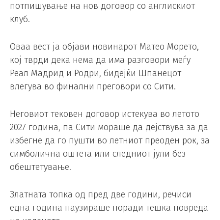
потпишување на нов договор со англискиот
клуб.
Оваа вест ја објави новинарот Матео Морето,
кој тврди дека нема да има разговори меѓу
Реал Мадрид и Родри, бидејќи Шпанецот
влегува во финални преговори со Сити.
Неговиот тековен договор истекува во летото
2027 година, па Сити мораше да дејствува за да
избегне да го пушти во летниот преоден рок, за
симболична оштета или следниот јули без
обештетување.
Златната топка од пред две години, речиси
една година паузираше поради тешка повреда