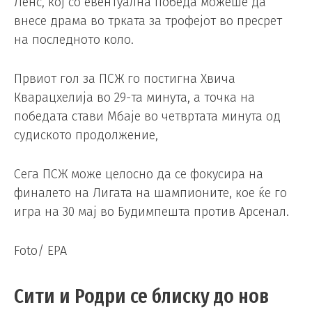
Ленс, кој со евентуална победа можеше да
внесе драма во трката за трофејот во пресрет
на последното коло.
Првиот гол за ПСЖ го постигна Хвича
Кварацхелија во 29-та минута, а точка на
победата стави Мбаје во четвртата минута од
судиското продолжение,
Сега ПСЖ може целосно да се фокусира на
финалето на Лигата на шампионите, кое ќе го
игра на 30 мај во Будимпешта против Арсенал.
Foto/ EPA
Сити и Родри се блиску до нов