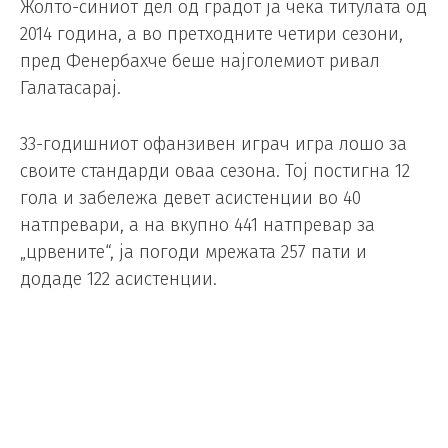
Жолто-синиот дел од градот ја чека титулата од
2014 година, а во претходните четири сезони,
пред Фенербахче беше најголемиот ривал
Галатасарај.
33-годишниот офанзивен играч игра лошо за
своите стандарди оваа сезона. Тој постигна 12
гола и забележа девет асистенции во 40
натпревари, а на вкупно 441 натпревар за
„црвените“, ја погоди мрежата 257 пати и
додаде 122 асистенции.
Со тимот од „Енфилд“, тој ја освои Лигата на
шампионите, две Премиер лиги, Светското
клупско првенство, ФА Купот, два Лига купа,
Европскиот суперкуп и Комјунити шилд.