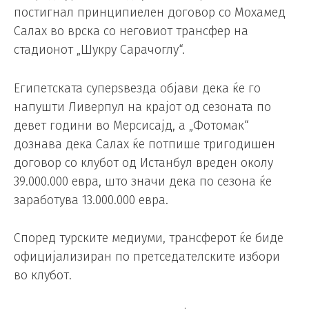
постигнал принципиелен договор со Мохамед
Салах во врска со неговиот трансфер на
стадионот „Шукру Сарачоглу“.
Египетската суперѕвезда објави дека ќе го
напушти Ливерпул на крајот од сезоната по
девет години во Мерсисајд, а „Фотомак“
дознава дека Салах ќе потпише тригодишен
договор со клубот од Истанбул вреден околу
39.000.000 евра, што значи дека по сезона ќе
заработува 13.000.000 евра.
Според турските медиуми, трансферот ќе биде
официјализиран по претседателските избори
во клубот.