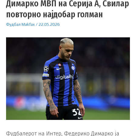
Димарко МВП на Серија А, Свилар
повторно најдобар голман
Фудбал
Makfax
/
22.05.2026
Фудбалерот на Интер, Федерико Димарко ја