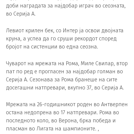
доби наградата за најдобар играч во сеозната,
во Серија А.
Левиот крилен бек, со Интер ја освои двојната
круна, а успеа да го сруши рекордот според
бројот на систенции во една сеозна.
Чуварот на мрежата на Рома, Миле Свилар, втор
пат по ред е прогласен за најдобар голман во
Серија А. Сезонава за Рома бранеше на сите
досегашни натпревари, вкупно 37, во Серија А.
Мрежата на 26-годишникот роден во Антверпен
остана недопрена во 17 натпревари. Рома во
последното коло, во Верона, брка победа и
пласман во Лигата на шампионите. ,