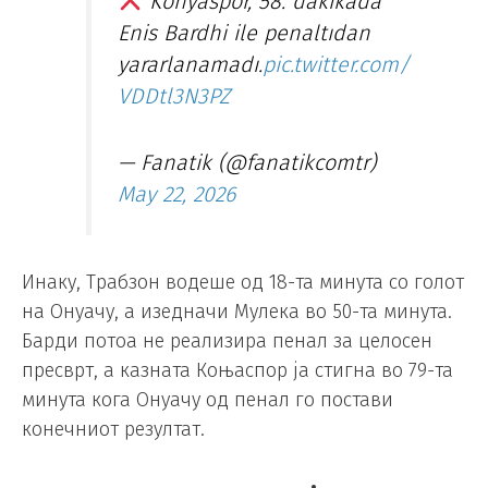
Konyaspor, 58. dakikada
Enis Bardhi ile penaltıdan
yararlanamadı.
pic.twitter.com/
VDDtl3N3PZ
— Fanatik (@fanatikcomtr)
May 22, 2026
Инаку, Трабзон водеше од 18-та минута со голот
на Онуачу, а изедначи Мулека во 50-та минута.
Барди потоа не реализира пенал за целосен
пресврт, а казната Коњаспор ја стигна во 79-та
минута кога Онуачу од пенал го постави
конечниот резултат.