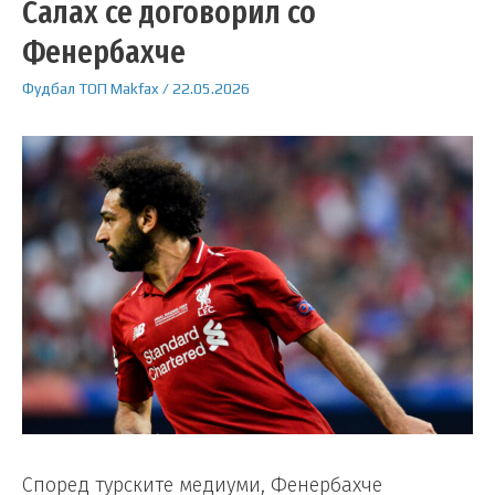
Салах се договорил со
Фенербахче
Фудбал
ТОП
Makfax
/
22.05.2026
Според турските медиуми, Фенербахче