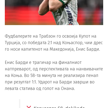
Фудбалерите на Трабзон го освоија Купот на
Турција, со победата 2:1 над Коњаспор, чии дрес
го носи капитенот на Македонија, Енис Барди.
Енис Барди е трагичар на финалниот
натпреварот, од перспективата на нанвивачите
на Коња. Во 58-та минута не реализира пенал
при резултат 1:1. Ударот на Барди заврши во
левата статива од голот на Онана.