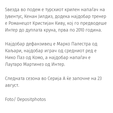
Ѕвезда во подем е турскиот крилен напаѓач на
Јувентус, Кенан Јилдиз, додека најдобар тренер
е Романецот Кристијан Киву, кој го предводеше
Интер до дуплата круна, прва по 2010 година.
Најдобар дефанзивец е Марко Палестра од
Каљари, најдобар играч од средниот ред е
Нико Паз од Комо, а најдобар напаѓач е
Лаутаро Мартинез од Интер.
Следната сезона во Серија А ќе започне на 23
август.
Foto/ Depositphotos