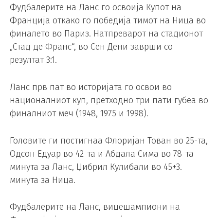
Фудбалерите на Ланс го освоија Купот на
Франција откако го победија тимот на Ница во
финалето во Париз. Натпреварот на стадионот
„Стад де Франс“, во Сен Дени заврши со
резултат 3:1.
Ланс прв пат во историјата го освои во
националниот куп, претходно три пати губеа во
финалниот меч (1948, 1975 и 1998).
Головите ги постигнаа Флоријан Тован во 25-та,
Одсон Едуар во 42-та и Абдала Сима во 78-та
минута за Ланс, Џибрил Кулибали во 45+3.
минута за Ница.
Фудбалерите на Ланс, вицешампиони на