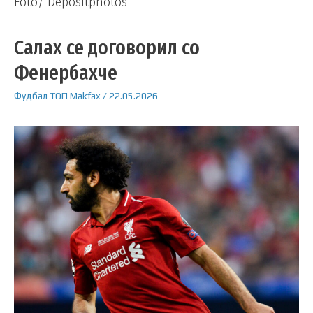
Foto/ Depositphotos
Салах се договорил со
Фенербахче
Фудбал
ТОП
Makfax
/
22.05.2026