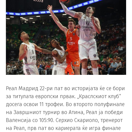
Реал Мадрид 22-ри пат во историјата ќе се бори
за титулата европски првак. „Краслскиот клуб“
досега освои 11 трофеи. Во второто полуфинале
на Завршниот турнир во Атина, Реал ја победи
Валенсија со 105:90. Серхио Скариоло, тренерот
на Реал, прв пат во кариерата ќе игра финале