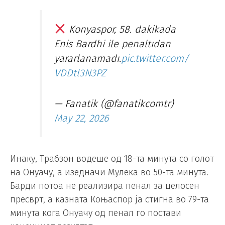
Konyaspor, 58. dakikada
Enis Bardhi ile penaltıdan
yararlanamadı.
pic.twitter.com/
VDDtl3N3PZ
— Fanatik (@fanatikcomtr)
May 22, 2026
Инаку, Трабзон водеше од 18-та минута со голот
на Онуачу, а изедначи Мулека во 50-та минута.
Барди потоа не реализира пенал за целосен
пресврт, а казната Коњаспор ја стигна во 79-та
минута кога Онуачу од пенал го постави