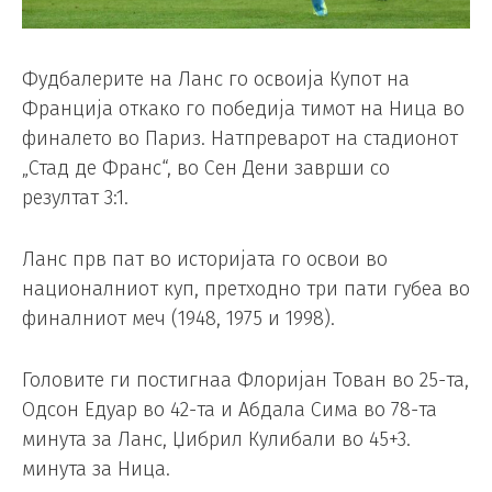
Фудбалерите на Ланс го освоија Купот на
Франција откако го победија тимот на Ница во
финалето во Париз. Натпреварот на стадионот
„Стад де Франс“, во Сен Дени заврши со
резултат 3:1.
Ланс прв пат во историјата го освои во
националниот куп, претходно три пати губеа во
финалниот меч (1948, 1975 и 1998).
Головите ги постигнаа Флоријан Тован во 25-та,
Одсон Едуар во 42-та и Абдала Сима во 78-та
минута за Ланс, Џибрил Кулибали во 45+3.
минута за Ница.