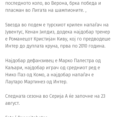
последното коло, во Верона, брка победа и
пласман во Лигата на шампионите. ,
Ѕвезда во подем е турскиот крилен напаѓач на
Јувентус, Кенан Јилдиз, додека најдобар тренер
е Романецот Кристијан Киву, кој го предводеше
Интер до дуплата круна, прва по 2010 година.
Најдобар дефанзивец е Марко Палестра од
Каљари, најдобар играч од средниот ред е
Нико Паз од Комо, а најдобар напаѓач е
Лаутаро Мартинез од Интер.
Следната сезона во Серија А ќе започне на 23
август.