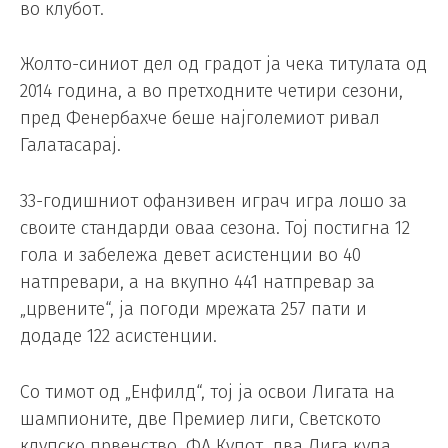
во клубот.
Жолто-синиот дел од градот ја чека титулата од
2014 година, а во претходните четири сезони,
пред Фенербахче беше најголемиот ривал
Галатасарај.
33-годишниот офанзивен играч игра лошо за
своите стандарди оваа сезона. Тој постигна 12
гола и забележа девет асистенции во 40
натпревари, а на вкупно 441 натпревар за
„црвените“, ја погоди мрежата 257 пати и
додаде 122 асистенции.
Со тимот од „Енфилд“, тој ја освои Лигата на
шампионите, две Премиер лиги, Светското
клупско првенство, ФА Купот, два Лига купа,