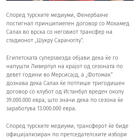
Според турските медиуми, Фенербахче
постигнал принципиелен договор со Мохамед
Салах во врска со неговиот трансфер на
стадионот „Шукру Сарачоглу“.
Египетската суперѕвезда објави дека ќе го
напушти Ливерпул на крајот од сезоната по
девет години во Мерсисајд, а „Фотомак“
дознава дека Салах ќе потпише тригодишен
договор со клубот од Истанбул вреден околу
39.000.000 евра, што значи дека по сезона ќе
заработува 13.000.000 евра.
Според турските медиуми, трансферот ќе биде
официјализиран по претседателските избори