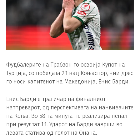
Фудбалерите на Трабзон го освоија Купот на
Турција, со победата 2:1 над Коњаспор, чии дрес
го носи капитенот на Македонија, Енис Барди.
Енис Барди е трагичар на финалниот
натпреварот, од перспективата на нанвивачите
на Коња. Во 58-та минута не реализира пенал
при резултат 1:1. Ударот на Барди заврши во
левата статива од голот на Онана.