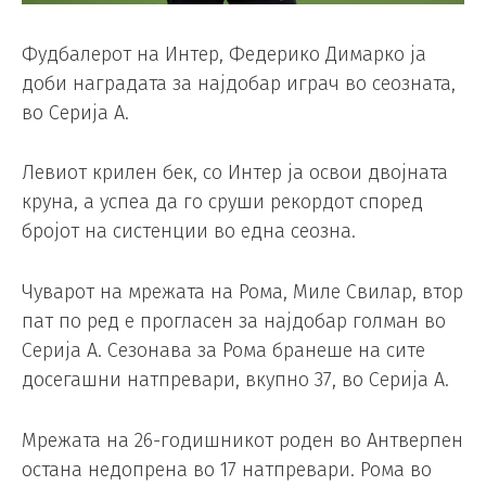
Фудбалерот на Интер, Федерико Димарко ја
доби наградата за најдобар играч во сеозната,
во Серија А.
Левиот крилен бек, со Интер ја освои двојната
круна, а успеа да го сруши рекордот според
бројот на систенции во една сеозна.
Чуварот на мрежата на Рома, Миле Свилар, втор
пат по ред е прогласен за најдобар голман во
Серија А. Сезонава за Рома бранеше на сите
досегашни натпревари, вкупно 37, во Серија А.
Мрежата на 26-годишникот роден во Антверпен
остана недопрена во 17 натпревари. Рома во