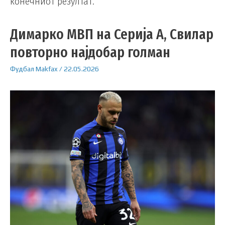
конечниот резултат.
Димарко МВП на Серија А, Свилар
повторно најдобар голман
Фудбал
Makfax
/
22.05.2026