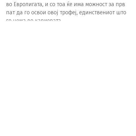
во Евролигата, и со тоа ќе има можност за прв
пат да го освои овој трофеј, единствениот што
го нема во кариерата.
Реал стави крај на бајката на Валенсија.
Искуството ја победи младоста. На своето деби
во Фајналфорот, Валенсија не успеа да ја
одигра најдобрата кошарка, што секако е
голема заслуга на искусните кошаркари од
Мадрид.
Серхио Скариоло во целост го надмудри
најдобриот тренер сезонава во Евролигата,
Педро Мартинез. Брилијантно ја постави
тактика, а неговите кошаркари вешто ги
експлоатораа сите слабости на противникот.