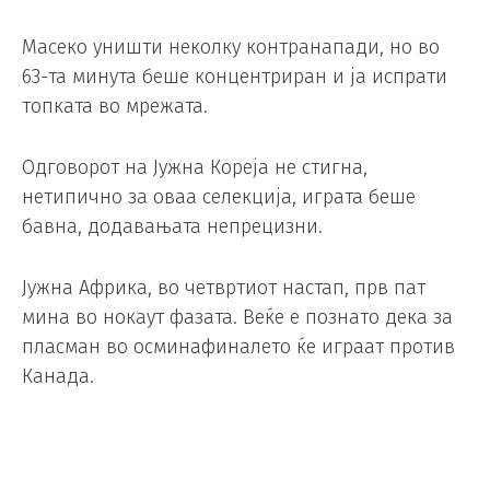
Масеко уништи неколку контранапади, но во
63-та минута беше концентриран и ја испрати
топката во мрежата.
Одговорот на Јужна Кореја не стигна,
нетипично за оваа селекција, играта беше
бавна, додавањата непрецизни.
Јужна Африка, во четвртиот настап, прв пат
мина во нокаут фазата. Веќе е познато дека за
пласман во осминафиналето ќе играат против
Канада.