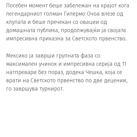
Посебен момент беше забележан на крајот кога
легендарниот голман Гилермо Очоа влезе од
клупата и беше пречекан со овации од
домашната публика, продолжувајќи ја својата
импресивна приказна за Светското првенство.
Мексико ја заврши групната фаза со
максимален учинок и импресивна серија од 11
натпревари без пораз, додека Чешка, која се
врати на Светското првенство по две децении,
го завршува турнирот.