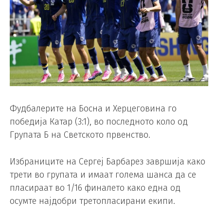
Фудбалерите на Босна и Херцеговина го
победија Катар (3:1), во последното коло од
Групата Б на Светското првенство.
Избраниците на Сергеј Барбарез завршија како
трети во групата и имаат голема шанса да се
пласираат во 1/16 финалето како една од
осумте најдобри третопласирани екипи.