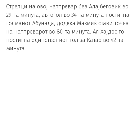
Стрелци на овој натпревар беа Алајбеговиќ во
29-та минута, автогол во 34-та минута постигна
голманот Абунада, додека Махмиќ стави точка
на натпреварот во 80-та минута. Ал Хајдос го
постигна единствениот гол за Катар во 42-та
минута.