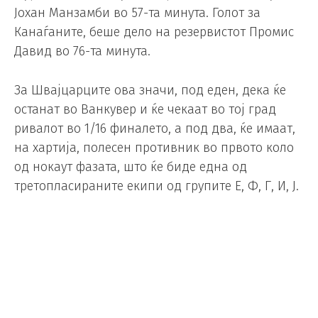
Јохан Манзамби во 57-та минута. Голот за
Канаѓаните, беше дело на резервистот Промис
Давид во 76-та минута.
За Швајцарците ова значи, под еден, дека ќе
останат во Ванкувер и ќе чекаат во тој град
ривалот во 1/16 финалето, а под два, ќе имаат,
на хартија, полесен противник во првото коло
од нокаут фазата, што ќе биде една од
третопласираните екипи од групите Е, Ф, Г, И, Ј.