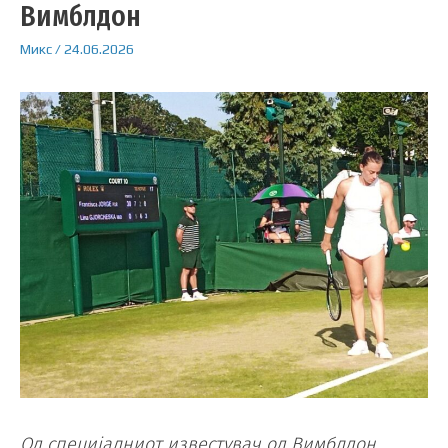
Вимблдон
Микс
/
24.06.2026
Од специјалниот известувач од Вимблдон,