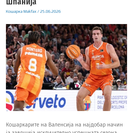
Шпанија
Кошарка
Makfax
/
25.06.2026
Кошаркарите на Валенсија на најдобар начин
ја завршија исклучително успешната сезона.