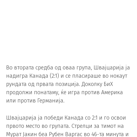
Во втората средба од оваа група, Швајцарија ја
надигра Канада (2:1) и се пласираше во нокаут
рундата од првата позиција. Доколку БиХ
продолжи понатаму, ќе игра против Америка
или против Германија.
Швајцарија ја победи Канада со 2:1 и го освои
првото место во групата. Стрелци за тимот на
Мурат Јакин беа Рубен Варгас во 46-та минута и