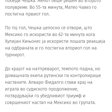
победи Чешка. Мечот беше решен во второто
полувреме. Во 55-та минута, Матео Чавез го
постигна првиот гол.
По тој гол, Чешка целосно се отвори, што
Мексико го искористи во 62-та минута кога
Хулијан Кињонес ја искористи лошата реакција
на одбраната и го постигна вториот гол на
турнирот.
До крајот на натпреварот, темпото падна, но
домашната екипа рутински ги контролираше
настаните. Алваро Фидалго стави крај на
играта во судиското продолжение,
потврдувајќи го убедливиот триумф и
совршениот настап на Мексико во групата.