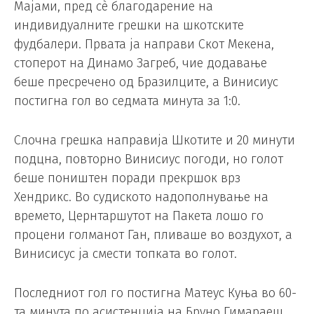
Мајами, пред сè благодарение на
индивидуалните грешки на шкотските
фудбалери. Првата ја направи Скот Мекена,
стоперот на Динамо Загреб, чие додавање
беше пресречено од Бразилците, а Винисиус
постигна гол во седмата минута за 1:0.
Слочна грешка направија Шкотите и 20 минути
подцна, повторно Винисиус погоди, но голот
беше поништен поради прекршок врз
Хендрикс. Во судиското надополнување на
времето, Цернтаршутот на Пакета лошо го
процени голманот Ган, пливаше во воздухот, а
Винисисус ја смести топката во голот.
Последниот гол го постигна Матеус Куња во 60-
та минута по асистенција на Бруно Гимараеш.