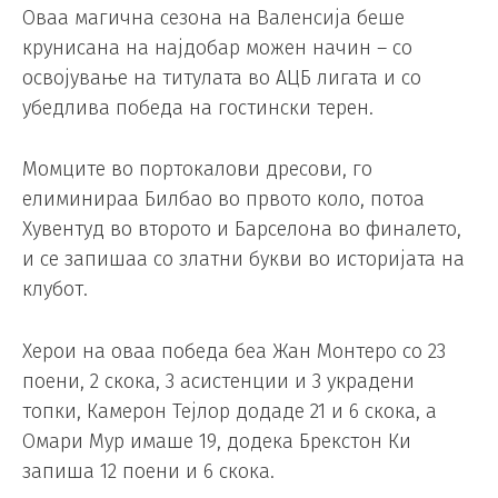
Оваа магична сезона на Валенсија беше
крунисана на најдобар можен начин – со
освојување на титулата во АЦБ лигата и со
убедлива победа на гостински терен.
Момците во портокалови дресови, го
елиминираа Билбао во првото коло, потоа
Хувентуд во второто и Барселона во финалето,
и се запишаа со златни букви во историјата на
клубот.
Херои на оваа победа беа Жан Монтеро со 23
поени, 2 скока, 3 асистенции и 3 украдени
топки, Камерон Тејлор додаде 21 и 6 скока, а
Омари Мур имаше 19, додека Брекстон Ки
запиша 12 поени и 6 скока.