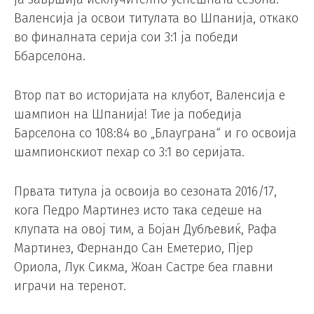
Валенсија ја освои титулата во Шпанија, откако
во финалната серија сои 3:1 ја победи
Ббарселона.
Втор пат во историјата на клубот, Валенсија е
шампион на Шпанија! Тие ја победија
Барселона со 108:84 во „Блауграна“ и го освоија
шампионскиот пехар со 3:1 во серијата.
Првата титула ја освоија во сезоната 2016/17,
кога Педро Мартинез исто така седеше на
клупата на овој тим, а Бојан Дубљевиќ, Рафа
Мартинез, Фернандо Сан Еметерио, Пјер
Ориола, Лук Сикма, Жоан Састре беа главни
играчи на теренот.