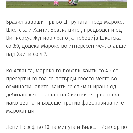
Бразил заврши прв во Ц групата, пред Мароко,
Шкотска и Хаити. Бразилците , предводени од
Винисисус Жуниор лесно ја победија Шкотска
со 3:0, додека Мароко во интересен меч, славше
над Хаити со 4:2.
Во Атланта, Мароко го победи Хаити со 4:2 со
пресврт и со тоа го потврди своето место во
осминафиналето. Хаити се елиминирани од
дебитанскиот настап на Светските првенства,
иако двапати водеше против фаворизираните
Мароканци.
Лени Џозеф во 10-та минута и Вилсон Исидор во