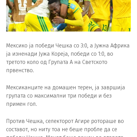
Мексико ја победи Чешка со 3:0, а Јужна Африка
ја изненади Јужа Кореја, победи со 1:0, во
третото коло од Групата А на Светското
првенство.
Мексиканците на домашен терен, ја завршија
групата со максимални три победи и без
примен гол.
Против Чешка, селекторот Агире ротораше во
составот, но ниту тоа не беше пробле да се