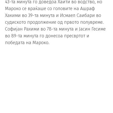
43-та минута го доведоа Хаити во водство, но
Мароко се враќаше со головите на Ашраф
Хакими во 39-та минута и Исмаел Саибари во
судиското продолжение од првото полувреме.
Софијан Рахими во 78-та минута и Јасин Гесиме
во 89-та минута го донесоа пресвртот и
победата на Мароко.