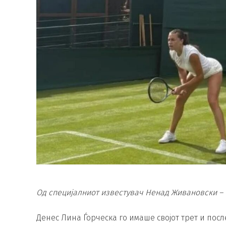
Од специјалниот известувач Ненад Живановски – 
Денес Лина Ѓорческа го имаше својот трет и пос