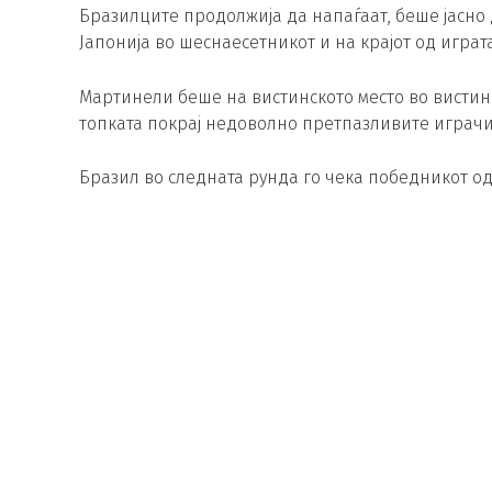
Бразилците продолжија да напаѓаат, беше јасно 
Јапонија во шеснаесетникот и на крајот од играт
Мартинели беше на вистинското место во вистин
топката покрај недоволно претпазливите играчи н
Бразил во следната рунда го чека победникот од