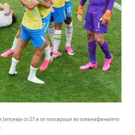
 Јапонија со 2:1 и се пласираше во осминафиналето
.