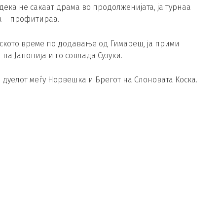
дека не сакаат драма во продолженијата, ја турнаа
а – профитираа.
ското време по додавање од Гимареш, ја прими
а Јапонија и го совлада Сузуки.
 дуелот меѓу Норвешка и Брегот на Слоновата Коска.