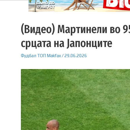
(Видео) Мартинели во 9
срцата на Јапонците
Фудбал
ТОП
Makfax
/
29.06.2026