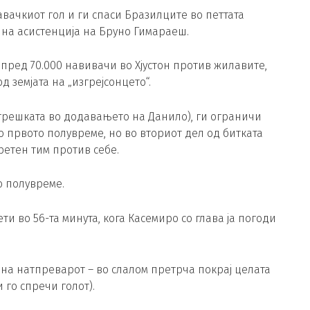
вачкиот гол и ги спаси Бразилците во петтата
 на асистенција на Бруно Гимараеш.
 пред 70.000 навивачи во Хјустон против жилавите,
земјата на „изгрејсонцето“.
 грешката во додавањето на Данило), ги ограничи
 првото полувреме, но во вториот дел од битката
ретен тим против себе.
о полувреме.
 во 56-та минута, кога Касемиро со глава ја погоди
 на натпреварот – во слалом претрча покрај целата
 го спречи голот).