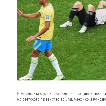
Бразилската фудбалска репрезентација ја победи
на светското првенство во САД, Мексико и Канада