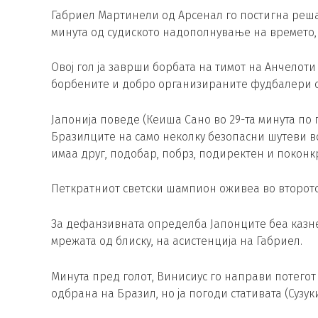
Габриел Мартинели од Арсенал го постигна реша
минута од судиското надополнување на времето,
Овој гол ја заврши борбата на тимот на Анчелоти
борбените и добро организираните фудбалери од 
Јапонија поведе (Кеиша Сано во 29-та минута по
Бразилците на само неколку безопасни шутеви во
имаа друг, подобар, побрз, подиректен и поконк
Петкратниот светски шампион оживеа во второт
За дефанзивната определба Јапонците беа казнети
мрежата од блиску, на асистенција на Габриел.
Минута пред голот, Винисиус го направи потегот
одбрана на Бразил, но ја погоди стативата (Сузуки