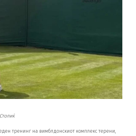
Столиќ
леден тренинг на вимблдонскиот комплекс терени,