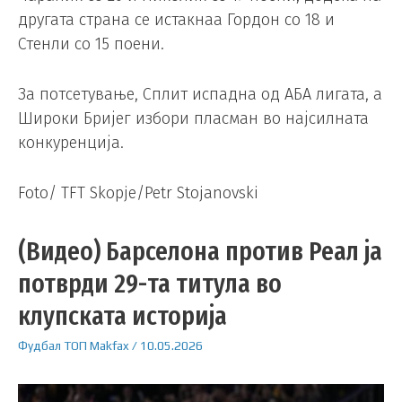
другата страна се истакнаа Гордон со 18 и
Стенли со 15 поени.
За потсетување, Сплит испадна од АБА лигата, а
Широки Бријег избори пласман во најсилната
конкуренција.
Foto/ TFT Skopje/Petr Stojanovski
(Видео) Барселона против Реал ја
потврди 29-та титула во
клупската историја
Фудбал
ТОП
Makfax
/
10.05.2026