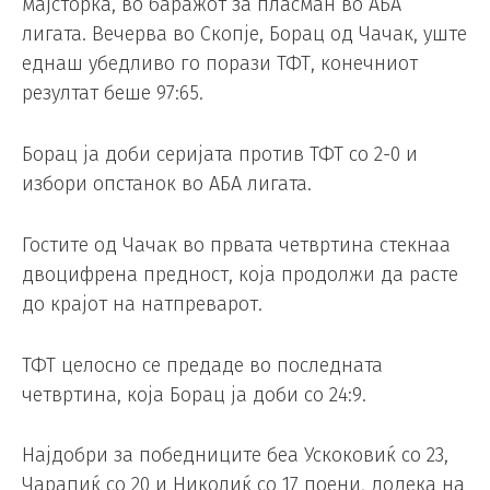
мајсторка, во баражот за пласман во АБА
лигата. Вечерва во Скопје, Борац од Чачак, уште
еднаш убедливо го порази ТФТ, конечниот
резултат беше 97:65.
Борац ја доби серијата против ТФТ со 2-0 и
избори опстанок во АБА лигата.
Гостите од Чачак во првата четвртина стекнаа
двоцифрена предност, која продолжи да расте
до крајот на натпреварот.
ТФТ целосно се предаде во последната
четвртина, која Борац ја доби со 24:9.
Најдобри за победниците беа Ускоковиќ со 23,
Чарапиќ со 20 и Николиќ со 17 поени, додека на