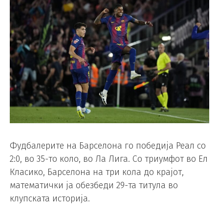
Фудбалерите на Барселона го победија Реал со
2:0, во 35-то коло, во Ла Лига. Со триумфот во Ел
Класико, Барселона на три кола до крајот,
математички ја обезбеди 29-та титула во
клупската историја.