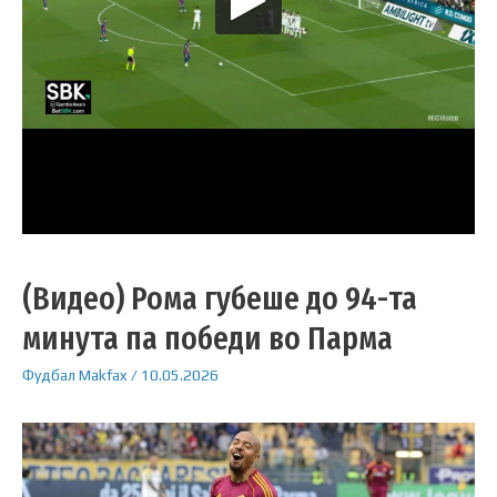
(Видео) Рома губеше до 94-та
минута па победи во Парма
Фудбал
Makfax
/
10.05.2026