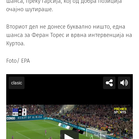
шанса, преку Гарсија, кој од добра позиција
очајно шутираше.
Вториот дел не донесе буквално ништо, една
шанса за Феран Торес и врвна интервенција на
Куртоа.
Foto/ EPA