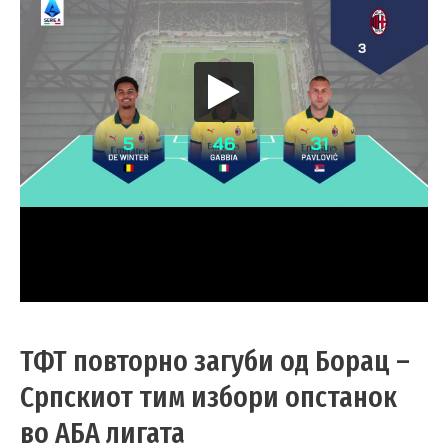
ТФТ повторно загуби од Борац –
Српскиот тим избори опстанок
во АБА лигата