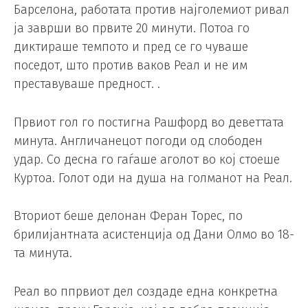
Барселона, работата против најголемиот ривал
ја заврши во првите 20 минути. Потоа го
диктираше темпото и пред се го чуваше
поседот, што против ваков Реал и не им
преставуваше предност. .
Првиот гол го постигна Рашфорд во деветтата
минута. Англичанецот погоди од слободен
удар. Со десна го гаѓаше аголот во кој стоеше
Куртоа. Голот оди на душа на голманот на Реал.
Вториот беше делонан Феран Торес, по
брилијантната асистенција од Дани Олмо во 18-
та минута.
Реал во ппрвиот дел создаде една конкретна