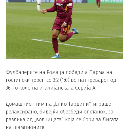
Фудбалерите на Рома ја победија Парма на
гостински терен со 3:2 (1:0) во натпреварот од
36-то коло на италијанската Серија А.
Домашниот тим на „Енио Тардини“, играше
релаксирано, бидејќи обезбеди опстанок, за
разлика од „волчицата“ која се бори за Лигата
на шампионите.