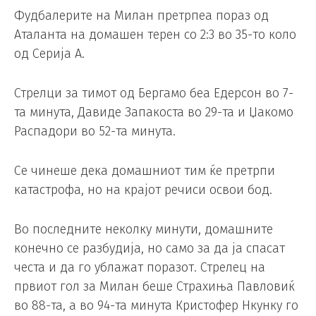
Фудбалерите на Милан претрпеа пораз од
Аталанта на домашен терен со 2:3 во 35-то коло
од Серија А.
Стрелци за тимот од Бергамо беа Едерсон во 7-
та минута, Давиде Запакоста во 29-та и Џакомо
Распадори во 52-та минута.
Се чинеше дека домашниот тим ќе претрпи
катастрофа, но на крајот речиси освои бод.
Во последните неколку минути, домашните
конечно се разбудија, но само за да ја спасат
честа и да го ублажат поразот. Стрелец на
првиот гол за Милан беше Страхиња Павловиќ
во 88-та, а во 94-та минута Кристофер Нкунку го