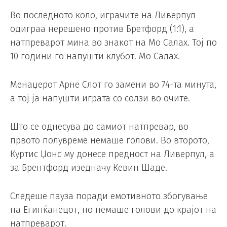
Во последното коло, играчите на Ливерпул
одиграа нерешено против Бретфорд (1:1), а
натпреварот мина во знакот на Мо Салах. Тој по
10 години го напушти клубот. Мо Салах.
Менаџерот Арне Слот го замени во 74-та минута,
а тој ја напушти играта со солзи во очите.
Што се однесува до самиот натпревар, во
првото полувреме немаше голови. Во второто,
Куртис Џонс му донесе предност на Ливерпул, а
за Брентфорд изедначу Кевин Шаде.
Следеше пауза поради емотивното збогување
на Египќанецот, но немаше голови до крајот на
натпреварот.