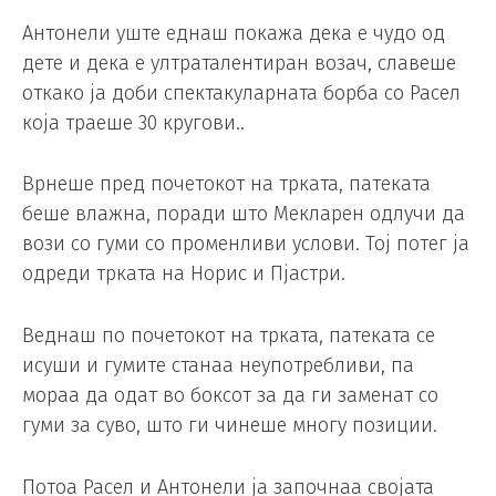
Антонели уште еднаш покажа дека е чудо од
дете и дека е ултраталентиран возач, славеше
откако ја доби спектакуларната борба со Расел
која траеше 30 кругови..
Врнеше пред почетокот на трката, патеката
беше влажна, поради што Мекларен одлучи да
вози со гуми со променливи услови. Тој потег ја
одреди трката на Норис и Пјастри.
Веднаш по почетокот на трката, патеката се
исуши и гумите станаа неупотребливи, па
мораа да одат во боксот за да ги заменат со
гуми за суво, што ги чинеше многу позиции.
Потоа Расел и Антонели ја започнаа својата