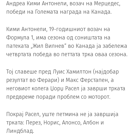
Андреа Кими Антонели, возач на Мерцедес,
победи на Големата награда на Канада.
Кими Антонели, 19-годишниот возач на
Формула 1, има сезона од соништата на
патеката „Жил Вилнев“ во Канада ја забележа
четвртата победа во петтата трка оваа сезона.
Тој славеше пред Луис Хамилтон (најдобар
резултат во Ферари) и Макс Ферстапен, а
неговиот колега Џорџ Расел ја заврши трката
предвреме поради проблем со моторот.
Покрај Расел, уште петмина не ја завршија
трката: Перез, Норис, Алонсо, Албон и
Линдблад.