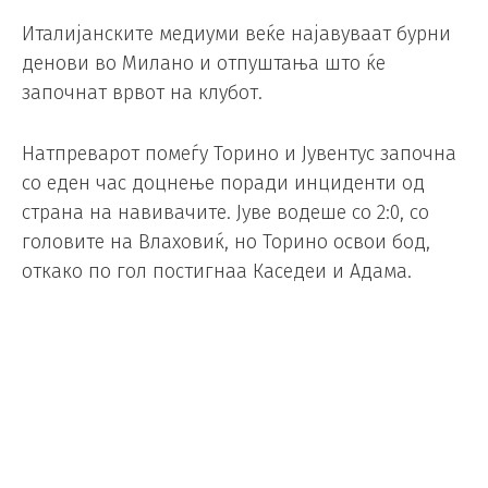
Италијанските медиуми веќе најавуваат бурни
денови во Милано и отпуштања што ќе
започнат врвот на клубот.
Натпреварот помеѓу Торино и Јувентус започна
со еден час доцнење поради инциденти од
страна на навивачите. Јуве водеше со 2:0, со
головите на Влаховиќ, но Торино освои бод,
откако по гол постигнаа Каседеи и Адама.