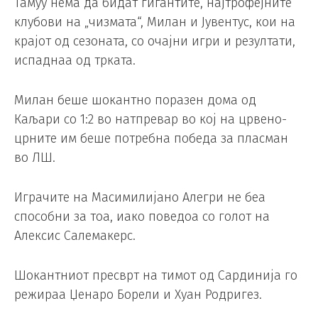
Тамуу нема да бидат гигантите, најтрофејните
клубови на „чизмата“, Милан и Јувентус, кои на
крајот од сезоната, со очајни игри и резултати,
испаднаа од трката.
Милан беше шокантно поразен дома од
Каљари со 1:2 во натпревар во кој на црвено-
црните им беше потребна победа за пласман
во ЛШ.
Играчите на Масимилијано Алегри не беа
способни за тоа, иако поведоа со голот на
Алексис Салемакерс.
Шокантниот пресврт на тимот од Сардинија го
режираа Џенаро Борели и Хуан Родригез.