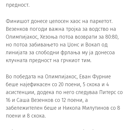
предност.
Финишот донесе целосен хаос на паркетот.
Везенков погоди важна тројка за водство на
Олимпијакос, Хезоња потоа возврати за 80:80,
но потоа забивањето на Џонс и Вокап од
линијата за слободни фрлања му ја донесоа
клучната предност на грчкиот тим.
Во победата на Олимпијакос, Еван Фурние
беше најефикасен со 20 поени, 5 скока и 4
асистенции, додека по него следуваа Питерс со
16 и Саша Везенков со 12 поени, а
забележителен беше и Никола Милутинов со 8
поени и 8 скока.