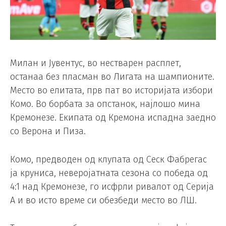
Милан и Јувентус, во нестварен расплет,
останаа без пласман во Лигата на шампионите.
Место во елитата, прв пат во историјата избори
Комо. Во борбата за опстанок, најлошо мина
Кремонезе. Екипата од Кремона испадна заедно
со Верона и Пиза.
Комо, предводен од клупата од Сеск Фабрегас
ја круниса, неверојатната сезона со победа од
4:1 над Кремонезе, го исфрли ривалот од Серија
А и во исто време си обезбеди место во ЛШ.