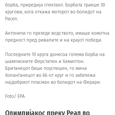
борба, приредија спектакл. Борбата траеше 30
кругови, кога откажа моторот во болидот на
Расел.
Антонели го презеде водството, имаше комотна
предност пред ривалите и на крајот победи.
Последните 10 круга донесоа голема борба на
шампионите Ферстапен и Хамилтон.
Британецот беше поуспешен, го мина
Холанѓанецот во 66-от круг и го забележа
најдобриот пласман во болидот на Ферари.
Foto/ EPA
Олимпијакос преку Реал до