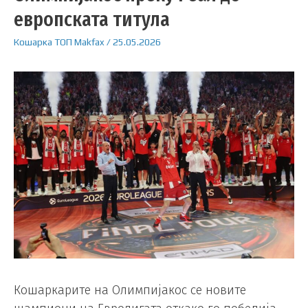
европската титула
Кошарка
ТОП
Makfax
/
25.05.2026
Кошаркарите на Олимпијакос се новите