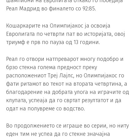
шампиони на Евролигата откако го победија
Реал Мадрид во финалето со 92:85.
Кошаркарите на Олимпијакос ја освоија
Евролигата по четврти пат во историјата, овој
триумф е прв по пауза од 13 години.
Реал го отвори натпреварот многу подобро и
брзо стекна голема предност преку
расположениот Треј Лајлс, но Олимпијакос го
фати ритамот во текот на втората четвртина, а
благодарение на добрата улога на играчите од
клупата, успеаја да го свртат резултатот и да
одат на полувреме со водство.
Во продолжението се играше во серии, но ниту
еден тим не успеа да го стекне значајна