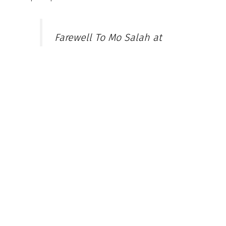
Farewell To Mo Salah at
Anfield ♥️
pic.twitter.com/jCDk1PEiCm
— Anything Liverpool
(@AnythingLFC_)
May 24, 2026
На натпреварот помеѓу Астон Вила и Манчестер
Сити имаше голови, драма, емоции и возбуда.
Астон Вила успеа да го победи Сити како
гостин со резултат од 2:1 и да ја заврши
сезоната 25/26 со победа.