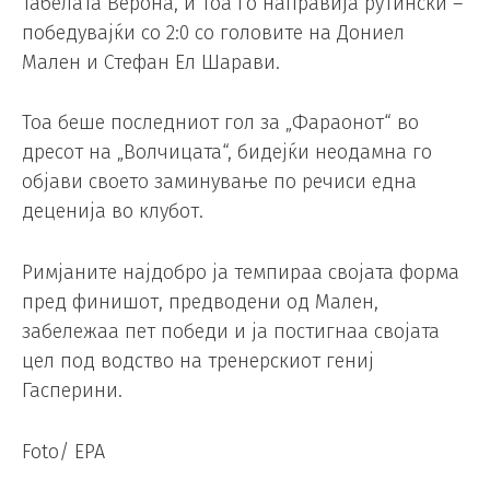
табелата Верона, и тоа го направија рутински –
победувајќи со 2:0 со головите на Дониел
Мален и Стефан Ел Шарави.
Тоа беше последниот гол за „Фараонот“ во
дресот на „Волчицата“, бидејќи неодамна го
објави своето заминување по речиси една
деценија во клубот.
Римјаните најдобро ја темпираа својата форма
пред финишот, предводени од Мален,
забележаа пет победи и ја постигнаа својата
цел под водство на тренерскиот гениј
Гасперини.
Foto/ EPA