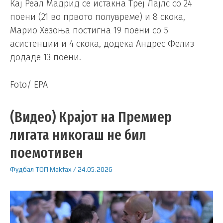
Кај Реал Мадрид се истакна Треј Лајлс со 24
поени (21 во првото полувреме) и 8 скока,
Марио Хезоња постигна 19 поени со 5
асистенции и 4 скока, додека Андрес Фелиз
додаде 13 поени.
Foto/ EPA
(Видео) Крајот на Премиер
лигата никогаш не бил
поемотивен
Фудбал
ТОП
Makfax
/
24.05.2026